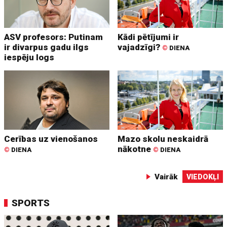
ASV profesors: Putinam
Kādi pētījumi ir
ir divarpus gadu ilgs
vajadzīgi?
©
DIENA
iespēju logs
Cerības uz vienošanos
Mazo skolu neskaidrā
nākotne
©
DIENA
©
DIENA
Vairāk
VIEDOKĻI
SPORTS