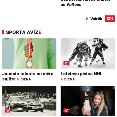
un Voltons
Vairāk
KDI
SPORTA AVĪZE
Jaunais talants un mēra
Latviešu pēdas NHL
sajūta
©
DIENA
©
DIENA