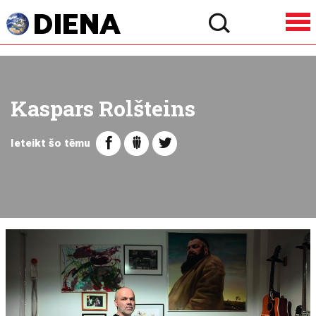
Kaspars Rolšteins
Ieteikt šo tēmu