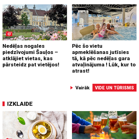
Nedēļas nogales
Pēc šo vietu
piedzīvojumi Šauļos –
apmeklēšanas jutīsies
atklājiet vietas, kas
tā, kā pēc nedēļas gara
pārsteidz pat vietējos!
atvaļinājuma ! Lūk, kur to
atrast!
Vairāk
VIDE UN TŪRISMS
IZKLAIDE