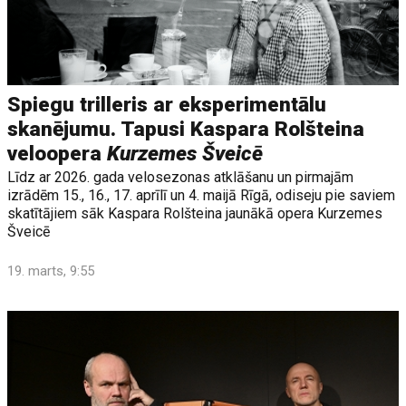
Spiegu trilleris ar eksperimentālu
skanējumu. Tapusi Kaspara Rolšteina
veloopera
Kurzemes Šveicē
Līdz ar 2026. gada velosezonas atklāšanu un pirmajām
izrādēm 15., 16., 17. aprīlī un 4. maijā Rīgā, odiseju pie saviem
skatītājiem sāk Kaspara Rolšteina jaunākā opera Kurzemes
Šveicē
19. marts, 9:55