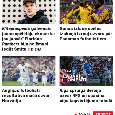
Eliteprospects
galvenais
Ganas izlase spēles
jauno spēlētāju eksperts:
izskaņā izrauj uzvaru pār
jau janvārī Floridas
Panamas futbolistiem
Panthers
bija nolēmusi
iegūt Šmitu
©
DIENA
Anglijas futbolisti
Riga
spraigā derbijā
rezultatīvā mačā uzvar
uzvar RFS un saasina
Horvātiju
cīņu kopvērtējuma tabulā
Vairāk
SPORTS