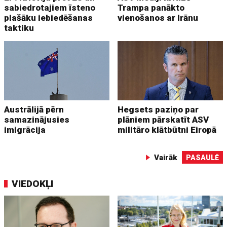
sabiedrotajiem īsteno
Trampa panākto
plašāku iebiedēšanas
vienošanos ar Irānu
taktiku
Austrālijā pērn
Hegsets paziņo par
samazinājusies
plāniem pārskatīt ASV
imigrācija
militāro klātbūtni Eiropā
Vairāk
PASAULĒ
VIEDOKĻI