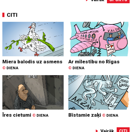
CITI
Miera balodis uz asmens
Ar mīlestību no Rīgas
©
DIENA
©
DIENA
Īres cietumi
Bīstamie zaķi
©
DIENA
©
DIENA
Vairāk
CITI