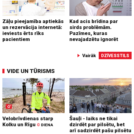
Zāļu pieejamība aptiekās
Kad acis brīdina par
un rezervācija internetā:
sirds problēmām.
ieviests ērts rīks
Pazīmes, kuras
pacientiem
nevajadzētu ignorēt
Vairāk
DZĪVESSTILS
VIDE UN TŪRISMS
Velobrīvdienas starp
Šauļi - laiks ne tikai
Kolku un Rīgu
dzirdēt par pilsētu, bet
©
DIENA
arī sadzirdēt pašu pilsētu