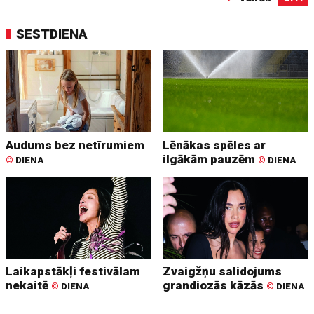
SESTDIENA
Audums bez netīrumiem
Lēnākas spēles ar
ilgākām pauzēm
©
DIENA
©
DIENA
Laikapstākļi festivālam
Zvaigžņu salidojums
nekaitē
grandiozās kāzās
©
DIENA
©
DIENA