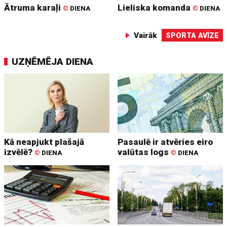
Ātruma karaļi
Lieliska komanda
©
DIENA
©
DIENA
Vairāk
SPORTA AVĪZE
UZŅĒMĒJA DIENA
Kā neapjukt plašajā
Pasaulē ir atvēries eiro
izvēlē?
valūtas logs
©
DIENA
©
DIENA