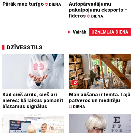
Pārāk maz turīgo
Autopārvadājumu
©
DIENA
pakalpojumu eksports –
līderos
©
DIENA
Vairāk
UZŅĒMĒJA DIENA
DZĪVESSTILS
Kad cieš sirds, cieš arī
Man aušana ir lemta. Tajā
nieres: kā laikus pamanīt
patveros un meditēju
bīstamus signālus
©
DIENA