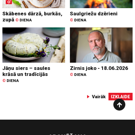
Skābenes dārzā, burkās,
Saulgriežu dzērieni
zupā
©
DIENA
©
DIENA
Jāņu siers – saules
Zirnis joko - 18.06.2026
krāsā un tradīcijās
©
DIENA
©
DIENA
Vairāk
IZKLAIDE