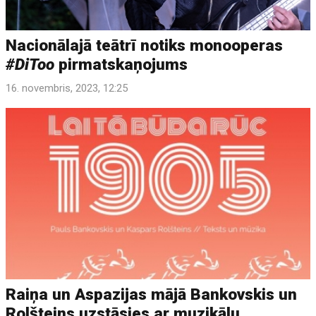
Nacionālajā teātrī notiks monooperas
#DiToo
pirmatskaņojums
16. novembris, 2023, 12:25
Raiņa un Aspazijas mājā Bankovskis un
Rolšteins uzstāsies ar muzikālu