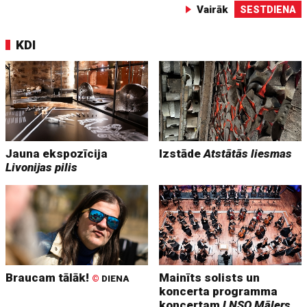
Vairāk
SESTDIENA
KDI
Jauna ekspozīcija
Izstāde
Atstātās liesmas
Livonijas pilis
Braucam tālāk!
Mainīts solists un
©
DIENA
koncerta programma
koncertam
LNSO Mālers