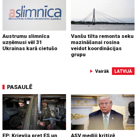
Austrumu slimnīca
Vanšu tilta remonta seku
uzņēmusi vēl 31
mazināšanai rosina
Ukrainas karā cietušo
veidot koordinācijas
grupu
Vairāk
LATVIJĀ
PASAULĒ
EP: Krievija pret ES un
ASV mediji kritizē