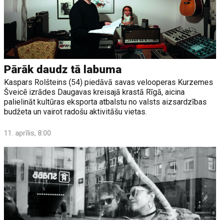
Pārāk daudz tā labuma
Kaspars Rolšteins (54) piedāvā savas velooperas Kurzemes
Šveicē izrādes Daugavas kreisajā krastā Rīgā, aicina
palielināt kultūras eksporta atbalstu no valsts aizsardzības
budžeta un vairot radošu aktivitāšu vietas.
11. aprīlis, 8:00