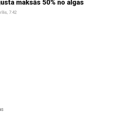
usta maksās 50% no algas
rīlis, 7:42
as