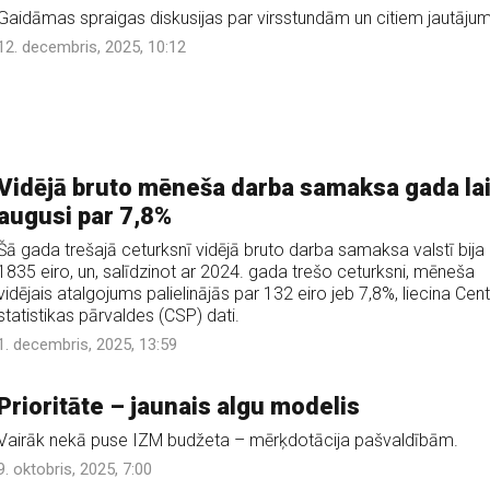
Gaidāmas spraigas diskusijas par virsstundām un citiem jautāju
12. decembris, 2025, 10:12
Vidējā bruto mēneša darba samaksa gada la
augusi par 7,8%
Šā gada trešajā ceturksnī vidējā bruto darba samaksa valstī bija
1835 eiro, un, salīdzinot ar 2024. gada trešo ceturksni, mēneša
vidējais atalgojums palielinājās par 132 eiro jeb 7,8%, liecina Cen
statistikas pārvaldes (CSP) dati.
1. decembris, 2025, 13:59
Prioritāte – jaunais algu modelis
Vairāk nekā puse IZM budžeta – mērķdotācija pašvaldībām.
9. oktobris, 2025, 7:00