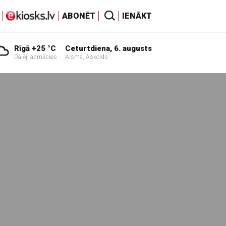
ABONĒT
IENĀKT
Rīgā +25 °C
Ceturtdiena, 6. augusts
Daļēji apmācies
Aisma, Askolds