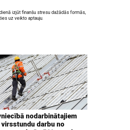
dienā izjūt finanšu stresu dažādās formās,
ies uz veikto aptauju.
niecībā nodarbinātajiem
 virsstundu darbu no