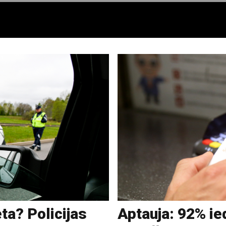
eta? Policijas
Aptauja: 92% ied