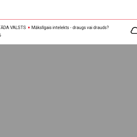
, TĀDA VALSTS
Mākslīgais intelekts - draugs vai drauds?
6