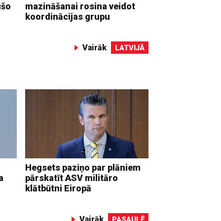
ušo
mazināšanai rosina veidot
koordinācijas grupu
Vairāk
LATVIJĀ
Hegsets paziņo par plāniem
a
pārskatīt ASV militāro
klātbūtni Eiropā
Vairāk
PASAULĒ