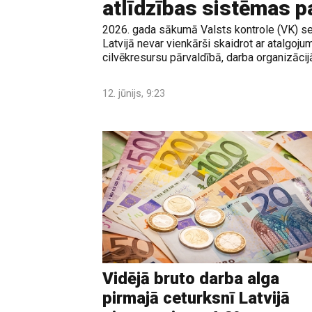
atlīdzības sistēmas 
2026. gada sākumā Valsts kontrole (VK) sec
Latvijā nevar vienkārši skaidrot ar atalgoj
cilvēkresursu pārvaldībā, darba organizācij
12. jūnijs, 9:23
Vidējā bruto darba alga
pirmajā ceturksnī Latvijā