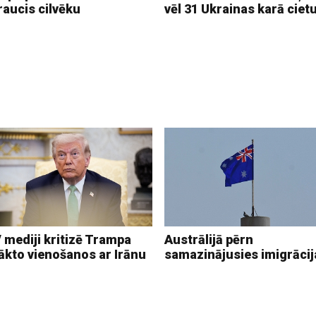
raucis cilvēku
vēl 31 Ukrainas karā ciet
 mediji kritizē Trampa
Austrālijā pērn
ākto vienošanos ar Irānu
samazinājusies imigrācij