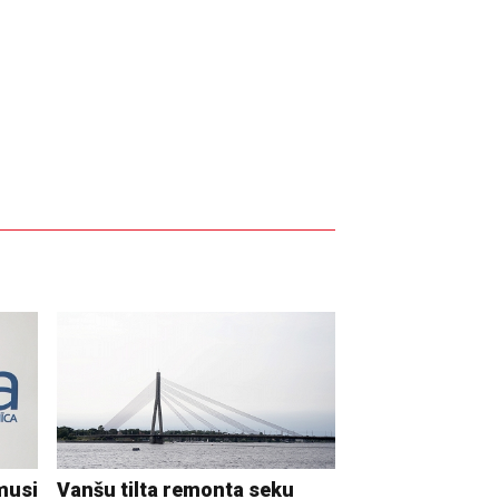
musi
Vanšu tilta remonta seku