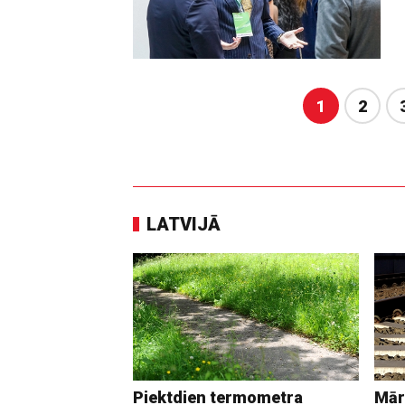
1
2
LATVIJĀ
Piektdien termometra
Mār