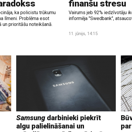
paradokss
finanšu stresu
ināja, ka policistu trūkumu
Vairums jeb 92% iedzīvotāju ik
uma līmeni. Problēma esot
informēja "Swedbank", atsaucot
ā un prioritāšu noteikšanā.
11. jūnijs, 14:15
Samsung
darbinieki piekrīt
Būv
algu palielināšanai un
par