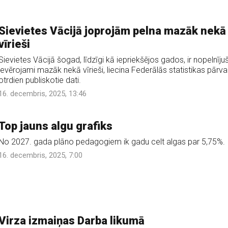
Sievietes Vācijā joprojām pelna mazāk nekā
vīrieši
Sievietes Vācijā šogad, līdzīgi kā iepriekšējos gados, ir nopelnīju
ievērojami mazāk nekā vīrieši, liecina Federālās statistikas pārv
otrdien publiskotie dati.
16. decembris, 2025, 13:46
Top jauns algu grafiks
No 2027. gada plāno pedagogiem ik gadu celt algas par 5,75%.
16. decembris, 2025, 7:00
Virza izmaiņas Darba likumā