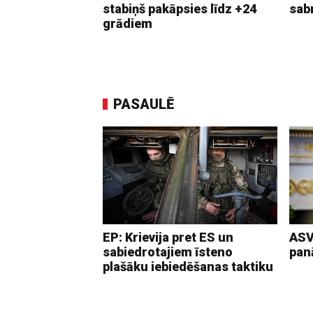
stabiņš pakāpsies līdz +24
sab
grādiem
PASAULĒ
EP: Krievija pret ES un
ASV
sabiedrotajiem īsteno
pan
plašāku iebiedēšanas taktiku