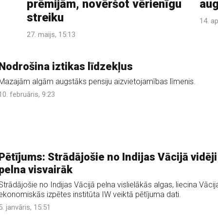
prēmijām, novēršot vērienīgu
aug
streiku
14. ap
27. maijs, 15:13
Nodrošina iztikas līdzekļus
Mazajām algām augstāks pensiju aizvietojamības līmenis.
10. februāris, 9:23
Pētījums: Strādājošie no Indijas Vācijā vidēji
pelna visvairāk
Strādājošie no Indijas Vācijā pelna vislielākās algas, liecina Vācij
ekonomiskās izpētes institūta IW veiktā pētījuma dati.
5. janvāris, 15:51