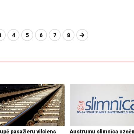
Nākošā
3
4
5
6
7
8
upē pasažieru vilciens
Austrumu slimnīca uzņē