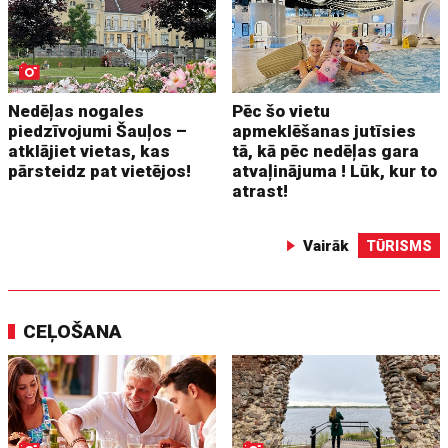
Nedēļas nogales
Pēc šo vietu
piedzīvojumi Šauļos –
apmeklēšanas jutīsies
atklājiet vietas, kas
tā, kā pēc nedēļas gara
pārsteidz pat vietējos!
atvaļinājuma ! Lūk, kur to
atrast!
Vairāk
TŪRISMS
CEĻOŠANA