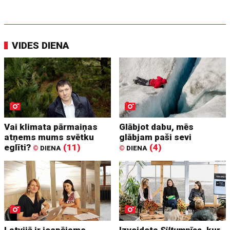
VIDES DIENA
Vai klimata pārmaiņas
Glābjot dabu, mēs
atņems mums svētku
glābjam paši sevi
eglīti?
(11)
(4)
©
DIENA
©
DIENA
Latvijā ir iespējams
Izveidota
Siltumnīca
, kur