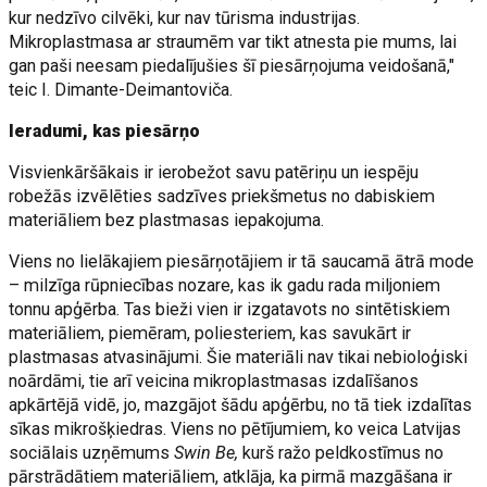
kur nedzīvo cilvēki, kur nav tūrisma industrijas.
Mikroplastmasa ar straumēm var tikt atnesta pie mums, lai
gan paši neesam piedalījušies šī piesārņojuma veidošanā,"
teic I. Dimante-Deimantoviča.
Ieradumi, kas piesārņo
Visvienkāršākais ir ierobežot savu patēriņu un iespēju
robežās izvēlēties sadzīves priekšmetus no dabiskiem
materiāliem bez plastmasas iepakojuma.
Viens no lielākajiem piesārņotājiem ir tā saucamā ātrā mode
– milzīga rūpniecības nozare, kas ik gadu rada miljoniem
tonnu apģērba. Tas bieži vien ir izgatavots no sintētiskiem
materiāliem, piemēram, poliesteriem, kas savukārt ir
plastmasas atvasinājumi. Šie materiāli nav tikai nebioloģiski
noārdāmi, tie arī veicina mikroplastmasas izdalīšanos
apkārtējā vidē, jo, mazgājot šādu apģērbu, no tā tiek izdalītas
sīkas mikrošķiedras. Viens no pētījumiem, ko veica Latvijas
sociālais uzņēmums
Swin Be,
kurš ražo peldkostīmus no
pārstrādātiem materiāliem, atklāja, ka pirmā mazgāšana ir