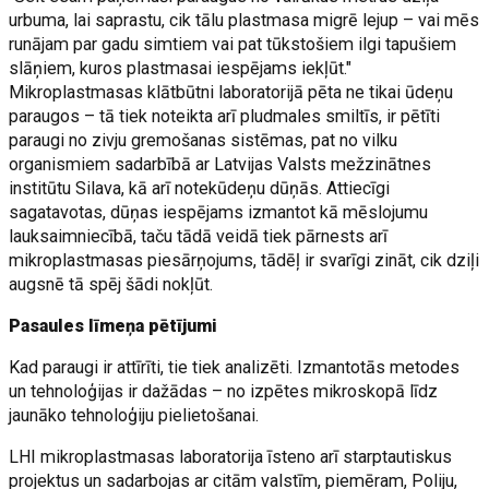
urbuma, lai saprastu, cik tālu plastmasa migrē lejup – vai mēs
runājam par gadu simtiem vai pat tūkstošiem ilgi tapušiem
slāņiem, kuros plastmasai iespējams iekļūt."
Mikroplastmasas klātbūtni laboratorijā pēta ne tikai ūdeņu
paraugos – tā tiek noteikta arī pludmales smiltīs, ir pētīti
paraugi no zivju gremošanas sistēmas, pat no vilku
organismiem sadarbībā ar Latvijas Valsts mežzinātnes
institūtu Silava, kā arī notekūdeņu dūņās. Attiecīgi
sagatavotas, dūņas iespējams izmantot kā mēslojumu
lauksaimniecībā, taču tādā veidā tiek pārnests arī
mikroplastmasas piesārņojums, tādēļ ir svarīgi zināt, cik dziļi
augsnē tā spēj šādi nokļūt.
Pasaules līmeņa pētījumi
Kad paraugi ir attīrīti, tie tiek analizēti. Izmantotās metodes
un tehnoloģijas ir dažādas – no izpētes mikroskopā līdz
jaunāko tehnoloģiju pielietošanai.
LHI mikroplastmasas laboratorija īsteno arī starptautiskus
projektus un sadarbojas ar citām valstīm, piemēram, Poliju,