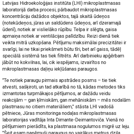
Latvijas Hidroekoloģijas institūta (LHI) mikroplastmasas
laboratorijā darba procesi, pārbaudot mikroplastmasas
koncentrāciju dažādos objektos, tajā skaitā ūdeņos
(notekūdeņos, jūras un saldūdens ūdeņos, arī dzeramajā
ūdenī), notiek ar vislielāko rūpību. Telpa ir slēgta, gaisa
apmaiņa notiek ar ventilācijas palīdzību. Reizi dienā tiek
veikta mitrā uzkopšana. Pētījumu maksimālai precizitātei ir
svarīgi, lai ne tikai priekšmeti būtu tīri, bet arī gaiss, tādēļ
speciālā sistēmā tas tiek filtrēts. Arī darbinieku apģērbam
jābūt no kokvilnas, lai, cik iespējams, izvairītos no
mikroplastmasas daļiņu iekļūšanas paraugos.
"Te notiek paraugu pirmais apstrādes posms – tie tiek
atvesti, sašķiroti, un tad atkarībā no tā, kādas metodes tiks
izmantotas turpmākajos pētījumos, ar dažādu veidu
reakcijām – gan ķīmiskām, gan mehāniskām – mēs nodalām
plastmasu no citiem materiāliem," stāsta LHI vadošā
pētniece, Jūras monitoringa nodaļas mikroplastmasas
laboratorijas vadītāja Inta Dimante-Deimantoviča. Vienā no
pētījumiem pierādīts, ka plastmasa nogulumos migrē uz leju.
"Šeit esam paņēmuši paraugus no vairākus metrus dziļa