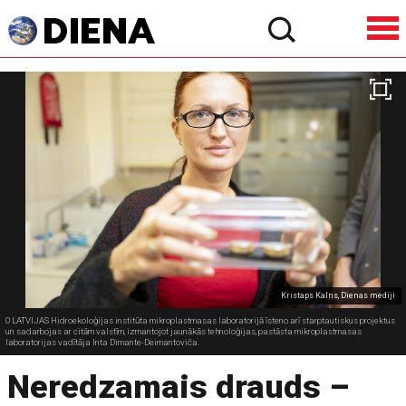
Kristaps Kalns, Dienas mediji
0 LATVIJAS Hidroekoloģijas institūta mikroplastmasas laboratorijā īsteno arī starptautiskus projektus
un sadarbojas ar citām valstīm, izmantojot jaunākās tehnoloģijas, pastāsta mikroplastmasas
laboratorijas vadītāja Inta Dimante-Deimantoviča.
Neredzamais drauds –