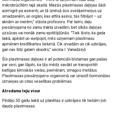
mikrobrūcītēm tajā skaitā. Mazās plastmasas daļiņas šādi
aizmigrē pa asinsriti, un tā iznēsā šos svešķermeņus uz
smadzenēm, un orgāni, kas attīra asinis, tās filtrējot – uz
aknām un nierēm," stāsta profesors. Par laimi, daļu
piesārņojuma no zarnu trakta izvadām, bet sīkās daļiņas
uzsūcas vai nonāk zarnu epitēlijšūnās. "Tiek lēsts, ka gada
laikā, apēdot un ieelpojot, mēs uzņemam plastmasu
apmēram kredītkartes lielumā. Cik izvadām un cik uzkrājas,
gan nav līdz galam skaidrs," secina I. Vanadziņš.
Šīs plastmasas daļiņas ir arī potenciāli bīstamas gan pašas
par sevi, gan tāpēc, ka tās mēdz savākt un transportēt
kaitīgas ķīmiskās vielas, piemēram, smagos metālus.
Plastmasas piesārņojums organismā var izraisīt hormonālas
izmaiņas un citas veselības problēmas.
Atrodama teju visur
Pēdējo 50 gadu laikā uz planētas ir uzkrājies tik tiešām ļoti
daudz plastmasas.