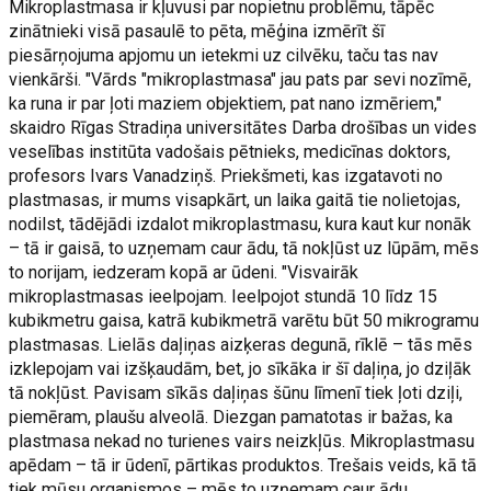
Mikroplastmasa ir kļuvusi par nopietnu problēmu, tāpēc
zinātnieki visā pasaulē to pēta, mēģina izmērīt šī
piesārņojuma apjomu un ietekmi uz cilvēku, taču tas nav
vienkārši. "Vārds "mikroplastmasa" jau pats par sevi nozīmē,
ka runa ir par ļoti maziem objektiem, pat nano izmēriem,"
skaidro Rīgas Stradiņa universitātes Darba drošības un vides
veselības institūta vadošais pētnieks, medicīnas doktors,
profesors Ivars Vanadziņš. Priekšmeti, kas izgatavoti no
plastmasas, ir mums visapkārt, un laika gaitā tie nolietojas,
nodilst, tādējādi izdalot mikroplastmasu, kura kaut kur nonāk
– tā ir gaisā, to uzņemam caur ādu, tā nokļūst uz lūpām, mēs
to norijam, iedzeram kopā ar ūdeni. "Visvairāk
mikroplastmasas ieelpojam. Ieelpojot stundā 10 līdz 15
kubikmetru gaisa, katrā kubikmetrā varētu būt 50 mikrogramu
plastmasas. Lielās daļiņas aizķeras degunā, rīklē – tās mēs
izklepojam vai izšķaudām, bet, jo sīkāka ir šī daļiņa, jo dziļāk
tā nokļūst. Pavisam sīkās daļiņas šūnu līmenī tiek ļoti dziļi,
piemēram, plaušu alveolā. Diezgan pamatotas ir bažas, ka
plastmasa nekad no turienes vairs neizkļūs. Mikroplastmasu
apēdam – tā ir ūdenī, pārtikas produktos. Trešais veids, kā tā
tiek mūsu organismos – mēs to uzņemam caur ādu,