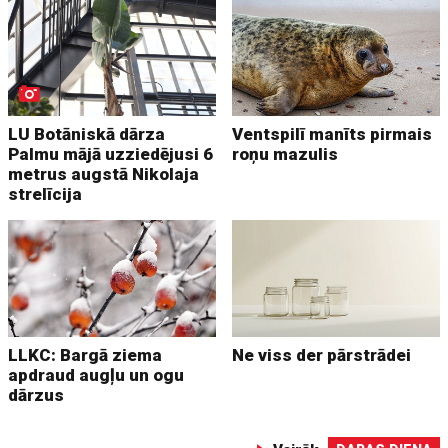
LU Botāniskā dārza
Ventspilī manīts pirmais
Palmu mājā uzziedējusi 6
roņu mazulis
metrus augstā Nikolaja
strelīcija
LLKC: Bargā ziema
Ne viss der pārstrādei
apdraud augļu un ogu
dārzus