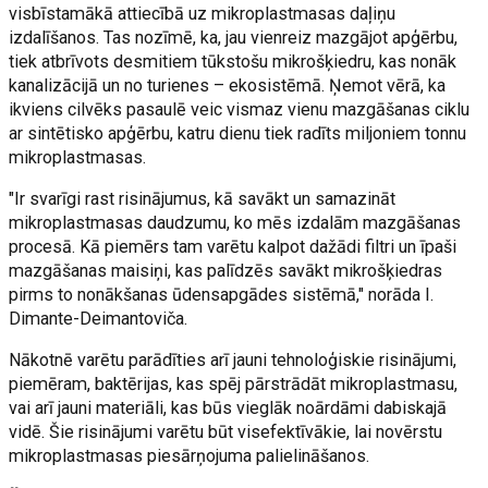
visbīstamākā attiecībā uz mikroplastmasas daļiņu
izdalīšanos. Tas nozīmē, ka, jau vienreiz mazgājot apģērbu,
tiek atbrīvots desmitiem tūkstošu mikrošķiedru, kas nonāk
kanalizācijā un no turienes – ekosistēmā. Ņemot vērā, ka
ikviens cilvēks pasaulē veic vismaz vienu mazgāšanas ciklu
ar sintētisko apģērbu, katru dienu tiek radīts miljoniem tonnu
mikroplastmasas.
"Ir svarīgi rast risinājumus, kā savākt un samazināt
mikroplastmasas daudzumu, ko mēs izdalām mazgāšanas
procesā. Kā piemērs tam varētu kalpot dažādi filtri un īpaši
mazgāšanas maisiņi, kas palīdzēs savākt mikrošķiedras
pirms to nonākšanas ūdensapgādes sistēmā," norāda I.
Dimante-Deimantoviča.
Nākotnē varētu parādīties arī jauni tehnoloģiskie risinājumi,
piemēram, baktērijas, kas spēj pārstrādāt mikroplastmasu,
vai arī jauni materiāli, kas būs vieglāk noārdāmi dabiskajā
vidē. Šie risinājumi varētu būt visefektīvākie, lai novērstu
mikroplastmasas piesārņojuma palielināšanos.