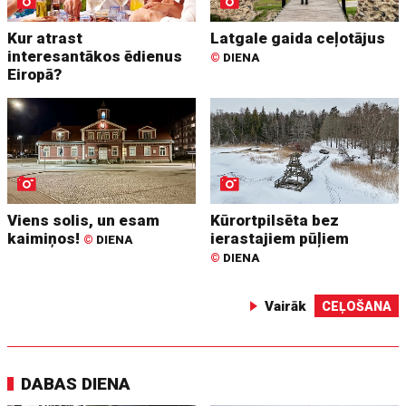
Kur atrast
Latgale gaida ceļotājus
interesantākos ēdienus
©
DIENA
Eiropā?
Viens solis, un esam
Kūrortpilsēta bez
kaimiņos!
ierastajiem pūļiem
©
DIENA
©
DIENA
Vairāk
CEĻOŠANA
DABAS DIENA