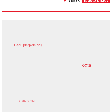
Vairāk
DABAS DIENA
ziedu piegāde rīgā
meliorācijas darbi
octa
dziļurbums
kravu apdrošināšana
granulu katli
siltumsūknis