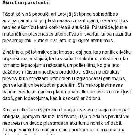
Šķirot un pārstrādāt
Tāpat kā visā pasaulē, arī Latvijā jāstiprina sabiedrības
apziņa par atbildīgu plastmasas izmantošanu, izvērtējot tās
nepieciešamību katrā konkrētajā situācijā. Pārstrāde, jaunie
materiāli un plastmasas alternatīvas ir svarīgi, lai samazinātu
piesārņojumu. Būtiski ir arī atbildīgi šķirot atkritumus.
Zinātnieki, pētot mikroplastmasas daļiņas, kas nonāk cilvēku
organismos, atklājuši, ka tās satur lielākoties polistirēnu, ko
izmanto iepakojuma ražošanā, un polietilēnu, ko pielieto
dažādos mājsaimniecības produktos, sākot no pārtikas
plēves, kurā mēdzam ietīt ēdienu uzglabāšanai gan mājās,
gan veikalā, un beidzot ar pudelēm. Šīs mikroplastmasas
daļiņas veidojas gan no plastmasas atkritumiem, kuri nokļūst
dabā, gan iepakojuma, kas ir saskarē ar ēdienu.
Kaut arī atkritumu šķirošana Latvijā ir visiem pieejama un pat
obligāta, joprojām daudzi iedzīvotāji tajā piedalās pavirši vai
nepareizi un daudz plastmasas atkritumu nonāk arī dabā.
Taču, jo vairāk tiks sašķirots un pārstrādāts, jo mazāki būs