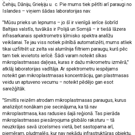
Čehiju, Dāniju, Grieķiju u. c. Pie mums tiek pētīti arī paraugi no
Islandes – viņiem šādas laboratorijas nav.
"Mūsu prieks un lepnums – jo šī ir vienīgā ierīce šobrīd
Baltijas valstīs, tuvākās ir Polijā un Somijā – ir tiešā lāzera
infrasarkanais spektrometrs ķīmisko spektra analīžu
veikšanai. Te jau viss notiek pilnībā automatizēti, mums atliek
tikai uzfiltrēt uz zelta vai alumīnija filtriem paraugu, kurš pēc
tam tiek ievietots ierīcē. Šādi varam noteikt sīkas
mikroplastmasas daļiņas, kuras ir dažu mikrometru izmērā,"
atklāj laboratorijas vadītāja. Ar spektrometru iespējams
noteikt gan mikroplastmasas koncentrāciju, gan plastmasas
veidu un aptuveno vecumu – noteikt pēdējo gan esot
sarežģītāk.
"Smiltīs reizēm atrodam mikroplastmasas paraugus, kurus
analizējot nonākam pie secinājuma, ka tā nav
mikroplastmasa, kas radusies šajā reģionā. Tas pierāda
mikroplastmasas piesārņojuma globālo raksturu – tā
neuzkrājas savā izcelsmes vietā, bet sastopama arī,
piemēram, pludmalēs, kur nav nekādu infrastruktūras objektu,