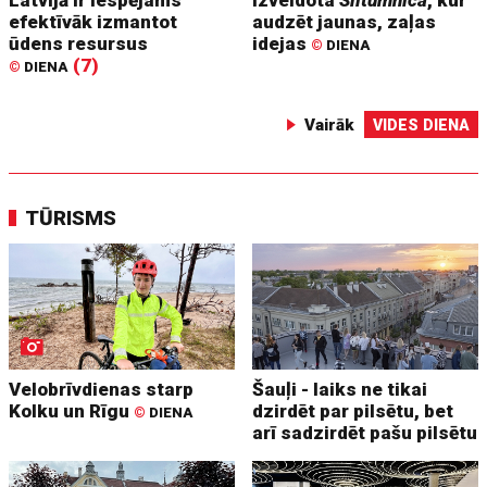
efektīvāk izmantot
audzēt jaunas, zaļas
ūdens resursus
idejas
©
DIENA
(7)
©
DIENA
Vairāk
VIDES DIENA
TŪRISMS
Velobrīvdienas starp
Šauļi - laiks ne tikai
Kolku un Rīgu
dzirdēt par pilsētu, bet
©
DIENA
arī sadzirdēt pašu pilsētu