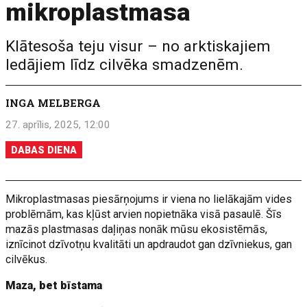
mikroplastmasa
Klātesoša teju visur – no arktiskajiem
ledājiem līdz cilvēka smadzenēm.
INGA MELBERGA
27. aprīlis, 2025, 12:00
DABAS DIENA
Mikroplastmasas piesārņojums ir viena no lielākajām vides
problēmām, kas kļūst arvien nopietnāka visā pasaulē. Šīs
mazās plastmasas daļiņas nonāk mūsu ekosistēmās,
iznīcinot dzīvotņu kvalitāti un apdraudot gan dzīvniekus, gan
cilvēkus.
Maza, bet bīstama