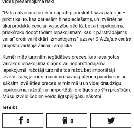
vides piesārņojuma riski.
"Pats galvenais tomēr ir saprātīgi pārskatīt savu patēriņu –
pirkt tikai to, kas patiešām ir nepieciešams, un izvērtēt ne
tikai produkta cenu un vajadzību pēc tā, bet arī iepakojumu,
priekšroku dodot tādam iepakojumam, kas ir pārstrādājams
vai arī droši vairākkārt izmantojams," uzsver SIA
Zaļais centrs
projektu vadītāja Žanna Lampicka.
Kamēr mēs turpinām iegādāties preces, kas iesaiņotas
vairākos iepakojuma slāņos vai nepārstrādājamā
iepakojumā, ražotāji turpinās tos ražot, bet importētāji –
ievest. Taču, ja mēs mainīsim savus patēriņa paradumus un
sāksim izvēlēties preces ar minimālu un videi draudzīgu
iepakojumu, ražotāji un importētāji pielāgosies šīm prasībām.
Mūsu izvēle šodien veido ilgtspējīgāku nākotni.
Ieteikt
0
0