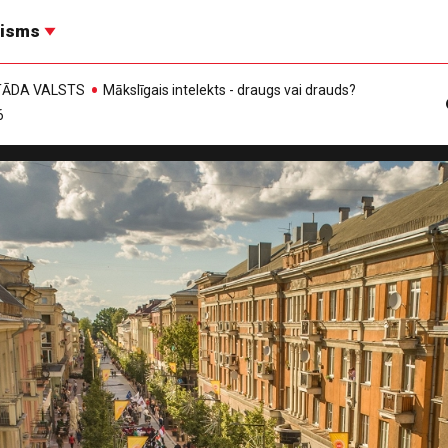
risms
, TĀDA VALSTS
Mākslīgais intelekts - draugs vai drauds?
6