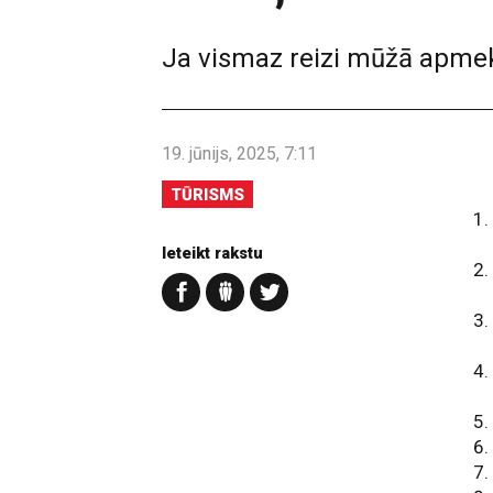
Ja vismaz reizi mūžā apmekl
19. jūnijs, 2025, 7:11
TŪRISMS
Ieteikt rakstu