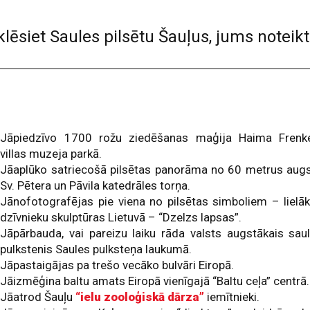
ēsiet Saules pilsētu Šauļus, jums noteikt
Jāpiedzīvo 1700 rožu ziedēšanas maģija Haima Frenk
villas muzeja parkā.
Jāaplūko satriecošā pilsētas panorāma no 60 metrus aug
Sv. Pētera un Pāvila katedrāles torņa.
Jānofotografējas pie viena no pilsētas simboliem – lielā
dzīvnieku skulptūras Lietuvā – “Dzelzs lapsas”.
Jāpārbauda, vai pareizu laiku rāda valsts augstākais sau
pulkstenis Saules pulksteņa laukumā.
Jāpastaigājas pa trešo vecāko bulvāri Eiropā.
Jāizmēģina baltu amats Eiropā vienīgajā “Baltu ceļa” centrā.
Jāatrod Šauļu
“ielu zooloģiskā dārza”
iemītnieki.