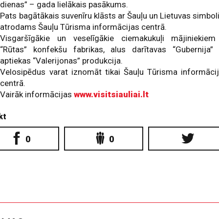
dienas” – gada lielākais pasākums.
Pats bagātākais suvenīru klāsts ar Šauļu un Lietuvas simbol
atrodams Šauļu Tūrisma informācijas centrā.
Visgaršīgākie un veselīgākie ciemakukuļi mājiniekiem
“Rūtas” konfekšu fabrikas, alus darītavas “Gubernija”
aptiekas “Valerijonas” produkcija.
Velosipēdus varat iznomāt tikai Šauļu Tūrisma informāci
centrā.
Vairāk informācijas
www.visitsiauliai.lt
kt
0
0