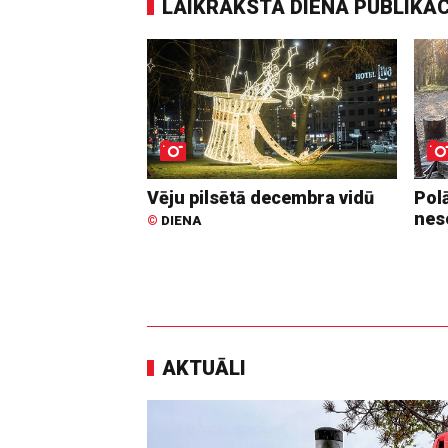
LAIKRAKSTA DIENA PUBLIKĀ
Vēju pilsētā decembra vidū
Pol
nes
©
DIENA
AKTUĀLI