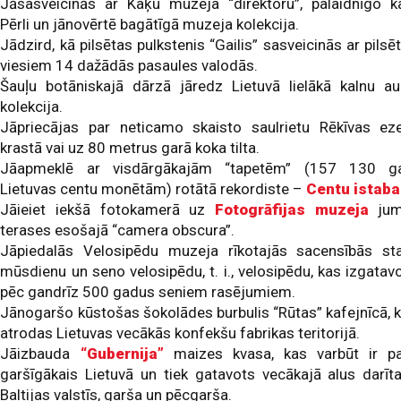
Jāsasveicinās ar Kaķu muzeja “direktoru”, palaidnīgo k
Pērli un jānovērtē bagātīgā muzeja kolekcija.
Jādzird, kā pilsētas pulkstenis “Gailis” sasveicinās ar pilsē
viesiem 14 dažādās pasaules valodās.
Šauļu botāniskajā dārzā jāredz Lietuvā lielākā kalnu a
kolekcija.
Jāpriecājas par neticamo skaisto saulrietu Rēkīvas ez
krastā vai uz 80 metrus garā koka tilta.
Jāapmeklē ar visdārgākajām “tapetēm” (157 130 ga
Lietuvas centu monētām) rotātā rekordiste –
Centu istaba
Jāieiet iekšā fotokamerā uz
Fotogrāfijas muzeja
jum
terases esošajā “camera obscura”.
Jāpiedalās Velosipēdu muzeja rīkotajās sacensībās st
mūsdienu un seno velosipēdu, t. i., velosipēdu, kas izgatav
pēc gandrīz 500 gadus seniem rasējumiem.
Jānogaršo kūstošas šokolādes burbulis “Rūtas” kafejnīcā, 
atrodas Lietuvas vecākās konfekšu fabrikas teritorijā.
Jāizbauda
“Gubernija”
maizes kvasa, kas varbūt ir p
garšīgākais Lietuvā un tiek gatavots vecākajā alus darīt
Baltijas valstīs, garša un pēcgarša.