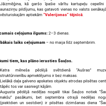
Jāizmēģina, kā garšo īpašie vārītu kartupeļu cepelīni
aunazirņu pildījumu, kas gatavoti vienas no valsts senāka
vēsturiskajām aptiekām
“Valerijonas” tējnīcā
.
icamais ceļojuma ilgums:
2–3 dienas.
abākais laiks ceļojumam
– no maija līdz septembrim.
ikumi tiem, kas plāno ierasties Šauļos.
Katra mēneša pēdējā svētdienā “Aušras” muze
struktūrvienību apmeklējums ir bez maksas.
Lielākā daļa galveno apskates objektu atrodas pilsētas cent
tāpēc tos var sasniegt kājām.
Augusta pēdējā nedēļas nogalē tikai Šauļos notiek “Ša
nakšu” pasākumi, bet septembra otrajā nedēļas nog
(piektdien un sestdien) ir pilsētas dzimšanas diena “Ša