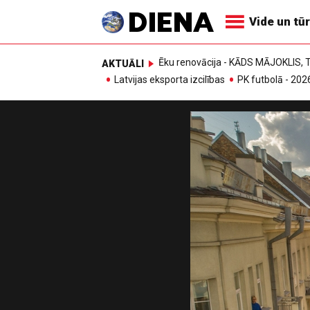
Vide un tū
Ēku renovācija - KĀDS MĀJOKLIS
AKTUĀLI
Latvijas eksporta izcilības
PK futbolā - 202