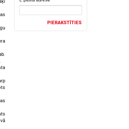
aķi
tas
PIERAKSTĪTIES
ugu
era
b.
.
ta
arp
ots
kas
ats
avā