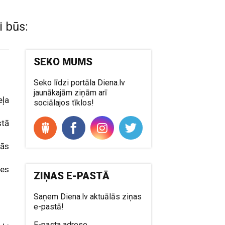
i būs:
SEKO MUMS
Seko līdzi portāla Diena.lv
jaunākajām ziņām arī
eļa
sociālajos tīklos!
stā
kās
les
ZIŅAS E-PASTĀ
Saņem Diena.lv aktuālās ziņas
e-pastā!
E-pasta adrese