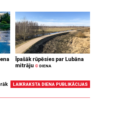
iena
Īpašāk rūpēsies par Lubāna
mitrāju
©
DIENA
irāk
LAIKRAKSTA DIENA PUBLIKĀCIJAS