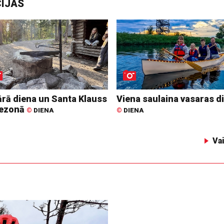
CIJAS
ārā diena un Santa Klauss
Viena saulaina vasaras d
ezonā
©
DIENA
©
DIENA
Va