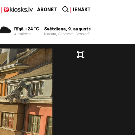
ABONĒT
IENĀKT
Rīgā +24 °C
Svētdiena, 9. augusts
Apmācies
Madara, Genoveva, Genovefa