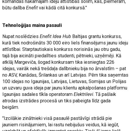
komandas nākamajam ideju attīstības solim, kas, piemēram,
būtu dalība
Enefit
vai kādā citā konkursā."
Tehnoloģijas maina pasauli
Nupat noslēdzies
Enefit Idea Hub
Baltijas grantu konkurss,
kurā tiek nodrošināts 30 000 eiro liels finansējums jaunu ideju
attīstībai. Starptautiskais konkurss norisinās jau otru gadu,
tajā bija aicināti piedalīties studenti, pētnieki, uzņēmēji. Kā
atklāj Margeviča, šogad konkursam tika iesniegtas 226
idejas, vairāk nekā trešdaļa dalībnieku bija no ārvalstīm – pat
no ASV, Kanādas, Šrilankas un arī Latvijas. Pērn tika saņemtas
100 idejas no Igaunijas, Latvijas, Lietuvas, Somijas un Polijas
un uzvaru guva ideja par jaunu klientu apkalpošanas platformu
Igaunijas sadales tīkla operatoram
Elektrilevi
. Tā pašlaik
atrodas izstrādes procesā un tiks pabeigta līdz gada
beigām.
"Izcilākie zinātnieki visā pasaulē pastāvīgi strādā pie
jauniem risinājumiem, lai rastu nebijušus veidus, kā iegūt,