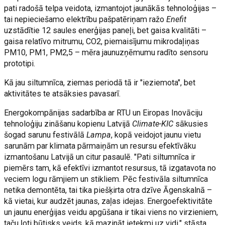
pati radošā telpa veidota, izmantojot jaunākās tehnoloģijas –
tai nepieciešamo elektrību pašpatēriņam ražo
Enefit
uzstādītie 12 saules enerģijas paneļi, bet gaisa kvalitāti –
gaisa relatīvo mitrumu, CO2, piemaisījumu mikrodaļiņas
PM10, PM1, PM2,5 – mēra jaunuzņēmumu radīto sensoru
prototipi.
Kā jau siltumnīca, ziemas periodā tā ir "ieziemota", bet
aktivitātes te atsāksies pavasarī.
Energokompānijas sadarbība ar RTU un Eiropas Inovāciju
tehnoloģiju zināšanu kopienu Latvijā
Climate-KIC
sākusies
šogad sarunu festivālā
Lampa
, kopā veidojot jaunu vietu
sarunām par klimata pārmaiņām un resursu efektīvāku
izmantošanu Latvijā un citur pasaulē. "Pati siltumnīca ir
piemērs tam, kā efektīvi izmantot resursus, tā izgatavota no
veciem logu rāmjiem un stikliem. Pēc festivāla siltumnīca
netika demontēta, tai tika piešķirta otra dzīve Āgenskalnā –
kā vietai, kur audzēt jaunas, zaļas idejas. Energoefektivitāte
un jaunu enerģijas veidu apgūšana ir tikai viens no virzieniem,
taču ļoti būtisks veids, kā mazināt ietekmi uz vidi," stāsta