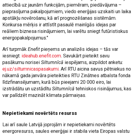
attiecībā uz jaunām funkcijām, piemēram, piedāvājuma –
pieprasījuma pakalpojumiem, viedo enerģijas uzskaiti un laika
apstākļu novērošanu, kā arī prognozēšanas sistēmām.
Konkursa mērķis ir attīstīt pasaulē mainīgās idejas par
reāliem biznesa risinājumiem, lai varētu sniegt futūristiskus
energopakalpojumus."
Arī turpmāk
Enefit
pieņems un analizēs idejas – tās var
iesniegt:
ideahub.enefit.com
. Savukārt pieteikt savu
pasākumu norisei
Siltumnīcā
iespējams, aizpildot anketu:
ej.uz/siltumnicaspasakumi
. Arī RTU aicina savus pētniekus no
nākamā gada janvāra pieteikties RTU Zinātnes atbalsta fonda
līdzfinansējumam, kurā būs pieejami 20 000 eiro, lai
izstrādātu un uzstādītu
Siltumnīcā
tehniskos risinājumus, kas
var palīdzēt mazināt klimata pārmaiņas.
Nepietiekami novērtēts resurss
Lai arī saule Latvijā joprojām ir nepietiekami novērtēts
energoresurss, saules enerģijai ir stabila vieta Eiropas valstu