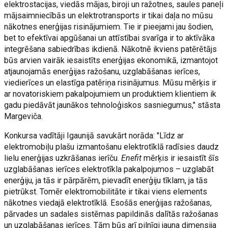
elektrostacijas, viedās mājas, biroji un ražotnes, saules paneļi
mājsaimniecībās un elektrotransports ir tikai daļa no mūsu
nākotnes enerģijas risinājumiem. Tie ir pieejami jau šodien,
bet to efektīvai apgūšanai un attīstībai svarīga ir to aktīvāka
integrēšana sabiedrības ikdienā. Nākotnē ikviens patērētājs
būs arvien vairāk iesaistīts enerģijas ekonomikā, izmantojot
atjaunojamās enerģijas ražošanu, uzglabāšanas ierīces,
viedierīces un elastīga patēriņa risinājumus. Mūsu mērķis ir
ar novatoriskiem pakalpojumiem un produktiem klientiem ik
gadu piedāvāt jaunākos tehnoloģiskos sasniegumus," stāsta
Margeviča.
Konkursa vadītāji Igaunijā savukārt norāda: "Līdz ar
elektromobiļu plašu izmantošanu elektrotīklā radīsies daudz
lielu enerģijas uzkrāšanas ierīču.
Enefit
mērķis ir iesaistīt šīs
uzglabāšanas ierīces elektrotīkla pakalpojumos – uzglabāt
enerģiju, ja tās ir pārpārēm, pievadīt enerģiju tīklam, ja tās
pietrūkst. Tomēr elektromobilitāte ir tikai viens elements
nākotnes viedajā elektrotīklā. Esošās enerģijas ražošanas,
pārvades un sadales sistēmas papildinās dalītās ražošanas
un uzglabāšanas ierīces. Tām būs arī pilnīgi jauna dimensija