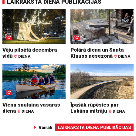
LAIKRAKSTA DIENA PUBLIKĀCIJAS
Vēju pilsētā decembra
Polārā diena un Santa
vidū
Klauss nesezonā
©
DIENA
©
DIENA
Viena saulaina vasaras
Īpašāk rūpēsies par
diena
Lubāna mitrāju
©
DIENA
©
DIENA
Vairāk
LAIKRAKSTA DIENA PUBLIKĀCIJAS