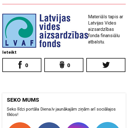
Materiāls tapis ar
Latvijas Vides
aizsardzības
fonda finansiālu
atbalstu.​
Ieteikt
0
0
SEKO MUMS
Seko līdzi portāla Diena.lv jaunākajām ziņām arī sociālajos
tīklos!