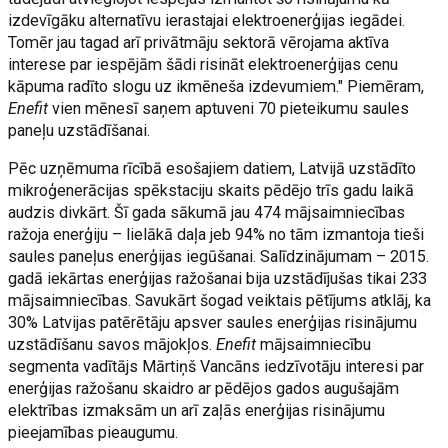
izdevīgāku alternatīvu ierastajai elektroenerģijas iegādei.
Tomēr jau tagad arī privātmāju sektorā vērojama aktīva
interese par iespējām šādi risināt elektroenerģijas cenu
kāpuma radīto slogu uz ikmēneša izdevumiem." Piemēram,
Enefit
vien mēnesī saņem aptuveni 70 pieteikumu saules
paneļu uzstādīšanai.
Pēc uzņēmuma rīcībā esošajiem datiem, Latvijā uzstādīto
mikroģenerācijas spēkstaciju skaits pēdējo trīs gadu laikā
audzis divkārt. Šī gada sākumā jau 474 mājsaimniecības
ražoja enerģiju – lielākā daļa jeb 94% no tām izmantoja tieši
saules paneļus enerģijas iegūšanai. Salīdzinājumam – 2015.
gadā iekārtas enerģijas ražošanai bija uzstādījušas tikai 233
mājsaimniecības. Savukārt šogad veiktais pētījums atklāj, ka
30% Latvijas patērētāju apsver saules enerģijas risinājumu
uzstādīšanu savos mājokļos.
Enefit
mājsaimniecību
segmenta vadītājs Mārtiņš Vancāns iedzīvotāju interesi par
enerģijas ražošanu skaidro ar pēdējos gados augušajām
elektrības izmaksām un arī zaļās enerģijas risinājumu
pieejamības pieaugumu.