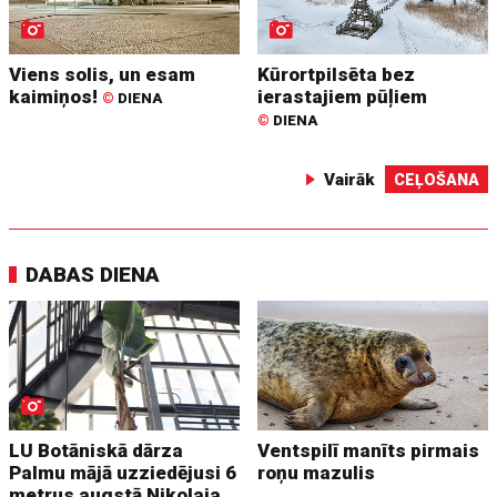
Viens solis, un esam
Kūrortpilsēta bez
kaimiņos!
ierastajiem pūļiem
©
DIENA
©
DIENA
Vairāk
CEĻOŠANA
DABAS DIENA
LU Botāniskā dārza
Ventspilī manīts pirmais
Palmu mājā uzziedējusi 6
roņu mazulis
metrus augstā Nikolaja