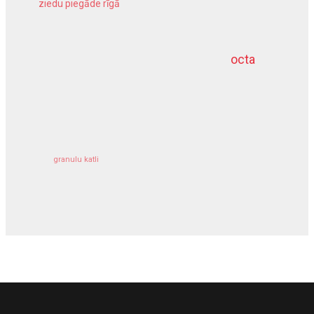
ziedu piegāde rīgā
meliorācijas darbi
octa
dziļurbums
kravu apdrošināšana
granulu katli
siltumsūknis