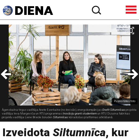
Publicitātes foto
Āgenskalna tirgus vadītāja Anete Ezerkalne (no kreisās), energokompānijas
Enefit Siltumnīcas
projekta
vadītāja Ieva Margeviča un RTU programmas
Inovāciju granti studentiem
un RTU Dizaina fabrikas
projektu vadītāja Liene Briede šoruden
Siltumnīcas
kā radošas platformas atklāšanā.
Izveidota
Siltumnīca
, kur