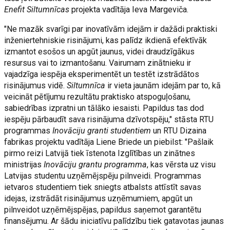
Enefit Siltumnīcas
projekta vadītāja Ieva Margeviča.
"Ne mazāk svarīgi par inovatīvām idejām ir dažādi praktiski
inženiertehniskie risinājumi, kas palīdz ikdienā efektīvāk
izmantot esošos un apgūt jaunus, videi draudzīgākus
resursus vai to izmantošanu. Vairumam zinātnieku ir
vajadzīga iespēja eksperimentēt un testēt izstrādātos
risinājumus vidē.
Siltumnīca
ir vieta jaunām idejām par to, kā
veicināt pētījumu rezultātu praktisko atspoguļošanu,
sabiedrības izpratni un tālāko iesaisti. Papildus tas dod
iespēju pārbaudīt sava risinājuma dzīvotspēju," stāsta RTU
programmas
Inovāciju granti studentiem
un RTU Dizaina
fabrikas projektu vadītāja Liene Briede un piebilst: "Pašlaik
pirmo reizi Latvijā tiek īstenota Izglītības un zinātnes
ministrijas
Inovāciju grantu programma
, kas vērsta uz visu
Latvijas studentu uzņēmējspēju pilnveidi. Programmas
ietvaros studentiem tiek sniegts atbalsts attīstīt savas
idejas, izstrādāt risinājumus uzņēmumiem, apgūt un
pilnveidot uzņēmējspējas, papildus saņemot garantētu
finansējumu. Ar šādu iniciatīvu palīdzību tiek gatavotas jaunas