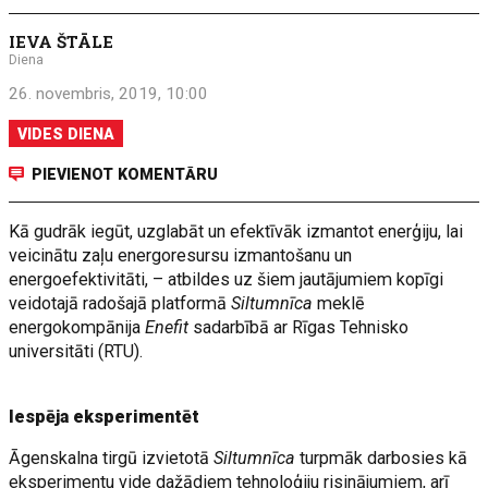
IEVA ŠTĀLE
Diena
26. novembris, 2019, 10:00
VIDES DIENA
PIEVIENOT KOMENTĀRU
Kā gudrāk iegūt, uzglabāt un efektīvāk izmantot enerģiju, lai
veicinātu zaļu energoresursu izmantošanu un
energoefektivitāti, – atbildes uz šiem jautājumiem kopīgi
veidotajā radošajā platformā
Siltumnīca
meklē
energokompānija
Enefit
sadarbībā ar Rīgas Tehnisko
universitāti (RTU).
Iespēja eksperimentēt
Āgenskalna tirgū izvietotā
Siltumnīca
turpmāk darbosies kā
eksperimentu vide dažādiem tehnoloģiju risinājumiem, arī