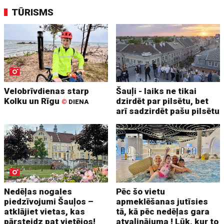
TŪRISMS
Velobrīvdienas starp
Šauļi - laiks ne tikai
Kolku un Rīgu
dzirdēt par pilsētu, bet
©
DIENA
arī sadzirdēt pašu pilsētu
Nedēļas nogales
Pēc šo vietu
piedzīvojumi Šauļos –
apmeklēšanas jutīsies
atklājiet vietas, kas
tā, kā pēc nedēļas gara
pārsteidz pat vietējos!
atvaļinājuma ! Lūk, kur to