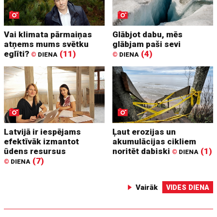
Vai klimata pārmaiņas
Glābjot dabu, mēs
atņems mums svētku
glābjam paši sevi
eglīti?
(11)
(4)
©
DIENA
©
DIENA
Latvijā ir iespējams
Ļaut erozijas un
efektīvāk izmantot
akumulācijas cikliem
ūdens resursus
noritēt dabiski
(1)
©
DIENA
(7)
©
DIENA
Vairāk
VIDES DIENA