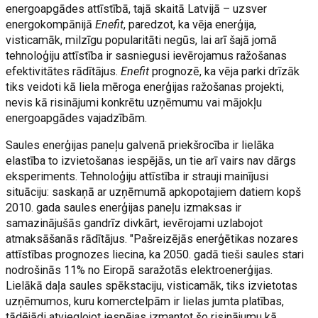
energoapgādes attīstībā, tajā skaitā Latvijā – uzsver
energokompānijā
Enefit
, paredzot, ka vēja enerģija,
visticamāk, milzīgu popularitāti negūs, lai arī šajā jomā
tehnoloģiju attīstība ir sasniegusi ievērojamus ražošanas
efektivitātes rādītājus.
Enefit
prognozē, ka vēja parki drīzāk
tiks veidoti kā liela mēroga enerģijas ražošanas projekti,
nevis kā risinājumi konkrētu uzņēmumu vai mājokļu
energoapgādes vajadzībām.
Saules enerģijas paneļu galvenā priekšrocība ir lielāka
elastība to izvietošanas iespējās, un tie arī vairs nav dārgs
eksperiments. Tehnoloģiju attīstība ir strauji mainījusi
situāciju: saskaņā ar uzņēmumā apkopotajiem datiem kopš
2010. gada saules enerģijas paneļu izmaksas ir
samazinājušās gandrīz divkārt, ievērojami uzlabojot
atmaksāšanās rādītājus. "Pašreizējās enerģētikas nozares
attīstības prognozes liecina, ka 2050. gadā tieši saules stari
nodrošinās 11% no Eiropā saražotās elektroenerģijas.
Lielākā daļa saules spēkstaciju, visticamāk, tiks izvietotas
uzņēmumos, kuru komerctelpām ir lielas jumta platības,
tādējādi atvieglojot iespējas izmantot šo risinājumu kā