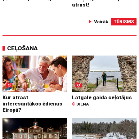
atrast!
Vairāk
TŪRISMS
CEĻOŠANA
Kur atrast
Latgale gaida ceļotājus
interesantākos ēdienus
©
DIENA
Eiropā?