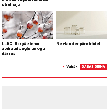
strelīcija
LLKC: Bargā ziema
Ne viss der pārstrādei
apdraud augļu un ogu
dārzus
Vairāk
DABAS DIENA