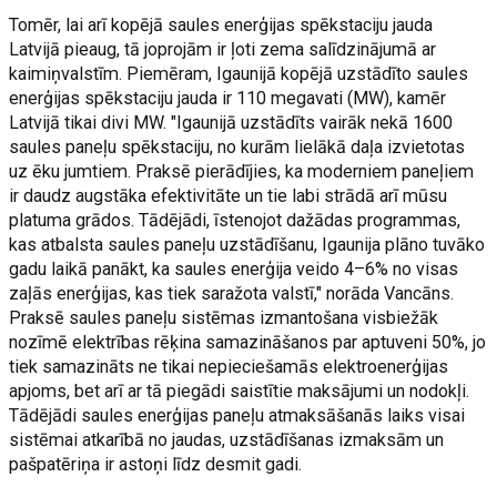
Tomēr, lai arī kopējā saules enerģijas spēkstaciju jauda
Latvijā pieaug, tā joprojām ir ļoti zema salīdzinājumā ar
kaimiņvalstīm. Piemēram, Igaunijā kopējā uzstādīto saules
enerģijas spēkstaciju jauda ir 110 megavati (MW), kamēr
Latvijā tikai divi MW. "Igaunijā uzstādīts vairāk nekā 1600
saules paneļu spēkstaciju, no kurām lielākā daļa izvietotas
uz ēku jumtiem. Praksē pierādījies, ka moderniem paneļiem
ir daudz augstāka efektivitāte un tie labi strādā arī mūsu
platuma grādos. Tādējādi, īstenojot dažādas programmas,
kas atbalsta saules paneļu uzstādīšanu, Igaunija plāno tuvāko
gadu laikā panākt, ka saules enerģija veido 4–6% no visas
zaļās enerģijas, kas tiek saražota valstī," norāda Vancāns.
Praksē saules paneļu sistēmas izmantošana visbiežāk
nozīmē elektrības rēķina samazināšanos par aptuveni 50%, jo
tiek samazināts ne tikai nepieciešamās elektroenerģijas
apjoms, bet arī ar tā piegādi saistītie maksājumi un nodokļi.
Tādējādi saules enerģijas paneļu atmaksāšanās laiks visai
sistēmai atkarībā no jaudas, uzstādīšanas izmaksām un
pašpatēriņa ir astoņi līdz desmit gadi.