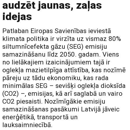
audzēt jaunas, zaļas
idejas
Patlaban Eiropas Savienības ieviestā
klimata politika ir virzīta uz vismaz 80%
siltumnīcefekta gāzu (SEG) emisiju
samazināšanu līdz 2050. gadam. Viens
no lielākajiem izaicinājumiem tajā ir
oglekļa mazietilpīga attīstība, kas nozīmē
pāreju uz tādu ekonomiku, kas rada
minimālas SEG – sevišķi oglekļa dioksīda
(CO2) –, emisijas, kā arī saglabā un vairo
CO2 piesaisti. Nozīmīgākie emisiju
samazināšanas pasākumi Latvijā jāveic
enerģētikā, transportā un
lauksaimniecībā.