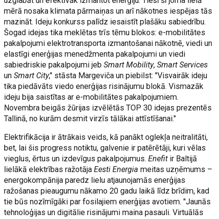
uzglabāt un efektīvāk izmantot enerģiju. Tieši šī joma lielā
mērā nosaka klimata pārmaiņas un arī nākotnes iespējas tās
mazināt. Ideju konkurss palīdz iesaistīt plašāku sabiedrību.
Šogad idejas tika meklētas trīs tēmu blokos: e-mobilitātes
pakalpojumi elektrotransporta izmantošanai nākotnē, viedi un
elastīgi enerģijas menedžmenta pakalpojumi un viedi
sabiedriskie pakalpojumi jeb
Smart Mobility
,
Smart Services
un
Smart City
," stāsta Margeviča un piebilst: "Visvairāk ideju
tika piedāvāts viedo enerģijas risinājumu blokā. Vismazāk
ideju bija saistītas ar e-mobilitātes pakalpojumiem.
Novembra beigās žūrijas izvēlētās TOP 30 idejas prezentēs
Tallinā, no kurām desmit virzīs tālākai attīstīšanai."
Elektrifikācija ir ātrākais veids, kā panākt oglekļa neitralitāti,
bet, lai šis progress notiktu, galvenie ir patērētāji, kuri vēlas
vieglus, ērtus un izdevīgus pakalpojumus.
Enefit
ir Baltijā
lielākā elektrības ražotāja
Eesti Energia
meitas uzņēmums –
energokompānija paredz lielu atjaunojamās enerģijas
ražošanas pieaugumu nākamo 20 gadu laikā līdz brīdim, kad
tie būs nozīmīgāki par fosilajiem enerģijas avotiem. "Jaunās
tehnoloģijas un digitālie risinājumi maina pasauli. Virtuālās