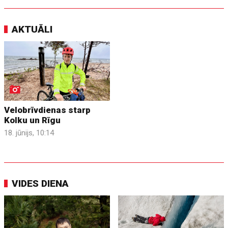
AKTUĀLI
Velobrīvdienas starp
Kolku un Rīgu
18. jūnijs, 10:14
VIDES DIENA