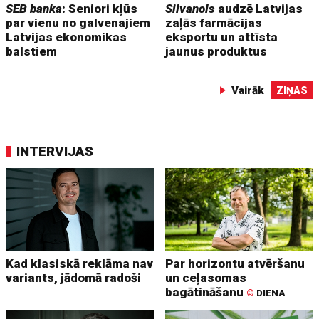
SEB banka
: Seniori kļūs
Silvanols
audzē Latvijas
par vienu no galvenajiem
zaļās farmācijas
Latvijas ekonomikas
eksportu un attīsta
balstiem
jaunus produktus
Vairāk
ZIŅAS
INTERVIJAS
Kad klasiskā reklāma nav
Par horizontu atvēršanu
variants, jādomā radoši
un ceļasomas
bagātināšanu
©
DIENA