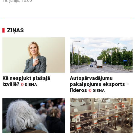
18. jūnijs, 10:00
ZIŅAS
Kā neapjukt plašajā
Autopārvadājumu
izvēlē?
pakalpojumu eksports –
©
DIENA
līderos
©
DIENA