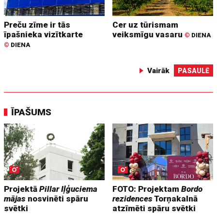
Preču zīme ir tās
Cer uz tūrismam
īpašnieka vizītkarte
veiksmīgu vasaru
©
DIENA
©
DIENA
Vairāk
PASAULĒ
ĪPAŠUMS
Projektā
Pillar Iļģuciema
FOTO: Projektam
Bordo
mājas
nosvinēti spāru
rezidences
Torņakalnā
svētki
atzīmēti spāru svētki