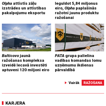
Olpha
attīstīs zāļu
Ieguldot 5,84 miljonus
izstrādes un attīstības
eiro,
Olpha
paplašinās
pakalpojumu eksportu
ražotni jaunu produktu
ražošanai
Balticovo
jaunā
PATA
grupa palielina
ražošanas kompleksa
vadības komandas lomu
izveidē Iecavā investēti
uzņēmumu ikdienas
aptuveni 120 miljoni eiro
pārvaldībā
Vairāk
RAŽOŠANA
KARJERA