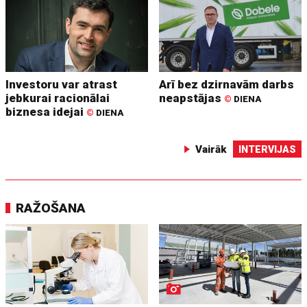
Investoru var atrast
Arī bez dzirnavām darbs
jebkurai racionālai
neapstājas
©
DIENA
biznesa idejai
©
DIENA
Vairāk
INTERVIJAS
RAŽOŠANA