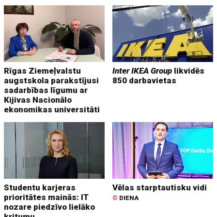
Rīgas Ziemeļvalstu
Inter IKEA Group
likvidēs
augstskola parakstījusi
850 darbavietas
sadarbības līgumu ar
Kijivas Nacionālo
ekonomikas universitāti
Studentu karjeras
Vēlas starptautisku vidi
prioritātes mainās: IT
©
DIENA
nozare piedzīvo lielāko
kritumu