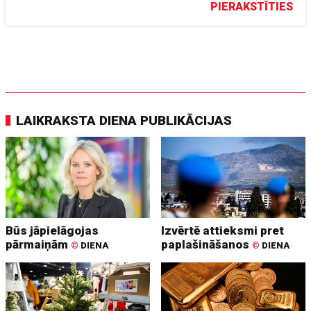
PIERAKSTĪTIES
LAIKRAKSTA DIENA PUBLIKĀCIJAS
Būs jāpielāgojas
Izvērtē attieksmi pret
pārmaiņām
paplašināšanos
©
DIENA
©
DIENA