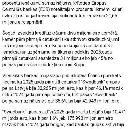
procentu ienākumu samazinājums, krītoties Eiropas
Centrālās bankas (ECB) noteiktajām procentu likmēm, kā arī
uzkrājums šogad ieviestajai solidaritātes iemaksai 21,65
miljonu eiro apmērā.
Šogad izveidoti kredītuzkrājumi divu miljonu eiro apmērā,
kamēr pērn pirmajā ceturksnī tika atbrīvoti kredītuzkrājumi
trīs miljonu eiro apmērā. Kopā uzkrājums solidaritātes
iemaksai un uzņēmumu ienākuma nodoklis 2025.gada
pirmajā ceturksnī sasniedza 31 miljonu eiro jeb 45% no
peļņas pirms šiem nodokļiem, min Krops.
Vienlaikus bankas mājaslapā publiskotais finanšu pārskats
liecina, ka 2025.gada pirmajā ceturksnī "Swedbank" grupas
peļņa Latvijā bija 33,265 miljoni eiro, kas ir par 46,1% mazāk
nekā 2024.gada pirmajā ceturksnī, bet pašas "Swedbank"
peļņa samazinājusies par 35,6% un bija 42,943 miljoni eiro.
"Swedbank" grupas aktīvi 2025.gada marta beigās bija 10,471
miljards eiro, kas ir par 1,6% jeb 175,993 miljoniem eiro
mazāk nekā 2024.gada beigās, kad bankas grupas aktīvi bija