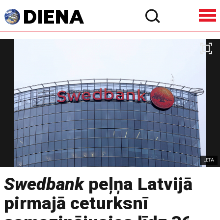
LETA
Swedbank
peļņa Latvijā
pirmajā ceturksnī