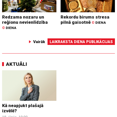
Redzama nozaru un
Rekordu birums stresa
reģionu nevienlīdzība
pilnā gaisotnē
©
DIENA
©
DIENA
Vairāk
LAIKRAKSTA DIENA PUBLIKĀCIJAS
AKTUĀLI
Kā neapjukt plašajā
izvēlē?