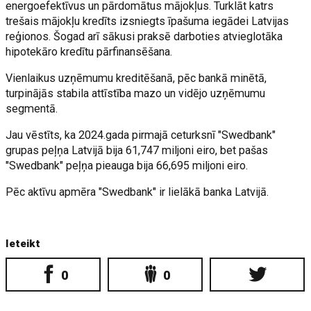
energoefektīvus un pārdomātus mājokļus. Turklāt katrs
trešais mājokļu kredīts izsniegts īpašuma iegādei Latvijas
reģionos. Šogad arī sākusi praksē darboties atvieglotāka
hipotekāro kredītu pārfinansēšana.
Vienlaikus uzņēmumu kreditēšanā, pēc bankā minētā,
turpinājās stabila attīstība mazo un vidējo uzņēmumu
segmentā.
Jau vēstīts, ka 2024.gada pirmajā ceturksnī "Swedbank"
grupas peļņa Latvijā bija 61,747 miljoni eiro, bet pašas
"Swedbank" peļņa pieauga bija 66,695 miljoni eiro.
Pēc aktīvu apmēra "Swedbank" ir lielākā banka Latvijā.
Ieteikt
0
0