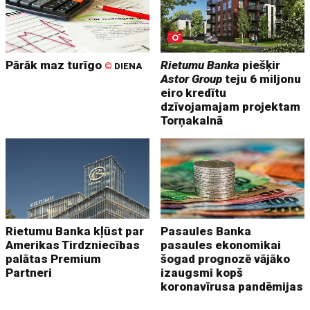
Pārāk maz turīgo
Rietumu Banka
piešķir
©
DIENA
Astor Group
teju 6 miljonu
eiro kredītu
dzīvojamajam projektam
Torņakalnā
Rietumu Banka kļūst par
Pasaules Banka
Amerikas Tirdzniecības
pasaules ekonomikai
palātas Premium
šogad prognozē vājāko
Partneri
izaugsmi kopš
koronavīrusa pandēmijas