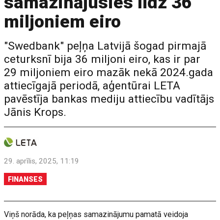
samazinājusies līdz 36
miljoniem eiro
"Swedbank" peļņa Latvijā šogad pirmajā
ceturksnī bija 36 miljoni eiro, kas ir par
29 miljoniem eiro mazāk nekā 2024.gada
attiecīgajā periodā, aģentūrai LETA
pavēstīja bankas mediju attiecību vadītājs
Jānis Krops.
29. aprīlis, 2025, 11:19
FINANSES
Viņš norāda, ka peļņas samazinājumu pamatā veidoja