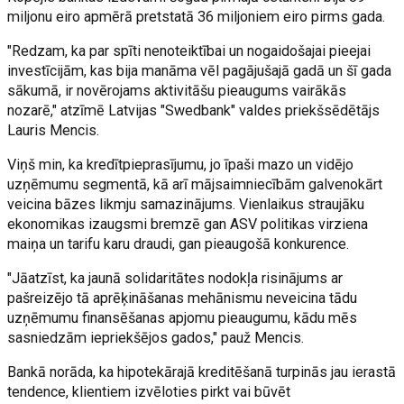
miljonu eiro apmērā pretstatā 36 miljoniem eiro pirms gada.
"Redzam, ka par spīti nenoteiktībai un nogaidošajai pieejai
investīcijām, kas bija manāma vēl pagājušajā gadā un šī gada
sākumā, ir novērojams aktivitāšu pieaugums vairākās
nozarē," atzīmē Latvijas "Swedbank" valdes priekšsēdētājs
Lauris Mencis.
Viņš min, ka kredītpieprasījumu, jo īpaši mazo un vidējo
uzņēmumu segmentā, kā arī mājsaimniecībām galvenokārt
veicina bāzes likmju samazinājums. Vienlaikus straujāku
ekonomikas izaugsmi bremzē gan ASV politikas virziena
maiņa un tarifu karu draudi, gan pieaugošā konkurence.
"Jāatzīst, ka jaunā solidaritātes nodokļa risinājums ar
pašreizējo tā aprēķināšanas mehānismu neveicina tādu
uzņēmumu finansēšanas apjomu pieaugumu, kādu mēs
sasniedzām iepriekšējos gados," pauž Mencis.
Bankā norāda, ka hipotekārajā kreditēšanā turpinās jau ierastā
tendence, klientiem izvēloties pirkt vai būvēt