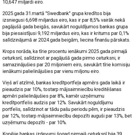
10,647 miljardi eiro.
2025.gada 31.martā "Swedbank" grupa kredītos bija
izsniegusi 6,698 miljardus eiro, kas ir par 8,5% vairāk nekā
pagājušā gada beigās, savukārt noguldījumos bankas grupa
bija piesaistījusi 9,192 miljardus eiro, kas ir kritums par 0,1%
salīdzinājumā ar 2024.gada beigām, liecina finanšu pārskats.
Krops norāda, ka tīrie procentu ienākumi 2025.gada pirmajā
ceturksnī, salīdzinot ar pagājušā gada pirmo ceturksni, ir
samazinājušies par 20 miljoniem eiro, savukārt tīrie komisiju
ienākumi palielinājušies par vienu miljonu eiro.
Viņš arī atzīmē, bankas kredītportfeļa apmērs gada laikā ir
pieaudzis par 10%, tostarp mājsaimniecību kreditēšanas
apmēri palielinājušies par 8%, kamēr uzņēmumu
kredītportfelis audzis par 12%. Savukārt noguldījumu
portfelis, salīdzinot ar tādu pašu periodu pērn, ir pieaudzis
par 12%, tostarp mājsaimniecību depozīti auguši par 13%, bet
uzņēmumu depozīti - par 10%.
Kopējie bankas izdevumi šogad pirmajā ceturksnī bija 39