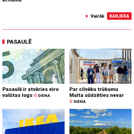
Vairāk
KARJERA
PASAULĒ
Pasaulē ir atvēries eiro
Par cilvēku trūkumu
valūtas logs
Malta sūdzēties nevar
©
DIENA
©
DIENA