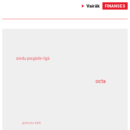
Vairāk
FINANSES
ziedu piegāde rīgā
meliorācijas darbi
octa
dziļurbums
kravu apdrošināšana
granulu katli