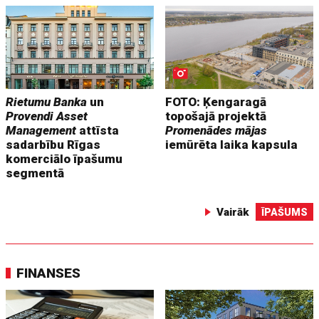
Rietumu Banka
un
FOTO: Ķengaragā
Provendi Asset
topošajā projektā
Management
attīsta
Promenādes mājas
sadarbību Rīgas
iemūrēta laika kapsula
komerciālo īpašumu
segmentā
Vairāk
ĪPAŠUMS
FINANSES