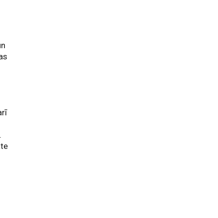
s
un
as
rī
.
ate