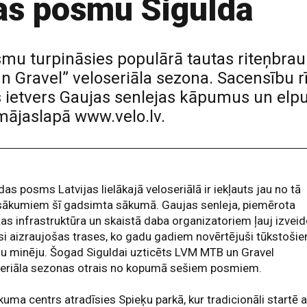
as posmu Siguldā
smu turpināsies populārā tautas riteņbra
 Gravel” veloseriāla sezona. Sacensību rī
s ietvers Gaujas senlejas kāpumus un elp
mājaslapā www.velo.lv.
das posms Latvijas lielākajā veloseriālā ir iekļauts jau no tā
sākumiem šī gadsimta sākumā. Gaujas senleja, piemērota
tas infrastruktūra un skaistā daba organizatoriem ļauj izveid
si aizraujošas trases, ko gadu gadiem novērtējuši tūkstoši
u minēju. Šogad Siguldai uzticēts LVM MTB un Gravel
seriāla sezonas otrais no kopumā sešiem posmiem.
uma centrs atradīsies Spieķu parkā, kur tradicionāli startē a