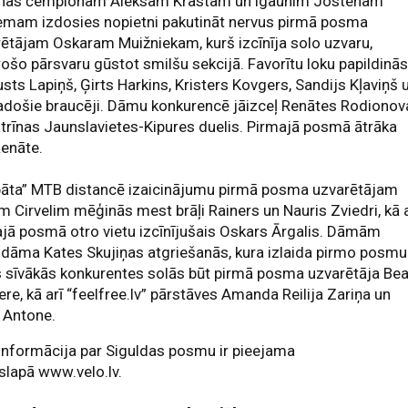
nas čempionam Aleksam Krastam un igaunim Jostenam
emam izdosies nopietni pakutināt nervus pirmā posma
ētājam Oskaram Muižniekam, kurš izcīnīja solo uzvaru,
rošo pārsvaru gūstot smilšu sekcijā. Favorītu loku papildinā
usts Lapiņš, Ģirts Harkins, Kristers Kovgers, Sandijs Kļaviņš 
vadošie braucēji. Dāmu konkurencē jāizceļ Renātes Rodionov
trīnas Jaunslavietes-Kipures duelis. Pirmajā posmā ātrāka
Renāte.
lbāta” MTB distancē izaicinājumu pirmā posma uzvarētājam
m Cirvelim mēģinās mest brāļi Rainers un Nauris Zviedri, kā a
jā posmā otro vietu izcīnījušais Oskars Ārgalis. Dāmām
dāma Kates Skujiņas atgriešanās, kura izlaida pirmo posmu
 sīvākās konkurentes solās būt pirmā posma uzvarētāja Be
re, kā arī “feelfree.lv” pārstāves Amanda Reilija Zariņa un
 Antone.
informācija par Siguldas posmu ir pieejama
lapā www.velo.lv.