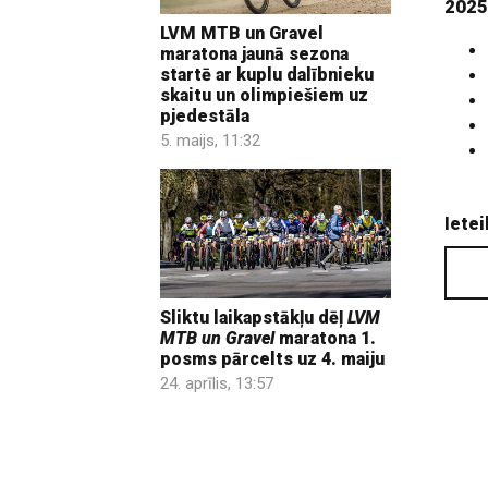
2025
LVM MTB un Gravel
maratona jaunā sezona
startē ar kuplu dalībnieku
skaitu un olimpiešiem uz
pjedestāla
5. maijs, 11:32
Ietei
Sliktu laikapstākļu dēļ
LVM
MTB un Gravel
maratona 1.
posms pārcelts uz 4. maiju
24. aprīlis, 13:57