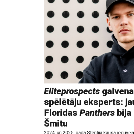
Eliteprospects
galvena
spēlētāju eksperts: ja
Floridas
Panthers
bija
Šmitu
2024. un 2025. gada Stenlija kausa ieguvē