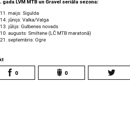
. gada LVM MTB un Gravel seriāla sezona:
11. maijs: Sigulda
14. jūnijs: Valka/Valga
13. jūlijs: Gulbenes novads
10. augusts: Smiltene (LČ MTB maratonā)
21. septembris: Ogre
kt
0
0