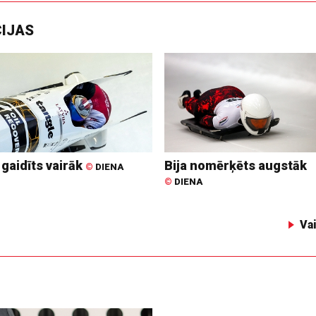
CIJAS
 gaidīts vairāk
Bija nomērķēts augstāk
©
DIENA
©
DIENA
Va