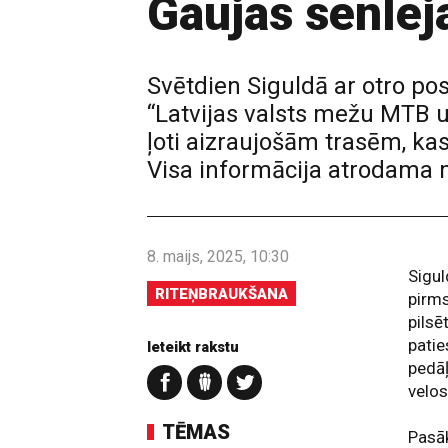
Gaujas senlej
Svētdien Siguldā ar otro po
“Latvijas valsts mežu MTB un
ļoti aizraujošām trasēm, ka
Visa informācija atrodama 
8. maijs, 2025, 10:30
Sigul
RITEŅBRAUKŠANA
pirm
pilsē
patie
Ieteikt rakstu
pedāļ
velo
TĒMAS
Pasāk