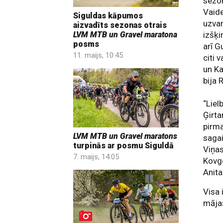
sezo
Vaid
Siguldas kāpumos
uzvar
aizvadīts sezonas otrais
LVM MTB un Gravel maratona
izšķi
posms
arī G
11. maijs, 10:45
citi 
un Ka
bija 
“Lie
Ģirta
pirma
LVM MTB un Gravel maratons
sagai
turpinās ar posmu Siguldā
Viņas
7. maijs, 14:05
Kovge
Anita
Visa 
mājas