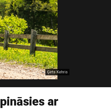
Ģirts Kehris
pināsies ar