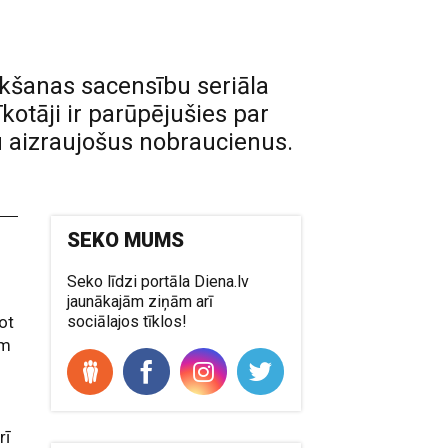
ukšanas sacensību seriāla
kotāji ir parūpējušies par
u aizraujošus nobraucienus.
SEKO MUMS
Seko līdzi portāla Diena.lv
jaunākajām ziņām arī
ot
sociālajos tīklos!
em
rī