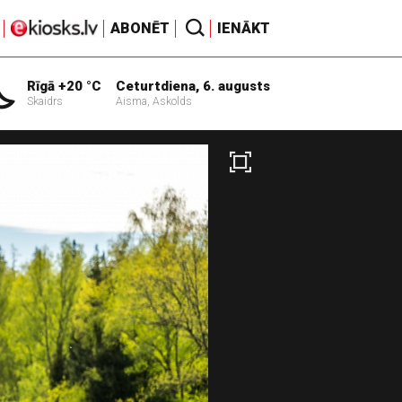
ABONĒT
IENĀKT
Rīgā +20 °C
Ceturtdiena, 6. augusts
Skaidrs
Aisma, Askolds