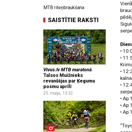
Vienī
MTB riteņbraukšana
brauc
pēdēj
SAISTĪTIE RAKSTI
Sigul
serpe
Dien
• 10:
• 11:
Krimu
Vivus.lv MTB maratonā
• 12:
Talsos Muižnieks
kalna
revanšējas par Ķeguma
• 12:
posmu aprīlī
serpe
25. maijs, 13:32
• Ap 
• Ap 
• Ap 
“Toyo