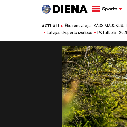
Sports
Ēku renovācija - KĀDS MĀJOKLIS
AKTUĀLI
Latvijas eksporta izcilības
PK futbolā - 202