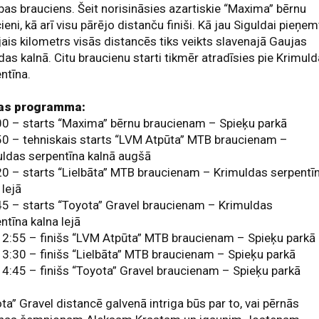
bas brauciens. Šeit norisināsies azartiskie “Maxima” bērnu
ieni, kā arī visu pārējo distanču finiši. Kā jau Siguldai pieņem
ais kilometrs visās distancēs tiks veikts slavenajā Gaujas
das kalnā. Citu braucienu starti tikmēr atradīsies pie Krimul
ntīna.
as programma:
00 – starts “Maxima” bērnu braucienam – Spieķu parkā
50 – tehniskais starts “LVM Atpūta” MTB braucienam –
ldas serpentīna kalnā augšā
20 – starts “Lielbāta” MTB braucienam – Krimuldas serpentī
 lejā
45 – starts “Toyota” Gravel braucienam – Krimuldas
ntīna kalna lejā
12:55 – finišs “LVM Atpūta” MTB braucienam – Spieķu parkā
13:30 – finišs “Lielbāta” MTB braucienam – Spieķu parkā
14:45 – finišs “Toyota” Gravel braucienam – Spieķu parkā
ta” Gravel distancē galvenā intriga būs par to, vai pērnās