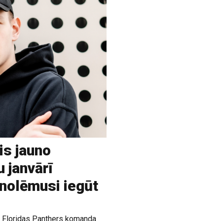
is jauno
u janvārī
 nolēmusi iegūt
ja Floridas Panthers komanda