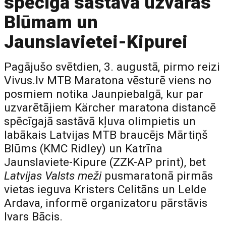
spēcīgā sastāvā uzvaras
Blūmam un
Jaunslavietei-Kipurei
Pagājušo svētdien, 3. augustā, pirmo reizi
Vivus.lv MTB Maratona vēsturē viens no
posmiem notika Jaunpiebalgā, kur par
uzvarētājiem Kärcher maratona distancē
spēcīgajā sastāvā kļuva olimpietis un
labākais Latvijas MTB braucējs Mārtiņš
Blūms (KMC Ridley) un Katrīna
Jaunslaviete-Kipure (ZZK-AP print), bet
Latvijas Valsts meži
pusmaratonā pirmās
vietas ieguva Kristers Celitāns un Lelde
Ardava, informē organizatoru pārstāvis
Ivars Bācis.