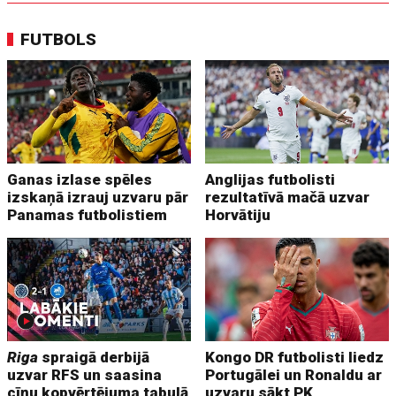
FUTBOLS
Ganas izlase spēles
Anglijas futbolisti
izskaņā izrauj uzvaru pār
rezultatīvā mačā uzvar
Panamas futbolistiem
Horvātiju
Riga
spraigā derbijā
Kongo DR futbolisti liedz
uzvar RFS un saasina
Portugālei un Ronaldu ar
cīņu kopvērtējuma tabulā
uzvaru sākt PK