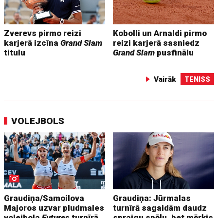
Zverevs pirmo reizi
Kobolli un Arnaldi pirmo
karjerā izcīna
Grand Slam
reizi karjerā sasniedz
titulu
Grand Slam
pusfinālu
Vairāk
TENISS
VOLEJBOLS
Graudiņa/Samoilova
Graudiņa: Jūrmalas
Majoros uzvar pludmales
turnīrā sagaidām daudz
volejbola
Futures
turnīrā
spraigu spēļu, bet mērķis