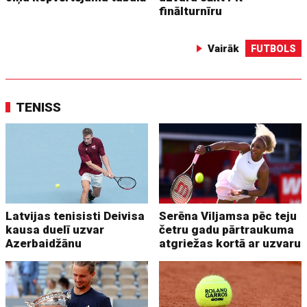
finālturnīru
Vairāk
FUTBOLS
TENISS
Latvijas tenisisti Deivisa
Serēna Viljamsa pēc teju
kausa duelī uzvar
četru gadu pārtraukuma
Azerbaidžānu
atgriežas kortā ar uzvaru