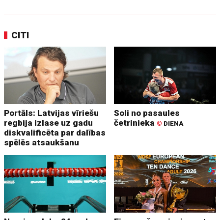
CITI
Portāls: Latvijas vīriešu
Soli no pasaules
regbija izlase uz gadu
četrinieka
©
DIENA
diskvalificēta par dalības
spēlēs atsaukšanu