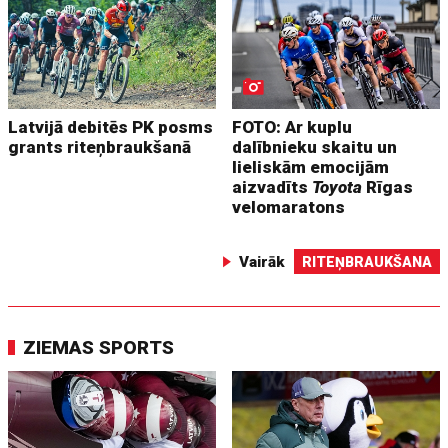
Latvijā debitēs PK posms
FOTO: Ar kuplu
grants riteņbraukšanā
dalībnieku skaitu un
lieliskām emocijām
aizvadīts
Toyota
Rīgas
velomaratons
Vairāk
RITEŅBRAUKŠANA
ZIEMAS SPORTS