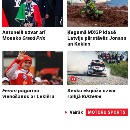
Antonelli uzvar arī
Ķegumā MXGP klasē
Monako
Grand Prix
Latviju pārstāvēs Jonass
un Kokins
Ferrari
pagarina
Sesku ekipāža uzvar
vienošanos ar Leklēru
rallijā
Kurzeme
Vairāk
MOTORU SPORTS