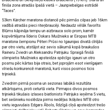
finiša zona atradās īpašā vietā – Jaunpiebalgas estrādē
“Taces”.
53km Kärcher maratona distancē pēc pirmās cilpas jeb 16km
vadībā atradās pieci riteņbraucēji. Nedaudz vēlāk favorīts
Blūms kāpināja tempu un aizbrauca solo prom, kamēr
kopvērtējuma līderis Oskars Muižnieks ar Eiropas MTB
maratona čempionu Pēteri Prūsi no Igaunijas divatā cīnījās
par otro vietu, atstājot aiz sevis sākumā kopā braukušos
Raineru Zviedri un Aleksandru Patrijuku. Spraigā finišā
olimpietis Muižnieks apsteidza spēcīgo igauni un otro
posmu pēc kārtas bija otrais, bet joprojām esot vienīgajam
vīriešu konkurencē maratonā, kurš visos posmos ticis
trijniekā.
Zviedrim pirmā posma un sezonas labākā rezultāta
atkārtojums, proti ceturtā vieta. Pirmajos divos posmos
trijniekā tikušais izlases biatlonists Patrijuks ieņēma 5.vietu,
bet sešinieku noslēdza pirms nedēļas Ikšķiles MTB otro
vietu ieguvušais Edgars Ābols, līdzīgā cīņā apsteidzot trešo