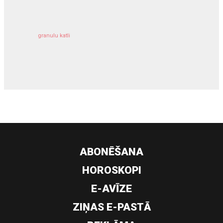
granulu katli
siltumsūknis
ABONĒŠANA
HOROSKOPI
E-AVĪZE
ZIŅAS E-PASTĀ