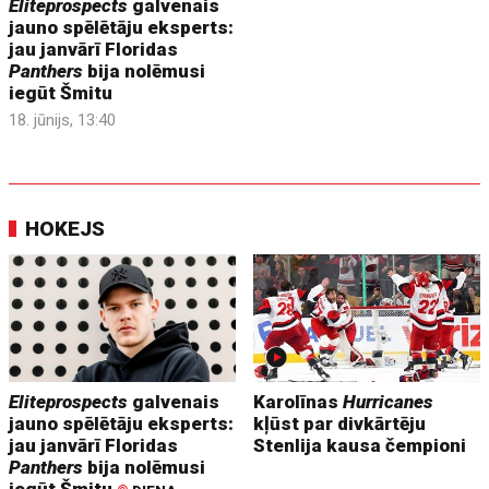
Eliteprospects
galvenais
jauno spēlētāju eksperts:
jau janvārī Floridas
Panthers
bija nolēmusi
iegūt Šmitu
18. jūnijs, 13:40
HOKEJS
Eliteprospects
galvenais
Karolīnas
Hurricanes
jauno spēlētāju eksperts:
kļūst par divkārtēju
jau janvārī Floridas
Stenlija kausa čempioni
Panthers
bija nolēmusi
iegūt Šmitu