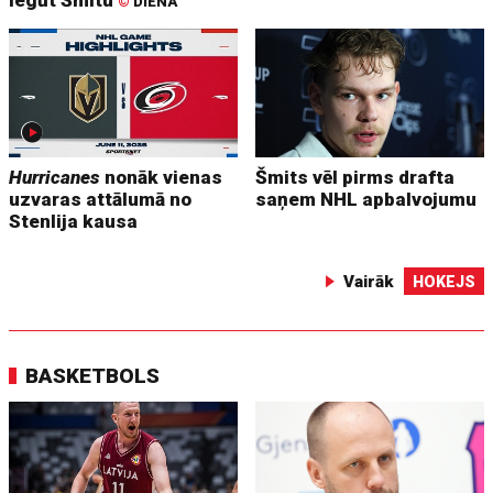
©
DIENA
Hurricanes
nonāk vienas
Šmits vēl pirms drafta
uzvaras attālumā no
saņem NHL apbalvojumu
Stenlija kausa
Vairāk
HOKEJS
BASKETBOLS