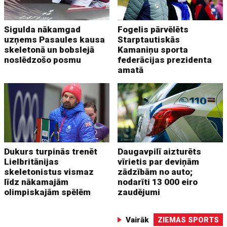
Sigulda nākamgad
Fogelis pārvēlēts
uzņems Pasaules kausa
Starptautiskās
skeletonā un bobslejā
Kamaniņu sporta
noslēdzošo posmu
federācijas prezidenta
amatā
Dukurs turpinās trenēt
Daugavpilī aizturēts
Lielbritānijas
vīrietis par deviņām
skeletonistus vismaz
zādzībām no auto;
līdz nākamajām
nodarīti 13 000 eiro
olimpiskajām spēlēm
zaudējumi
Vairāk
ZIEMAS SPORTS