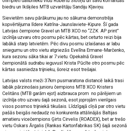
olimpieti dalībnieku vidū Robertu Slotiņu un savu komandas
biedru un Ikšķiles MTB uzvarētāju Sandiju Kļaviņu.
Sievietēm savu pārākumu jau no sākuma demonstrēja
kopvērtējuma līdere Katrīna-Jaunslaviete-Kipure. Šī gada
Latvijas čempione Gravel un MTB XCO no “ZZK AP print”
izcīnīja uzvaru otro posmu pēc kārtas, bet ceturto reizi bija
labākā starp latvietēm. Pēc divu posmu izlaišanas ar labu
sniegumu un otro vietu atgriezās Evelīna Ermane-Marčenko,
kura sezonu sāka tikai ar 7.vietu. Opekalnā Gravel
čempionātā sudrabu ieguvusī Krista Pūcīte otro posmu pēc
kārtas sasniedza trijnieku, šoreiz esot trešajai.
Latvijas valsts meži 37km pusmaratona distancē laikā trasi
labāk pārzinošais junioru čempions MTB XCO Kristers
Celitāns (MTB garām ejot) aizbrauca prom no pārējiem un
izcīnīja otro uzvaru šajā sezonā, esot joprojām vienīgais
visos posmos trijniekā tikušais. Līdzīgajā cīņā par otro vietu
pašās beigās nedaudz no konkurenta attālinājās Baltijas
amatieru vicečempions Ģirts Cirvelis (ROADEX), bet ar trešo
vietu Oskars Ārgalis (Rankas Kartonfabrikas SK) šajā sezonā