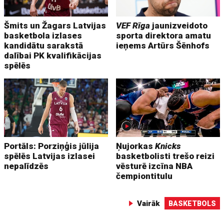
Šmits un Žagars Latvijas
VEF Rīga
jaunizveidoto
basketbola izlases
sporta direktora amatu
kandidātu sarakstā
ieņems Artūrs Šēnhofs
dalībai PK kvalifikācijas
spēlēs
Portāls: Porziņģis jūlija
Ņujorkas
Knicks
spēlēs Latvijas izlasei
basketbolisti trešo reizi
nepalīdzēs
vēsturē izcīna NBA
čempiontitulu
Vairāk
BASKETBOLS