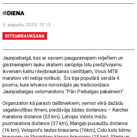
5. augusts, 2025, 10:15
RITEŅBRAUKŠANA
Jaunpiebalgā, kas ar saviem paugurainajiem reljefiem un
gleznainajiem lauku skatiem sarūpēja īstu piedzīvojumu
ikvienam kalnu riteņbraukšanas cienītājam, Vivus MTB
maratoni vēl nebija notikuši. Šis bija populārā seriāla 4.
posms, kura ietvaros norisinājās jau tradicionālais
Jaunpiebalgas velomaratons “Pāri Piebalgas pakalniem”.
Organizatori kā parasti dalībniekiem, ņemot vērā dažādu
sagatavotības līmeni, piedāvāja šādas distances – Kärcher
maratona distance (53 km), Latvijas Valsts mežu
pusmaratona distance (37 km), Mangaļi pusaudžu distance
(16 km), Veloprofs tautas braucienu (16km), Cido kids bērnu
braucienu un Skrejriteņu klases brauciens (15 km). Starta un