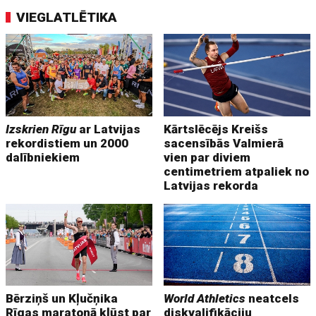
VIEGLATLĒTIKA
Izskrien Rīgu
ar Latvijas
Kārtslēcējs Kreišs
rekordistiem un 2000
sacensībās Valmierā
dalībniekiem
vien par diviem
centimetriem atpaliek no
Latvijas rekorda
Bērziņš un Kļučņika
World Athletics
neatcels
Rīgas maratonā kļūst par
diskvalifikāciju