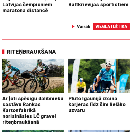
Latvijas čempioniem
Baltkrievijas sportistiem
maratona distancē
Vairāk
VIEGLATLĒTIKA
RITEŅBRAUKŠANA
Ar ļoti spēcīgu dalībnieku
Pluto Igaunijā izcīna
sastāvu Rankas
karjeras līdz šim lielāko
Kartonfabrikā
uzvaru
norisināsies LČ gravel
riteņbraukšanā