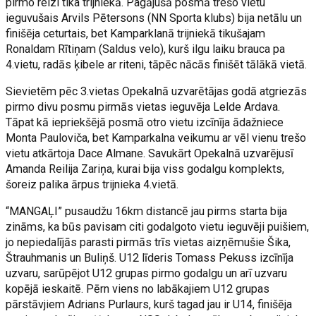
pirmo reizi tika trijniekā. Pagājušā posmā trešo vietu
ieguvušais Arvils Pētersons (NN Sporta klubs) bija netālu un
finišēja ceturtais, bet Kamparklanā trijniekā tikušajam
Ronaldam Rītiņam (Saldus velo), kurš ilgu laiku brauca pa
4.vietu, radās ķibele ar riteni, tāpēc nācās finišēt tālākā vietā.
Sievietēm pēc 3.vietas Opekalnā uzvarētājas godā atgriezās
pirmo divu posmu pirmās vietas ieguvēja Lelde Ardava.
Tāpat kā iepriekšējā posmā otro vietu izcīnīja ādažniece
Monta Pauloviča, bet Kamparkalna veikumu ar vēl vienu trešo
vietu atkārtoja Dace Almane. Savukārt Opekalnā uzvarējusī
Amanda Reilija Zariņa, kurai bija viss godalgu komplekts,
šoreiz palika ārpus trijnieka 4.vietā.
“MANGAĻI” pusaudžu 16km distancē jau pirms starta bija
zināms, ka būs pavisam citi godalgoto vietu ieguvēji puišiem,
jo nepiedalījās parasti pirmās trīs vietas aizņēmušie Šika,
Štrauhmanis un Buliņš. U12 līderis Tomass Pekuss izcīnīja
uzvaru, sarūpējot U12 grupas pirmo godalgu un arī uzvaru
kopējā ieskaitē. Pērn viens no labākajiem U12 grupas
pārstāvjiem Adrians Purlaurs, kurš tagad jau ir U14, finišēja