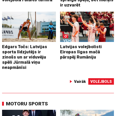
ir uzvarēt
Edgars Točs: Latvijas
Latvijas volejbolisti
sporta līdzjutējs ir
Eiropas līgas mačā
zinošs un ar viduvēju
pārspēj Rumāniju
spēli Jūrmalā viņu
neapmānīsi
Vairāk
VOLEJBOLS
MOTORU SPORTS