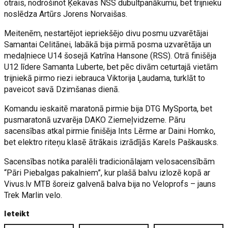
otrais, nodrošinot Ķekavas NSS dubultpanākumu, bet trijnieku
noslēdza Artūrs Jorens Norvaišas.
Meitenēm, nestartējot iepriekšējo divu posmu uzvarētājai
Samantai Celitānei, labākā bija pirmā posma uzvarētāja un
medaļniece U14 šosejā Katrīna Hansone (RSS). Otrā finišēja
U12 līdere Samanta Luberte, bet pēc divām ceturtajā vietām
trijniekā pirmo riezi iebrauca Viktorija Ļaudama, turklāt to
paveicot savā Dzimšanas dienā.
Komandu ieskaitē maratonā pirmie bija DTG MySporta, bet
pusmaratonā uzvarēja DAKO Ziemeļvidzeme. Pāru
sacensības atkal pirmie finišēja Ints Lērme ar Daini Homko,
bet elektro riteņu klasē ātrākais izrādījās Karels Paškausks.
Sacensības notika paralēli tradicionālajam velosacensībām
“Pāri Piebalgas pakalniem”, kur plašā balvu izlozē kopā ar
Vivus.lv MTB šoreiz galvenā balva bija no Veloprofs – jauns
Trek Marlin velo.
Ieteikt