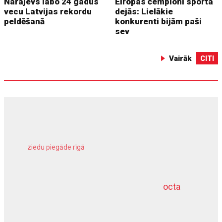
Narajevs labo 24 gadus
Eiropas čempioni sporta
vecu Latvijas rekordu
dejās: Lielākie
peldēšanā
konkurenti bijām paši
sev
Vairāk
CITI
ziedu piegāde rīgā
meliorācijas darbi
octa
dziļurbums
kravu apdrošināšana