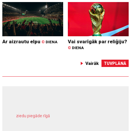
Ar aizrautu elpu
Vai svarīgāk par reliģiju?
©
DIENA
©
DIENA
Vairāk
TUVPLĀNĀ
ziedu piegāde rīgā
meliorācijas darbi