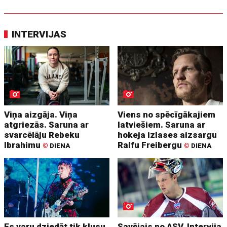
INTERVIJAS
Viņa aizgāja. Viņa
Viens no spēcīgākajiem
atgriezās. Saruna ar
latviešiem. Saruna ar
svarcēlāju Rebeku
hokeja izlases aizsargu
Ibrahimu
Ralfu Freibergu
©
DIENA
©
DIENA
Es varu dziedāt tik klusu,
Savējais no ASV. Intervija