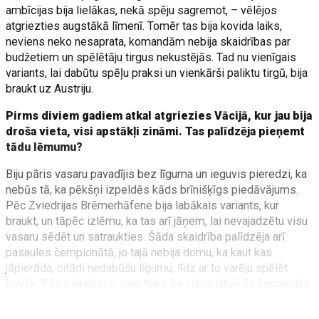
ambīcijas bija lielākas, nekā spēju sagremot, – vēlējos
atgriezties augstākā līmenī. Tomēr tas bija kovida laiks,
neviens neko nesaprata, komandām nebija skaidrības par
budžetiem un spēlētāju tirgus nekustējās. Tad nu vienīgais
variants, lai dabūtu spēļu praksi un vienkārši paliktu tirgū, bija
braukt uz Austriju.
Pirms diviem gadiem atkal atgriezies Vācijā, kur jau bija
droša vieta, visi apstākļi zināmi. Tas palīdzēja pieņemt
tādu lēmumu?
Biju pāris vasaru pavadījis bez līguma un ieguvis pieredzi, ka
nebūs tā, ka pēkšņi izpeldēs kāds brīnišķīgs piedāvājums.
Pēc Zviedrijas Brēmerhāfene bija labākais variants, kur
braukt, un tāpēc izlēmu, ka tas arī jāņem, lai nevajadzētu visu
vasaru sēdēt un satraukties. Šāda skaidrība palīdzēja arī
pasaules čempionātā, jo tajā nebija domu, ka kaut kas
jāpierāda, citādi nedabūšu līgumu, līdz ar to varēju spēlēt
brīvāk. Pēc pieredzes, varu teikt, ka visas labākās komandas
līgumus ar saviem spēlētājiem saslēdz ļoti agri. Lai
parādītos kāds variants, jācer uz veiksmi loterijā – jāgaida uz