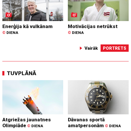
Enerģija kā vulkānam
Motivācijas netrūkst
©
DIENA
©
DIENA
Vairāk
PORTRETS
TUVPLĀNĀ
Atgriežas jaunatnes
Dāvanas sportā
Olimpiāde
amatpersonām
©
DIENA
©
DIENA