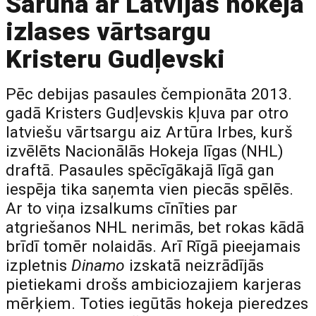
Saruna ar Latvijas hokeja
izlases vārtsargu
Kristeru Gudļevski
Pēc debijas pasaules čempionāta 2013.
gadā Kristers Gudļevskis kļuva par otro
latviešu vārtsargu aiz Artūra Irbes, kurš
izvēlēts Nacionālās Hokeja līgas (NHL)
draftā. Pasaules spēcīgākajā līgā gan
iespēja tika saņemta vien piecās spēlēs.
Ar to viņa izsalkums cīnīties par
atgriešanos NHL nerimās, bet rokas kādā
brīdī tomēr nolaidās. Arī Rīgā pieejamais
izpletnis
Dinamo
izskatā neizrādījās
pietiekami drošs ambiciozajiem karjeras
mērķiem. Toties iegūtās hokeja pieredzes