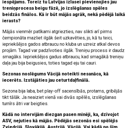
iespējams. Toreiz tu Latvijas izlasei pievienojies jau
treniņprocesa beigu fāzē, jo izslēgšanas spēles
beidzās finālos. Kā ir būt mājās agrāk, nekā pēdējā laikā
ierasts?
Mājās vienmēr patīkami atgriezties, nav slikti arī pirms
čempionāta mazliet ilgāk šeit uzkavēties, jo, kā tu teici,
iepriekšējos gados atbraucu no kluba un uzreiz atkal devos
projām. Tagad var padzīvoties ilgāk. Treniņu process ir daudz
smagāks. Iepriekšējos gadus atbraucu, kad smagākā treniņu
daļa jau bija beigusies, toties tagad eju tai cauri.
Sezonas noslēgums Vācijā noteikti nesanāca, kā
iecerēts. Izstājāties jau ceturtdaļfinālā.
Sezona bija laba, bet play-off sacensībās, protams, gribējās
tikt tālāk. Ja neaiziet vienā vai divās spēlēs, izslēgšanas
turnīrs ātri var beigties.
Kādā no intervijām diezgan pasen minēji, ka, dzīvojot
ASV, nejuties kā mājās. Pēdējās sezonās esi spēlējis
Zviedrijā, Slovākijā, Austrijā, Vācijā. Vai kādā no šīm