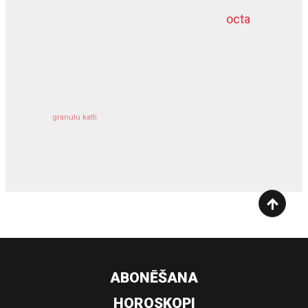
octa
dziļurbums
kravu apdrošināšana
granulu katli
siltumsūknis
ABONĒŠANA
HOROSKOPI