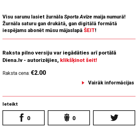
kādu traumu vai ko citu pēkšņu.
Visu sarunu lasiet žurnāla
Sporta Avīze
maija numurā!
Žurnāla saturu gan drukātā, gan digitālā formātā
iespējams abonēt mūsu mājaslapā
ŠEIT
!
Raksta pilno versiju var iegādāties arī portālā
Diena.lv - autorizējies,
klikšķinot šeit!
€2.00
Raksta cena:
Vairāk informācijas
Ieteikt
0
0