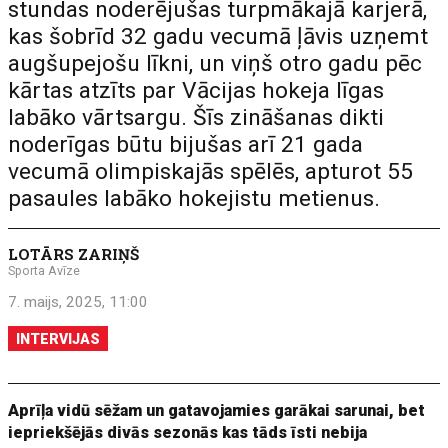
stundas noderējušas turpmākajā karjerā,
kas šobrīd 32 gadu vecumā ļāvis uzņemt
augšupejošu līkni, un viņš otro gadu pēc
kārtas atzīts par Vācijas hokeja līgas
labāko vārtsargu. Šīs zināšanas dikti
noderīgas būtu bijušas arī 21 gada
vecumā olimpiskajās spēlēs, apturot 55
pasaules labāko hokejistu metienus.
LOTĀRS ZARIŅŠ
Sporta Avīze
7. maijs, 2025, 11:00
INTERVIJAS
Aprīļa vidū sēžam un gatavojamies garākai sarunai, bet
iepriekšējās divās sezonās kas tāds īsti nebija