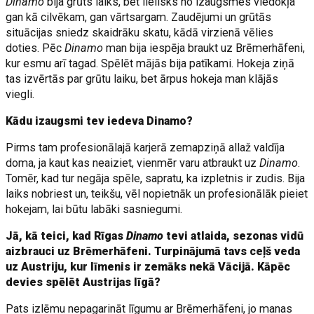
Dinamo
bija grūts laiks, bet lielisks no izaugsmes viedokļa
gan kā cilvēkam, gan vārtsargam. Zaudējumi un grūtās
situācijas sniedz skaidrāku skatu, kādā virzienā vēlies
doties. Pēc
Dinamo
man bija iespēja braukt uz Brēmerhāfeni,
kur esmu arī tagad. Spēlēt mājās bija patīkami. Hokeja ziņā
tas izvērtās par grūtu laiku, bet ārpus hokeja man klājās
viegli.
Kādu izaugsmi tev iedeva Dinamo?
Pirms tam profesionālajā karjerā zemapziņā allaž valdīja
doma, ja kaut kas neaiziet, vienmēr varu atbraukt uz
Dinamo
.
Tomēr, kad tur negāja spēle, sapratu, ka izpletnis ir zudis. Bija
laiks nobriest un, teikšu, vēl nopietnāk un profesionālāk pieiet
hokejam, lai būtu labāki sasniegumi.
Jā, kā teici, kad Rīgas
Dinamo
tevi atlaida, sezonas vidū
aizbrauci uz Brēmerhāfeni. Turpinājumā tavs ceļš veda
uz Austriju, kur līmenis ir zemāks nekā Vācijā. Kāpēc
devies spēlēt Austrijas līgā?
Pats izlēmu nepagarināt līgumu ar Brēmerhāfeni, jo manas