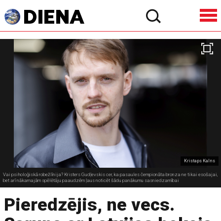
Kristaps Kalns
Vai psiholoģiskā robežlīnija? Kristers Gudļevskis cer, ka pasaules čempionāta bronza ne tikai esošajai,
bet arī nākamajām spēlētāju paaudzēm ļaus noticēt šādu panākumu sasniedzamībai
Pieredzējis, ne vecs.