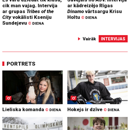
cik man vajag. Intervija
ar kādreizējo Rīgas
ar grupas
Tribes of the
Dinamo
vārtsargu Krisu
City
vokālisti Kseniju
Holtu
©
DIENA
Sundejevu
©
DIENA
Vairāk
INTERVIJAS
PORTRETS
Lieliska komanda
Hokejs ir dzīve
©
DIENA
©
DIENA