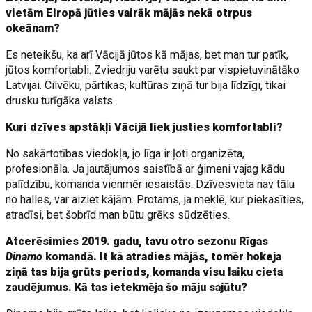
vietām Eiropā jūties vairāk mājās nekā otrpus
okeānam?
Es neteikšu, ka arī Vācijā jūtos kā mājas, bet man tur patīk,
jūtos komfortabli. Zviedriju varētu saukt par vispietuvinātāko
Latvijai. Cilvēku, pārtikas, kultūras ziņā tur bija līdzīgi, tikai
drusku turīgāka valsts.
Kuri dzīves apstākļi Vācijā liek justies komfortabli?
No sakārtotības viedokļa, jo līga ir ļoti organizēta,
profesionāla. Ja jautājumos saistībā ar ģimeni vajag kādu
palīdzību, komanda vienmēr iesaistās. Dzīvesvieta nav tālu
no halles, var aiziet kājām. Protams, ja meklē, kur piekasīties,
atradīsi, bet šobrīd man būtu grēks sūdzēties.
Atcerēsimies 2019. gadu, tavu otro sezonu Rīgas
Dinamo
komandā. It kā atradies mājās, tomēr hokeja
ziņā tas bija grūts periods, komanda visu laiku cieta
zaudējumus. Kā tas ietekmēja šo māju sajūtu?