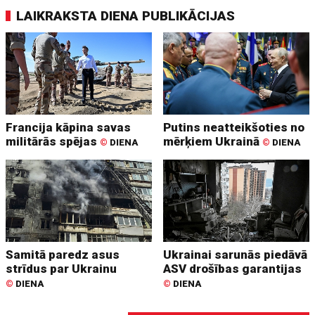
LAIKRAKSTA DIENA PUBLIKĀCIJAS
Francija kāpina savas
Putins neatteikšoties no
militārās spējas
mērķiem Ukrainā
©
DIENA
©
DIENA
Samitā paredz asus
Ukrainai sarunās piedāvā
strīdus par Ukrainu
ASV drošības garantijas
©
DIENA
©
DIENA