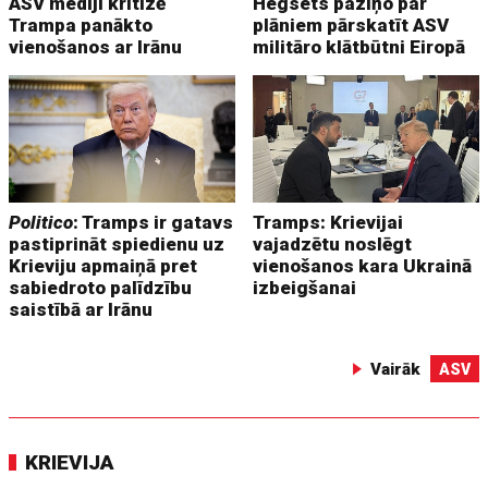
ASV mediji kritizē
Hegsets paziņo par
Trampa panākto
plāniem pārskatīt ASV
vienošanos ar Irānu
militāro klātbūtni Eiropā
Politico
: Tramps ir gatavs
Tramps: Krievijai
pastiprināt spiedienu uz
vajadzētu noslēgt
Krieviju apmaiņā pret
vienošanos kara Ukrainā
sabiedroto palīdzību
izbeigšanai
saistībā ar Irānu
Vairāk
ASV
KRIEVIJA