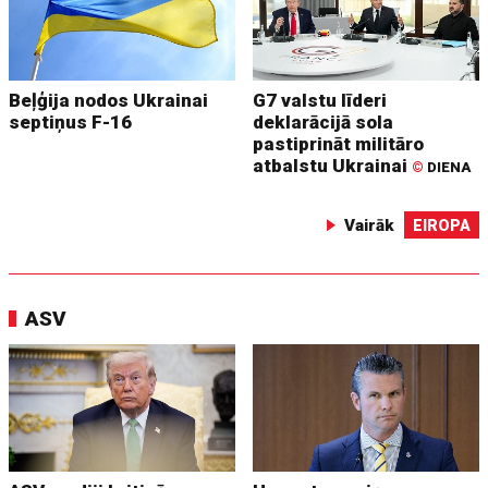
Beļģija nodos Ukrainai
G7 valstu līderi
septiņus F-16
deklarācijā sola
pastiprināt militāro
atbalstu Ukrainai
©
DIENA
Vairāk
EIROPA
ASV