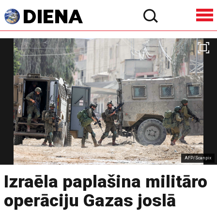
AFP/Scanpix
Izraēla paplašina militāro
operāciju Gazas joslā