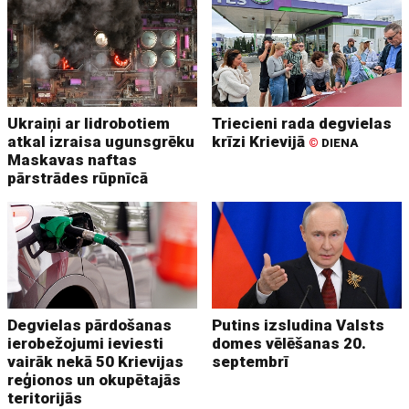
Ukraiņi ar lidrobotiem
Triecieni rada degvielas
atkal izraisa ugunsgrēku
krīzi Krievijā
©
DIENA
Maskavas naftas
pārstrādes rūpnīcā
Degvielas pārdošanas
Putins izsludina Valsts
ierobežojumi ieviesti
domes vēlēšanas 20.
vairāk nekā 50 Krievijas
septembrī
reģionos un okupētajās
teritorijās