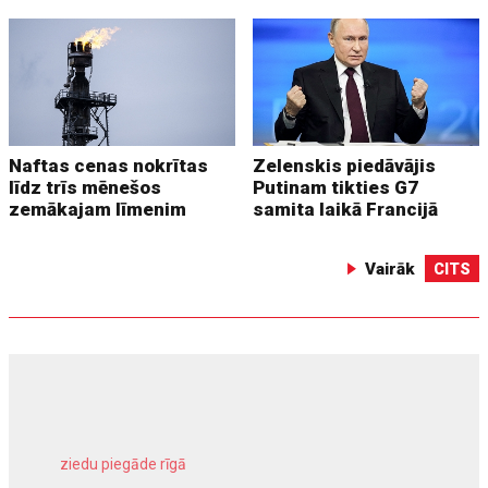
Naftas cenas nokrītas
Zelenskis piedāvājis
līdz trīs mēnešos
Putinam tikties G7
zemākajam līmenim
samita laikā Francijā
Vairāk
CITS
ziedu piegāde rīgā
meliorācijas darbi