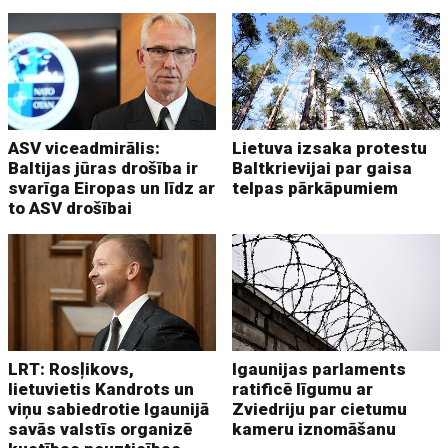
ASV viceadmirālis:
Lietuva izsaka protestu
Baltijas jūras drošība ir
Baltkrievijai par gaisa
svarīga Eiropas un līdz ar
telpas pārkāpumiem
to ASV drošībai
LRT: Rosļikovs,
Igaunijas parlaments
lietuvietis Kandrots un
ratificē līgumu ar
viņu sabiedrotie Igaunijā
Zviedriju par cietumu
savās valstīs organizē
kameru iznomāšanu