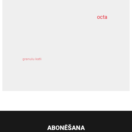
octa
dziļurbums
kravu apdrošināšana
granulu katli
siltumsūknis
ABONĒŠANA