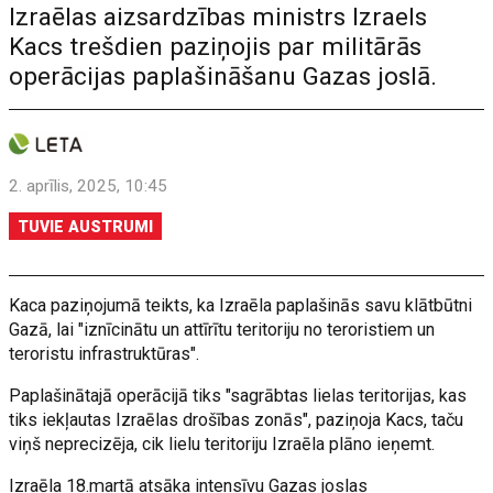
Izraēlas aizsardzības ministrs Izraels
Kacs trešdien paziņojis par militārās
operācijas paplašināšanu Gazas joslā.
2. aprīlis, 2025, 10:45
TUVIE AUSTRUMI
Kaca paziņojumā teikts, ka Izraēla paplašinās savu klātbūtni
Gazā, lai "iznīcinātu un attīrītu teritoriju no teroristiem un
teroristu infrastruktūras".
Paplašinātajā operācijā tiks "sagrābtas lielas teritorijas, kas
tiks iekļautas Izraēlas drošības zonās", paziņoja Kacs, taču
viņš neprecizēja, cik lielu teritoriju Izraēla plāno ieņemt.
Izraēla 18.martā atsāka intensīvu Gazas joslas