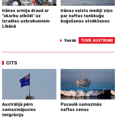
Irānas armija draud ar
Irānas valsts mediji ziņo
"skarbu atbildi" uz
par naftas tankkuģu
Izraēlas uzbrukumiem
kuģošanas atsākšanos
Libānā
Vairāk
TUVIE AUSTRUMI
CITS
Austrālijā pērn
Pasaulē samazinās
samazinājusies
naftas cenas
imigrācija