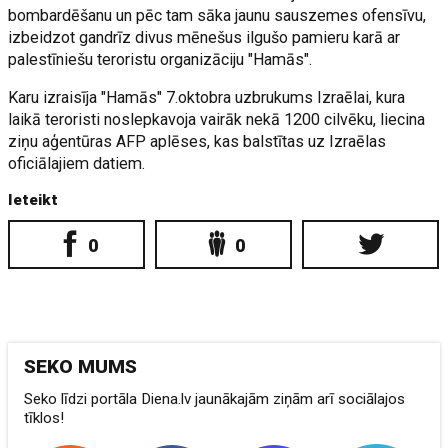
bombardēšanu un pēc tam sāka jaunu sauszemes ofensīvu,
izbeidzot gandrīz divus mēnešus ilgušo pamieru karā ar
palestīniešu teroristu organizāciju "Hamās".
Karu izraisīja "Hamās" 7.oktobra uzbrukums Izraēlai, kura
laikā teroristi noslepkavoja vairāk nekā 1200 cilvēku, liecina
ziņu aģentūras AFP aplēses, kas balstītas uz Izraēlas
oficiālajiem datiem.
Ieteikt
0
0
SEKO MUMS
Seko līdzi portāla Diena.lv jaunākajām ziņām arī sociālajos
tīklos!