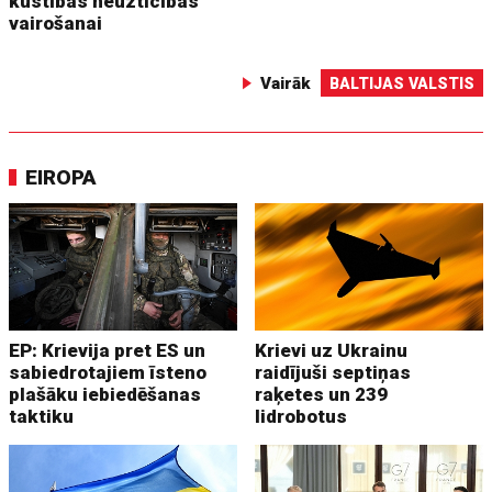
kustības neuzticības
vairošanai
Vairāk
BALTIJAS VALSTIS
EIROPA
EP: Krievija pret ES un
Krievi uz Ukrainu
sabiedrotajiem īsteno
raidījuši septiņas
plašāku iebiedēšanas
raķetes un 239
taktiku
lidrobotus