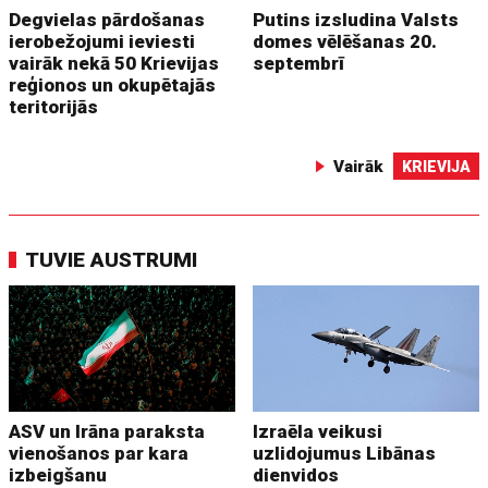
Degvielas pārdošanas
Putins izsludina Valsts
ierobežojumi ieviesti
domes vēlēšanas 20.
vairāk nekā 50 Krievijas
septembrī
reģionos un okupētajās
teritorijās
Vairāk
KRIEVIJA
TUVIE AUSTRUMI
ASV un Irāna paraksta
Izraēla veikusi
vienošanos par kara
uzlidojumus Libānas
izbeigšanu
dienvidos