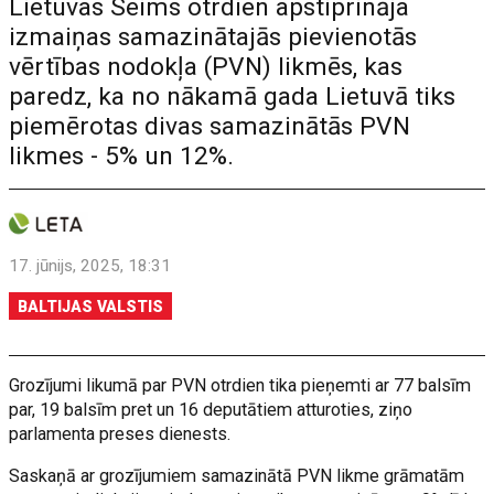
Lietuvas Seims otrdien apstiprināja
izmaiņas samazinātajās pievienotās
vērtības nodokļa (PVN) likmēs, kas
paredz, ka no nākamā gada Lietuvā tiks
piemērotas divas samazinātās PVN
likmes - 5% un 12%.
17. jūnijs, 2025, 18:31
BALTIJAS VALSTIS
Grozījumi likumā par PVN otrdien tika pieņemti ar 77 balsīm
par, 19 balsīm pret un 16 deputātiem atturoties, ziņo
parlamenta preses dienests.
Saskaņā ar grozījumiem samazinātā PVN likme grāmatām