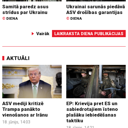
Samitā paredz asus
Ukrainai sarunās piedāvā
strīdus par Ukrainu
ASV drošības garantijas
©
DIENA
©
DIENA
Vairāk
LAIKRAKSTA DIENA PUBLIKĀCIJAS
AKTUĀLI
ASV mediji kritizē
EP: Krievija pret ES un
Trampa panākto
sabiedrotajiem īsteno
vienošanos ar Irānu
plašāku iebiedēšanas
taktiku
18. jūnijs, 14:03
18. jūnijs, 14:21