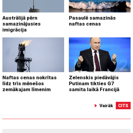
Austrālijā pērn
Pasaulē samazinās
samazinājusies
naftas cenas
imigrācija
Naftas cenas nokrītas
Zelenskis piedāvājis
līdz trīs mēnešos
Putinam tikties G7
zemākajam līmenim
samita laikā Francijā
Vairāk
CITS