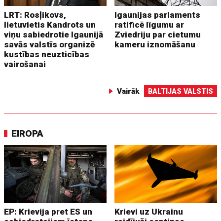
LRT: Rosļikovs,
Igaunijas parlaments
lietuvietis Kandrots un
ratificē līgumu ar
viņu sabiedrotie Igaunijā
Zviedriju par cietumu
savās valstīs organizē
kameru iznomāšanu
kustības neuzticības
vairošanai
Vairāk
BALTIJAS VALSTIS
EIROPA
EP: Krievija pret ES un
Krievi uz Ukrainu