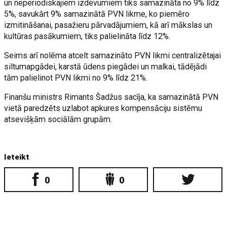
un neperiodiskajiem izdevumiem tiks samazināta no 9% līdz
5%, savukārt 9% samazinātā PVN likme, ko piemēro
izmitināšanai, pasažieru pārvadājumiem, kā arī mākslas un
kultūras pasākumiem, tiks palielināta līdz 12%.
Seims arī nolēma atcelt samazināto PVN likmi centralizētajai
siltumapgādei, karstā ūdens piegādei un malkai, tādējādi
tām palielinot PVN likmi no 9% līdz 21%.
Finanšu ministrs Rimants Šadžus sacīja, ka samazinātā PVN
vietā paredzēts uzlabot apkures kompensāciju sistēmu
atsevišķām sociālām grupām.
Ieteikt
0
0