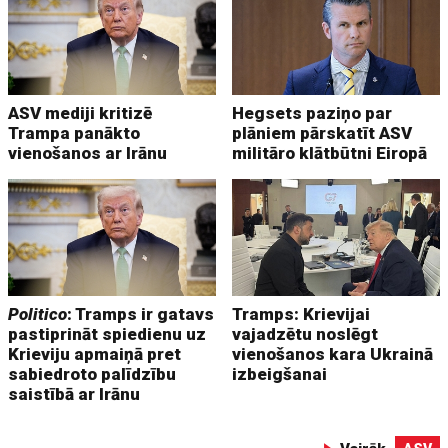
ASV mediji kritizē
Hegsets paziņo par
Trampa panākto
plāniem pārskatīt ASV
vienošanos ar Irānu
militāro klātbūtni Eiropā
Politico
: Tramps ir gatavs
Tramps: Krievijai
pastiprināt spiedienu uz
vajadzētu noslēgt
Krieviju apmaiņā pret
vienošanos kara Ukrainā
sabiedroto palīdzību
izbeigšanai
saistībā ar Irānu