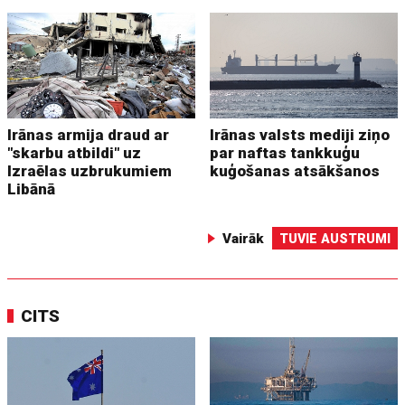
Irānas armija draud ar
Irānas valsts mediji ziņo
"skarbu atbildi" uz
par naftas tankkuģu
Izraēlas uzbrukumiem
kuģošanas atsākšanos
Libānā
Vairāk
TUVIE AUSTRUMI
CITS