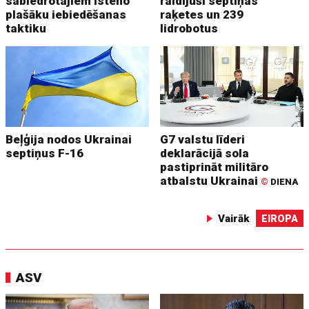
sabiedrotajiem īsteno
raidījuši septiņas
plašāku iebiedēšanas
raķetes un 239
taktiku
lidrobotus
Beļģija nodos Ukrainai
G7 valstu līderi
septiņus F-16
deklarācijā sola
pastiprināt militāro
atbalstu Ukrainai
©
DIENA
Vairāk
EIROPA
ASV