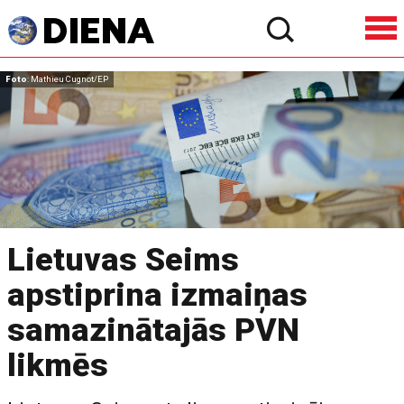
Foto
: Mathieu Cugnot/EP
Lietuvas Seims
apstiprina izmaiņas
samazinātajās PVN
likmēs