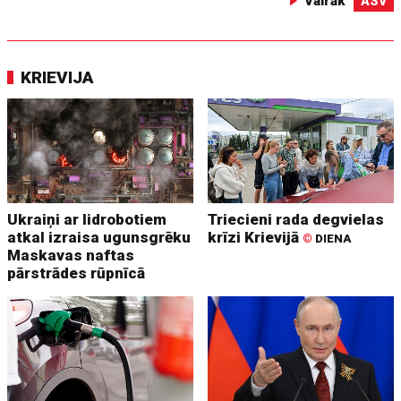
Vairāk
ASV
KRIEVIJA
Ukraiņi ar lidrobotiem
Triecieni rada degvielas
atkal izraisa ugunsgrēku
krīzi Krievijā
©
DIENA
Maskavas naftas
pārstrādes rūpnīcā