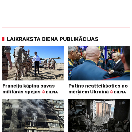
LAIKRAKSTA DIENA PUBLIKĀCIJAS
Francija kāpina savas
Putins neatteikšoties no
militārās spējas
mērķiem Ukrainā
©
DIENA
©
DIENA