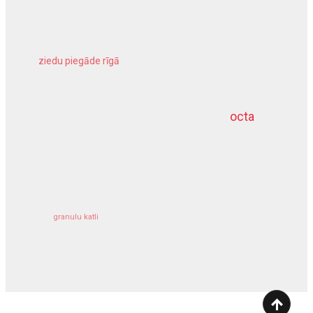
ziedu piegāde rīgā
meliorācijas darbi
octa
dziļurbums
kravu apdrošināšana
granulu katli
siltumsūknis