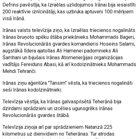
Defrins pavēstīja, ka Izraēlas uzlidojumos Irānai bija iesaistīti
200 reaktīvie iznīcinātāji, kas uzbruka aptuveni 100 mērķiem
visā Irānā.
Irānas valsts televīzija ziņo, ka Izraēlas triecienos nogalināts
Irānas bruņoto spēku štāba priekšnieks Mohammads Bageri,
Irānas Revolucionārās gvardes komandieris Hoseins Salami,
augstākā līdera ajatollas Ali Hamenei padomnieks Ali
Šamhani un bijušais Irānas Atomenerģijas organizācijas
vadītājs Fereiduns Abasi, kā arī kodolzinātnieks Mohammads
Mehdi Tehranči.
Irānas ziņu aģentūra "Tansim" vēsta, ka triecienos nogalināti
seši Irānas kodolzinātnieki.
Televīzija vēstīja, ka Irānas galvaspilsētā Teherānā bija
dzirdami sprādzieni un izcēlies ugunsgrēks Irānas
Revolucionārās gvardes štābā.
Televīzija ziņoja arī par sprādzieniem Natanzā 225
kilometrus uz dienvidiem no Teherānas. Tur atrodas