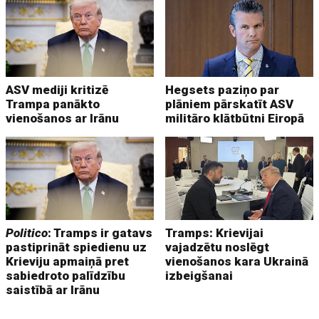
ASV mediji kritizē
Hegsets paziņo par
Trampa panākto
plāniem pārskatīt ASV
vienošanos ar Irānu
militāro klātbūtni Eiropā
Politico
: Tramps ir gatavs
Tramps: Krievijai
pastiprināt spiedienu uz
vajadzētu noslēgt
Krieviju apmaiņā pret
vienošanos kara Ukrainā
sabiedroto palīdzību
izbeigšanai
saistībā ar Irānu