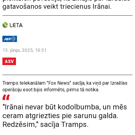
gatavošanos veikt triecienus Irānai.
13. jūnijs, 2025, 10:31
ASV
Tramps telekanālam "Fox News" sacīja, ka viņš par Izraēlas
operāciju esot bijis informēts, pirms tā notika.
"Irānai nevar būt kodolbumba, un mēs
ceram atgriezties pie sarunu galda.
Redzēsim," sacīja Tramps.