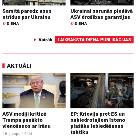
Samitā paredz asus
Ukrainai sarunās piedāvā
strīdus par Ukrainu
ASV drošības garantijas
©
DIENA
©
DIENA
Vairāk
LAIKRAKSTA DIENA PUBLIKĀCIJAS
AKTUĀLI
ASV mediji kritizē
EP: Krievija pret ES un
Trampa panākto
sabiedrotajiem īsteno
vienošanos ar Irānu
plašāku iebiedēšanas
taktiku
18. jūnijs, 14:03