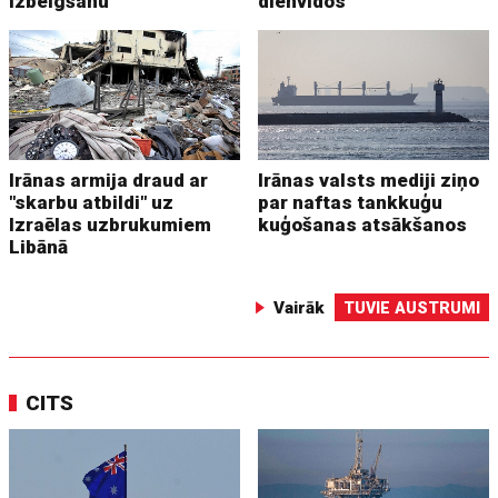
izbeigšanu
dienvidos
Irānas armija draud ar
Irānas valsts mediji ziņo
"skarbu atbildi" uz
par naftas tankkuģu
Izraēlas uzbrukumiem
kuģošanas atsākšanos
Libānā
Vairāk
TUVIE AUSTRUMI
CITS