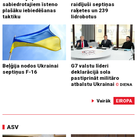
sabiedrotajiem īsteno
raidījuši septiņas
plašāku iebiedēšanas
raķetes un 239
taktiku
lidrobotus
Beļģija nodos Ukrainai
G7 valstu līderi
septiņus F-16
deklarācijā sola
pastiprināt militāro
atbalstu Ukrainai
©
DIENA
Vairāk
EIROPA
ASV