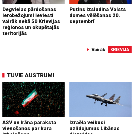
Degvielas pārdošanas
Putins izsludina Valsts
ierobežojumi ieviesti
domes vēlēšanas 20.
vairāk nekā 50 Krievijas
septembrī
reģionos un okupētajās
teritorijās
Vairāk
KRIEVIJA
TUVIE AUSTRUMI
ASV un Irāna paraksta
Izraēla veikusi
vienošanos par kara
uzlidojumus Libānas