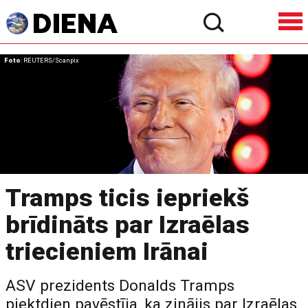
Foto
: REUTERS/Scanpix
Tramps ticis iepriekš
brīdināts par Izraēlas
triecieniem Irānai
ASV prezidents Donalds Tramps
piektdien pavēstīja, ka zinājis par Izraēlas