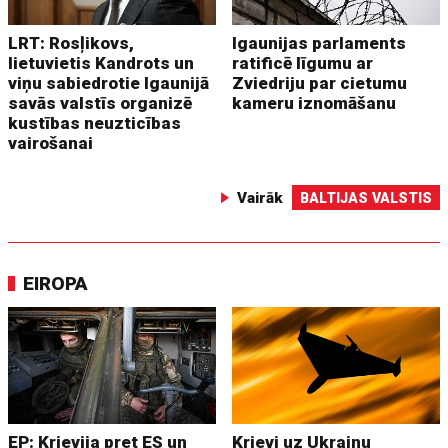
LRT: Rosļikovs,
Igaunijas parlaments
lietuvietis Kandrots un
ratificē līgumu ar
viņu sabiedrotie Igaunijā
Zviedriju par cietumu
savās valstīs organizē
kameru iznomāšanu
kustības neuzticības
vairošanai
Vairāk
BALTIJAS VALSTIS
EIROPA
EP: Krievija pret ES un
Krievi uz Ukrainu