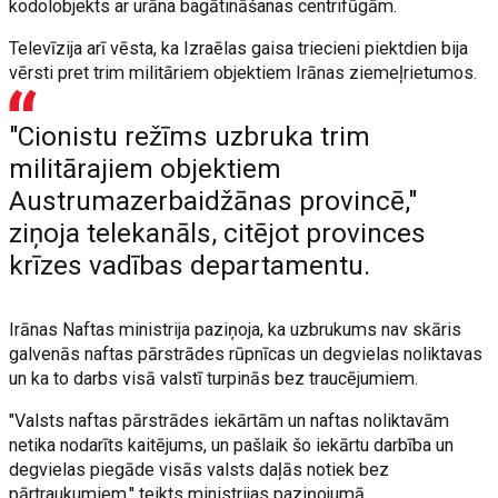
kodolobjekts ar urāna bagātināšanas centrifūgām.
Televīzija arī vēsta, ka Izraēlas gaisa triecieni piektdien bija
vērsti pret trim militāriem objektiem Irānas ziemeļrietumos.
"Cionistu režīms uzbruka trim
militārajiem objektiem
Austrumazerbaidžānas provincē,"
ziņoja telekanāls, citējot provinces
krīzes vadības departamentu.
Irānas Naftas ministrija paziņoja, ka uzbrukums nav skāris
galvenās naftas pārstrādes rūpnīcas un degvielas noliktavas
un ka to darbs visā valstī turpinās bez traucējumiem.
"Valsts naftas pārstrādes iekārtām un naftas noliktavām
netika nodarīts kaitējums, un pašlaik šo iekārtu darbība un
degvielas piegāde visās valsts daļās notiek bez
pārtraukumiem," teikts ministrijas paziņojumā.