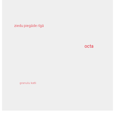
ziedu piegāde rīgā
meliorācijas darbi
octa
dziļurbums
kravu apdrošināšana
granulu katli
siltumsūknis