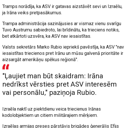
Tramps norādīja, ka ASV ir gatavas aizstāvēt sevi un Izraēlu,
ja Irāna veiks pretpasākumus.
Trampa administrācija sazinājusies ar vismaz vienu svarīgu
Tuvo Austrumu sabiedroto, lai brīdinātu, ka trieciens notiks,
bet atkārtoti uzsvēra, ka ASV nav iesaistītas.
Valsts sekretārs Marko Rubio iepriekš pavēstīja, ka ASV "nav
iesaistītas triecienos pret Irānu un mūsu galvenā prioritāte ir
aizsargāt amerikāņu spēkus reģionā".
"Ļaujiet man būt skaidram: Irāna
nedrīkst vērsties pret ASV interesēm
vai personālu," paziņoja Rubio.
Izraēla naktī uz piektdienu veica triecienus Irānas
kodolobjektiem un citiem militārajiem mērķiem.
Izraēlas armijas preses pārstāvis brigādes ģenerālis Efijs