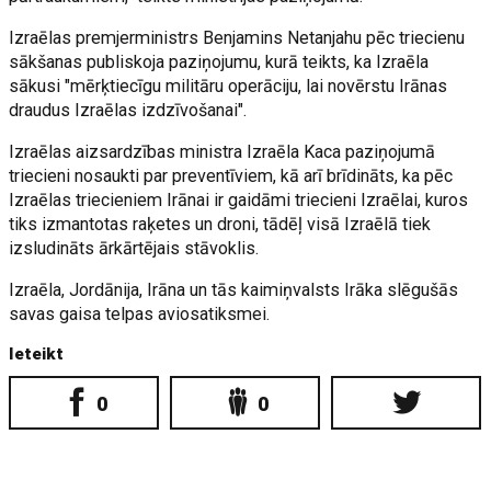
Izraēlas premjerministrs Benjamins Netanjahu pēc triecienu
sākšanas publiskoja paziņojumu, kurā teikts, ka Izraēla
sākusi "mērķtiecīgu militāru operāciju, lai novērstu Irānas
draudus Izraēlas izdzīvošanai".
Izraēlas aizsardzības ministra Izraēla Kaca paziņojumā
triecieni nosaukti par preventīviem, kā arī brīdināts, ka pēc
Izraēlas triecieniem Irānai ir gaidāmi triecieni Izraēlai, kuros
tiks izmantotas raķetes un droni, tādēļ visā Izraēlā tiek
izsludināts ārkārtējais stāvoklis.
Izraēla, Jordānija, Irāna un tās kaimiņvalsts Irāka slēgušās
savas gaisa telpas aviosatiksmei.
Ieteikt
0
0