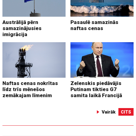
Austrālijā pērn
Pasaulē samazinās
samazinājusies
naftas cenas
imigrācija
Naftas cenas nokrītas
Zelenskis piedāvājis
līdz trīs mēnešos
Putinam tikties G7
zemākajam līmenim
samita laikā Francijā
Vairāk
CITS