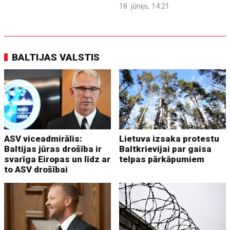
18. jūnijs, 14:21
BALTIJAS VALSTIS
ASV viceadmirālis:
Lietuva izsaka protestu
Baltijas jūras drošība ir
Baltkrievijai par gaisa
svarīga Eiropas un līdz ar
telpas pārkāpumiem
to ASV drošībai