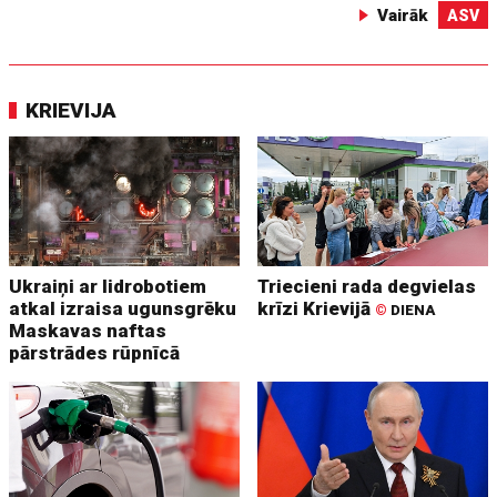
Vairāk
ASV
KRIEVIJA
Ukraiņi ar lidrobotiem
Triecieni rada degvielas
atkal izraisa ugunsgrēku
krīzi Krievijā
©
DIENA
Maskavas naftas
pārstrādes rūpnīcā