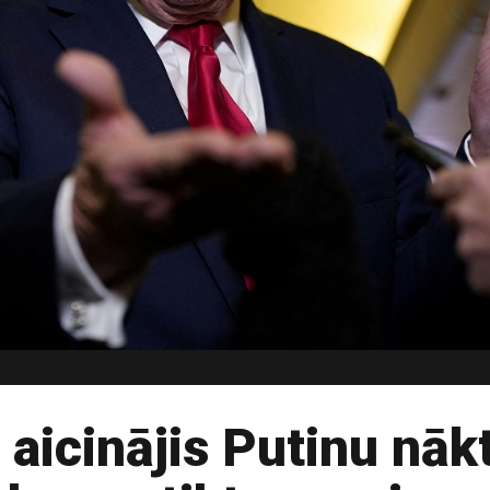
aicinājis Putinu nākt