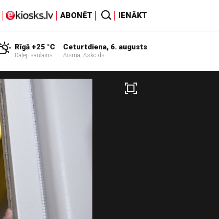
ABONĒT
IENĀKT
Rīgā +25 °C
Ceturtdiena, 6. augusts
Daļēji saulains
Aisma, Askolds