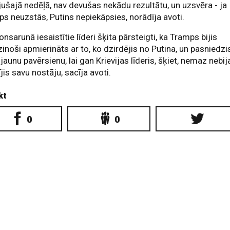
ušajā nedēļā, nav devušas nekādu rezultātu, un uzsvēra - ja
s neuzstās, Putins nepiekāpsies, norādīja avoti.
onsarunā iesaistītie līderi šķita pārsteigti, ka Tramps bijis
zinoši apmierināts ar to, ko dzirdējis no Putina, un pasniedzi
 jaunu pavērsienu, lai gan Krievijas līderis, šķiet, nemaz nebij
jis savu nostāju, sacīja avoti.
kt
0
0