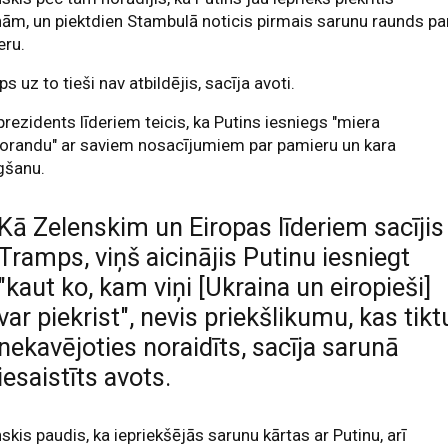
ām, un piektdien Stambulā noticis pirmais sarunu raunds pa
eru.
s uz to tieši nav atbildējis, sacīja avoti.
rezidents līderiem teicis, ka Putins iesniegs "miera
randu" ar saviem nosacījumiem par pamieru un kara
gšanu.
Kā Zelenskim un Eiropas līderiem sacījis
Tramps, viņš aicinājis Putinu iesniegt
"kaut ko, kam viņi [Ukraina un eiropieši]
var piekrist", nevis priekšlikumu, kas tikt
nekavējoties noraidīts, sacīja sarunā
iesaistīts avots.
skis paudis, ka iepriekšējās sarunu kārtas ar Putinu, arī