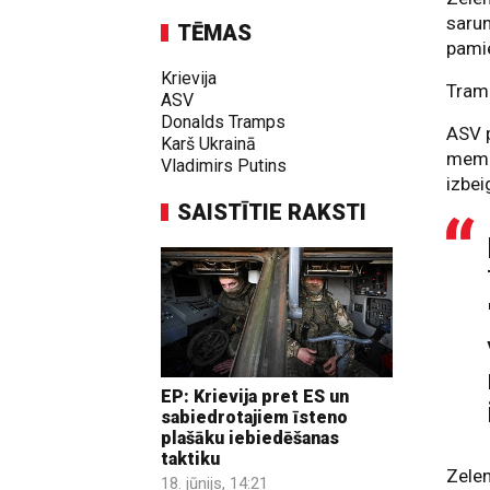
sarun
TĒMAS
pami
Krievija
Tramp
ASV
Donalds Tramps
ASV p
Karš Ukrainā
memo
Vladimirs Putins
izbei
SAISTĪTIE RAKSTI
EP: Krievija pret ES un
sabiedrotajiem īsteno
plašāku iebiedēšanas
taktiku
Zelen
18. jūnijs, 14:21