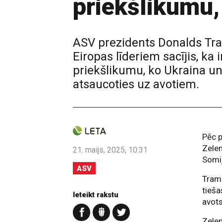
priekšlikumu, 
ASV prezidents Donalds Tra
Eiropas līderiem sacījis, ka 
priekšlikumu, ko Ukraina un 
atsaucoties uz avotiem.
Pēc p
Zelen
21. maijs, 2025, 10:31
Somij
ASV
Tramp
tieša
Ieteikt rakstu
avots
Zelen