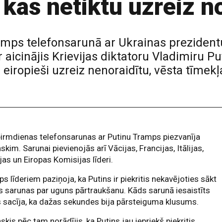
kas netiktu uzreiz no
mps telefonsarunā ar Ukrainas prezident
ir aicinājis Krievijas diktatoru Vladimiru Pu
eiropieši uzreiz nenoraidītu, vēsta tīmekļ
irmdienas telefonsarunas ar Putinu Tramps piezvanīja
skim. Sarunai pievienojās arī Vācijas, Francijas, Itālijas,
as un Eiropas Komisijas līderi.
s līderiem paziņoja, ka Putins ir piekritis nekavējoties sākt
s sarunas par uguns pārtraukšanu. Kāds sarunā iesaistīts
 sacīja, ka dažas sekundes bija pārsteiguma klusums.
skis pēc tam norādījis, ka Putins jau iepriekš piekritis