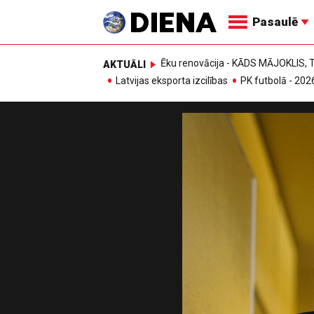
Pasaulē
Ēku renovācija - KĀDS MĀJOKLIS
AKTUĀLI
Latvijas eksporta izcilības
PK futbolā - 202