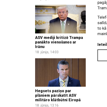
pagāj
Tramp
Telef
salīd
to kā
mainī
ASV mediji kritizē Trampa
panākto vienošanos ar
Ietei
Irānu
18. jūnijs, 14:03
Hegsets paziņo par
plāniem pārskatīt ASV
militāro klātbūtni Eiropā
18. jūnijs, 13:16