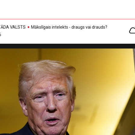
, TĀDA VALSTS
Mākslīgais intelekts - draugs vai drauds?
6