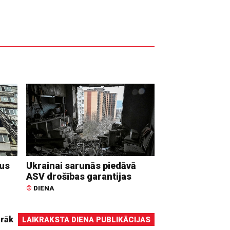
dus
Ukrainai sarunās piedāvā
ASV drošības garantijas
©
DIENA
irāk
LAIKRAKSTA DIENA PUBLIKĀCIJAS