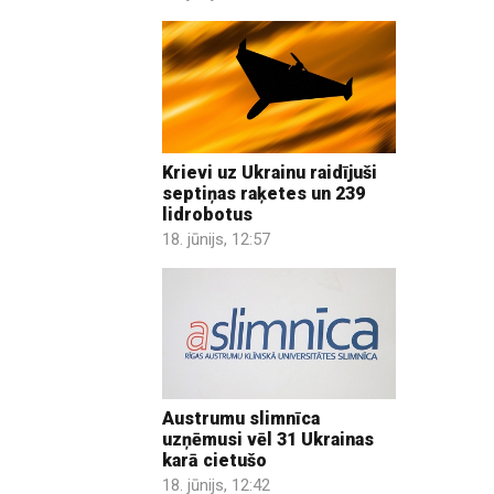
Krievi uz Ukrainu raidījuši
septiņas raķetes un 239
lidrobotus
18. jūnijs, 12:57
Austrumu slimnīca
uzņēmusi vēl 31 Ukrainas
karā cietušo
18. jūnijs, 12:42