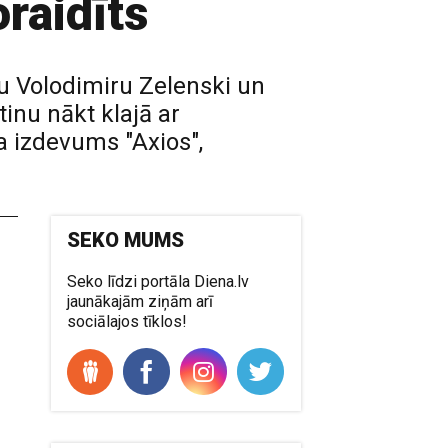
raidīts
u Volodimiru Zelenski un
tinu nākt klajā ar
a izdevums "Axios",
SEKO MUMS
Seko līdzi portāla Diena.lv
jaunākajām ziņām arī
sociālajos tīklos!