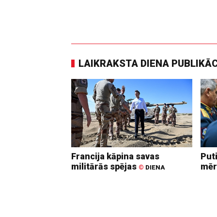
LAIKRAKSTA DIENA PUBLIKĀ
Francija kāpina savas
Put
militārās spējas
mēr
©
DIENA