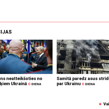
CIJAS
ins neatteikšoties no
Samitā paredz asus strī
ķiem Ukrainā
par Ukrainu
©
DIENA
©
DIENA
Va