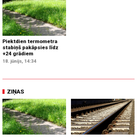
Piektdien termometra
stabiņš pakāpsies līdz
+24 grādiem
18. jūnijs, 14:34
ZIŅAS