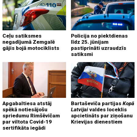
Ceļu satiksmes
Policija no piektdienas
negadījumā Zemgalē
līdz 25. jūnijam
gājis bojā motociklists
pastiprināti uzraudzīs
satiksmi
Apgabaltiesa atstāj
Bartaševiča partijas
Kopā
spēkā notiesājošu
Latvijai
valdes loceklis
spriedumu Rimšēvičam
apcietināts par ziņošanu
par viltota Covid-19
Krievijas dienestiem
sertifikāta iegādi