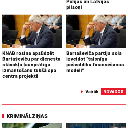
Polijas un Latvijas
pilsoņi
KNAB rosina apsūdzēt
Bartaševiča partija sola
Bartaševiču par dienesta
izveidot "taisnīgu
stāvokļa ļaunprātīgu
pašvaldību finansēšanas
izmantošanu tukšā spa
modeli"
centra projektā
Vairāk
NOVADOS
KRIMINĀLZIŅAS