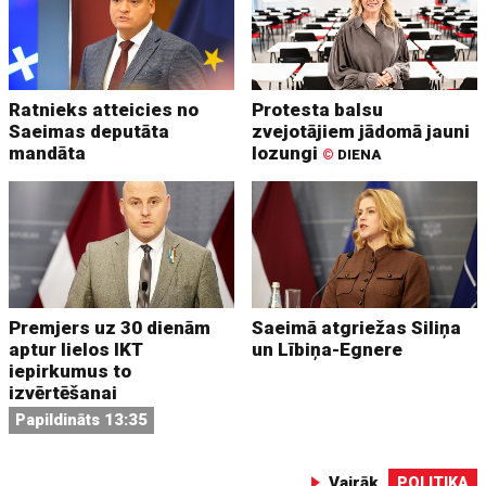
Ratnieks atteicies no
Protesta balsu
Saeimas deputāta
zvejotājiem jādomā jauni
mandāta
lozungi
©
DIENA
Premjers uz 30 dienām
Saeimā atgriežas Siliņa
aptur lielos IKT
un Lībiņa-Egnere
iepirkumus to
izvērtēšanai
Papildināts 13:35
Vairāk
POLITIKA