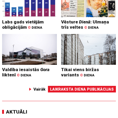
Labs gads vietējām
Vēsture
Dienā
: Ulmaņa
obligācijām
trīs veltes
©
DIENA
©
DIENA
Valdība iesaistās
Gora
Tikai viens biržas
liktenī
variants
©
DIENA
©
DIENA
Vairāk
LAIKRAKSTA DIENA PUBLIKĀCIJAS
AKTUĀLI