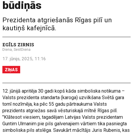
būdiņās
Prezidenta atgriešanās Rīgas pilī un
kautiņš kafejnīcā.
EGĪLS ZIRNIS
Diena, SestDiena
17. jūnijs, 2025, 11:16
ZIŅAS
12. jūnijā apritēja 30 gadi kopš kāda simboliska notikuma –
Valsts prezidenta standarta (karoga) uzvilkšana Svētā gara
tornī nozīmēja, ka pēc 55 gadu pārtraukuma Valsts
prezidents atgriežas savā vēsturiskajā mītnē Rīgas pilī.
"Klātesot viesiem, tagadējam Latvijas Valsts prezidentam
Guntim Ulmanim pie pils galvenajiem vārtiem tika pasniegta
simboliska pils atslēga. Savukārt mācītājs Juris Rubenis, kas