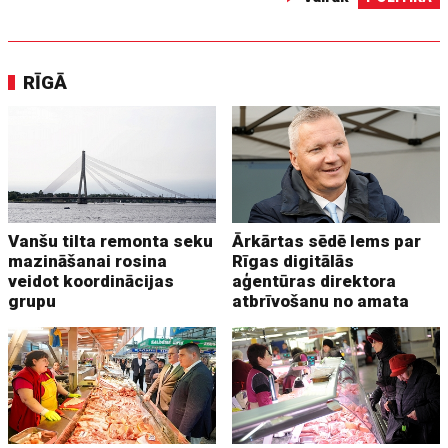
RĪGĀ
Vanšu tilta remonta seku
Ārkārtas sēdē lems par
mazināšanai rosina
Rīgas digitālās
veidot koordinācijas
aģentūras direktora
grupu
atbrīvošanu no amata