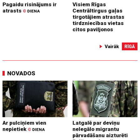
Pagaidu risinājums ir
Visiem Rīgas
atrasts
Centrāltirgus gaļas
©
DIENA
tirgotājiem atrastas
tirdzniecības vietas
citos paviljonos
Vairāk
RĪGĀ
NOVADOS
Ar pulciņiem vien
Latgalē par deviņu
nepietiek
nelegālo migrantu
©
DIENA
pārvadāšanu aizturēti