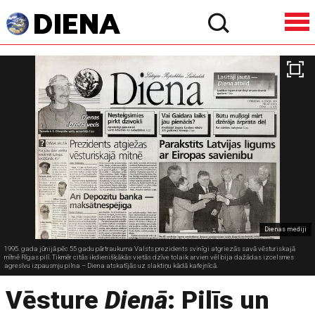
Dienas mediji
1995. gada jūnijā pēc 55 gadu pārtraukuma Valsts prezidents svinīgi atgriezās savā vēsturiskajā
mītnē Rīgas pilī. Tikmēr citās ikdienišķākās vietās dzīve tolaik arvien vēl bija dažādas izcelsmes
agresīvu izpausmju pilna – Diena atskatījās uz slaktiņu kādā kafejnīcā.
Vēsture
Dienā
: Pilīs un