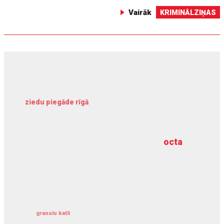
Vairāk
KRIMINĀLZIŅAS
ziedu piegāde rīgā
meliorācijas darbi
octa
dziļurbums
kravu apdrošināšana
granulu katli