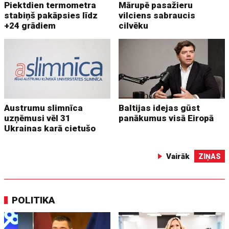
Piektdien termometra
Mārupē pasažieru
stabiņš pakāpsies līdz
vilciens sabraucis
+24 grādiem
cilvēku
Austrumu slimnīca
Baltijas idejas gūst
uzņēmusi vēl 31
panākumus visā Eiropā
Ukrainas karā cietušo
Vairāk
ZIŅAS
POLITIKA