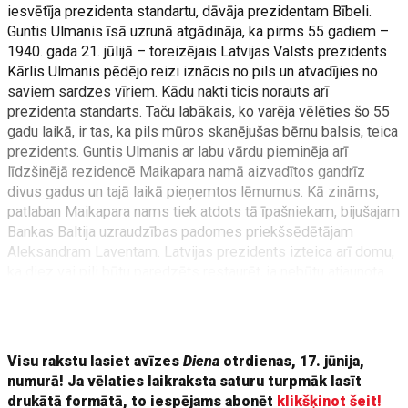
iesvētīja prezidenta standartu, dāvāja prezidentam Bībeli.
Guntis Ulmanis īsā uzrunā atgādināja, ka pirms 55 gadiem –
1940. gada 21. jūlijā – toreizējais Latvijas Valsts prezidents
Kārlis Ulmanis pēdējo reizi iznācis no pils un atvadījies no
saviem sardzes vīriem. Kādu nakti ticis norauts arī
prezidenta standarts. Taču labākais, ko varēja vēlēties šo 55
gadu laikā, ir tas, ka pils mūros skanējušas bērnu balsis, teica
prezidents. Guntis Ulmanis ar labu vārdu pieminēja arī
līdzšinējā rezidencē Maikapara namā aizvadītos gandrīz
divus gadus un tajā laikā pieņemtos lēmumus. Kā zināms,
patlaban Maikapara nams tiek atdots tā īpašniekam, bijušajam
Bankas Baltija uzraudzības padomes priekšsēdētājam
Aleksandram Laventam. Latvijas prezidents izteica arī domu,
ka diez vai pili būtu paredzēts restaurēt, ja nebūtu atjaunota
prezidenta institūcija.
Saeimas priekšsēdētājs Anatolij
Visu rakstu lasiet avīzes
Diena
otrdienas, 17. jūnija,
numurā! Ja vēlaties laikraksta saturu turpmāk lasīt
drukātā formātā, to iespējams abonēt
klikšķinot šeit!