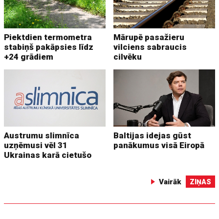
Piektdien termometra
Mārupē pasažieru
stabiņš pakāpsies līdz
vilciens sabraucis
+24 grādiem
cilvēku
Austrumu slimnīca
Baltijas idejas gūst
uzņēmusi vēl 31
panākumus visā Eiropā
Ukrainas karā cietušo
Vairāk
ZIŅAS