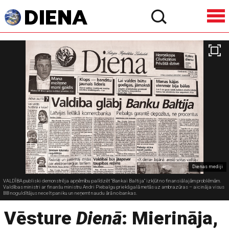
Dienas mediji
VALDĪBA publiski demonstrēja apņēmību palīdzēt "Bankai Baltija" izkļūt no finansiālajām problēmām.
Valdības ministri ar finanšu ministru Andri Piebalgu priekšgalā metās uz ambrazūras – aicināja visus
BB noguldītājus necelt paniku un neņemt naudu ārā no bankas.
Vēsture
Dienā
: Mierināja,