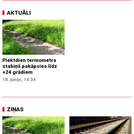
AKTUĀLI
Piektdien termometra
stabiņš pakāpsies līdz
+24 grādiem
18. jūnijs, 14:34
ZIŅAS