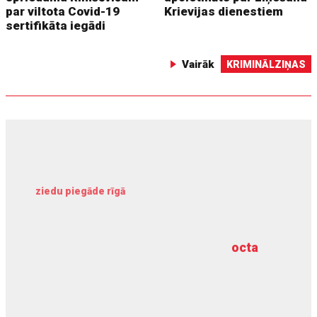
par viltota Covid-19
Krievijas dienestiem
sertifikāta iegādi
Vairāk
KRIMINĀLZIŅAS
ziedu piegāde rīgā
meliorācijas darbi
octa
dziļurbums
kravu apdrošināšana