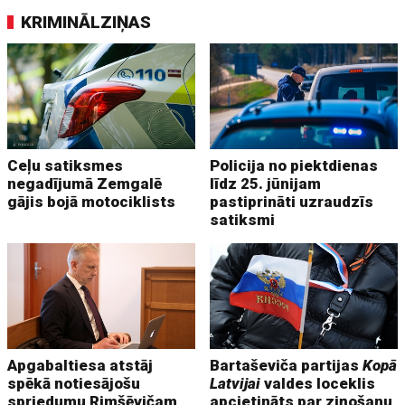
KRIMINĀLZIŅAS
Ceļu satiksmes
Policija no piektdienas
negadījumā Zemgalē
līdz 25. jūnijam
gājis bojā motociklists
pastiprināti uzraudzīs
satiksmi
Apgabaltiesa atstāj
Bartaševiča partijas
Kopā
spēkā notiesājošu
Latvijai
valdes loceklis
spriedumu Rimšēvičam
apcietināts par ziņošanu