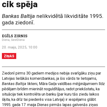
cik spēja
Bankas Baltija
nelikvidētā likviditāte 1995.
gada ziedonī.
EGĪLS ZIRNIS
Diena, SestDiena
20. maijs, 2025, 10:00
ZIŅAS
Ziedonī pirms 30 gadiem medijos nebija svarīgāku ziņu par
Latvijas lielākās komercbankas, ja šis vārds te lietojams,
Bankas Baltija
likteni, Māra Gaiļa valdības mēģinājumiem līdz
pēdējam brīdim mierināt noguldītājus, radot priekšstatu, ka
situācija tiek kontrolēta un banku (par kuru tās ziedu laikos
šķita, ka drīz tai piederēs visa Latvija) ir iespējams glābt.
1995. gada 17. maija
Dienas
pirmās lapas galvenās ziņas