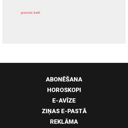
granulu katli
siltumsūknis
ABONĒŠANA
HOROSKOPI
E-AVĪZE
ZIŅAS E-PASTĀ
REKLĀMA