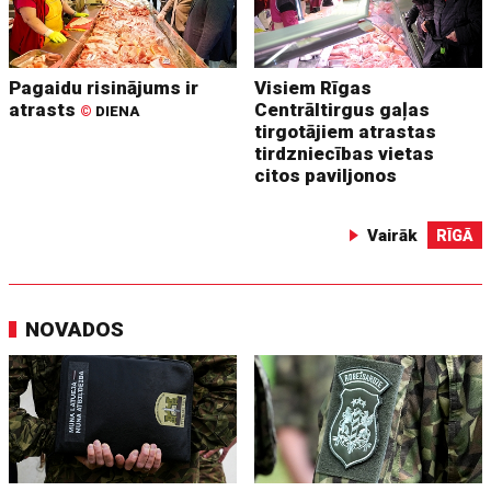
Pagaidu risinājums ir
Visiem Rīgas
atrasts
Centrāltirgus gaļas
©
DIENA
tirgotājiem atrastas
tirdzniecības vietas
citos paviljonos
Vairāk
RĪGĀ
NOVADOS