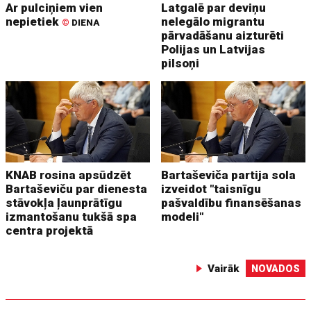
Ar pulciņiem vien
Latgalē par deviņu
nepietiek
nelegālo migrantu
©
DIENA
pārvadāšanu aizturēti
Polijas un Latvijas
pilsoņi
KNAB rosina apsūdzēt
Bartaševiča partija sola
Bartaševiču par dienesta
izveidot "taisnīgu
stāvokļa ļaunprātīgu
pašvaldību finansēšanas
izmantošanu tukšā spa
modeli"
centra projektā
Vairāk
NOVADOS