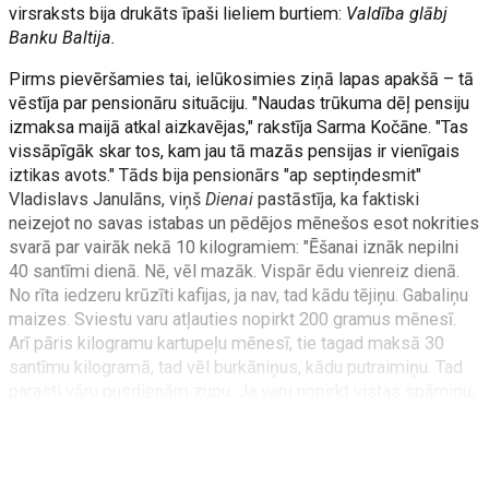
virsraksts bija drukāts īpaši lieliem burtiem:
Valdība glābj
Banku Baltija.
Pirms pievēršamies tai, ielūkosimies ziņā lapas apakšā – tā
vēstīja par pensionāru situāciju. "Naudas trūkuma dēļ pensiju
izmaksa maijā atkal aizkavējas," rakstīja Sarma Kočāne. "Tas
vissāpīgāk skar tos, kam jau tā mazās pensijas ir vienīgais
iztikas avots." Tāds bija pensionārs "ap septiņdesmit"
Vladislavs Janulāns, viņš
Dienai
pastāstīja, ka faktiski
neizejot no savas istabas un pēdējos mēnešos esot nokrities
svarā par vairāk nekā 10 kilogramiem: "Ēšanai iznāk nepilni
40 santīmi dienā. Nē, vēl mazāk. Vispār ēdu vienreiz dienā.
No rīta iedzeru krūzīti kafijas, ja nav, tad kādu tējiņu. Gabaliņu
maizes. Sviestu varu atļauties nopirkt 200 gramus mēnesī.
Arī pāris kilogramu kartupeļu mēnesī, tie tagad maksā 30
santīmu kilogramā, tad vēl burkāniņus, kādu putraimiņu. Tad
parasti vāru pusdienām zupu. Ja varu nopirkt vistas spārniņu,
tad no tā izvāru zupu vismaz trim dienām. Tas arī viss. Vispār
dzīvoju pusbadā. Neatceros, kad pēdējo reizi būtu juties
paēdis." Tātad ne tikai
Bankas Baltija
noguldītājiem gāja grūti.