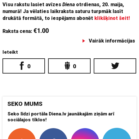
Visu rakstu lasiet avīzes
Diena
otrdienas, 20. maija,
numurā! Ja vēlaties laikraksta saturu turpmāk lasīt
drukātā formātā, to iespējams abonēt
klikšķinot šeit!
€1.00
Raksta cena:
Vairāk informācijas
Ieteikt
0
0
SEKO MUMS
Seko līdzi portāla Diena.lv jaunākajām ziņām arī
sociālajos tīklos!