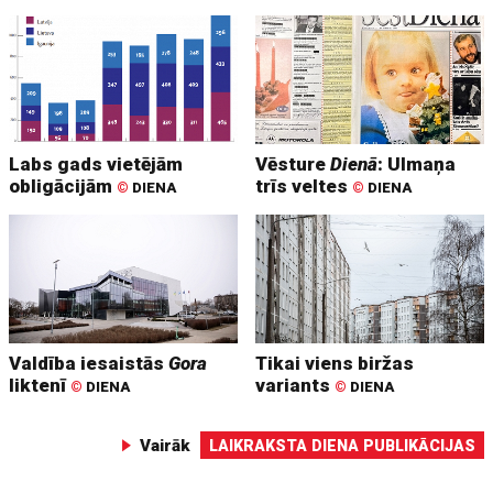
Labs gads vietējām
Vēsture
Dienā
: Ulmaņa
obligācijām
trīs veltes
©
DIENA
©
DIENA
Valdība iesaistās
Gora
Tikai viens biržas
liktenī
variants
©
DIENA
©
DIENA
Vairāk
LAIKRAKSTA DIENA PUBLIKĀCIJAS