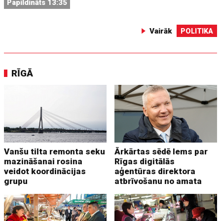
Papildināts 13:35
Vairāk
POLITIKA
RĪGĀ
Vanšu tilta remonta seku
Ārkārtas sēdē lems par
mazināšanai rosina
Rīgas digitālās
veidot koordinācijas
aģentūras direktora
grupu
atbrīvošanu no amata