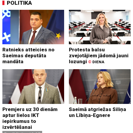
POLITIKA
Ratnieks atteicies no
Protesta balsu
Saeimas deputāta
zvejotājiem jādomā jauni
mandāta
lozungi
©
DIENA
Premjers uz 30 dienām
Saeimā atgriežas Siliņa
aptur lielos IKT
un Lībiņa-Egnere
iepirkumus to
izvērtēšanai