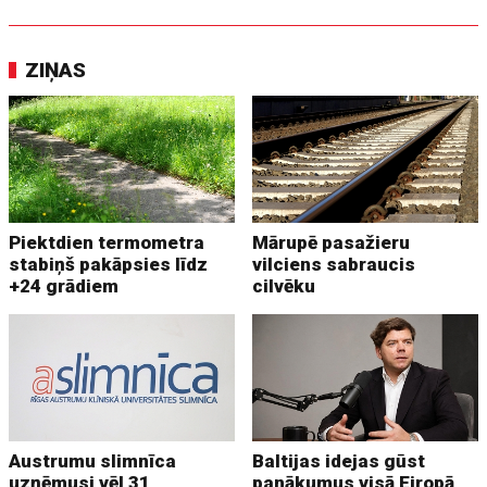
ZIŅAS
Piektdien termometra
Mārupē pasažieru
stabiņš pakāpsies līdz
vilciens sabraucis
+24 grādiem
cilvēku
Austrumu slimnīca
Baltijas idejas gūst
uzņēmusi vēl 31
panākumus visā Eiropā