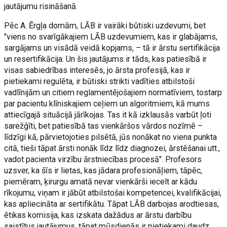
jautājumu risināšanā.
Pēc A. Ērgļa domām, LĀB ir vairāki būtiski uzdevumi, bet
"viens no svarīgākajiem LĀB uzdevumiem, kas ir glabājams,
sargājams un visādā veidā kopjams, – tā ir ārstu sertifikācija
un resertifikācija. Un šis jautājums ir tāds, kas patiesībā ir
visas sabiedrības interesēs, jo ārsta profesijā, kas ir
pietiekami regulēta, ir būtiski strikti vadīties atbilstoši
vadlīnijām un citiem reglamentējošajiem normatīviem, tostarp
par pacientu klīniskajiem ceļiem un algoritmiem, kā mums
attiecīgajā situācijā jārīkojas. Tas it kā izklausās varbūt ļoti
sarežģīti, bet patiesībā tas vienkāršos vārdos nozīmē –
līdzīgi kā, pārvietojoties pilsētā, jūs nonākat no viena punkta
citā, tieši tāpat ārsti nonāk līdz līdz diagnozei, ārstēšanai utt.,
vadot pacienta virzību ārstniecības procesā". Profesors
uzsver, ka šīs ir lietas, kas jādara profesionāļiem, tāpēc,
piemēram, ķirurgu amatā nevar vienkārši iecelt ar kādu
rīkojumu, viņam ir jābūt atbilstošai kompetencei, kvalifikācijai,
kas apliecināta ar sertifikātu. Tāpat LĀB darbojas arodtiesas,
ētikas komisija, kas izskata dažādus ar ārstu darbību
saistītus jautājumus, tāpat mūsdienās ir pietiekami daudz