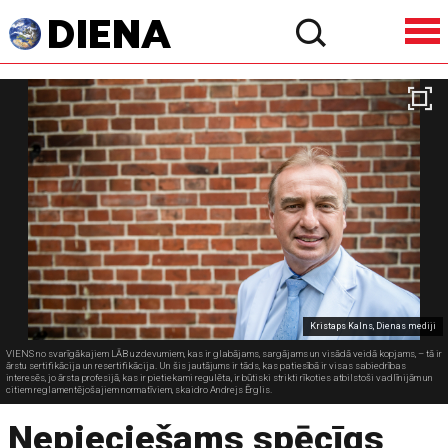
Kristaps Kalns, Dienas mediji
VIENS no svarīgākajiem LĀB uzdevumiem, kas ir glabājams, sargājams un visādā veidā kopjams, – tā ir
ārstu sertifikācija un resertifikācija. Un šis jautājums ir tāds, kas patiesībā ir visas sabiedrības
interesēs, jo ārsta profesijā, kas ir pietiekami regulēta, ir būtiski strikti rīkoties atbilstoši vadlīnijām un
citiem reglamentējošajiem normatīviem, skaidro Andrejs Ērglis.
Nepieciešams spēcīgs