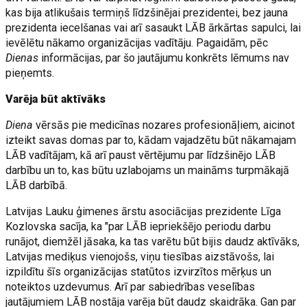
kas bija atlikušais termiņš līdzšinējai prezidentei, bez jauna
prezidenta iecelšanas vai arī sasaukt LĀB ārkārtas sapulci, lai
ievēlētu nākamo organizācijas vadītāju. Pagaidām, pēc
Dienas
informācijas, par šo jautājumu konkrēts lēmums nav
pieņemts.
Varēja būt aktīvāks
Diena
vērsās pie medicīnas nozares profesionāļiem, aicinot
izteikt savas domas par to, kādam vajadzētu būt nākamajam
LĀB vadītājam, kā arī paust vērtējumu par līdzšinējo LĀB
darbību un to, kas būtu uzlabojams un maināms turpmākajā
LĀB darbībā.
Latvijas Lauku ģimenes ārstu asociācijas prezidente Līga
Kozlovska sacīja, ka "par LĀB iepriekšējo periodu darbu
runājot, diemžēl jāsaka, ka tas varētu būt bijis daudz aktīvāks,
Latvijas mediķus vienojošs, viņu tiesības aizstāvošs, lai
izpildītu šīs organizācijas statūtos izvirzītos mērķus un
noteiktos uzdevumus. Arī par sabiedrības veselības
jautājumiem LĀB nostāja varēja būt daudz skaidrāka. Gan par