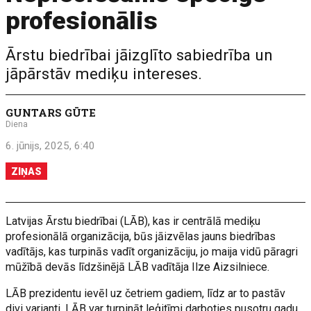
profesionālis
Ārstu biedrībai jāizglīto sabiedrība un
jāpārstāv mediķu intereses.
GUNTARS GŪTE
Diena
6. jūnijs, 2025, 6:40
ZIŅAS
Latvijas Ārstu biedrībai (LĀB), kas ir centrālā mediķu
profesionālā organizācija, būs jāizvēlas jauns biedrības
vadītājs, kas turpinās vadīt organizāciju, jo maija vidū pāragri
mūžībā devās līdzšinējā LĀB vadītāja Ilze Aizsilniece.
LĀB prezidentu ievēl uz četriem gadiem, līdz ar to pastāv
divi varianti. LĀB var turpināt leģitīmi darboties pusotru gadu,