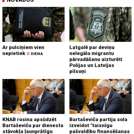
Ar pulciņiem vien
Latgalē par deviņu
nepietiek
nelegālo migrantu
©
DIENA
pārvadāšanu aizturēti
Polijas un Latvijas
pilsoņi
KNAB rosina apsūdzēt
Bartaševiča partija sola
Bartaševiču par dienesta
izveidot "taisnīgu
stāvokļa ļaunprātīgu
pašvaldību finansēšanas