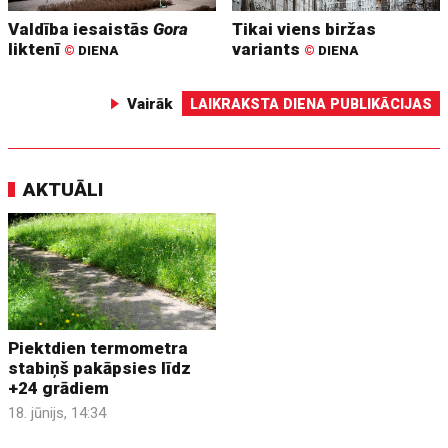
Valdība iesaistās
Gora
Tikai viens biržas
liktenī
variants
©
DIENA
©
DIENA
Vairāk
LAIKRAKSTA DIENA PUBLIKĀCIJAS
AKTUĀLI
Piektdien termometra
stabiņš pakāpsies līdz
+24 grādiem
18. jūnijs, 14:34