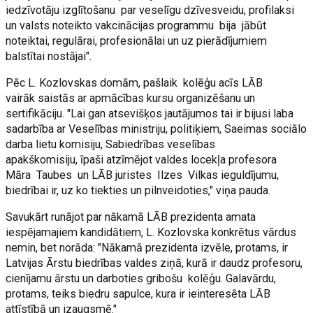
iedzīvotāju izglītošanu par veselīgu dzīvesveidu, profilaksi
un valsts noteikto vakcinācijas programmu bija jābūt
noteiktai, regulārai, profesionālai un uz pierādījumiem
balstītai nostājai".
Pēc L. Kozlovskas domām, pašlaik kolēģu acīs LĀB
vairāk saistās ar apmācības kursu organizēšanu un
sertifikāciju. "Lai gan atsevišķos jautājumos tai ir bijusi laba
sadarbība ar Veselības ministriju, politiķiem, Saeimas sociālo
darba lietu komisiju, Sabiedrības veselības
apakškomisiju, īpaši atzīmējot valdes locekļa profesora
Māra Taubes un LĀB juristes Ilzes Vilkas ieguldījumu,
biedrībai ir, uz ko tiekties un pilnveidoties," viņa pauda.
Savukārt runājot par nākamā LĀB prezidenta amata
iespējamajiem kandidātiem, L. Kozlovska konkrētus vārdus
nemin, bet norāda: "Nākamā prezidenta izvēle, protams, ir
Latvijas Ārstu biedrības valdes ziņā, kurā ir daudz profesoru,
cienījamu ārstu un darboties gribošu kolēģu. Galavārdu,
protams, teiks biedru sapulce, kura ir ieinteresēta LĀB
attīstībā un izaugsmē."