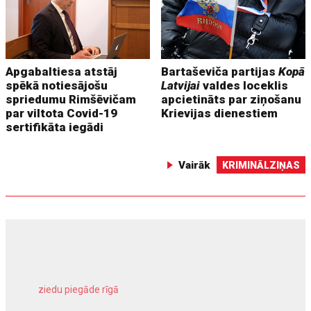
Apgabaltiesa atstāj
Bartaševiča partijas
Kopā
spēkā notiesājošu
Latvijai
valdes loceklis
spriedumu Rimšēvičam
apcietināts par ziņošanu
par viltota Covid-19
Krievijas dienestiem
sertifikāta iegādi
Vairāk
KRIMINĀLZIŅAS
ziedu piegāde rīgā
meliorācijas darbi