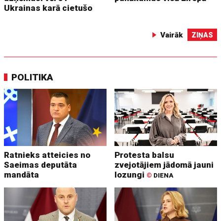
Ukrainas karā cietušo
Vairāk
ZIŅAS
POLITIKA
Ratnieks atteicies no
Protesta balsu
Saeimas deputāta
zvejotājiem jādomā jauni
mandāta
lozungi
©
DIENA