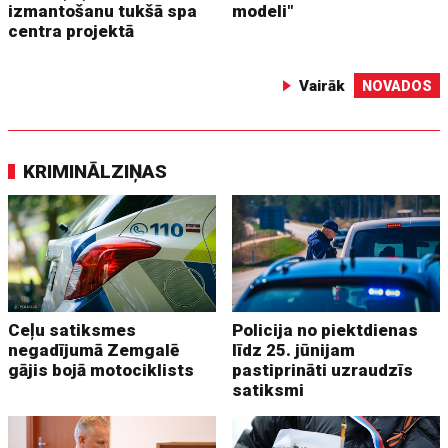
izmantošanu tukšā spa
modeli"
centra projektā
Vairāk
NOVADOS
KRIMINĀLZIŅAS
Ceļu satiksmes
Policija no piektdienas
negadījumā Zemgalē
līdz 25. jūnijam
gājis bojā motociklists
pastiprināti uzraudzīs
satiksmi