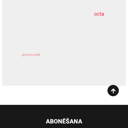
octa
dziļurbums
kravu apdrošināšana
granulu katli
siltumsūknis
ABONĒŠANA