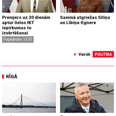
Premjers uz 30 dienām
Saeimā atgriežas Siliņa
aptur lielos IKT
un Lībiņa-Egnere
iepirkumus to
izvērtēšanai
Papildināts 13:35
Vairāk
POLITIKA
RĪGĀ