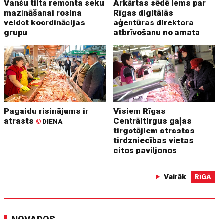
Vanšu tilta remonta seku
Ārkārtas sēdē lems par
mazināšanai rosina
Rīgas digitālās
veidot koordinācijas
aģentūras direktora
grupu
atbrīvošanu no amata
Pagaidu risinājums ir
Visiem Rīgas
atrasts
Centrāltirgus gaļas
©
DIENA
tirgotājiem atrastas
tirdzniecības vietas
citos paviljonos
Vairāk
RĪGĀ
NOVADOS