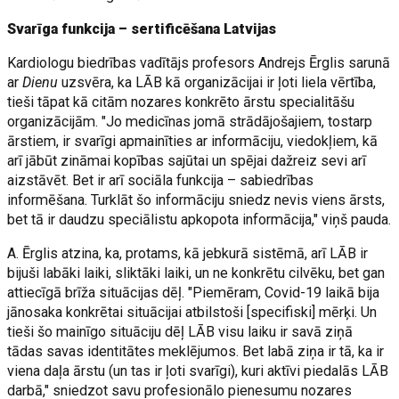
Svarīga funkcija – sertificēšana Latvijas
Kardiologu biedrības vadītājs profesors Andrejs Ērglis sarunā
ar
Dienu
uzsvēra, ka LĀB kā organizācijai ir ļoti liela vērtība,
tieši tāpat kā citām nozares konkrēto ārstu specialitāšu
organizācijām. "Jo medicīnas jomā strādājošajiem, tostarp
ārstiem, ir svarīgi apmainīties ar informāciju, viedokļiem, kā
arī jābūt zināmai kopības sajūtai un spējai dažreiz sevi arī
aizstāvēt. Bet ir arī sociāla funkcija – sabiedrības
informēšana. Turklāt šo informāciju sniedz nevis viens ārsts,
bet tā ir daudzu speciālistu apkopota informācija," viņš pauda.
A. Ērglis atzina, ka, protams, kā jebkurā sistēmā, arī LĀB ir
bijuši labāki laiki, sliktāki laiki, un ne konkrētu cilvēku, bet gan
attiecīgā brīža situācijas dēļ. "Piemēram, Covid-19 laikā bija
jānosaka konkrētai situācijai atbilstoši [specifiski] mērķi. Un
tieši šo mainīgo situāciju dēļ LĀB visu laiku ir savā ziņā
tādas savas identitātes meklējumos. Bet labā ziņa ir tā, ka ir
viena daļa ārstu (un tas ir ļoti svarīgi), kuri aktīvi piedalās LĀB
darbā," sniedzot savu profesionālo pienesumu nozares