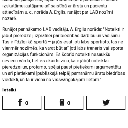
izskatāmu jautājumu arī saistībā ar ārstu un pacientu
attiecībām u. c., norāda A. Ērglis, runājot par LĀB nozīmi
nozarē.
Runājot par nākamo LĀB vadītāju, A. Ērglis norāda: "Noteikti ir
jābūt pieredzei, izpratnei par biedrības darbību un vadīšanu.
Tas ir līdzīgi kā sportā – ja jūs esat ļoti labs sportists, tas ne
vienmēr nozīmēs, ka varat būt arī ļoti labs treneris vai sporta
organizācijas funkcionārs. Es šobrīd noteikti nesaukšu
nevienu vārdu, bet es skaidri zinu, ka ir jābūt noteiktai
pieredzei un, protams, spējai paust pietiekami argumentētu
un arī pietiekami [publiskajā telpā] pamanāmu ārstu biedrības
viedokli, un tā ir viena no vissvarīgākajām lietām."
Ieteikt
0
0