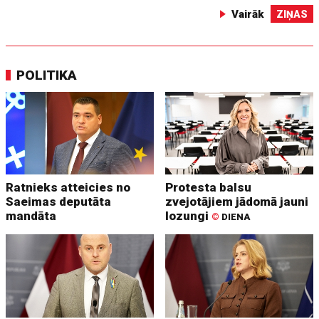
Vairāk
ZIŅAS
POLITIKA
Ratnieks atteicies no
Protesta balsu
Saeimas deputāta
zvejotājiem jādomā jauni
mandāta
lozungi
©
DIENA