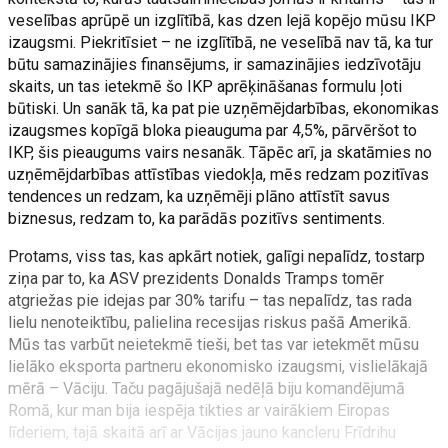
veselības aprūpē un izglītībā, kas dzen lejā kopējo mūsu IKP
izaugsmi. Piekritīsiet – ne izglītībā, ne veselībā nav tā, ka tur
būtu samazinājies finansējums, ir samazinājies iedzīvotāju
skaits, un tas ietekmē šo IKP aprēķināšanas formulu ļoti
būtiski. Un sanāk tā, ka pat pie uzņēmējdarbības, ekonomikas
izaugsmes kopīgā bloka pieauguma par 4,5%, pārvēršot to
IKP, šis pieaugums vairs nesanāk. Tāpēc arī, ja skatāmies no
uzņēmējdarbības attīstības viedokļa, mēs redzam pozitīvas
tendences un redzam, ka uzņēmēji plāno attīstīt savus
biznesus, redzam to, ka parādās pozitīvs sentiments.
Protams, viss tas, kas apkārt notiek, galīgi nepalīdz, tostarp
ziņa par to, ka ASV prezidents Donalds Tramps tomēr
atgriežas pie idejas par 30% tarifu – tas nepalīdz, tas rada
lielu nenoteiktību, palielina recesijas riskus pašā Amerikā.
Mūs tas varbūt neietekmē tieši, bet tas var ietekmēt mūsu
lielāko eksporta partneru ekonomisko izaugsmi, vislielākajā
mērā – Vāciju. Taču pagājušajā nedēļā biju komandējumā
Romā, kur man bija iespēja tikties ar vairākiem Eiropas
līderiem, tajā skaitā arī ar Vācijas jauno kancleru Frīdrihu