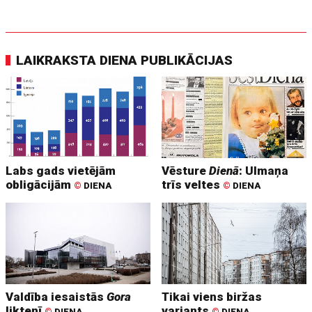
LAIKRAKSTA DIENA PUBLIKĀCIJAS
Labs gads vietējām
Vēsture
Dienā
: Ulmaņa
obligācijām
trīs veltes
©
DIENA
©
DIENA
Valdība iesaistās
Gora
Tikai viens biržas
liktenī
variants
©
DIENA
©
DIENA