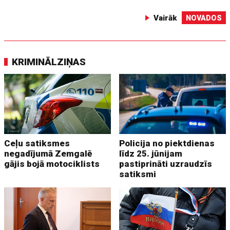
Vairāk
NOVADOS
KRIMINĀLZIŅAS
Ceļu satiksmes
Policija no piektdienas
negadījumā Zemgalē
līdz 25. jūnijam
gājis bojā motociklists
pastiprināti uzraudzīs
satiksmi