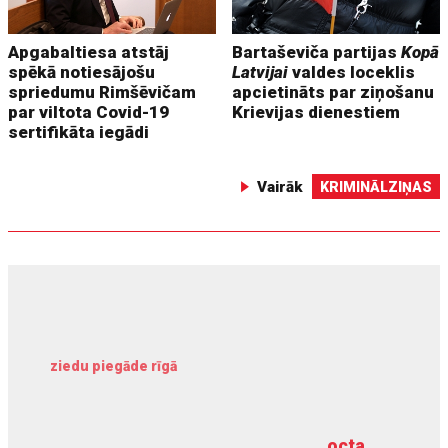
Apgabaltiesa atstāj
Bartaševiča partijas
Kopā
spēkā notiesājošu
Latvijai
valdes loceklis
spriedumu Rimšēvičam
apcietināts par ziņošanu
par viltota Covid-19
Krievijas dienestiem
sertifikāta iegādi
Vairāk
KRIMINĀLZIŅAS
ziedu piegāde rīgā
meliorācijas darbi
octa
dziļurbums