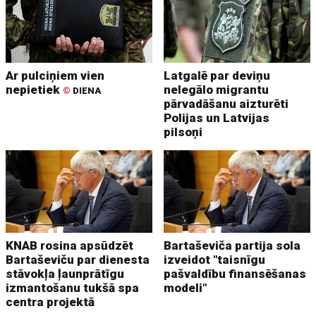
Ar pulciņiem vien
Latgalē par deviņu
nepietiek
nelegālo migrantu
©
DIENA
pārvadāšanu aizturēti
Polijas un Latvijas
pilsoņi
KNAB rosina apsūdzēt
Bartaševiča partija sola
Bartaševiču par dienesta
izveidot "taisnīgu
stāvokļa ļaunprātīgu
pašvaldību finansēšanas
izmantošanu tukšā spa
modeli"
centra projektā