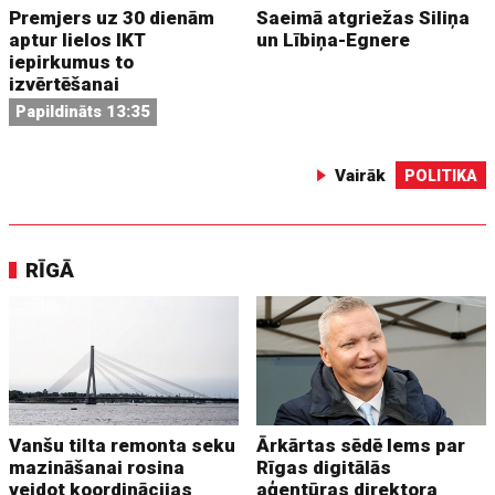
Premjers uz 30 dienām
Saeimā atgriežas Siliņa
aptur lielos IKT
un Lībiņa-Egnere
iepirkumus to
izvērtēšanai
Papildināts 13:35
Vairāk
POLITIKA
RĪGĀ
Vanšu tilta remonta seku
Ārkārtas sēdē lems par
mazināšanai rosina
Rīgas digitālās
veidot koordinācijas
aģentūras direktora