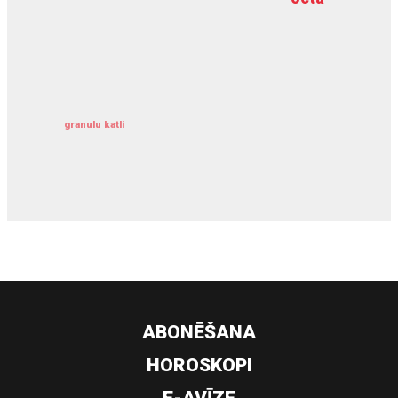
kravu apdrošināšana
granulu katli
siltumsūknis
ABONĒŠANA
HOROSKOPI
E-AVĪZE