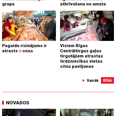
grupu
atbrīvošanu no amata
Pagaidu risinājums ir
Visiem Rīgas
atrasts
Centrāltirgus gaļas
©
DIENA
tirgotājiem atrastas
tirdzniecības vietas
citos paviljonos
Vairāk
RĪGĀ
NOVADOS