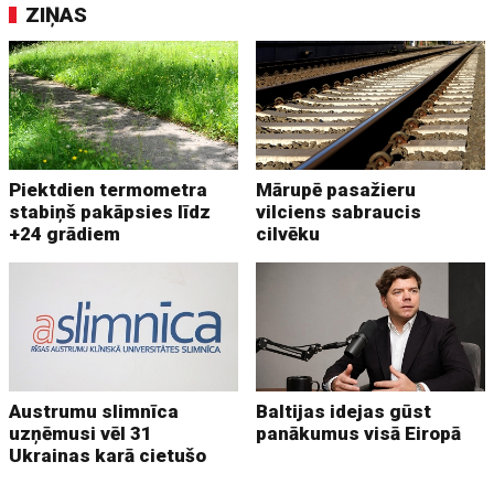
ZIŅAS
Piektdien termometra
Mārupē pasažieru
stabiņš pakāpsies līdz
vilciens sabraucis
+24 grādiem
cilvēku
Austrumu slimnīca
Baltijas idejas gūst
uzņēmusi vēl 31
panākumus visā Eiropā
Ukrainas karā cietušo