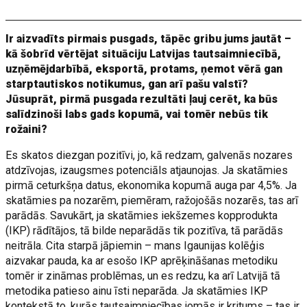
Ir aizvadīts pirmais pusgads, tāpēc gribu jums jautāt –
kā šobrīd vērtējat situāciju Latvijas tautsaimniecībā,
uzņēmējdarbībā, eksportā, protams, ņemot vērā gan
starptautiskos notikumus, gan arī pašu valstī?
Jūsuprāt, pirmā pusgada rezultāti ļauj cerēt, ka būs
salīdzinoši labs gads kopumā, vai tomēr nebūs tik
rožaini?
Es skatos diezgan pozitīvi, jo, kā redzam, galvenās nozares
atdzīvojas, izaugsmes potenciāls atjaunojas. Ja skatāmies
pirmā ceturkšņa datus, ekonomika kopumā auga par 4,5%. Ja
skatāmies pa nozarēm, piemēram, ražojošās nozarēs, tas arī
parādās. Savukārt, ja skatāmies iekšzemes kopprodukta
(IKP) rādītājos, tā bilde neparādās tik pozitīva, tā parādās
neitrāla. Cita starpā jāpiemin – mans Igaunijas kolēģis
aizvakar pauda, ka ar esošo IKP aprēķināšanas metodiku
tomēr ir zināmas problēmas, un es redzu, ka arī Latvijā tā
metodika patieso ainu īsti neparāda. Ja skatāmies IKP
kontekstā to, kurās tautsaimniecības jomās ir kritums – tas ir