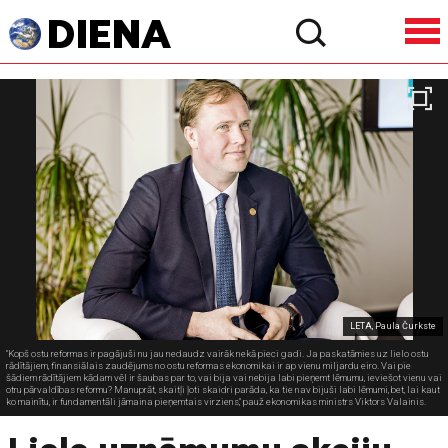
LETA, Paula Čurkste
"Kopš ostu reformas ir pagājuši nu jau nedaudz vairāk nekā pieci gadi. Ja paskatāmies uz lielo ostu
rādītājiem, finansiālais zaudējums no ostu reformas ekonomikai ir ap vienu miljardu eiro. Vai pie
šādiem rādītājiem kādam vēl ir šaubas par to, vai bija vai nebija labi pieņemt lēmumu, ieviešot vienu vai
otru pārvaldības reformu? Manuprāt, skaitļi ļoti skaidri parāda, ka tie nav bijuši labi lēmumi, bet, lai kaut
ko mainītu, ir fundamentāli jāmaina pieņemtais virziens," pauž ekonomikas ministrs Viktors Valainis.