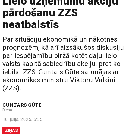
Lielo uzņēmumu akciju
pārdošanu ZZS
neatbalstīs
Par situāciju ekonomikā un nākotnes
prognozēm, kā arī aizsākušos diskusiju
par iespējamību biržā kotēt daļu lielo
valsts kapitālsabiedrību akciju, pret ko
iebilst ZZS, Guntars Gūte sarunājas ar
ekonomikas ministru Viktoru Valaini
(ZZS).
GUNTARS GŪTE
Diena
16. jūlijs, 2025, 5:55
ZIŅAS