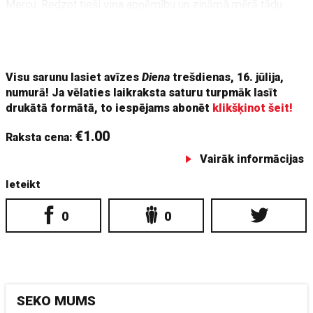
Mercu. Redzot tieši viņa apņēmību un zināmā mērā tādu
līderību, es teiktu, ka Vācija šobrīd atgriežas līdera statusā
Eiropā, un es domāju, ka viņa pieņemtie lēmumi šobrīd būs
tie galvenie faktori, kas virzīs uz priekšu Eiropas ekonomiku.
Visu sarunu lasiet avīzes
Diena
trešdienas, 16. jūlija,
numurā! Ja vēlaties laikraksta saturu turpmāk lasīt
drukātā formātā, to iespējams abonēt
klikšķinot šeit!
€1.00
Raksta cena:
Vairāk informācijas
Ieteikt
0
0
SEKO MUMS