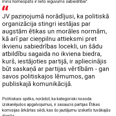
miris homeopāts ir neto ieguvums sabiedrībai".
JV paziņojumā norādījusi, ka politiskā
organizācija stingri iestājas par
augstām ētikas un morāles normām,
kā arī par cieņpilnu attieksmi pret
ikvienu sabiedrības locekli, un šādu
atbildību sagaida no ikviena biedra,
kurš, iestājoties partijā, ir apliecinājis
būt saskaņā ar partijas vērtībām - gan
savos politiskajos lēmumos, gan
publiskajā komunikācijā.
Politiskais spēks, norādot, ka kategoriski nosoda
izskanējušos apgalvojumus, ir sasaucis partijas Ētikas
komisijas ārkārtas sēdi, kas šo jautājumu izskatīs tuvākajās
dienās.