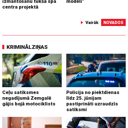
izmantošanu tukšā spa
modeli"
centra projektā
Vairāk
NOVADOS
KRIMINĀLZIŅAS
Ceļu satiksmes
Policija no piektdienas
negadījumā Zemgalē
līdz 25. jūnijam
gājis bojā motociklists
pastiprināti uzraudzīs
satiksmi