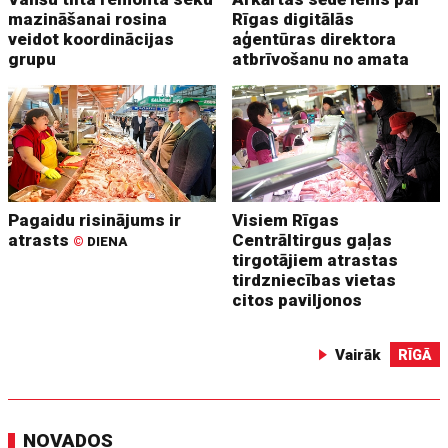
mazināšanai rosina
Rīgas digitālās
veidot koordinācijas
aģentūras direktora
grupu
atbrīvošanu no amata
Pagaidu risinājums ir
Visiem Rīgas
atrasts
Centrāltirgus gaļas
©
DIENA
tirgotājiem atrastas
tirdzniecības vietas
citos paviljonos
Vairāk
RĪGĀ
NOVADOS