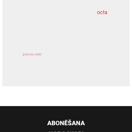
octa
dziļurbums
kravu apdrošināšana
granulu katli
siltumsūknis
ABONĒŠANA