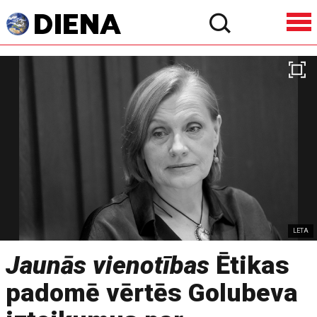
LETA
Jaunās vienotības
Ētikas
padomē vērtēs Golubeva