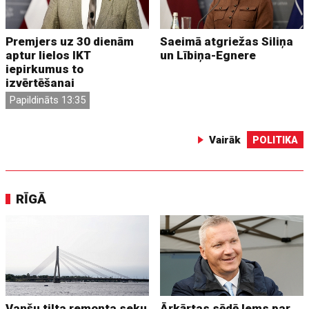
Premjers uz 30 dienām
Saeimā atgriežas Siliņa
aptur lielos IKT
un Lībiņa-Egnere
iepirkumus to
izvērtēšanai
Papildināts 13:35
Vairāk
POLITIKA
RĪGĀ
Vanšu tilta remonta seku
Ārkārtas sēdē lems par