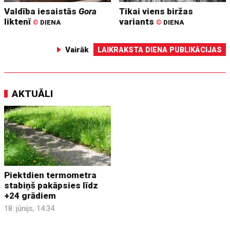
Valdība iesaistās
Gora
Tikai viens biržas
liktenī
variants
©
DIENA
©
DIENA
Vairāk
LAIKRAKSTA DIENA PUBLIKĀCIJAS
AKTUĀLI
Piektdien termometra
stabiņš pakāpsies līdz
+24 grādiem
18. jūnijs, 14:34