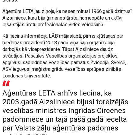
Aģentūra LETA jau ziņoja, ka nesen mirusi 1966.gadā dzimusī
Aizsilniece, kura bija ģimenes ārste, homeopāte un aktīvi
iesaistījās ārstu profesionālās vides veidošanā.
Kā liecina informācija LĀB mājaslapā, pirms kļūšanas par
biedrības prezidenti 2018.gadā viņa šajā organizācijā
darbojās kā viceprezidente. Tāpat Aizsilniece daudz
strādājusi Pasaules Veselības organizācijas projektos,
apguvusi sabiedrības veselības pamatus Zviedrijā, Šveicē,
ASV ieguvusi maģistra grādu veselības aprūpes zinībās
Londonas Universitātē.
Aģentūras LETA arhīvs liecina, ka
2003.gadā Aizsilniece bijusi toreizējās
veselības ministres Ingrīdas Circenes
padomniece un tajā pašā gadā iecelta
par Valsts zāļu aģentūras padomes