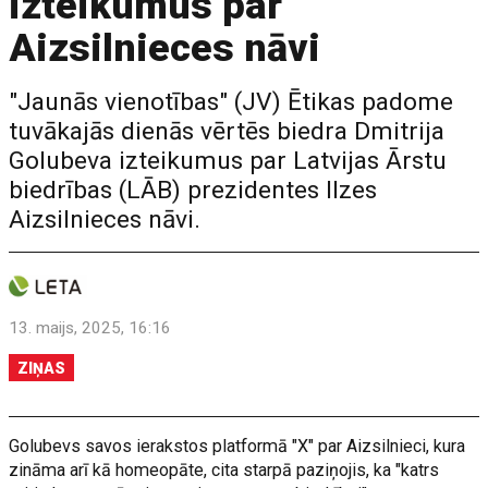
izteikumus par
Aizsilnieces nāvi
"Jaunās vienotības" (JV) Ētikas padome
tuvākajās dienās vērtēs biedra Dmitrija
Golubeva izteikumus par Latvijas Ārstu
biedrības (LĀB) prezidentes Ilzes
Aizsilnieces nāvi.
13. maijs, 2025, 16:16
ZIŅAS
Golubevs savos ierakstos platformā "X" par Aizsilnieci, kura
zināma arī kā homeopāte, cita starpā paziņojis, ka "katrs