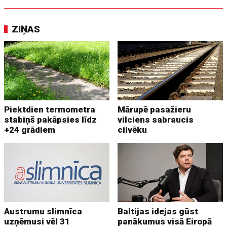
ZIŅAS
Piektdien termometra
Mārupē pasažieru
stabiņš pakāpsies līdz
vilciens sabraucis
+24 grādiem
cilvēku
Austrumu slimnīca
Baltijas idejas gūst
uzņēmusi vēl 31
panākumus visā Eiropā