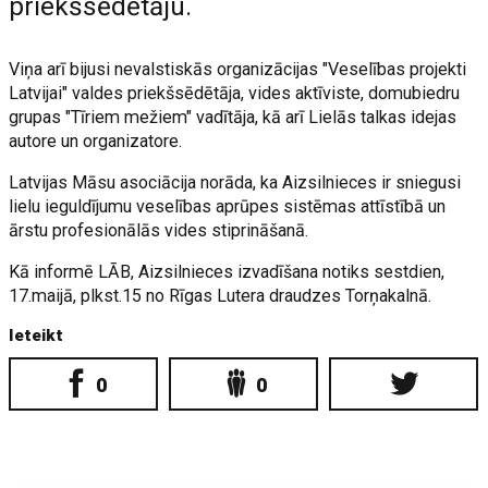
priekšsēdētāju.
Viņa arī bijusi nevalstiskās organizācijas "Veselības projekti
Latvijai" valdes priekšsēdētāja, vides aktīviste, domubiedru
grupas "Tīriem mežiem" vadītāja, kā arī Lielās talkas idejas
autore un organizatore.
Latvijas Māsu asociācija norāda, ka Aizsilnieces ir sniegusi
lielu ieguldījumu veselības aprūpes sistēmas attīstībā un
ārstu profesionālās vides stiprināšanā.
Kā informē LĀB, Aizsilnieces izvadīšana notiks sestdien,
17.maijā, plkst.15 no Rīgas Lutera draudzes Torņakalnā.
Ieteikt
0
0