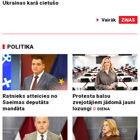
Ukrainas karā cietušo
Vairāk
ZIŅAS
POLITIKA
Ratnieks atteicies no
Protesta balsu
Saeimas deputāta
zvejotājiem jādomā jauni
mandāta
lozungi
©
DIENA