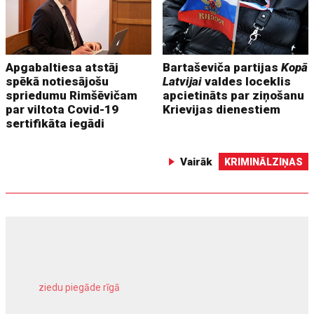
Apgabaltiesa atstāj
Bartaševiča partijas
Kopā
spēkā notiesājošu
Latvijai
valdes loceklis
spriedumu Rimšēvičam
apcietināts par ziņošanu
par viltota Covid-19
Krievijas dienestiem
sertifikāta iegādi
Vairāk
KRIMINĀLZIŅAS
ziedu piegāde rīgā
meliorācijas darbi