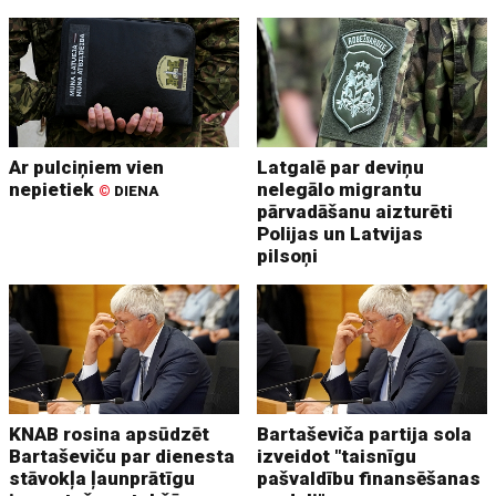
Ar pulciņiem vien
Latgalē par deviņu
nepietiek
nelegālo migrantu
©
DIENA
pārvadāšanu aizturēti
Polijas un Latvijas
pilsoņi
KNAB rosina apsūdzēt
Bartaševiča partija sola
Bartaševiču par dienesta
izveidot "taisnīgu
stāvokļa ļaunprātīgu
pašvaldību finansēšanas