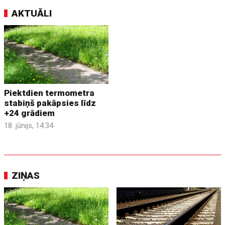
AKTUĀLI
Piektdien termometra
stabiņš pakāpsies līdz
+24 grādiem
18. jūnijs, 14:34
ZIŅAS