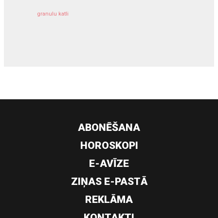
granulu katli
siltumsūknis
ABONĒŠANA
HOROSKOPI
E-AVĪZE
ZIŅAS E-PASTĀ
REKLĀMA
KONTAKTI