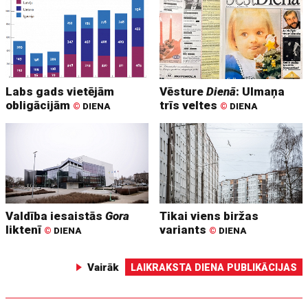
Labs gads vietējām
Vēsture
Dienā
: Ulmaņa
obligācijām
trīs veltes
©
DIENA
©
DIENA
Valdība iesaistās
Gora
Tikai viens biržas
liktenī
variants
©
DIENA
©
DIENA
Vairāk
LAIKRAKSTA DIENA PUBLIKĀCIJAS