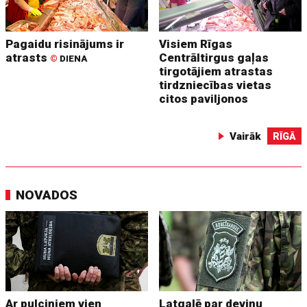
Pagaidu risinājums ir
Visiem Rīgas
atrasts
Centrāltirgus gaļas
©
DIENA
tirgotājiem atrastas
tirdzniecības vietas
citos paviljonos
Vairāk
RĪGĀ
NOVADOS
Ar pulciņiem vien
Latgalē par deviņu