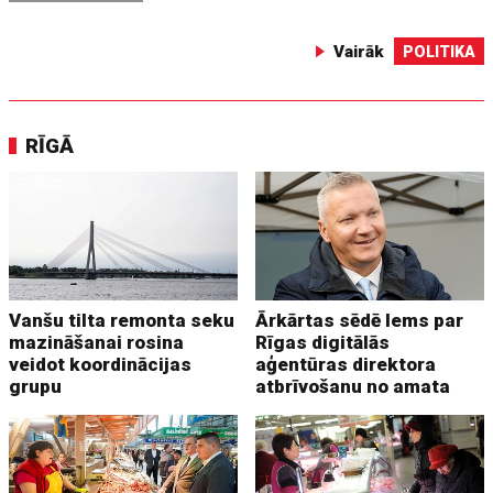
Vairāk
POLITIKA
RĪGĀ
Vanšu tilta remonta seku
Ārkārtas sēdē lems par
mazināšanai rosina
Rīgas digitālās
veidot koordinācijas
aģentūras direktora
grupu
atbrīvošanu no amata