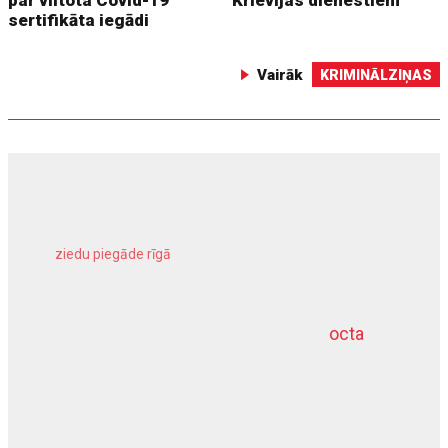
sertifikāta iegādi
Vairāk
KRIMINĀLZIŅAS
ziedu piegāde rīgā
meliorācijas darbi
octa
dziļurbums
kravu apdrošināšana