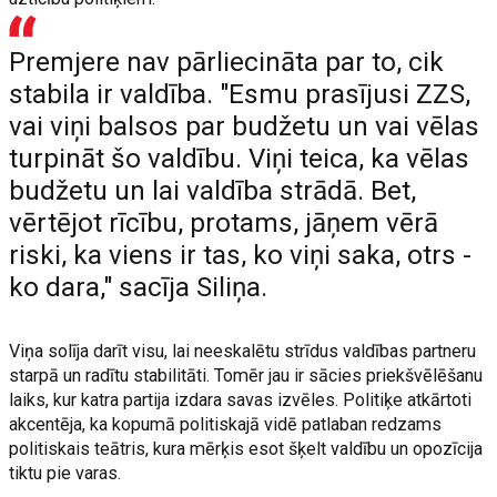
Premjere nav pārliecināta par to, cik
stabila ir valdība. "Esmu prasījusi ZZS,
vai viņi balsos par budžetu un vai vēlas
turpināt šo valdību. Viņi teica, ka vēlas
budžetu un lai valdība strādā. Bet,
vērtējot rīcību, protams, jāņem vērā
riski, ka viens ir tas, ko viņi saka, otrs -
ko dara," sacīja Siliņa.
Viņa solīja darīt visu, lai neeskalētu strīdus valdības partneru
starpā un radītu stabilitāti. Tomēr jau ir sācies priekšvēlēšanu
laiks, kur katra partija izdara savas izvēles. Politiķe atkārtoti
akcentēja, ka kopumā politiskajā vidē patlaban redzams
politiskais teātris, kura mērķis esot šķelt valdību un opozīcija
tiktu pie varas.