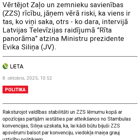
Vērtējot Zaļo un zemnieku savienības
(ZZS) rīcību, jāņem vērā riski, ka viens ir
tas, ko viņi saka, otrs - ko dara, intervijā
Latvijas Televīzijas raidījumā "Rīta
panorāma" atzina Ministru prezidente
Evika Siliņa (JV).
8. oktobris, 2025, 10:52
POLITIKA
Raksturojot valdības stabilitāti un ZZS lēmumu kopā ar
opozīcijas partijām iestāties par atteikšanos no Stambulas
konvencijas, Siliņa uzskata, ka, lai kādi būtu bijuši ZZS
apsvērumi balsot par konvenciju, viedokļa maiņa grauj
uzticību politiķiem.