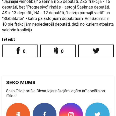
"Jaunajai vienotībai" Saeimā ir 25 deputāti, ZZS frakcijā - 16
deputāti, bet "Progresīvo" rindās - astoņi Saeimas deputāti.
AS ir 13 deputāti, NA - 12 deputāti, "Latvija pirmajā vietā" un
"Stabilitātei" - katrā pa astoņiem deputātiem. Vēl Saeimā ir
10 pie frakcijām nepiederoši deputāti, daži no kuriem atbalsta
valdošo koalīciju.
Ieteikt
0
0
SEKO MUMS
Seko līdzi portāla Diena.lv jaunākajām ziņām arī sociālajos
tīklos!