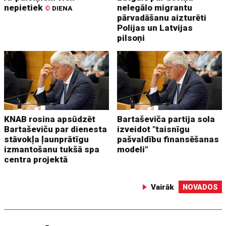
nepietiek
nelegālo migrantu
©
DIENA
pārvadāšanu aizturēti
Polijas un Latvijas
pilsoņi
KNAB rosina apsūdzēt
Bartaševiča partija sola
Bartaševiču par dienesta
izveidot "taisnīgu
stāvokļa ļaunprātīgu
pašvaldību finansēšanas
izmantošanu tukšā spa
modeli"
centra projektā
Vairāk
NOVADOS