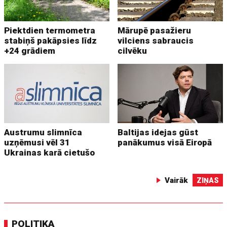
Piektdien termometra
Mārupē pasažieru
stabiņš pakāpsies līdz
vilciens sabraucis
+24 grādiem
cilvēku
Austrumu slimnīca
Baltijas idejas gūst
uzņēmusi vēl 31
panākumus visā Eiropā
Ukrainas karā cietušo
Vairāk
ZIŅAS
POLITIKA