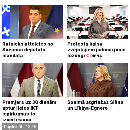
Ratnieks atteicies no
Protesta balsu
Saeimas deputāta
zvejotājiem jādomā jauni
mandāta
lozungi
©
DIENA
Premjers uz 30 dienām
Saeimā atgriežas Siliņa
aptur lielos IKT
un Lībiņa-Egnere
iepirkumus to
izvērtēšanai
Papildināts 13:35