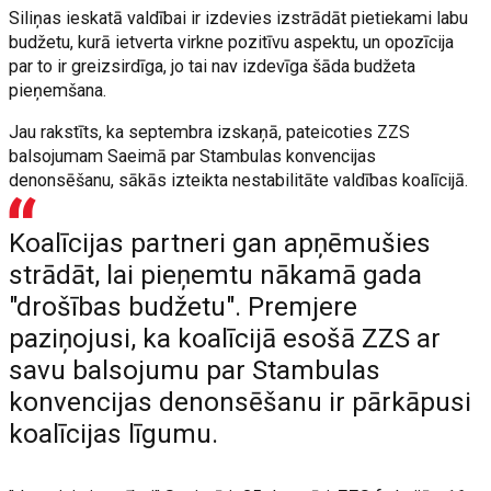
Siliņas ieskatā valdībai ir izdevies izstrādāt pietiekami labu
budžetu, kurā ietverta virkne pozitīvu aspektu, un opozīcija
par to ir greizsirdīga, jo tai nav izdevīga šāda budžeta
pieņemšana.
Jau rakstīts, ka septembra izskaņā, pateicoties ZZS
balsojumam Saeimā par Stambulas konvencijas
denonsēšanu, sākās izteikta nestabilitāte valdības koalīcijā.
Koalīcijas partneri gan apņēmušies
strādāt, lai pieņemtu nākamā gada
"drošības budžetu". Premjere
paziņojusi, ka koalīcijā esošā ZZS ar
savu balsojumu par Stambulas
konvencijas denonsēšanu ir pārkāpusi
koalīcijas līgumu.