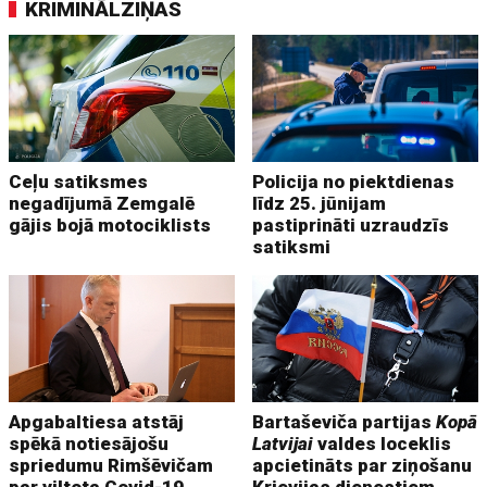
KRIMINĀLZIŅAS
Ceļu satiksmes
Policija no piektdienas
negadījumā Zemgalē
līdz 25. jūnijam
gājis bojā motociklists
pastiprināti uzraudzīs
satiksmi
Apgabaltiesa atstāj
Bartaševiča partijas
Kopā
spēkā notiesājošu
Latvijai
valdes loceklis
spriedumu Rimšēvičam
apcietināts par ziņošanu
par viltota Covid-19
Krievijas dienestiem