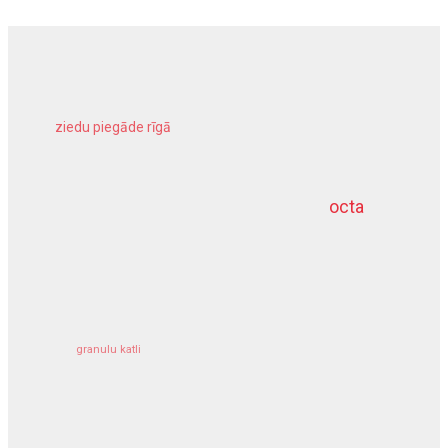
ziedu piegāde rīgā
meliorācijas darbi
octa
dziļurbums
kravu apdrošināšana
granulu katli
siltumsūknis