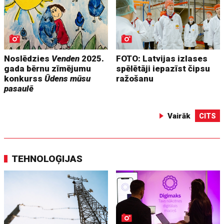
Noslēdzies
Venden
2025.
FOTO: Latvijas izlases
gada bērnu zīmējumu
spēlētāji iepazīst čipsu
konkurss
Ūdens mūsu
ražošanu
pasaulē
Vairāk
CITS
TEHNOLOĢIJAS