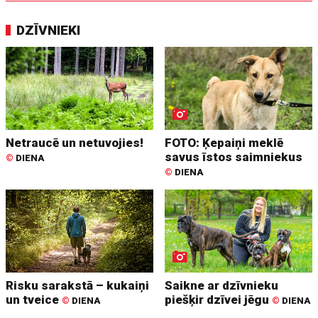
DZĪVNIEKI
Netraucē un netuvojies!
FOTO: Ķepaiņi meklē
savus īstos saimniekus
©
DIENA
©
DIENA
Risku sarakstā – kukaiņi
Saikne ar dzīvnieku
un tveice
piešķir dzīvei jēgu
©
DIENA
©
DIENA