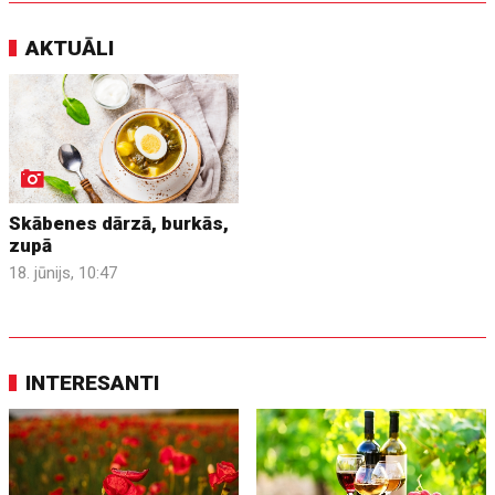
AKTUĀLI
Skābenes dārzā, burkās,
zupā
18. jūnijs, 10:47
INTERESANTI