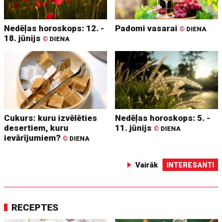
Nedēļas horoskops: 12. -
Padomi vasarai
©
DIENA
18. jūnijs
©
DIENA
Cukurs: kuru izvēlēties
Nedēļas horoskops: 5. -
desertiem, kuru
11. jūnijs
©
DIENA
ievārījumiem?
©
DIENA
Vairāk
INTERESANTI
RECEPTES