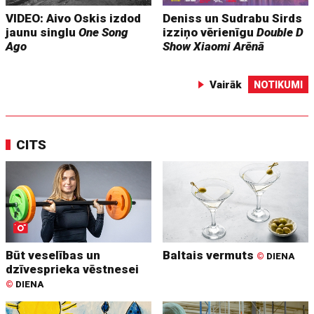
VIDEO: Aivo Oskis izdod
Deniss un Sudrabu Sirds
jaunu singlu
One Song
izziņo vērienīgu
Double D
Ago
Show
Xiaomi Arēnā
Vairāk
NOTIKUMI
CITS
Būt veselības un
Baltais vermuts
©
DIENA
dzīvesprieka vēstnesei
©
DIENA