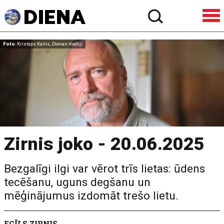
Foto
: Kristaps Kalns, Dienas mediji
Zirnis joko - 20.06.2025
Bezgalīgi ilgi var vērot trīs lietas: ūdens
tecēšanu, uguns degšanu un
mēģinājumus izdomāt trešo lietu.
EGĪLS ZIRNIS