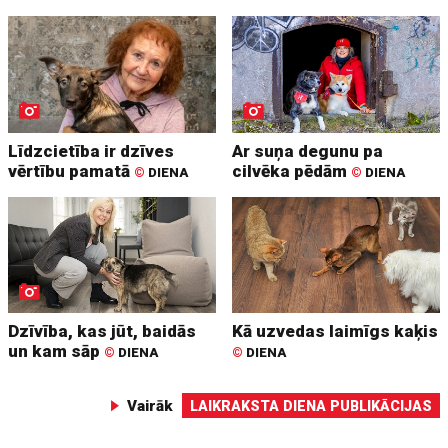
Līdzcietība ir dzīves
Ar suņa degunu pa
vērtību pamatā
cilvēka pēdām
©
DIENA
©
DIENA
Dzīvība, kas jūt, baidās
Kā uzvedas laimīgs kaķis
un kam sāp
©
DIENA
©
DIENA
Vairāk
LAIKRAKSTA DIENA PUBLIKĀCIJAS