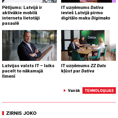
Pētījums: Latvijā ir
IT uzņēmums
Dativa
aktīvākie mobilā
ievieš Latvijā pirmo
interneta lietotāji
digitālo maku
Digimaks
pasaulē
Latvijas valsts IT – laiks
IT uzņēmums
ZZ Dats
pacelt to nākamajā
kļūst par
Dativa
līmenī
Vairāk
TEHNOLOĢIJAS
ZIRNIS JOKO