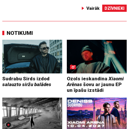
Vairāk
DZĪVNIEKI
NOTIKUMI
Sudrabu Sirds izdod
Ozols ieskandina
Xiaomi
salauzto siržu balādes
Arēnas
šovu ar jaunu EP
un īpašu izstādi