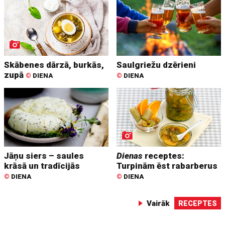
Skābenes dārzā, burkās,
Saulgriežu dzērieni
zupā
©
DIENA
©
DIENA
Jāņu siers – saules
Dienas
receptes:
krāsā un tradīcijās
Turpinām ēst rabarberus
©
DIENA
©
DIENA
Vairāk
RECEPTES