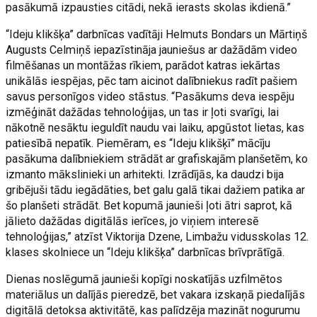
pasākumā izpausties citādi, nekā ierasts skolas ikdienā.”
“Ideju klikšķa” darbnīcas vadītāji Helmuts Bondars un Mārtiņš
Augusts Celmiņš iepazīstināja jauniešus ar dažādām video
filmēšanas un montāžas rīkiem, parādot katras iekārtas
unikālās iespējas, pēc tam aicinot dalībniekus radīt pašiem
savus personīgos video stāstus. “Pasākums deva iespēju
izmēģināt dažādas tehnoloģijas, un tas ir ļoti svarīgi, lai
nākotnē nesāktu ieguldīt naudu vai laiku, apgūstot lietas, kas
patiesībā nepatīk. Piemēram, es “Ideju klikšķī” mācīju
pasākuma dalībniekiem strādāt ar grafiskajām planšetēm, ko
izmanto mākslinieki un arhitekti. Izrādījās, ka daudzi bija
gribējuši tādu iegādāties, bet galu galā tikai dažiem patika ar
šo planšeti strādāt. Bet kopumā jaunieši ļoti ātri saprot, kā
jālieto dažādas digitālās ierīces, jo viņiem interesē
tehnoloģijas,” atzīst Viktorija Dzene, Limbažu vidusskolas 12.
klases skolniece un “Ideju klikšķa” darbnīcas brīvprātīgā.
Dienas noslēgumā jaunieši kopīgi noskatījās uzfilmētos
materiālus un dalījās pieredzē, bet vakara izskaņā piedalījās
digitālā detoksa aktivitātē, kas palīdzēja mazināt nogurumu