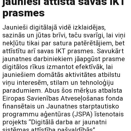
jaunieši attīsta savas IKT
prasmes
Jaunieši digitālajā vidē izklaidējas,
sazinās un jūtas brīvi, taču svarīgi, lai viņi
nekļūtu tikai par satura patērētājiem, bet
attīstītu arī savas IKT prasmes. Savukārt
jaunatnes darbiniekiem jāapgūst prasme
digitālos rīkus izmantot efektīvāk, lai
jauniešiem domātās aktivitātes atbilstu
viņu interesēm, stilam un tehnoloģiju
paradumiem. Abus šos mērķus atbalsta
Eiropas Savienības Atveseļošanas fonda
finansētais un Jaunatnes starptautisko
programmu aģentūras (JSPA) īstenotais
projekts “Digitālā darba ar jaunatni
sistēmas attīstība pašvaldībās”.