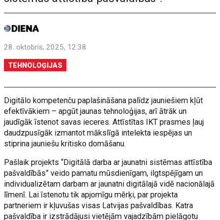
28. oktobris, 2025, 12:38
TEHNOLOĢIJAS
Digitālo kompetenču paplašināšana palīdz jauniešiem kļūt
efektīvākiem – apgūt jaunas tehnoloģijas, arī ātrāk un
jaudīgāk īstenot savas ieceres. Attīstītas IKT prasmes ļauj
daudzpusīgāk izmantot mākslīgā intelekta iespējas un
stiprina jauniešu kritisko domāšanu.
Pašlaik projekts “Digitālā darba ar jaunatni sistēmas attīstība
pašvaldībās” veido pamatu mūsdienīgam, ilgtspējīgam un
individualizētam darbam ar jaunatni digitālajā vidē nacionālajā
līmenī. Lai īstenotu tik apjomīgu mērķi, par projekta
partneriem ir kļuvušas visas Latvijas pašvaldības. Katra
pašvaldība ir izstrādājusi vietējām vajadzībām pielāgotu