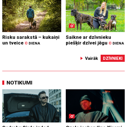
Risku sarakstā – kukaiņi
Saikne ar dzīvnieku
un tveice
piešķir dzīvei jēgu
©
DIENA
©
DIENA
Vairāk
DZĪVNIEKI
NOTIKUMI