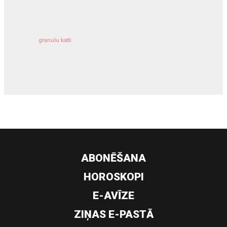
granulu katli
siltumsūknis
ABONĒŠANA
HOROSKOPI
E-AVĪZE
ZIŅAS E-PASTĀ