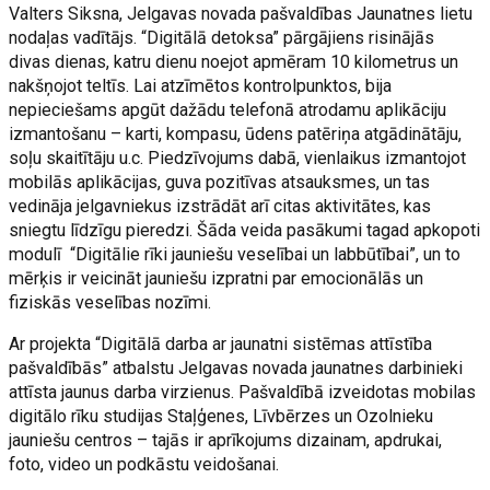
Valters Siksna, Jelgavas novada pašvaldības Jaunatnes lietu
nodaļas vadītājs. “Digitālā detoksa” pārgājiens risinājās
divas dienas, katru dienu noejot apmēram 10 kilometrus un
nakšņojot teltīs. Lai atzīmētos kontrolpunktos, bija
nepieciešams apgūt dažādu telefonā atrodamu aplikāciju
izmantošanu – karti, kompasu, ūdens patēriņa atgādinātāju,
soļu skaitītāju u.c. Piedzīvojums dabā, vienlaikus izmantojot
mobilās aplikācijas, guva pozitīvas atsauksmes, un tas
vedināja jelgavniekus izstrādāt arī citas aktivitātes, kas
sniegtu līdzīgu pieredzi. Šāda veida pasākumi tagad apkopoti
modulī “Digitālie rīki jauniešu veselībai un labbūtībai”, un to
mērķis ir veicināt jauniešu izpratni par emocionālās un
fiziskās veselības nozīmi.
Ar projekta “Digitālā darba ar jaunatni sistēmas attīstība
pašvaldībās” atbalstu Jelgavas novada jaunatnes darbinieki
attīsta jaunus darba virzienus. Pašvaldībā izveidotas mobilas
digitālo rīku studijas Staļģenes, Līvbērzes un Ozolnieku
jauniešu centros – tajās ir aprīkojums dizainam, apdrukai,
foto, video un podkāstu veidošanai.