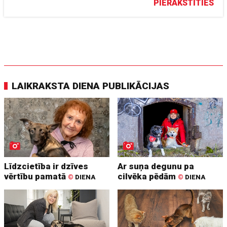
PIERAKSTĪTIES
LAIKRAKSTA DIENA PUBLIKĀCIJAS
Līdzcietība ir dzīves
Ar suņa degunu pa
vērtību pamatā
cilvēka pēdām
©
DIENA
©
DIENA