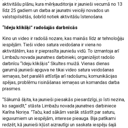
aktivitāšu plānu, kura mērķauditorija ir jaunieši vecumā no 13
līdz 25 gadiem un darba ar jaunatni veicēji novados un
valstspilsētās, šobrīd notiek aktivitāšu īstenošana.
“Ideju klikšķi” radošajās darbnīcās
Kino un video ir radošā nozare, kas mainās līdz ar tehnoloģiju
iespējām. Tieši video satura veidošana ir viena no
aktivitātēm, kas ir pieprasīta jauniešu vidū. To izmantoja arī
Limbažu novada jaunatnes darbinieki, organizējot radošo
darbnīcu “Ideju klikšķis” Skultes muižā. Vienas dienas
garumā jaunieši apguva ne tikai video satura veidošanas
iemaņas, bet paralēli attīstīja arī radošumu, komunikācijas
spējas, problēmu risināšanas iemaņas un komandas darba
prasmes.
“Sākumā šķita, ka jaunieši piesakās piesardzīgi, jo īsti nezina,
ko sagaidīt,” stāsta Limbažu novada jaunatnes darbiniece
Karīna Noriņa. ”Taču, kad sākām vairāk stāstīt par saturu,
ieguvumiem un iespējām, interese pieauga. Bija patīkami
redzēt, kā jaunieši kļūst aizrautīgi un saskata iespēju šajā