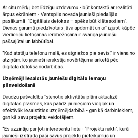
Ar citu mērķi, bet līdzīgu uzdevumu - būt kontaktā ar realitāti
ārpus ekrāniem - Ventspils novada jaunieši piedalījās
pasākumā “Digitālais detokss – spēks būt klātesošiem”.
Dienas garumā piedzīvotais ļāva apdomāt un arī izjust, kāpēc
viedierīču lietošanas ierobežošana ir svarīga jauniešu
pašsajūtai un labbūtībai.
"Kad atstāju telefonu malā, es atgriežos pie sevis," ir viena no
atziņām, ko jaunieši ierakstīja novērtējuma anketā pēc
digitālā detoksa nodarbības.
Uzņēmēji iesaistās jauniešu digitālo iemaņu
pilnveidošanā
Daudzu pašvaldību īstenotie aktivitāšu plāni aktualizē
digitālās prasmes, kas palīdz jauniešiem vieglāk un
efektīvāk iesaistīties uzņēmējdarbībā - gan kā darbiniekiem,
gan kā savu projektu veidotājiem.
“Es uzzināju par ļoti interesantu lietu - “Projektu nakti”, kurā
jaunieši izstrādā paši savus projektu pieteikumus un