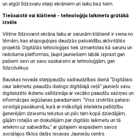
un atgūt līdzsvaru starp ekrāniem un laiku bez tiem.
Tiešsaistē vai klātienē - tehnoloģiju laikmeta grūtākā
izvēle
Vēlme līdzsvarot ekrāna laiku ar sarunām klātienē ir viena no
tēmām, kas atspoguļojas daudzās pašvaldību aktivitātēs
projektā. Digitālās tehnoloģijas tiek izmantotas kā sarunu un
radošuma platformas, ļaujot jauniešiem labāk izprast gan
pašiem sevi un savu saskarsmi ar tehnoloģijām, gan
līdzcilvēkus.
Bauskas novada starppaudžu sadraudzības dienā “Digitālais
caur laikmetu: paaudžu dialogs digitālajā ceļā” jaunieši savu
digitalizēto ikdienu salīdzināja ar vecāko paaudžu saziņas un
informācijas iegūšanas paradumiem. “Viss izvērtās patiesi
sirsnīgā pasākumā, kurā ar mākslīgā intelekta palīdzību
ģenerējām dziesmu tekstus un pēc tam kopā dziedājām,
gājām rotaļās un diskutējām par digitālo laikmetu un tā
ietekmi uz sabiedrību,” ar gūtajiem iespaidiem savos
sociālajos tīklos dalās Iecavas Jauniešu centrs.