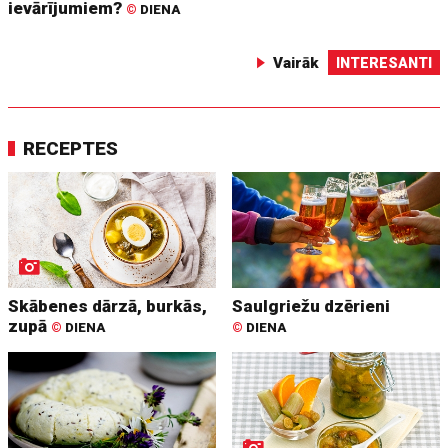
ievārījumiem?
©
DIENA
Vairāk
INTERESANTI
RECEPTES
Skābenes dārzā, burkās,
Saulgriežu dzērieni
zupā
©
DIENA
©
DIENA