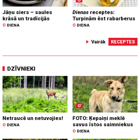
Jāņu siers – saules
Dienas
receptes:
krāsā un tradīcijās
Turpinām ēst rabarberus
©
DIENA
©
DIENA
Vairāk
RECEPTES
DZĪVNIEKI
Netraucē un netuvojies!
FOTO: Ķepaiņi meklē
savus īstos saimniekus
©
DIENA
©
DIENA