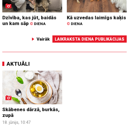
Dzīvība, kas jūt, baidās
Kā uzvedas laimīgs kaķis
un kam sāp
©
DIENA
©
DIENA
Vairāk
LAIKRAKSTA DIENA PUBLIKĀCIJAS
AKTUĀLI
Skābenes dārzā, burkās,
zupā
18. jūnijs, 10:47