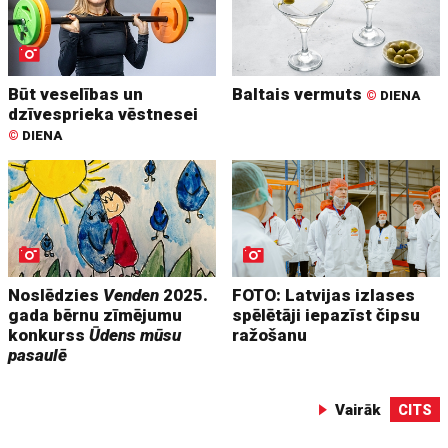
Būt veselības un
Baltais vermuts
©
DIENA
dzīvesprieka vēstnesei
©
DIENA
Noslēdzies
Venden
2025.
FOTO: Latvijas izlases
gada bērnu zīmējumu
spēlētāji iepazīst čipsu
konkurss
Ūdens mūsu
ražošanu
pasaulē
Vairāk
CITS