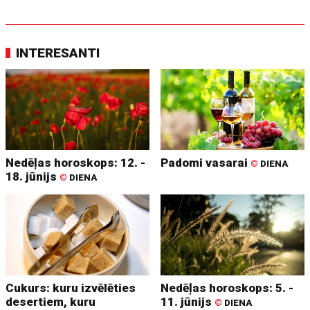
INTERESANTI
Nedēļas horoskops: 12. -
Padomi vasarai
©
DIENA
18. jūnijs
©
DIENA
Cukurs: kuru izvēlēties
Nedēļas horoskops: 5. -
desertiem, kuru
11. jūnijs
©
DIENA