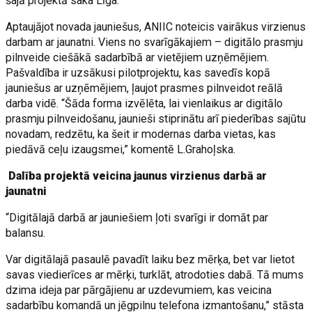
šajā projektā saka Līga.
Aptaujājot novada jauniešus, ANIIC noteicis vairākus virzienus
darbam ar jaunatni. Viens no svarīgākajiem – digitālo prasmju
pilnveide ciešākā sadarbībā ar vietējiem uzņēmējiem.
Pašvaldība ir uzsākusi pilotprojektu, kas savedīs kopā
jauniešus ar uzņēmējiem, ļaujot prasmes pilnveidot reālā
darba vidē. “Šāda forma izvēlēta, lai vienlaikus ar digitālo
prasmju pilnveidošanu, jaunieši stiprinātu arī piederības sajūtu
novadam, redzētu, ka šeit ir modernas darba vietas, kas
piedāvā ceļu izaugsmei,” komentē L.Grahoļska.
Dalība projektā veicina jaunus virzienus darbā ar
jaunatni
“Digitālajā darbā ar jauniešiem ļoti svarīgi ir domāt par
balansu.
Var digitālajā pasaulē pavadīt laiku bez mērķa, bet var lietot
savas viedierīces ar mērķi, turklāt, atrodoties dabā. Tā mums
dzima ideja par pārgājienu ar uzdevumiem, kas veicina
sadarbību komandā un jēgpilnu telefona izmantošanu,” stāsta