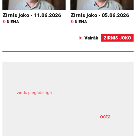
Zirnis joko - 11.06.2026
Zirnis joko - 05.06.2026
©
DIENA
©
DIENA
Vairāk
ZIRNIS JOKO
ziedu piegāde rīgā
meliorācijas darbi
octa
dziļurbums
kravu apdrošināšana