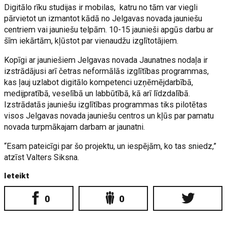
Digitālo rīku studijas ir mobilas, katru no tām var viegli
pārvietot un izmantot kādā no Jelgavas novada jauniešu
centriem vai jauniešu telpām. 10-15 jaunieši apgūs darbu ar
šīm iekārtām, kļūstot par vienaudžu izglītotājiem.
Kopīgi ar jauniešiem Jelgavas novada Jaunatnes nodaļa ir
izstrādājusi arī četras neformālās izglītības programmas,
kas ļauj uzlabot digitālo kompetenci uzņēmējdarbībā,
medijpratībā, veselībā un labbūtībā, kā arī līdzdalībā.
Izstrādatās jauniešu izglītības programmas tiks pilotētas
visos Jelgavas novada jauniešu centros un kļūs par pamatu
novada turpmākajam darbam ar jaunatni.
“Esam pateicīgi par šo projektu, un iespējām, ko tas sniedz,”
atzīst Valters Siksna.
Ieteikt
0
0