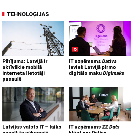
TEHNOLOĢIJAS
Pētījums: Latvijā ir
IT uzņēmums
Dativa
aktīvākie mobilā
ievieš Latvijā pirmo
interneta lietotāji
digitālo maku
Digimaks
pasaulē
Latvijas valsts IT – laiks
IT uzņēmums
ZZ Dats
pacelt to nākamajā
kļūst par
Dativa