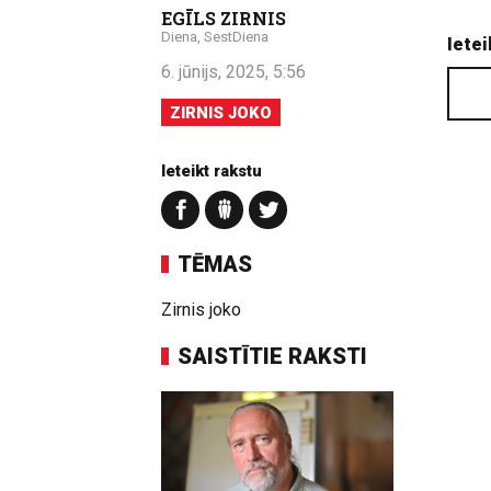
EGĪLS ZIRNIS
Diena, SestDiena
Ietei
6. jūnijs, 2025, 5:56
ZIRNIS JOKO
Ieteikt rakstu
TĒMAS
Zirnis joko
SAISTĪTIE RAKSTI