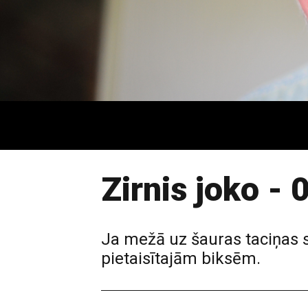
Zirnis joko -
Ja mežā uz šauras taciņas sa
pietaisītajām biksēm.