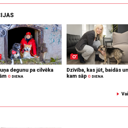
CIJAS
suņa degunu pa cilvēka
Dzīvība, kas jūt, baidās u
dām
kam sāp
©
DIENA
©
DIENA
Va