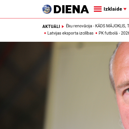
Izklaide
Ēku renovācija - KĀDS MĀJOKLIS
AKTUĀLI
Latvijas eksporta izcilības
PK futbolā - 202