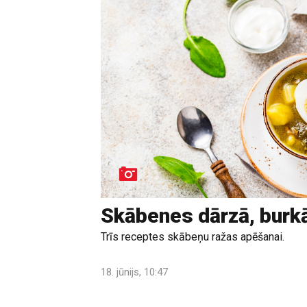
Skābenes dārzā, burk
Trīs receptes skābeņu ražas apēšanai.
18. jūnijs, 10:47