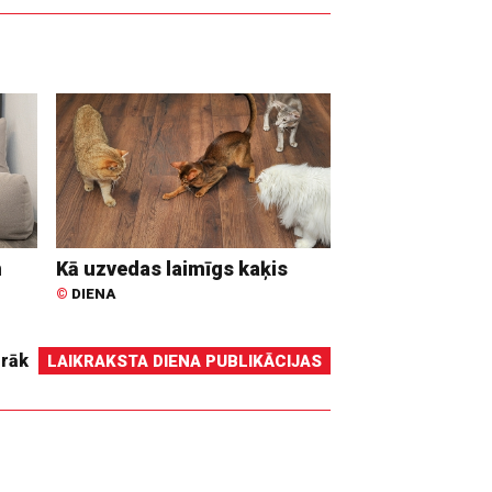
n
Kā uzvedas laimīgs kaķis
©
DIENA
irāk
LAIKRAKSTA DIENA PUBLIKĀCIJAS