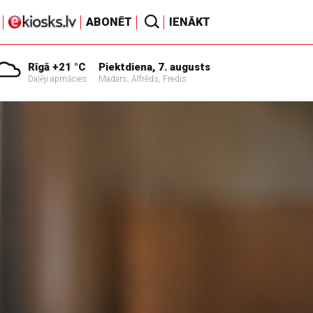
ABONĒT
IENĀKT
Rīgā +21 °C
Piektdiena, 7. augusts
Daļēji apmācies
Madars, Alfrēds, Fredis