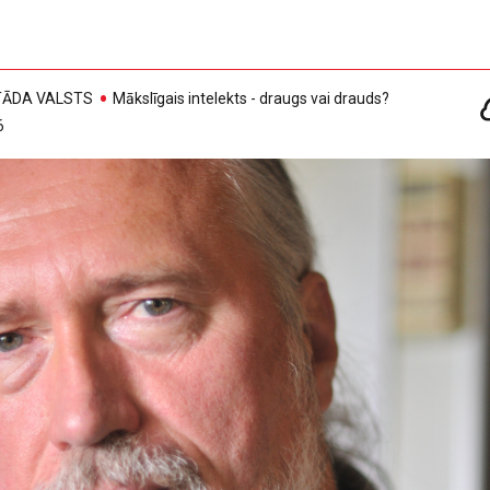
, TĀDA VALSTS
Mākslīgais intelekts - draugs vai drauds?
6