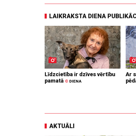
LAIKRAKSTA DIENA PUBLIKĀ
Līdzcietība ir dzīves vērtību
Ar 
pamatā
pē
©
DIENA
AKTUĀLI