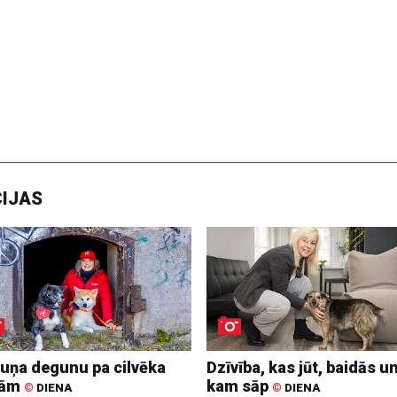
CIJAS
suņa degunu pa cilvēka
Dzīvība, kas jūt, baidās u
dām
kam sāp
©
DIENA
©
DIENA