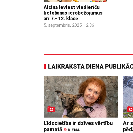
Aicina ieviest viedierīču
lietošanas ierobežojumus
arī 7.- 12. klasē
5. septembris, 2025, 12:36
LAIKRAKSTA DIENA PUBLIKĀ
Līdzcietība ir dzīves vērtību
Ar 
pamatā
pē
©
DIENA