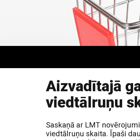
Aizvadītajā g
viedtālruņu sk
Saskaņā ar LMT novērojumiem
viedtālruņu skaita. Īpaši da