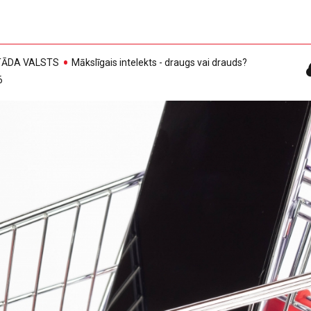
, TĀDA VALSTS
Mākslīgais intelekts - draugs vai drauds?
6