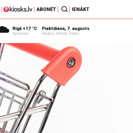
ABONĒT
IENĀKT
Rīgā +17 °C
Piektdiena, 7. augusts
Apmācies
Madars, Alfrēds, Fredis