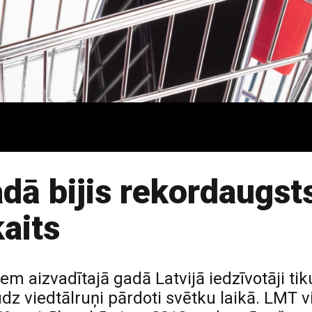
adā bijis rekordaugst
aits
 aizvadītajā gadā Latvijā iedzīvotāji tik
udz viedtālruņi pārdoti svētku laikā. LMT 