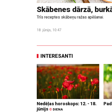
Skābenes dārzā, burk
Trīs receptes skābeņu ražas apēšanai.
18. jūnijs, 10:47
INTERESANTI
Nedēļas horoskops: 12. - 18.
Pad
jūnijs
©
DIENA