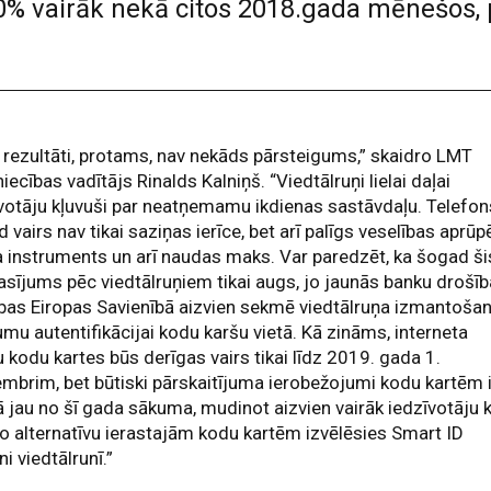
 60% vairāk nekā citos 2018.gada mēnešos
 rezultāti, protams, nav nekāds pārsteigums,” skaidro LMT
niecības vadītājs Rinalds Kalniņš. “Viedtālruņi lielai daļai
votāju kļuvuši par neatņemamu ikdienas sastāvdaļu. Telefon
d vairs nav tikai saziņas ierīce, bet arī palīgs veselības aprūp
 instruments un arī naudas maks. Var paredzēt, ka šogad ši
asījums pēc viedtālruņiem tikai augs, jo jaunās banku drošī
bas Eiropas Savienībā aizvien sekmē viedtālruņa izmantoša
umu autentifikācijai kodu karšu vietā. Kā zināms, interneta
 kodu kartes būs derīgas vairs tikai līdz 2019. gada 1.
mbrim, bet būtiski pārskaitījuma ierobežojumi kodu kartēm i
 jau no šī gada sākuma, mudinot aizvien vairāk iedzīvotāju 
o alternatīvu ierastajām kodu kartēm izvēlēsies Smart ID
ni viedtālrunī.”