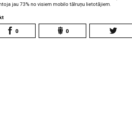
toja jau 73% no visiem mobilo tālruņu lietotājiem.
kt
0
0