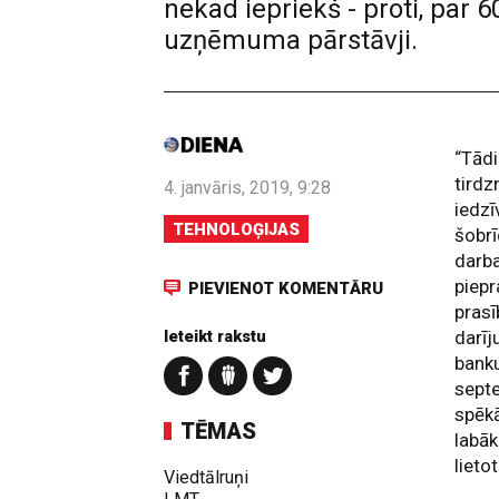
nekad iepriekš - proti, par
uzņēmuma pārstāvji.
“Tādi
tirdz
4. janvāris, 2019, 9:28
iedzī
TEHNOLOĢIJAS
šobrī
darba
piepr
PIEVIENOT KOMENTĀRU
prasī
Ieteikt rakstu
darīj
banku
septe
spēkā
TĒMAS
labāk
lietot
Viedtālruņi