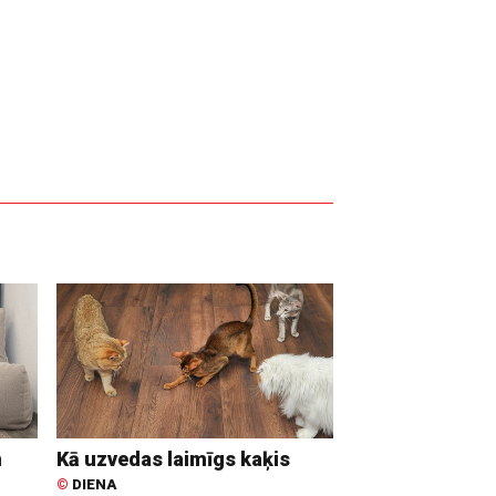
n
Kā uzvedas laimīgs kaķis
©
DIENA