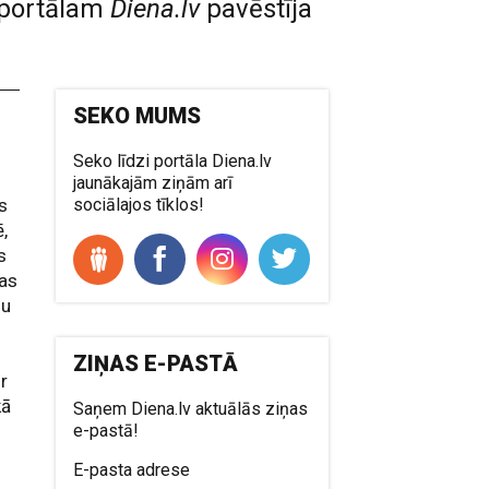
, portālam
Diena.lv
pavēstīja
SEKO MUMS
Seko līdzi portāla Diena.lv
jaunākajām ziņām arī
s
sociālajos tīklos!
ē,
s
bas
nu
ZIŅAS E-PASTĀ
r
kā
Saņem Diena.lv aktuālās ziņas
e-pastā!
E-pasta adrese