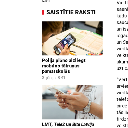
LMT
Viedt
sasn
SAISTĪTIE RAKSTI
kāds 
sauca
un īs
iegād
un
Sa
viedt
veikt
Polija plāno aizliegt
akumu
mobilos tālruņus
uztic
pamatskolās
3. jūnijs, 8:41
“Vērt
arvie
viedt
telef
pircē
tās l
tirdz
LMT,
Tele2
un
Bite Latvija
veikt