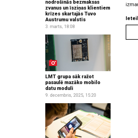
nodrošinās bezmaksas
izman
zvanus un īsziņas klientiem
krīzes skartajās Tuvo
Ietei
Austrumu valstīs
3. marts, 18:08
LMT grupa sāk ražot
pasaulē mazāko mobilo
datu moduli
9. decembris, 2025, 15:20