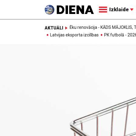
Izklaide
Ēku renovācija - KĀDS MĀJOKLIS
AKTUĀLI
Latvijas eksporta izcilības
PK futbolā - 202