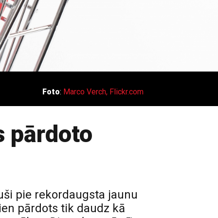
Foto
:
Marco Verch, Flickr.com
s pārdoto
uši pie rekordaugsta jaunu
vien pārdots tik daudz kā