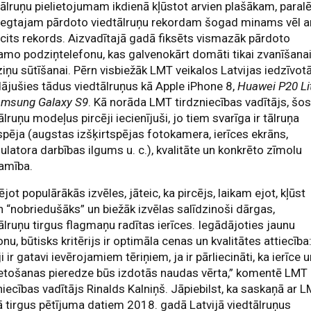
ālruņu pielietojumam ikdienā kļūstot arvien plašākam, paralē
iegtajam pārdoto viedtālruņu rekordam šogad minams vēl a
cits rekords. Aizvadītajā gadā fiksēts vismazāk pārdoto
mo podziņtelefonu, kas galvenokārt domāti tikai zvanīšana
ziņu sūtīšanai. Pērn visbiežāk LMT veikalos Latvijas iedzīvotā
ājušies tādus viedtālruņus kā Apple iPhone 8,
Huawei P20 Li
msung Galaxy S9
. Kā norāda LMT tirdzniecības vadītājs, šo
ālruņu modeļus pircēji iecienījuši, jo tiem svarīga ir tālruņa
spēja (augstas izšķirtspējas fotokamera, ierīces ekrāns,
latora darbības ilgums u. c.), kvalitāte un konkrēto zīmolu
amība.
ējot populārākās izvēles, jāteic, ka pircējs, laikam ejot, kļūst
n “nobriedušāks” un biežāk izvēlas salīdzinoši dārgas,
ālruņu tirgus flagmaņu radītas ierīces. Iegādājoties jaunu
onu, būtisks kritērijs ir optimāla cenas un kvalitātes attiecība
ji ir gatavi ievērojamiem tēriņiem, ja ir pārliecināti, ka ierīce 
ietošanas pieredze būs izdotās naudas vērta,” komentē LMT
niecības vadītājs Rinalds Kalniņš. Jāpiebilst, ka saskaņā ar 
ā tirgus pētījuma datiem 2018. gadā Latvijā viedtālruņus