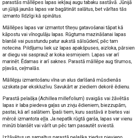
parastās māllēpes lapas iekļauj augu tabaku sastāvā. Jūnijā
un jūlijā jaunās lapas var bagātināt salātus, bet vārītas tās
izmanto līdzīgi kā spinātus.
Māllēpes lapas var izmantot tīteņu gatavošanai tāpat kā
kāpostu vai vīnogulāju lapas. Rūgtuma mazināšanai lapas
blanšē vai pusstundu patur aukstā sālsūdenī, pēc tam
notecina. Pildījumu liek uz lapas apakšpuses, aizloka, pārsien
ar diegu vai sasprauž ar koka iesmiņiem. Lapas var arī
marinēt. Ēdamas ir arī saknes. Parastā māllēpe aug tīrumos,
pļavās, ceļmalās.
Māllēpju izmantošanu vīna un alus darīšanā mūsdienās
uzskata par ekskluzīvu. Savukārt ar ziediem dekorē ēdienu.
Parastā pelašķa (Achillea millefolium) svaigās vai žāvētās
lapas ir laba piedeva gaļas un zivju ēdieniem, biezzupām,
pastai, kā arī salātiem. Īpaši tiem, kuru sastāvā ir bietes vai
mērcē izmantota eļļa. Ja nepatīk rūgtā garša, lapas var vienu
minūti blanšēt vai vārīt un pēc tam pasautēt sviestā.
Izžāvētus un samaltus parastā pelašķa ziedus pievieno