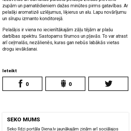
zupām un pamatēdieniem dažas minūtes pirms gatavības. Ar
pelašķi aromatizē uzlējumus, liķierus un alu. Lapu novārījumu
un sīrupu izmanto konditorejā.
Pelašķis ir viena no iecienītākajām zāļu tējām ar plašu
darbības spektru. Sastopams tīrumos un pļavās. To var atrast
arī ceļmalās, nezālienēs, kuras gan nebūs labākās vietas
drogu ievākšanai.
Ieteikt
0
0
SEKO MUMS
Seko līdzi portāla Diena.lv jaunākajām ziņām arī sociālajos