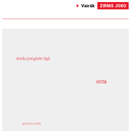
Vairāk
ZIRNIS JOKO
ziedu piegāde rīgā
meliorācijas darbi
octa
dziļurbums
kravu apdrošināšana
granulu katli
siltumsūknis