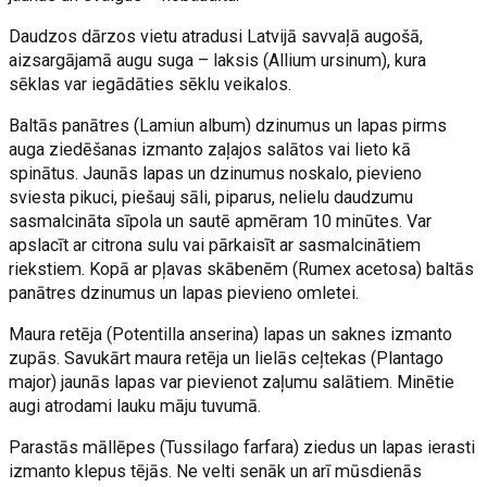
Daudzos dārzos vietu atradusi Latvijā savvaļā augošā,
aizsargājamā augu suga – laksis (Allium ursinum), kura
sēklas var iegādāties sēklu veikalos.
Baltās panātres (Lamiun album) dzinumus un lapas pirms
auga ziedēšanas izmanto zaļajos salātos vai lieto kā
spinātus. Jaunās lapas un dzinumus noskalo, pievieno
sviesta pikuci, piešauj sāli, piparus, nelielu daudzumu
sasmalcināta sīpola un sautē apmēram 10 minūtes. Var
apslacīt ar citrona sulu vai pārkaisīt ar sasmalcinātiem
riekstiem. Kopā ar pļavas skābenēm (Rumex acetosa) baltās
panātres dzinumus un lapas pievieno omletei.
Maura retēja (Potentilla anserina) lapas un saknes izmanto
zupās. Savukārt maura retēja un lielās ceļtekas (Plantago
major) jaunās lapas var pievienot zaļumu salātiem. Minētie
augi atrodami lauku māju tuvumā.
Parastās māllēpes (Tussilago farfara) ziedus un lapas ierasti
izmanto klepus tējās. Ne velti senāk un arī mūsdienās