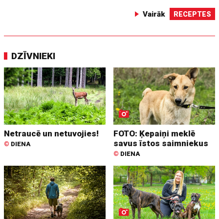
Vairāk
RECEPTES
DZĪVNIEKI
Netraucē un netuvojies!
FOTO: Ķepaiņi meklē
savus īstos saimniekus
©
DIENA
©
DIENA