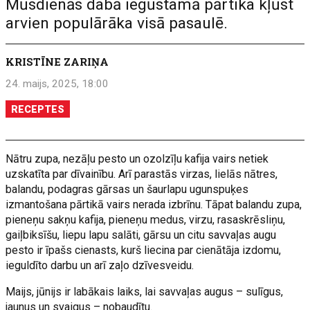
Mūsdienās dabā iegūstamā pārtika kļūst
arvien populārāka visā pasaulē.
KRISTĪNE ZARIŅA
24. maijs, 2025, 18:00
RECEPTES
Nātru zupa, nezāļu pesto un ozolzīļu kafija vairs netiek
uzskatīta par dīvainību. Arī parastās virzas, lielās nātres,
balandu, podagras gārsas un šaurlapu ugunspuķes
izmantošana pārtikā vairs nerada izbrīnu. Tāpat balandu zupa,
pieneņu sakņu kafija, pieneņu medus, virzu, rasaskrēsliņu,
gaiļbiksīšu, liepu lapu salāti, gārsu un citu savvaļas augu
pesto ir īpašs cienasts, kurš liecina par cienātāja izdomu,
ieguldīto darbu un arī zaļo dzīvesveidu.
Maijs, jūnijs ir labākais laiks, lai savvaļas augus – sulīgus,
jaunus un svaigus – nobaudītu.