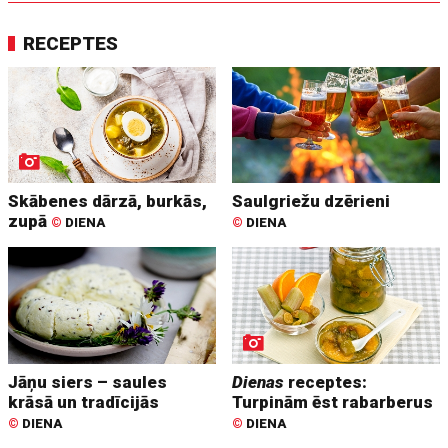
RECEPTES
Skābenes dārzā, burkās,
Saulgriežu dzērieni
zupā
©
DIENA
©
DIENA
Jāņu siers – saules
Dienas
receptes:
krāsā un tradīcijās
Turpinām ēst rabarberus
©
DIENA
©
DIENA