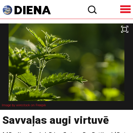
Image by wirestock on Freepik
Savvaļas augi virtuvē