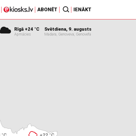
ABONĒT
IENĀKT
Rīgā +24 °C
Svētdiena, 9. augusts
Apmācies
Madara, Genoveva, Genovefa
 °C
+22 °C