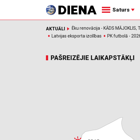
Saturs
Ēku renovācija - KĀDS MĀJOKLIS
AKTUĀLI
Latvijas eksporta izcilības
PK futbolā - 202
PAŠREIZĒJIE LAIKAPSTĀKĻI