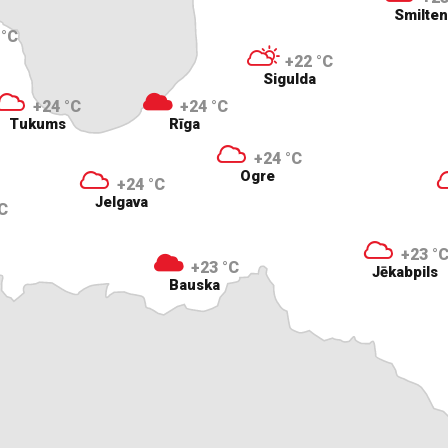
Smilte
 °C
+22 °C
Sigulda
+24 °C
+24 °C
Tukums
Rīga
+24 °C
Ogre
+24 °C
Jelgava
C
+23 °
+23 °C
Jēkabpils
Bauska