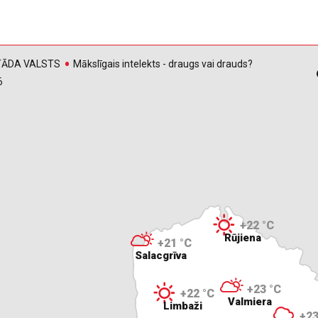
, TĀDA VALSTS
Mākslīgais intelekts - draugs vai drauds?
6
+22 °C
Rūjiena
+21 °C
Salacgrīva
+23 °C
+22 °C
Valmiera
Limbaži
+23