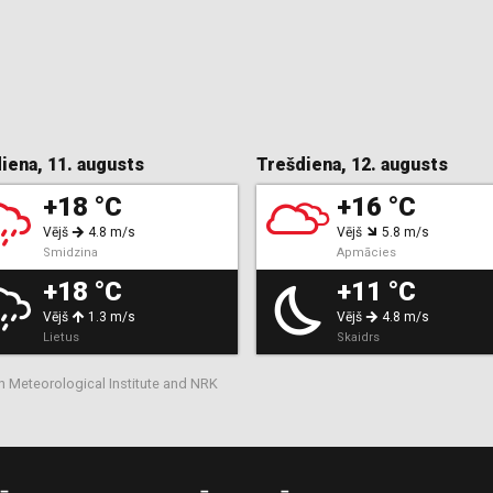
iena, 11. augusts
Trešdiena, 12. augusts
+18 °C
+16 °C
Vējš
4.8 m/s
Vējš
5.8 m/s
Smidzina
Apmācies
+18 °C
+11 °C
Vējš
1.3 m/s
Vējš
4.8 m/s
Lietus
Skaidrs
n Meteorological Institute and NRK