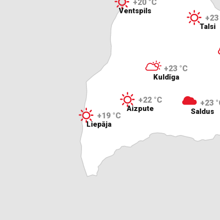
+20 °C
Ventspils
+23
Talsi
+23 °C
Kuldīga
+22 °C
+23 °
Aizpute
Saldus
+19 °C
Liepāja