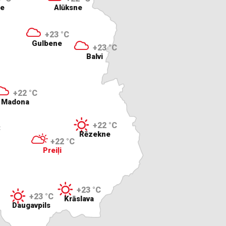
ne
Alūksne
+23 °C
Gulbene
+23 °C
Balvi
+22 °C
Madona
+22 °C
C
Rēzekne
+22 °C
Preiļi
+23 °C
+23 °C
Krāslava
Daugavpils