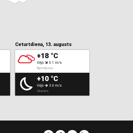
Ceturtdiena, 13. augusts
+18 °C
Vējš
5.1 m/s
Apmācies
+10 °C
Vējš
3.6 m/s
Skaidrs