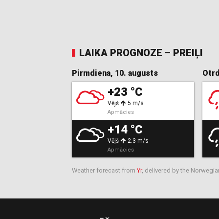
LAIKA PROGNOZE – PREIĻI
Pirmdiena, 10. augusts
Otrd
+23 °C
Vējš
5 m/s
Apmācies
+14 °C
Vējš
2.3 m/s
Apmācies
Weather forecast from
Yr
, delivered by the Norwegia