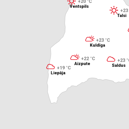
+20 °C
Ventspils
+23
Talsi
+23 °C
Kuldīga
+22 °C
+23 °
Aizpute
Saldus
+19 °C
Liepāja