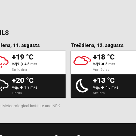
ILS
iena, 11. augusts
Trešdiena, 12. augusts
+19 °C
+18 °C
Vējš
4.5 m/s
Vējš
5 m/s
Smidzina
Apmācies
+20 °C
+13 °C
Vējš
1.9 m/s
Vējš
4.6 m/s
Lietus
Skaidrs
n Meteorological Institute and NRK