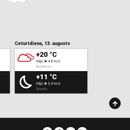
Ceturtdiena, 13. augusts
+20 °C
Vējš
4.8 m/s
Apmācies
+11 °C
Vējš
3.4 m/s
Skaidrs