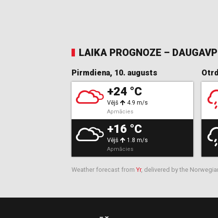
LAIKA PROGNOZE – DAUGAVP
Pirmdiena, 10. augusts
Otrd
+24 °C
Vējš
4.9 m/s
Apmācies
+16 °C
Vējš
1.8 m/s
Apmācies
Weather forecast from
Yr
, delivered by the Norwegia