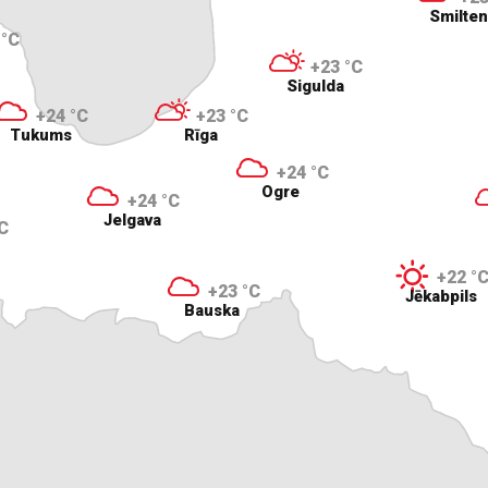
Smilte
 °C
+23 °C
Sigulda
+24 °C
+23 °C
Tukums
Rīga
+24 °C
Ogre
+24 °C
Jelgava
C
+22 °
+23 °C
Jēkabpils
Bauska