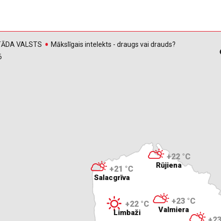
, TĀDA VALSTS
Mākslīgais intelekts - draugs vai drauds?
6
+22 °C
Rūjiena
+21 °C
Salacgrīva
+23 °C
+22 °C
Valmiera
Limbaži
+23