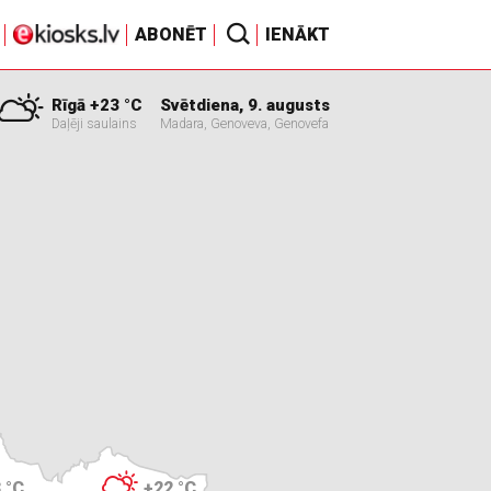
ABONĒT
IENĀKT
Rīgā +23 °C
Svētdiena, 9. augusts
Daļēji saulains
Madara, Genoveva, Genovefa
 °C
+22 °C