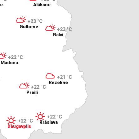
ne
Alūksne
+23 °C
Gulbene
+23 °C
Balvi
+22 °C
Madona
+21 °C
C
Rēzekne
+22 °C
Preiļi
+22 °C
+22 °C
Krāslava
Daugavpils