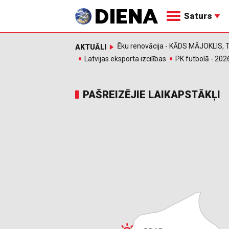
Saturs
Ēku renovācija - KĀDS MĀJOKLIS
AKTUĀLI
Latvijas eksporta izcilības
PK futbolā - 202
PAŠREIZĒJIE LAIKAPSTĀKĻI