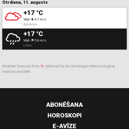
Otrdiena, 11. augusts
+17 °C
Vējš
4.7 m/s
Apmācies
+17 °C
Vējš
3.6 m/s
Lietus
Weather forecast from
Yr
, delivered by the Norwegian Meteorological
Institute and NRK
ABONĒŠANA
HOROSKOPI
E-AVĪZE