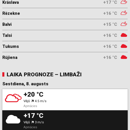
+17 °C
Krāslava
+16 °C
Rēzekne
+15 °C
Balvi
+16 °C
Talsi
+16 °C
Tukums
+16 °C
Rūjiena
LAIKA PROGNOZE – LIMBAŽI
Sestdiena, 8. augusts
+20 °C
Vējš
4.5 m/s
Apmācies
+17 °C
Vējš
3 m/s
Apmācies