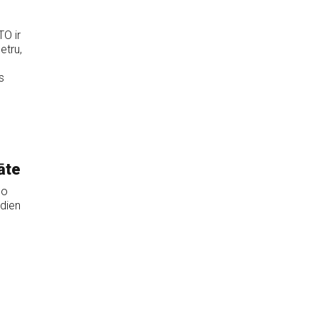
TO ir
etru,
s
āte
bo
šdien