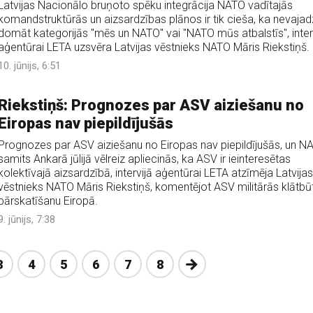
Latvijas Nacionālo bruņoto spēku integrācija NATO vadītajās
komandstruktūrās un aizsardzības plānos ir tik cieša, ka nevajad
domāt kategorijās "mēs un NATO" vai "NATO mūs atbalstīs", inter
aģentūrai LETA uzsvēra Latvijas vēstnieks NATO Māris Riekstiņš.
10. jūnijs, 6:51
Riekstiņš: Prognozes par ASV aiziešanu no
Eiropas nav piepildījušās
Prognozes par ASV aiziešanu no Eiropas nav piepildījušās, un N
samits Ankarā jūlijā vēlreiz apliecinās, ka ASV ir ieinteresētas
kolektīvajā aizsardzībā, intervijā aģentūrai LETA atzīmēja Latvijas
vēstnieks NATO Māris Riekstiņš, komentējot ASV militārās klātbū
pārskatīšanu Eiropā.
9. jūnijs, 7:38
Nākošā
3
4
5
6
7
8