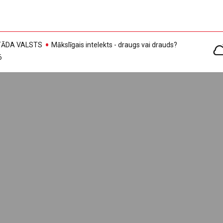
, TĀDA VALSTS
Mākslīgais intelekts - draugs vai drauds?
6