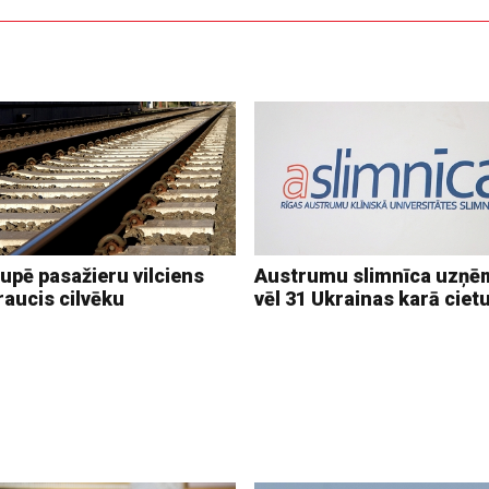
upē pasažieru vilciens
Austrumu slimnīca uzņē
raucis cilvēku
vēl 31 Ukrainas karā ciet