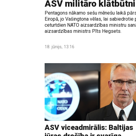
ASV militāro klātbūtni
Pentagons nākamo sešu mēnešu laikā pārsk
Eiropā, jo Vašingtona vēlas, lai sabiedrotie
ceturtdien NATO aizsardzības ministru sa
aizsardzības ministrs Pīts Hegsets.
18. jūnijs, 13:16
ASV viceadmirālis: Baltijas