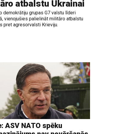
tāro atbalstu Ukrainai
o demokrātiju grupas G7 valstu līderi
 vienojušies palielināt militāro atbalstu
s pret agresorvalsti Krieviju.
e: ASV NATO spēku