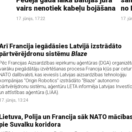
Pēdējā gada laikā Baltijas jūrā
sam
vairs nenotiek kabeļu bojāšana
no 
17. jūnijs, 17:22
17. jū
Arī Francija iegādāsies Latvijā izstrādāto
pārtvērējdronu sistēmu
Blaze
Pēc Francijas Aizsardzības iepirkumu aģentūras (DGA) organizēt
vairāku piegādātāju izvērtēšanas procesa Francija kļūs par cetur
NATO dalībvalsti, kas ieviesīs Latvijas aizsardzības tehnoloģiju
kompānijas "Origin Robotics" izstrādāto "Blaze" autonomo
pārtvērējdronu sistēmu, aģentūru LETA informēja Latvijas Investīc
un attīstības aģentūra (LIAA).
17. jūnijs, 13:24
Lietuva, Polija un Francija sāk NATO mācība
pie Suvalku koridora