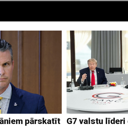
āniem pārskatīt
G7 valstu līderi