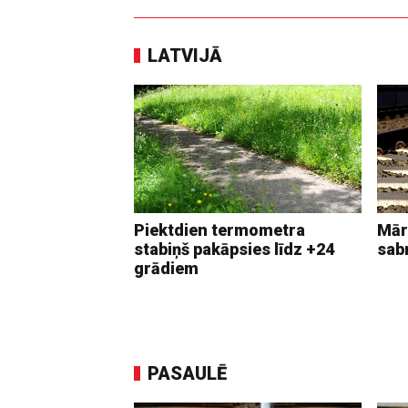
LATVIJĀ
Piektdien termometra
Mār
stabiņš pakāpsies līdz +24
sab
grādiem
PASAULĒ