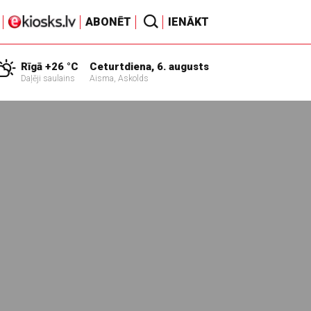
ABONĒT
IENĀKT
Rīgā +26 °C
Ceturtdiena, 6. augusts
Daļēji saulains
Aisma, Askolds