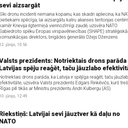
sevi aizsargāt
Sīki dronu incidenti nemaina kopainu, kas skaidri apliecina, ka NA
pietiekami spēcīga, lai aizsargātu katru alianses teritorijas centim
kamēr Krievija ilgtermiņā viennozīmīgi zaudē, uzsvēra NATO
Sabiedroto spēku Eiropas virspavēlniecības (SHAPE) stratēģiskā
komunikācijas direktors, brigādes ģenerālis Džejs Dženzens.
12. jūnijs, 10:56
Valsts prezidents: Notriektais drons parāda
Latvijas spēju reaģēt, taču jāuzlabo efektivit
Notriektais drons parāda, ka Latvija ir spējīga reaģēt, taču jāuzla
efektivitāte, uzsvēra Valsts prezidents Edgars Rinkēvičs, kurš tre
Rīgas pilī tikās ar Ministru prezidentu Andri Kulbergu (AS).
10. jūnijs, 12:49
Riekstiņš: Latvijai sevi jāuztver kā daļu no
NATO