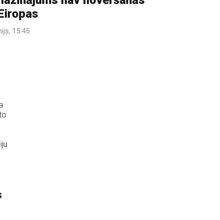
azinājums nav novēršanās
Eiropas
nijs, 15:45
a
to
iju
s