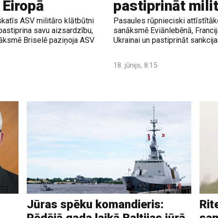
 Eiropā
pastiprināt mili
atīs ASV militāro klātbūtni
Pasaules rūpnieciski attīstītāk
 pastiprina savu aizsardzību,
sanāksmē Eviānlebēnā, Francijā,
nāksmē Briselē paziņoja ASV
Ukrainai un pastiprināt sankcija
18. jūnijs, 8:15
Jūras spēku komandieris:
Rit