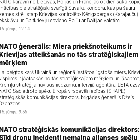
NATO karavīri no Lietuvas, Polijas un Francijas otrdien sāka kopī
mācības pie stratēģiski svarīgā Suvalku koridora, kas pa šauru
zemes strēli starp Krievijas kontrolēto Kēnigsbergas (Karaļauču)
eksklāvu un Baltkrieviju savieno Poliju ar Baltijas valstīm.
16. jūnijs, 12:14
NATO ģenerālis: Miera priekšnoteikums ir
Krievijas atteikšanās no tās stratēģiskajiem
mērķiem
Lai beigtos karš Ukrainā un reģionā iestātos ilgstošs miers, Krievi
vispirms ir jāatsakās no tās stratēģiskajiem mērķiem un jāsaprot,
Kremļa stratēģija nav sasniedzama, intervijā aģentūrai LETA uzs
NATO Sabiedroto spēku Eiropā virspavēlniecības (SHAPE)
stratēģiskās komunikācijas direktors, brigādes ģenerālis Džejs
Dženzens.
15. jūnijs, 9:56
NATO stratēģiskās komunikācijas direktors:
Sīki dronu incidenti nemaina alianses spēju