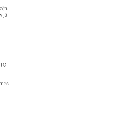
zētu
vijā
ATO
tnes