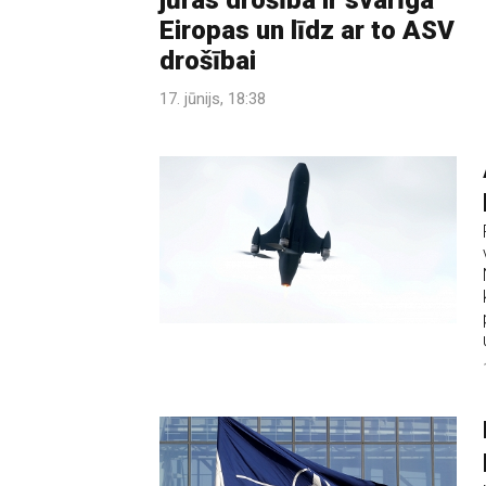
jūras drošība ir svarīga
Eiropas un līdz ar to ASV
drošībai
17. jūnijs, 18:38