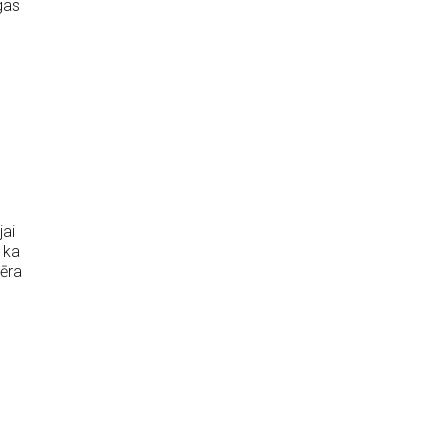
gas
jai
 ka
vēra