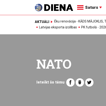
Saturs
Ēku renovācija - KĀDS MĀJOKLIS
AKTUĀLI
Latvijas eksporta izcilības
PK futbolā - 202
NATO
Ieteikt šo tēmu