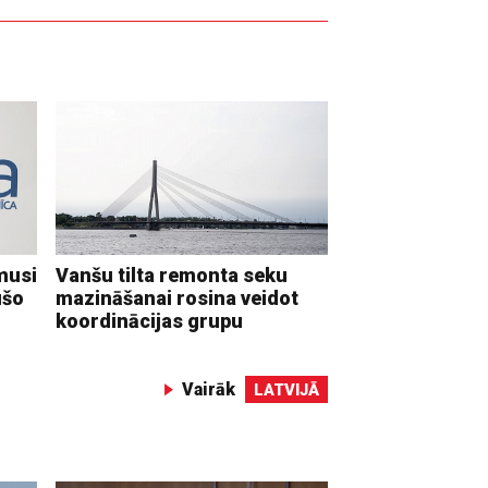
musi
Vanšu tilta remonta seku
ušo
mazināšanai rosina veidot
koordinācijas grupu
Vairāk
LATVIJĀ