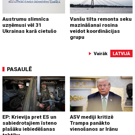
Austrumu slimnīca
Vanšu tilta remonta seku
uzņēmusi vēl 31
mazināšanai rosina
Ukrainas karā cietušo
veidot koordinācijas
grupu
Vairāk
LATVIJĀ
PASAULĒ
EP: Krievija pret ES un
ASV mediji kritizē
sabiedrotajiem īsteno
Trampa panākto
plašāku iebiedēšanas
vienošanos ar Irānu
taktiku