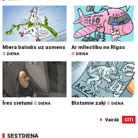
Miera balodis uz asmens
Ar mīlestību no Rīgas
©
DIENA
©
DIENA
Īres cietumi
Bīstamie zaķi
©
DIENA
©
DIENA
Vairāk
CITI
SESTDIENA