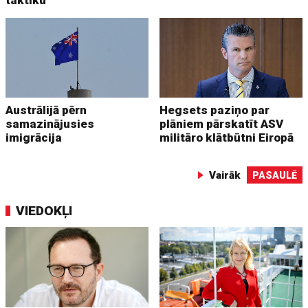
Austrālijā pērn
Hegsets paziņo par
samazinājusies
plāniem pārskatīt ASV
imigrācija
militāro klātbūtni Eiropā
Vairāk
PASAULĒ
VIEDOKĻI