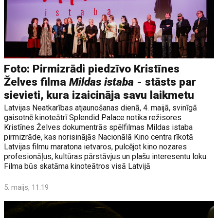
Foto: Pirmizrādi piedzīvo Kristīnes
Želves filma
Mildas istaba
- stāsts par
sievieti, kura izaicināja savu laikmetu
Latvijas Neatkarības atjaunošanas dienā, 4. maijā, svinīgā
gaisotnē kinoteātrī Splendid Palace notika režisores
Kristīnes Želves dokumentrās spēlfilmas Mildas istaba
pirmizrāde, kas norisinājās Nacionālā Kino centra rīkotā
Latvijas filmu maratona ietvaros, pulcējot kino nozares
profesionāļus, kultūras pārstāvjus un plašu interesentu loku.
Filma būs skatāma kinoteātros visā Latvijā
5. maijs, 11:19