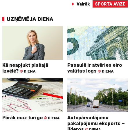
Vairāk
SPORTA AVĪZE
UZŅĒMĒJA DIENA
Kā neapjukt plašajā
Pasaulē ir atvēries eiro
izvēlē?
valūtas logs
©
DIENA
©
DIENA
Pārāk maz turīgo
Autopārvadājumu
©
DIENA
pakalpojumu eksports –
līderos
©
DIENA