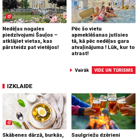
Nedēļas nogales
Pēc šo vietu
piedzīvojumi Šauļos –
apmeklēšanas jutīsies
atklājiet vietas, kas
tā, kā pēc nedēļas gara
pārsteidz pat vietējos!
atvaļinājuma ! Lūk, kur to
atrast!
Vairāk
VIDE UN TŪRISMS
IZKLAIDE
Skābenes dārzā, burkās,
Saulgriežu dzērieni