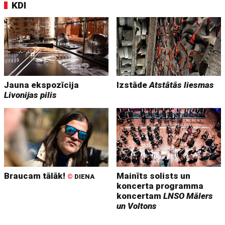
KDI
Jauna ekspozīcija
Izstāde
Atstātās liesmas
Livonijas pilis
Braucam tālāk!
Mainīts solists un
©
DIENA
koncerta programma
koncertam
LNSO Mālers
un Voltons