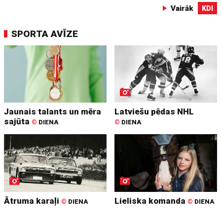
Vairāk
KDI
SPORTA AVĪZE
Jaunais talants un mēra
Latviešu pēdas NHL
sajūta
©
DIENA
©
DIENA
Ātruma karaļi
Lieliska komanda
©
DIENA
©
DIENA