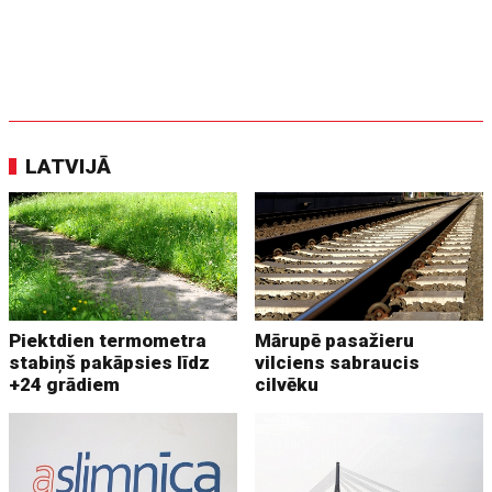
LATVIJĀ
Piektdien termometra
Mārupē pasažieru
stabiņš pakāpsies līdz
vilciens sabraucis
+24 grādiem
cilvēku