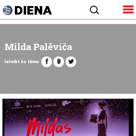
Milda Palēviča
Ieteikt šo tēmu