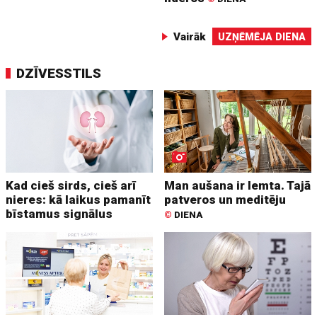
Vairāk
UZŅĒMĒJA DIENA
DZĪVESSTILS
Kad cieš sirds, cieš arī
Man aušana ir lemta. Tajā
nieres: kā laikus pamanīt
patveros un meditēju
bīstamus signālus
©
DIENA