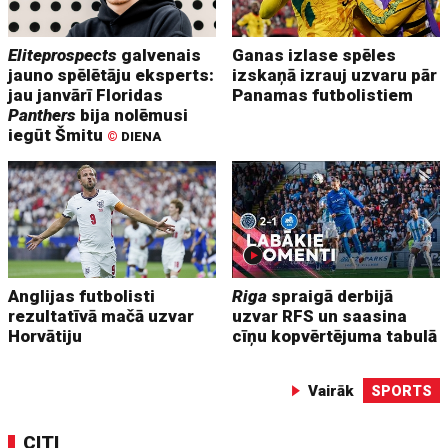
Eliteprospects
galvenais
Ganas izlase spēles
jauno spēlētāju eksperts:
izskaņā izrauj uzvaru pār
jau janvārī Floridas
Panamas futbolistiem
Panthers
bija nolēmusi
iegūt Šmitu
©
DIENA
Anglijas futbolisti
Riga
spraigā derbijā
rezultatīvā mačā uzvar
uzvar RFS un saasina
Horvātiju
cīņu kopvērtējuma tabulā
Vairāk
SPORTS
CITI