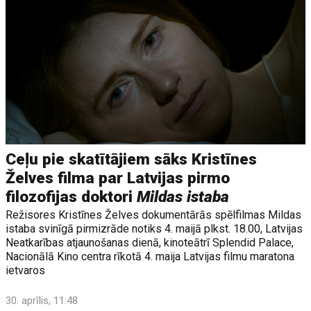
Ceļu pie skatītājiem sāks Kristīnes
Želves filma par Latvijas pirmo
filozofijas doktori
Mildas istaba
Režisores Kristīnes Želves dokumentārās spēlfilmas Mildas
istaba svinīgā pirmizrāde notiks 4. maijā plkst. 18.00, Latvijas
Neatkarības atjaunošanas dienā, kinoteātrī Splendid Palace,
Nacionālā Kino centra rīkotā 4. maija Latvijas filmu maratona
ietvaros
30. aprīlis, 11:48