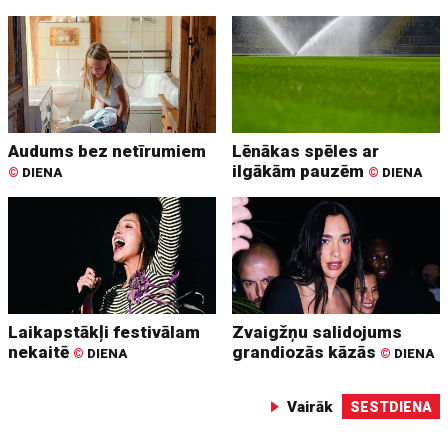
Audums bez netīrumiem
Lēnākas spēles ar
ilgākām pauzēm
©
DIENA
©
DIENA
Laikapstākļi festivālam
Zvaigžņu salidojums
nekaitē
grandiozās kāzās
©
DIENA
©
DIENA
Vairāk
SESTDIENA