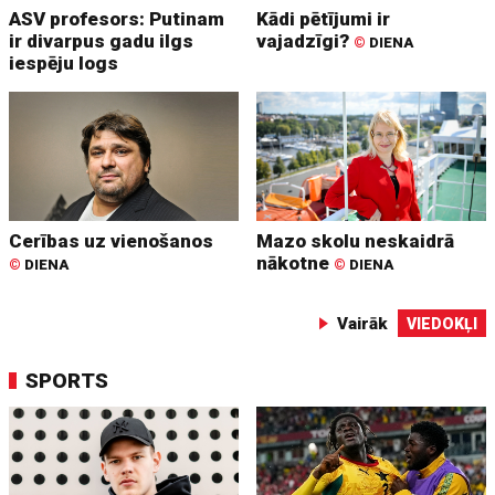
ASV profesors: Putinam
Kādi pētījumi ir
ir divarpus gadu ilgs
vajadzīgi?
©
DIENA
iespēju logs
Cerības uz vienošanos
Mazo skolu neskaidrā
nākotne
©
DIENA
©
DIENA
Vairāk
VIEDOKĻI
SPORTS