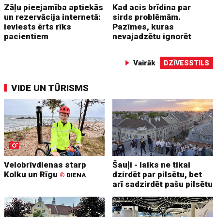
Zāļu pieejamība aptiekās
Kad acis brīdina par
un rezervācija internetā:
sirds problēmām.
ieviests ērts rīks
Pazīmes, kuras
pacientiem
nevajadzētu ignorēt
Vairāk
DZĪVESSTILS
VIDE UN TŪRISMS
Velobrīvdienas starp
Šauļi - laiks ne tikai
Kolku un Rīgu
dzirdēt par pilsētu, bet
©
DIENA
arī sadzirdēt pašu pilsētu