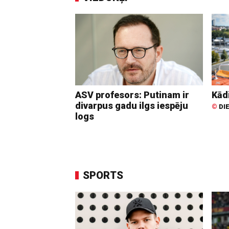
ASV profesors: Putinam ir
Kādi
divarpus gadu ilgs iespēju
©
DI
logs
SPORTS