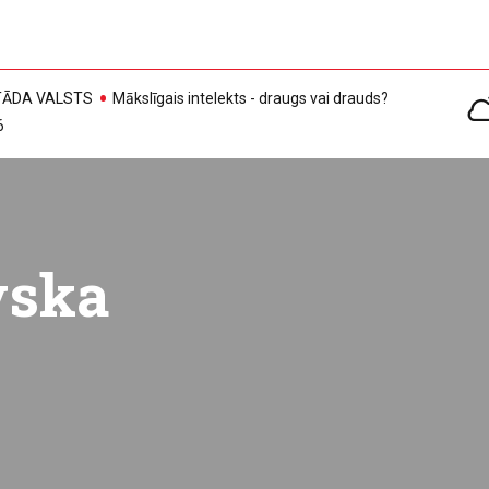
, TĀDA VALSTS
Mākslīgais intelekts - draugs vai drauds?
6
vska