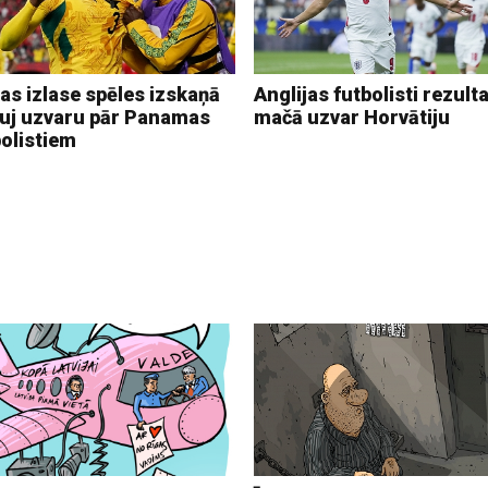
as izlase spēles izskaņā
Anglijas futbolisti rezulta
auj uzvaru pār Panamas
mačā uzvar Horvātiju
bolistiem