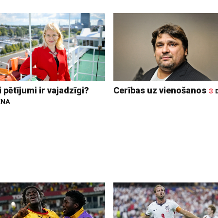
 pētījumi ir vajadzīgi?
Cerības uz vienošanos
©
D
ENA