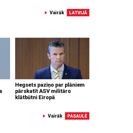
Vairāk
LATVIJĀ
Hegsets paziņo par plāniem
a
pārskatīt ASV militāro
klātbūtni Eiropā
Vairāk
PASAULĒ