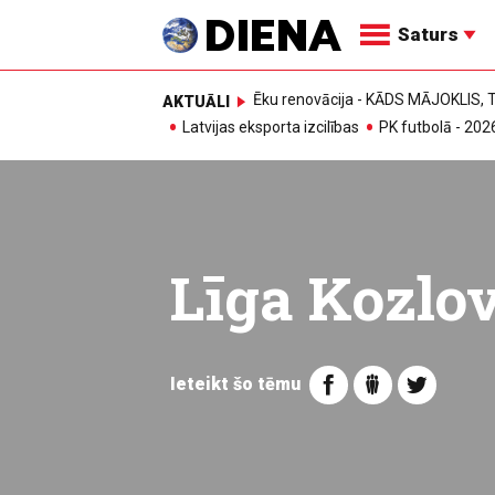
Saturs
Ēku renovācija - KĀDS MĀJOKLIS
AKTUĀLI
Latvijas eksporta izcilības
PK futbolā - 202
Līga Kozlo
Ieteikt šo tēmu