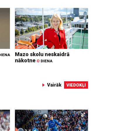
Mazo skolu neskaidrā
IENA
nākotne
©
DIENA
Vairāk
VIEDOKĻI