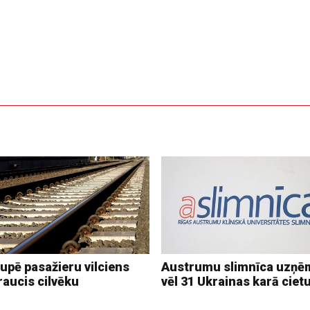
upē pasažieru vilciens
Austrumu slimnīca uzņē
raucis cilvēku
vēl 31 Ukrainas karā ciet