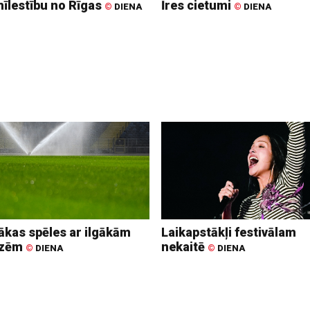
mīlestību no Rīgas
Īres cietumi
©
DIENA
©
DIENA
ākas spēles ar ilgākām
Laikapstākļi festivālam
uzēm
nekaitē
©
DIENA
©
DIENA