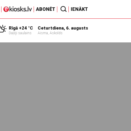
ABONĒT
IENĀKT
Rīgā +24 °C
Ceturtdiena, 6. augusts
Daļēji saulains
Aisma, Askolds