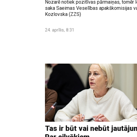
Nozarē notiek pozitīvas pārmaiņas, tomēr lē
saka Saeimas Veselības apakškomisijas va
Kozlovska (ZZS)
24. aprīlis, 8:31
Tas ir būt vai nebūt jautāju