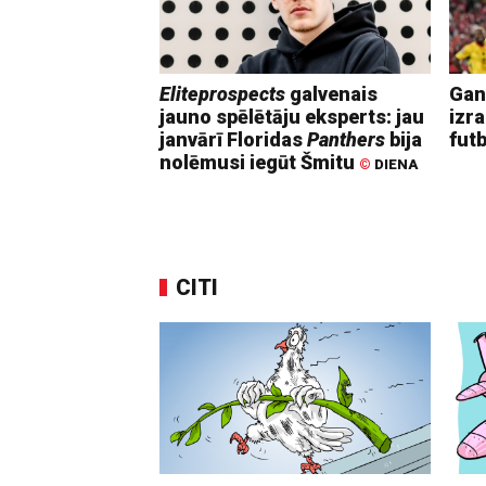
Eliteprospects
galvenais
Gan
jauno spēlētāju eksperts: jau
izr
janvārī Floridas
Panthers
bija
fut
nolēmusi iegūt Šmitu
©
DIENA
CITI