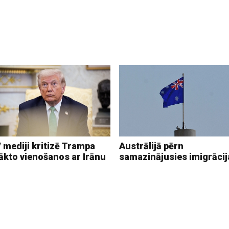
 mediji kritizē Trampa
Austrālijā pērn
ākto vienošanos ar Irānu
samazinājusies imigrācij