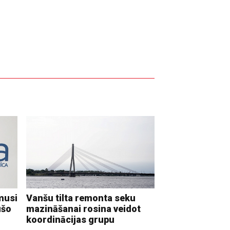
musi
Vanšu tilta remonta seku
ušo
mazināšanai rosina veidot
koordinācijas grupu