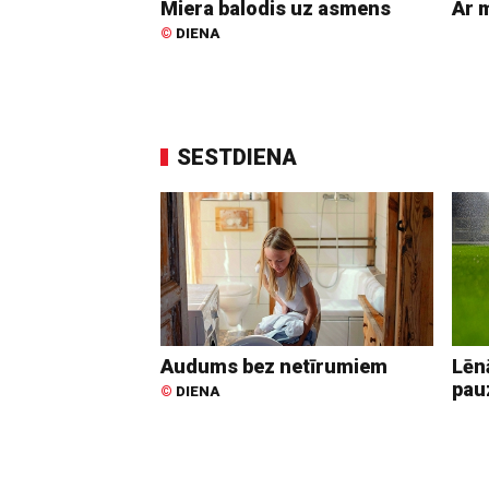
Miera balodis uz asmens
Ar 
©
DIENA
SESTDIENA
Audums bez netīrumiem
Lēn
pa
©
DIENA