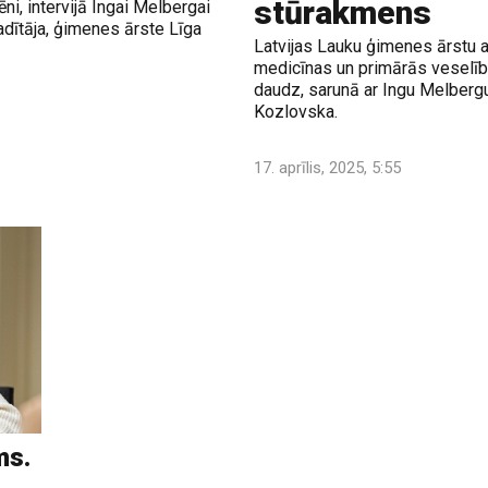
stūrakmens
ni, intervijā Ingai Melbergai
dītāja, ģimenes ārste Līga
Latvijas Lauku ģimenes ārstu a
medicīnas un primārās veselības
daudz, sarunā ar Ingu Melberg
Kozlovska.
17. aprīlis, 2025, 5:55
ms.