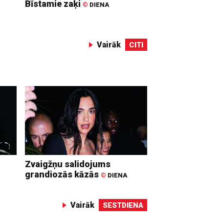
Bīstamie zaķi
©
DIENA
Vairāk
CITI
Zvaigžņu salidojums
grandiozās kāzās
©
DIENA
Vairāk
SESTDIENA