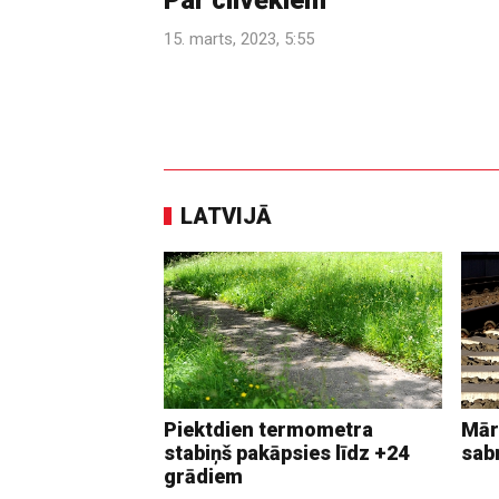
Par cilvēkiem
15. marts, 2023, 5:55
LATVIJĀ
Piektdien termometra
Mār
stabiņš pakāpsies līdz +24
sab
grādiem