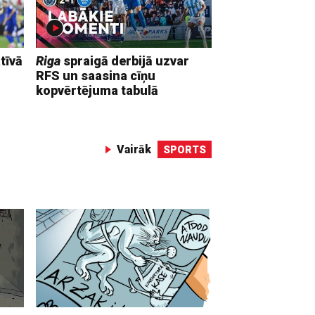
tīvā
Riga
spraigā derbijā uzvar
RFS un saasina cīņu
kopvērtējuma tabulā
Vairāk
SPORTS