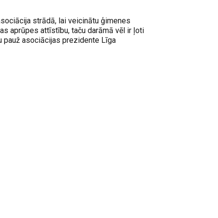
sociācija strādā, lai veicinātu ģimenes
 aprūpes attīstību, taču darāmā vēl ir ļoti
u pauž asociācijas prezidente Līga