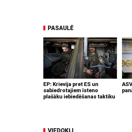
PASAULĒ
EP: Krievija pret ES un
ASV
sabiedrotajiem īsteno
pan
plašāku iebiedēšanas taktiku
VIEDOKĻI