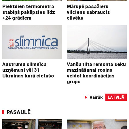
Piektdien termometra
Mārupē pasažieru
stabiņš pakāpsies līdz
vilciens sabraucis
+24 grādiem
cilvēku
Austrumu slimnīca
Vanšu tilta remonta seku
uzņēmusi vēl 31
mazināšanai rosina
Ukrainas karā cietušo
veidot koordinācijas
grupu
Vairāk
LATVIJĀ
PASAULĒ