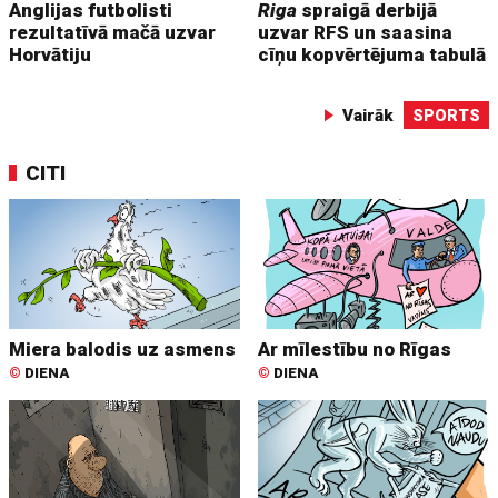
Anglijas futbolisti
Riga
spraigā derbijā
rezultatīvā mačā uzvar
uzvar RFS un saasina
Horvātiju
cīņu kopvērtējuma tabulā
Vairāk
SPORTS
CITI
Miera balodis uz asmens
Ar mīlestību no Rīgas
©
DIENA
©
DIENA