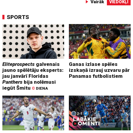
Vairāk
VIEDOKĻI
SPORTS
Eliteprospects
galvenais
Ganas izlase spēles
jauno spēlētāju eksperts:
izskaņā izrauj uzvaru pār
jau janvārī Floridas
Panamas futbolistiem
Panthers
bija nolēmusi
iegūt Šmitu
©
DIENA