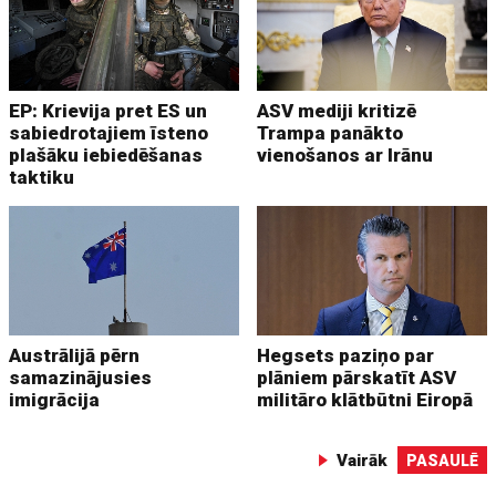
EP: Krievija pret ES un
ASV mediji kritizē
sabiedrotajiem īsteno
Trampa panākto
plašāku iebiedēšanas
vienošanos ar Irānu
taktiku
Austrālijā pērn
Hegsets paziņo par
samazinājusies
plāniem pārskatīt ASV
imigrācija
militāro klātbūtni Eiropā
Vairāk
PASAULĒ