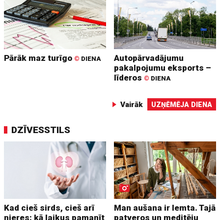
Pārāk maz turīgo
Autopārvadājumu
©
DIENA
pakalpojumu eksports –
līderos
©
DIENA
Vairāk
UZŅĒMĒJA DIENA
DZĪVESSTILS
Kad cieš sirds, cieš arī
Man aušana ir lemta. Tajā
nieres: kā laikus pamanīt
patveros un meditēju