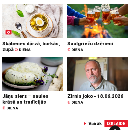
Skābenes dārzā, burkās,
Saulgriežu dzērieni
zupā
©
DIENA
©
DIENA
Jāņu siers – saules
Zirnis joko - 18.06.2026
krāsā un tradīcijās
©
DIENA
©
DIENA
Vairāk
IZKLAIDE