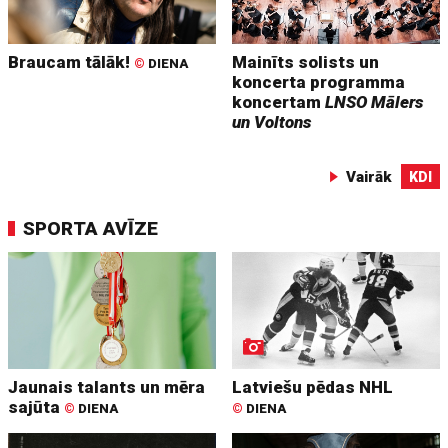
Braucam tālāk!
Mainīts solists un
©
DIENA
koncerta programma
koncertam
LNSO Mālers
un Voltons
Vairāk
KDI
SPORTA AVĪZE
Jaunais talants un mēra
Latviešu pēdas NHL
sajūta
©
DIENA
©
DIENA