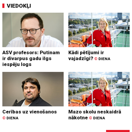
VIEDOKĻI
ASV profesors: Putinam
Kādi pētījumi ir
ir divarpus gadu ilgs
vajadzīgi?
©
DIENA
iespēju logs
Cerības uz vienošanos
Mazo skolu neskaidrā
nākotne
©
DIENA
©
DIENA