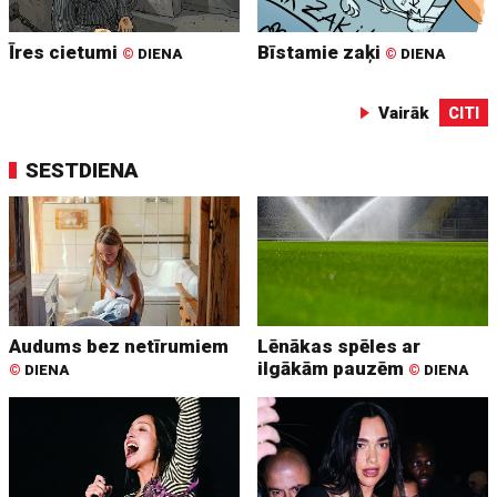
Īres cietumi
Bīstamie zaķi
©
DIENA
©
DIENA
Vairāk
CITI
SESTDIENA
Audums bez netīrumiem
Lēnākas spēles ar
ilgākām pauzēm
©
DIENA
©
DIENA