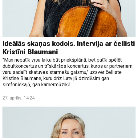
Ideālās skaņas kodols. Intervija ar čellisti
Kristīni Blaumani
"Man nepatīk visu laiku būt priekšplānā, bet patīk spēlēt
dubultkoncertus un trīskāršos koncertus, kuros ar partneriem
varu sadalīt skatuves starmešu gaismu," uzsver čelliste
Kristīne Blaumane, kuru drīz Latvijā dzirdēsim gan
simfoniskajā, gan kamermūzikā
27. aprīlis, 14:24