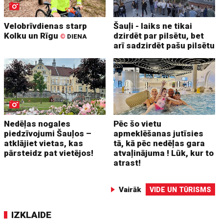
Velobrīvdienas starp
Šauļi - laiks ne tikai
Kolku un Rīgu
dzirdēt par pilsētu, bet
©
DIENA
arī sadzirdēt pašu pilsētu
Nedēļas nogales
Pēc šo vietu
piedzīvojumi Šauļos –
apmeklēšanas jutīsies
atklājiet vietas, kas
tā, kā pēc nedēļas gara
pārsteidz pat vietējos!
atvaļinājuma ! Lūk, kur to
atrast!
Vairāk
VIDE UN TŪRISMS
IZKLAIDE