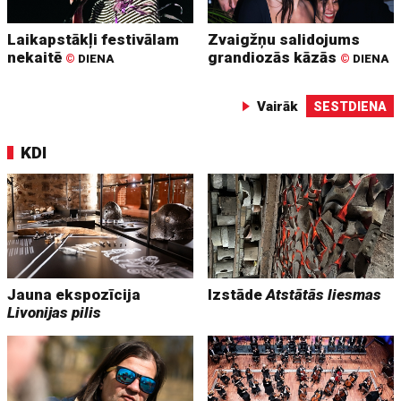
Laikapstākļi festivālam
Zvaigžņu salidojums
nekaitē
grandiozās kāzās
©
DIENA
©
DIENA
Vairāk
SESTDIENA
KDI
Jauna ekspozīcija
Izstāde
Atstātās liesmas
Livonijas pilis