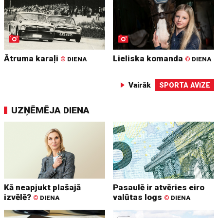
Ātruma karaļi
Lieliska komanda
©
DIENA
©
DIENA
Vairāk
SPORTA AVĪZE
UZŅĒMĒJA DIENA
Kā neapjukt plašajā
Pasaulē ir atvēries eiro
izvēlē?
valūtas logs
©
DIENA
©
DIENA