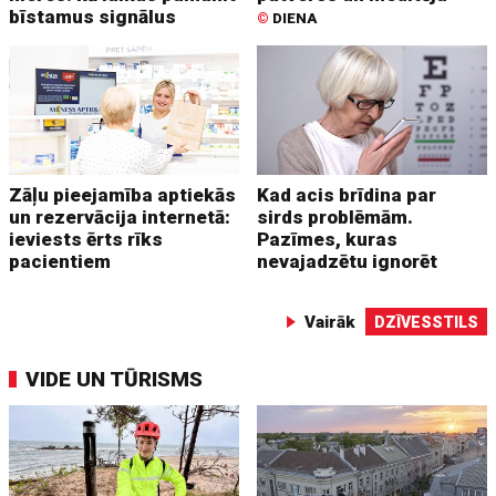
bīstamus signālus
©
DIENA
Zāļu pieejamība aptiekās
Kad acis brīdina par
un rezervācija internetā:
sirds problēmām.
ieviests ērts rīks
Pazīmes, kuras
pacientiem
nevajadzētu ignorēt
Vairāk
DZĪVESSTILS
VIDE UN TŪRISMS