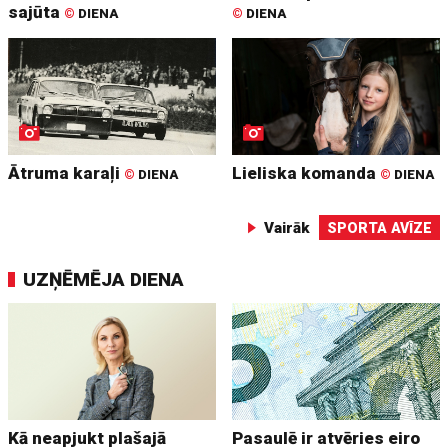
sajūta
©
DIENA
©
DIENA
Ātruma karaļi
Lieliska komanda
©
DIENA
©
DIENA
Vairāk
SPORTA AVĪZE
UZŅĒMĒJA DIENA
Kā neapjukt plašajā
Pasaulē ir atvēries eiro