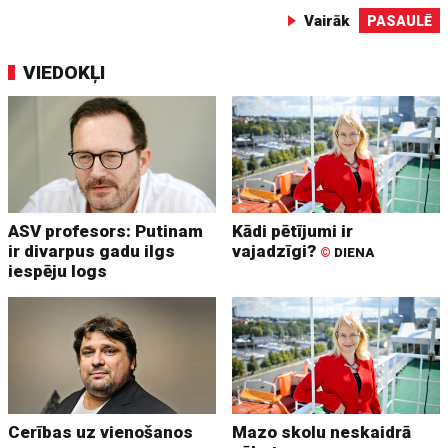
Vairāk
PASAULĒ
VIEDOKĻI
ASV profesors: Putinam
Kādi pētījumi ir
ir divarpus gadu ilgs
vajadzīgi?
©
DIENA
iespēju logs
Cerības uz vienošanos
Mazo skolu neskaidrā