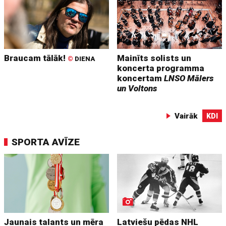
Braucam tālāk!
Mainīts solists un
©
DIENA
koncerta programma
koncertam
LNSO Mālers
un Voltons
Vairāk
KDI
SPORTA AVĪZE
Jaunais talants un mēra
Latviešu pēdas NHL