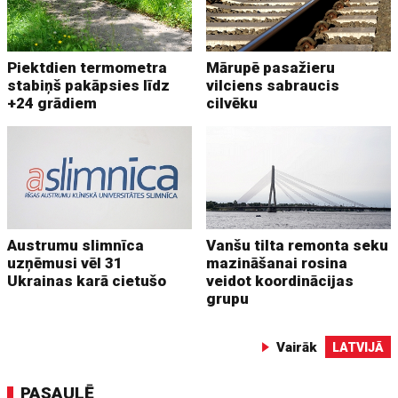
Piektdien termometra
Mārupē pasažieru
stabiņš pakāpsies līdz
vilciens sabraucis
+24 grādiem
cilvēku
Austrumu slimnīca
Vanšu tilta remonta seku
uzņēmusi vēl 31
mazināšanai rosina
Ukrainas karā cietušo
veidot koordinācijas
grupu
Vairāk
LATVIJĀ
PASAULĒ