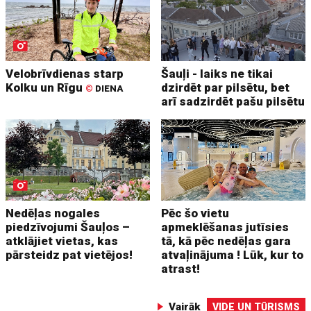
Velobrīvdienas starp
Šauļi - laiks ne tikai
Kolku un Rīgu
dzirdēt par pilsētu, bet
©
DIENA
arī sadzirdēt pašu pilsētu
Nedēļas nogales
Pēc šo vietu
piedzīvojumi Šauļos –
apmeklēšanas jutīsies
atklājiet vietas, kas
tā, kā pēc nedēļas gara
pārsteidz pat vietējos!
atvaļinājuma ! Lūk, kur to
atrast!
Vairāk
VIDE UN TŪRISMS