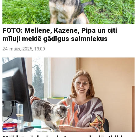
FOTO: Mellene, Kazene, Pipa un citi
mīluļi meklē gādīgus saimniekus
24. maijs, 2025, 13:00