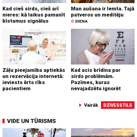
Kad cieš sirds, cieš arī
Man aušana ir lemta. Tajā
nieres: kā laikus pamanīt
patveros un meditēju
bīstamus signālus
©
DIENA
Zāļu pieejamība aptiekās
Kad acis brīdina par
un rezervācija internetā:
sirds problēmām.
ieviests ērts rīks
Pazīmes, kuras
pacientiem
nevajadzētu ignorēt
Vairāk
DZĪVESSTILS
VIDE UN TŪRISMS