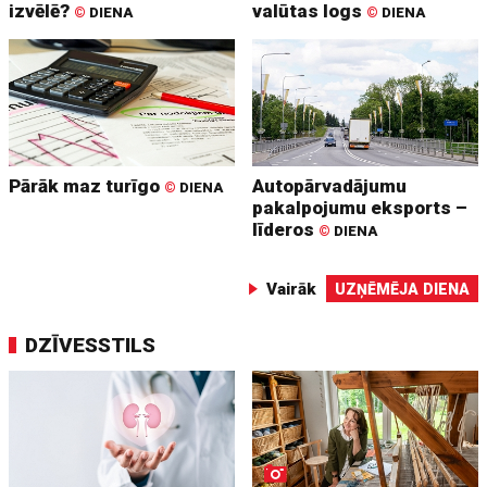
izvēlē?
valūtas logs
©
DIENA
©
DIENA
Pārāk maz turīgo
Autopārvadājumu
©
DIENA
pakalpojumu eksports –
līderos
©
DIENA
Vairāk
UZŅĒMĒJA DIENA
DZĪVESSTILS