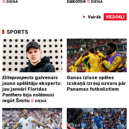
nākotne
©
DIENA
©
DIENA
Vairāk
VIEDOKĻI
SPORTS
Eliteprospects
galvenais
Ganas izlase spēles
jauno spēlētāju eksperts:
izskaņā izrauj uzvaru pār
jau janvārī Floridas
Panamas futbolistiem
Panthers
bija nolēmusi
iegūt Šmitu
©
DIENA