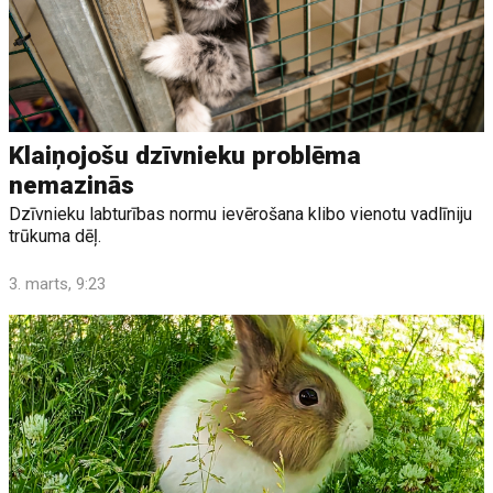
Klaiņojošu dzīvnieku problēma
nemazinās
Dzīvnieku labturības normu ievērošana klibo vienotu vadlīniju
trūkuma dēļ.
3. marts, 9:23