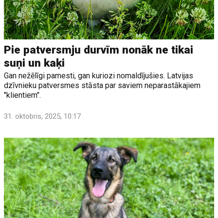
Pie patversmju durvīm nonāk ne tikai
suņi un kaķi
Gan nežēlīgi pamesti, gan kuriozi nomaldījušies. Latvijas
dzīvnieku patversmes stāsta par saviem neparastākajiem
"klientiem".
31. oktobris, 2025, 10:17