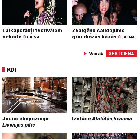
Laikapstākļi festivālam
Zvaigžņu salidojums
nekaitē
grandiozās kāzās
©
DIENA
©
DIENA
Vairāk
SESTDIENA
KDI
Jauna ekspozīcija
Izstāde
Atstātās liesmas
Livonijas pilis