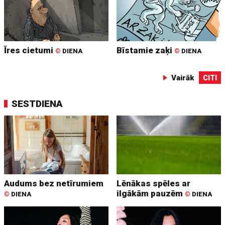
Īres cietumi
Bīstamie zaķi
©
DIENA
©
DIENA
Vairāk
CITI
SESTDIENA
Audums bez netīrumiem
Lēnākas spēles ar
ilgākām pauzēm
©
DIENA
©
DIENA