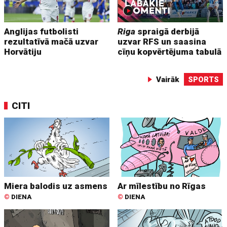
Anglijas futbolisti
Riga
spraigā derbijā
rezultatīvā mačā uzvar
uzvar RFS un saasina
Horvātiju
cīņu kopvērtējuma tabulā
Vairāk
SPORTS
CITI
Miera balodis uz asmens
Ar mīlestību no Rīgas
©
DIENA
©
DIENA