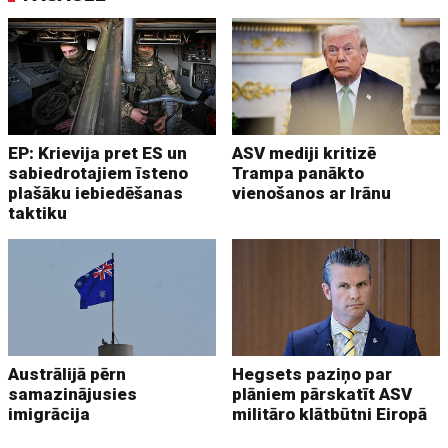
EP: Krievija pret ES un
ASV mediji kritizē
sabiedrotajiem īsteno
Trampa panākto
plašāku iebiedēšanas
vienošanos ar Irānu
taktiku
Austrālijā pērn
Hegsets paziņo par
samazinājusies
plāniem pārskatīt ASV
imigrācija
militāro klātbūtni Eiropā