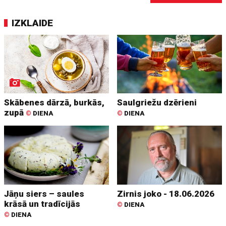
IZKLAIDE
Skābenes dārzā, burkās,
Saulgriežu dzērieni
zupā
©
DIENA
©
DIENA
Jāņu siers – saules
Zirnis joko - 18.06.2026
krāsā un tradīcijās
©
DIENA
©
DIENA