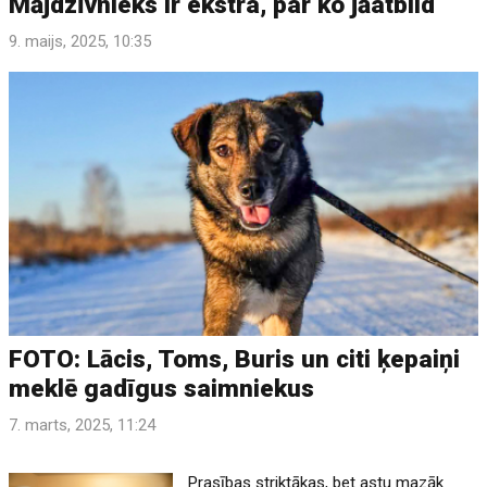
Mājdzīvnieks ir ekstra, par ko jāatbild
9. maijs, 2025, 10:35
FOTO: Lācis, Toms, Buris un citi ķepaiņi
meklē gadīgus saimniekus
7. marts, 2025, 11:24
Prasības striktākas, bet astu mazāk