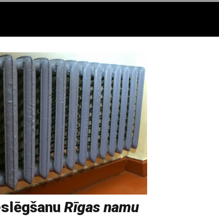
eslēgšanu
Rīgas namu