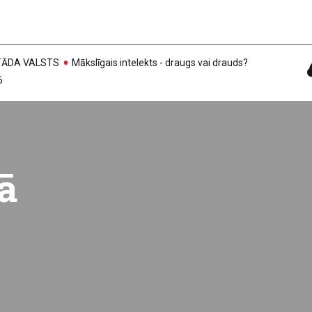
, TĀDA VALSTS
Mākslīgais intelekts - draugs vai drauds?
6
ā