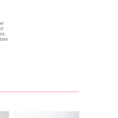
er
ot
os,
gāzes