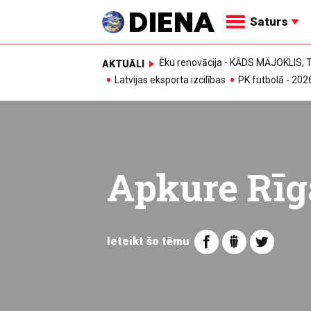
Saturs
Ēku renovācija - KĀDS MĀJOKLIS
AKTUĀLI
Latvijas eksporta izcilības
PK futbolā - 202
Apkure Rīg
Ieteikt šo tēmu