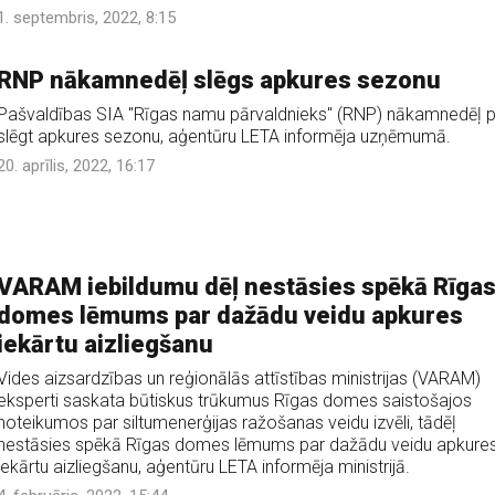
1. septembris, 2022, 8:15
RNP nākamnedēļ slēgs apkures sezonu
Pašvaldības SIA "Rīgas namu pārvaldnieks" (RNP) nākamnedēļ 
slēgt apkures sezonu, aģentūru LETA informēja uzņēmumā.
20. aprīlis, 2022, 16:17
VARAM iebildumu dēļ nestāsies spēkā Rīga
domes lēmums par dažādu veidu apkures
iekārtu aizliegšanu
Vides aizsardzības un reģionālās attīstības ministrijas (VARAM)
eksperti saskata būtiskus trūkumus Rīgas domes saistošajos
noteikumos par siltumenerģijas ražošanas veidu izvēli, tādēļ
nestāsies spēkā Rīgas domes lēmums par dažādu veidu apkure
iekārtu aizliegšanu, aģentūru LETA informēja ministrijā.