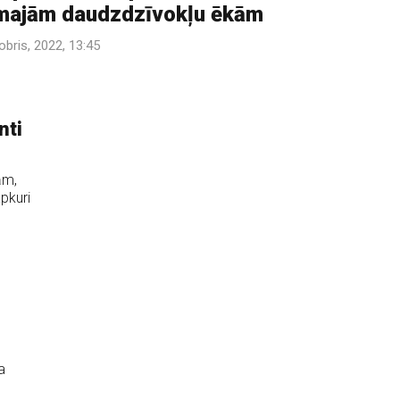
majām daudzdzīvokļu ēkām
obris, 2022, 13:45
nti
ām,
pkuri
a