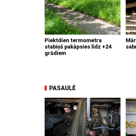
Piektdien termometra
Mār
stabiņš pakāpsies līdz +24
sab
grādiem
PASAULĒ