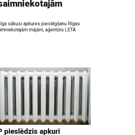
aimniekotajām
Rīga sākusi apkures pieslēgšanu Rīgas
imniekotajām mājām, aģentūru LETA
 pieslēdzis apkuri