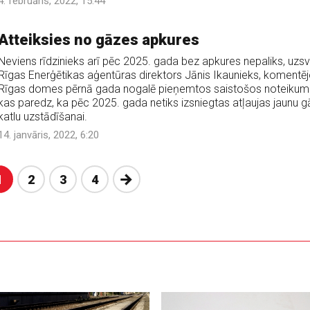
4. februāris, 2022, 15:44
Atteiksies no gāzes apkures
Neviens rīdzinieks arī pēc 2025. gada bez apkures nepaliks, uzsv
Rīgas Enerģētikas aģentūras direktors Jānis Ikaunieks, komentēj
Rīgas domes pērnā gada nogalē pieņemtos saistošos noteikum
kas paredz, ka pēc 2025. gada netiks izsniegtas atļaujas jaunu 
katlu uzstādīšanai.
14. janvāris, 2022, 6:20
Nākošā
1
2
3
4