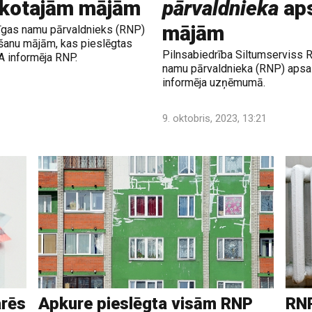
ekotajām mājām
pārvaldnieka
aps
mājām
gas namu pārvaldnieks (RNP)
šanu mājām, kas pieslēgtas
Pilnsabiedrība Siltumserviss 
A informēja RNP.
namu pārvaldnieka (RNP) apsa
informēja uzņēmumā.
9. oktobris, 2023, 13:21
arēs
Apkure pieslēgta visām RNP
RNP