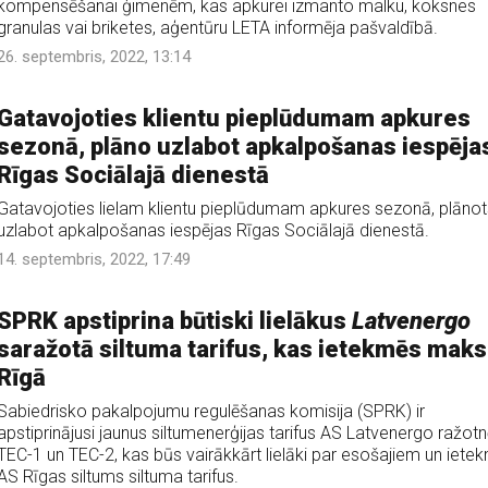
kompensēšanai ģimenēm, kas apkurei izmanto malku, koksnes
granulas vai briketes, aģentūru LETA informēja pašvaldībā.
26. septembris, 2022, 13:14
Gatavojoties klientu pieplūdumam apkures
sezonā, plāno uzlabot apkalpošanas iespēja
Rīgas Sociālajā dienestā
Gatavojoties lielam klientu pieplūdumam apkures sezonā, plānot
uzlabot apkalpošanas iespējas Rīgas Sociālajā dienestā.
14. septembris, 2022, 17:49
SPRK apstiprina būtiski lielākus
Latvenergo
saražotā siltuma tarifus, kas ietekmēs mak
Rīgā
Sabiedrisko pakalpojumu regulēšanas komisija (SPRK) ir
apstiprinājusi jaunus siltumenerģijas tarifus AS Latvenergo ražot
TEC-1 un TEC-2, kas būs vairākkārt lielāki par esošajiem un iete
AS Rīgas siltums siltuma tarifus.