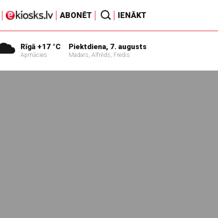
ABONĒT
IENĀKT
Rīgā +17 °C
Piektdiena, 7. augusts
Apmācies
Madars, Alfrēds, Fredis