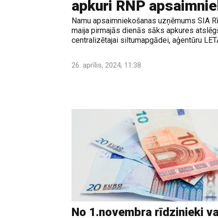
apkuri RNP apsaimni
Namu apsaimniekošanas uzņēmums SIA Rī
maija pirmajās dienās sāks apkures atslēg
centralizētajai siltumapgādei, aģentūru LET
26. aprīlis, 2024, 11:38
No 1.novembra rīdzinieki v