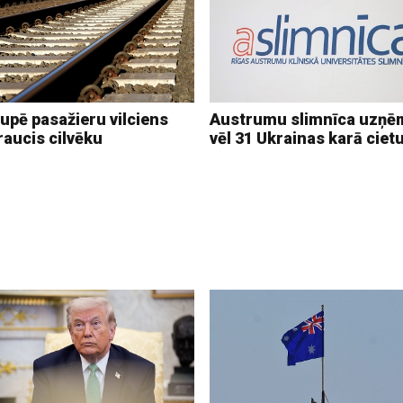
upē pasažieru vilciens
Austrumu slimnīca uzņē
raucis cilvēku
vēl 31 Ukrainas karā ciet