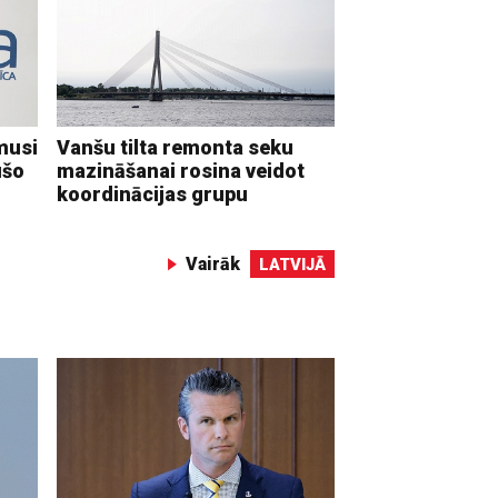
musi
Vanšu tilta remonta seku
ušo
mazināšanai rosina veidot
koordinācijas grupu
Vairāk
LATVIJĀ