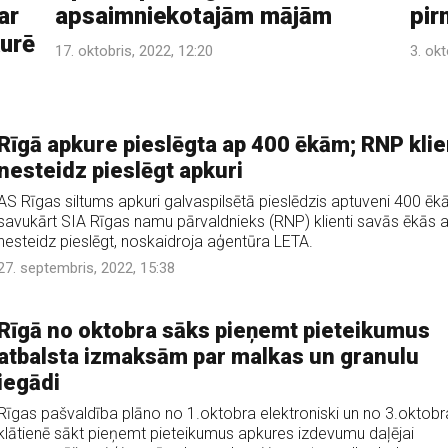
ar
apsaimniekotajām mājām
pir
kurē
17. oktobris, 2022, 12:20
3. okt
Rīgā apkure pieslēgta ap 400 ēkām; RNP klie
nesteidz pieslēgt apkuri
AS Rīgas siltums apkuri galvaspilsētā pieslēdzis aptuveni 400 ēk
savukārt SIA Rīgas namu pārvaldnieks (RNP) klienti savās ēkās a
nesteidz pieslēgt, noskaidroja aģentūra LETA.
27. septembris, 2022, 15:38
Rīgā no oktobra sāks pieņemt pieteikumus
atbalsta izmaksām par malkas un granulu
iegādi
Rīgas pašvaldība plāno no 1.oktobra elektroniski un no 3.oktobr
klātienē sākt pieņemt pieteikumus apkures izdevumu daļējai