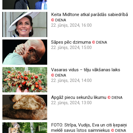
Keita Midltone atkal parādās sabiedrībā
©
DIENA
22. jūnijs, 2024, 16:00
Sāpes pēc dzimuma
©
DIENA
22. jūnijs, 2024, 15:00
Vasaras vidus – tēju vākšanas laiks
©
DIENA
22. jūnijs, 2024, 14:00
Apgāž piecu sekunžu likumu
©
DIENA
22. jūnijs, 2024, 13:00
FOTO: Strīpa, Vudijs, Eva un citi ķepaiņi
meklē savus īstos saimniekus
©
DIENA