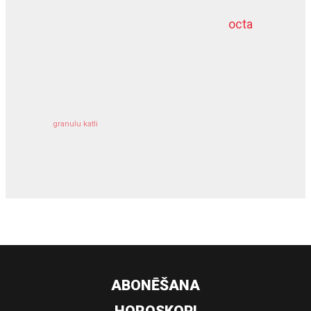
octa
dziļurbums
kravu apdrošināšana
granulu katli
siltumsūknis
ABONĒŠANA