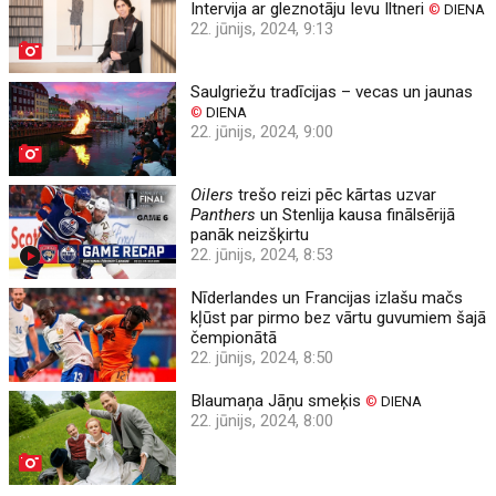
Intervija ar gleznotāju Ievu Iltneri
©
DIENA
22. jūnijs, 2024, 9:13
Saulgriežu tradīcijas – vecas un jaunas
©
DIENA
22. jūnijs, 2024, 9:00
Oilers
trešo reizi pēc kārtas uzvar
Panthers
un Stenlija kausa finālsērijā
panāk neizšķirtu
22. jūnijs, 2024, 8:53
Nīderlandes un Francijas izlašu mačs
kļūst par pirmo bez vārtu guvumiem šajā
čempionātā
22. jūnijs, 2024, 8:50
Blaumaņa Jāņu smeķis
©
DIENA
22. jūnijs, 2024, 8:00