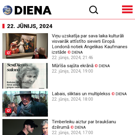
22. JŪNIJS, 2024
Viņu uzskatīja par sava laika kulturāli
visvairāk attīstīto sievieti Eiropā.
Londonā notiek Angelikas Kaufmanes
izstāde
©
DIENA
22. jūnijs, 2024, 21:46
Mūrīša sajūta ekrānā
©
DIENA
22. jūnijs, 2024, 19:00
Labais, sliktais un multiplekss
©
DIENA
22. jūnijs, 2024, 18:00
Timberleiku aiztur par braukšanu
dzērumā
©
DIENA
22. jūnijs, 2024, 17:00