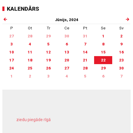
KALENDĀRS
Jūnijs, 2024
P
Ot
Tr
Ce
Pt
Se
Sv
27
28
29
30
31
1
2
3
4
5
6
7
8
9
10
11
12
13
14
15
16
17
18
19
20
21
22
23
24
25
26
27
28
29
30
1
2
3
4
5
6
7
ziedu piegāde rīgā
meliorācijas darbi