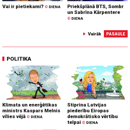
Vai ir pietiekami?
Priekšplānā BTS, Sombr
©
DIENA
un Sabrīna Kārpentere
©
DIENA
Vairāk
PASAULE
POLITIKA
Klimata un enerģētikas
Stiprina Latvijas
ministrs Kaspars Melnis
piederību Eiropas
vīlies vējā
demokrātisko vērtību
©
DIENA
telpai
©
DIENA