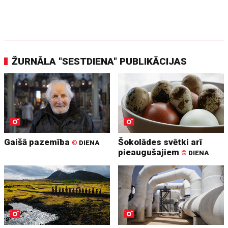
ŽURNĀLA "SESTDIENA" PUBLIKĀCIJAS
Gaišā pazemība
Šokolādes svētki arī
©
DIENA
pieaugušajiem
©
DIENA