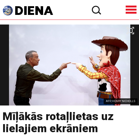
AFP, HENRY NICHOLLS
Mīļākās rotaļlietas uz
lielajiem ekrāniem