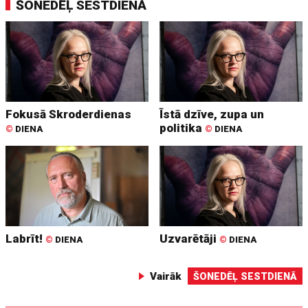
ŠONEDĒĻ SESTDIENĀ
Fokusā Skroderdienas
Īstā dzīve, zupa un
politika
©
DIENA
©
DIENA
Labrīt!
Uzvarētāji
©
DIENA
©
DIENA
Vairāk
ŠONEDĒĻ SESTDIENĀ