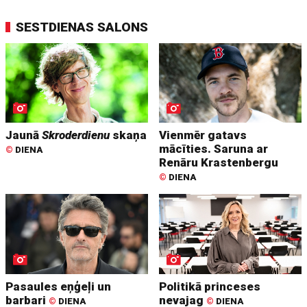
SESTDIENAS SALONS
Jaunā
Skroderdienu
skaņa
Vienmēr gatavs
mācīties. Saruna ar
©
DIENA
Renāru Krastenbergu
©
DIENA
Pasaules eņģeļi un
Politikā princeses
barbari
nevajag
©
DIENA
©
DIENA