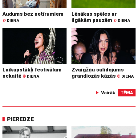
Audums bez netīrumiem
Lēnākas spēles ar
ilgākām pauzēm
©
DIENA
©
DIENA
Laikapstākļi festivālam
Zvaigžņu salidojums
nekaitē
grandiozās kāzās
©
DIENA
©
DIENA
Vairāk
TĒMA
PIEREDZE