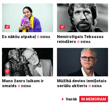
Es nākšu atpakaļ
Nemirstīgais Teksasas
©
DIENA
reindžers
©
DIENA
Mans žanrs laikam ir
Mūžībā devies iemīļotais
smaids
seriālu aktieris
©
DIENA
©
DIENA
Vairāk
IN MEMORIAM