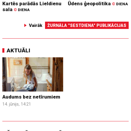
Kartēs parādās Lieldienu
Ūdens ģeopolitika
©
DIENA
sala
©
DIENA
Vairāk
ŽURNĀLA "SESTDIENA" PUBLIKĀCIJAS
AKTUĀLI
Audums bez netīrumiem
14. jūnijs, 14:21