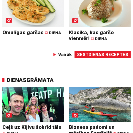
Omulīgas garšas
Klasika, kas garšo
©
DIENA
vienmēr!
©
DIENA
Vairāk
SESTDIENAS RECEPTES
DIENASGRĀMATA
Ceļš uz Kijivu šobrīd tāls
Biznesa padomi un
mācības Sardīnijā