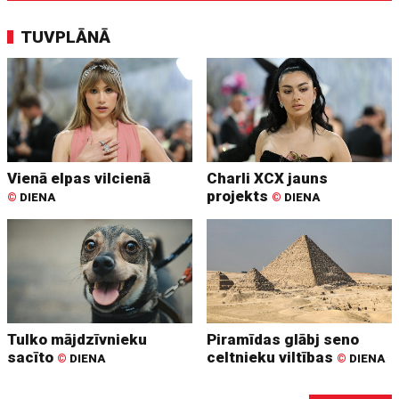
TUVPLĀNĀ
Vienā elpas vilcienā
Charli XCX jauns
projekts
©
DIENA
©
DIENA
Tulko mājdzīvnieku
Piramīdas glābj seno
sacīto
celtnieku viltības
©
DIENA
©
DIENA