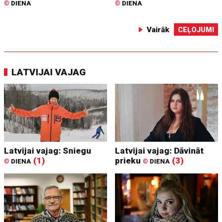
©
DIENA
©
DIENA
Vairāk
CEĻOJUMI
LATVIJAI VAJAG
Latvijai vajag: Sniegu
Latvijai vajag: Dāvināt
(1)
prieku
(3)
©
DIENA
©
DIENA