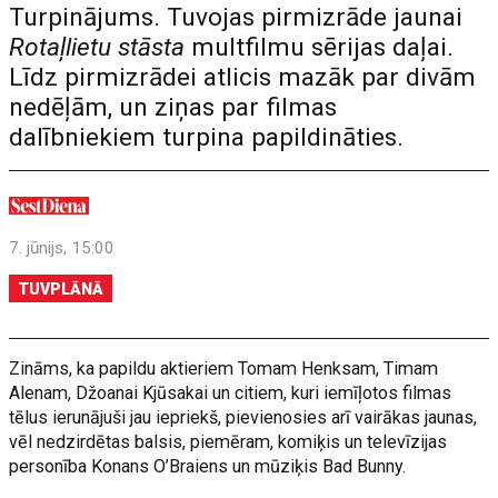
Turpinājums. Tuvojas pirmizrāde jaunai
Rotaļlietu stāsta
multfilmu sērijas daļai.
Līdz pirmizrādei atlicis mazāk par divām
nedēļām, un ziņas par filmas
dalībniekiem turpina papildināties.
7. jūnijs, 15:00
TUVPLĀNĀ
Zināms, ka papildu aktieriem Tomam Henksam, Timam
Alenam, Džoanai Kjūsakai un citiem, kuri iemīļotos filmas
tēlus ierunājuši jau iepriekš, pievienosies arī vairākas jaunas,
vēl nedzirdētas balsis, piemēram, komiķis un televīzijas
personība Konans O’Braiens un mūziķis Bad Bunny.