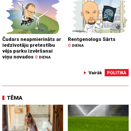
Čudars neapmierināts ar
Rentgenologs Sārts
iedzīvotāju pretestību
©
DIENA
vēja parku izvēršanai
viņu novados
©
DIENA
Vairāk
POLITIKA
TĒMA