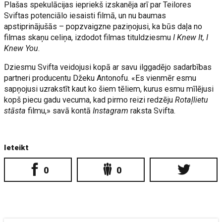
Plašas spekulācijas iepriekš izskanēja arī par Teilores
Sviftas potenciālo iesaisti filmā, un nu baumas
apstiprinājušās – popzvaigzne paziņojusi, ka būs daļa no
filmas skaņu celiņa, izdodot filmas tituldziesmu
I Knew It, I
Knew You
.
Dziesmu Svifta veidojusi kopā ar savu ilggadējo sadarbības
partneri producentu Džeku Antonofu. «Es vienmēr esmu
sapņojusi uzrakstīt kaut ko šiem tēliem, kurus esmu mīlējusi
kopš piecu gadu vecuma, kad pirmo reizi redzēju
Rotaļlietu
stāsta
filmu,» savā kontā
Instagram
raksta Svifta.
Ieteikt
0
0