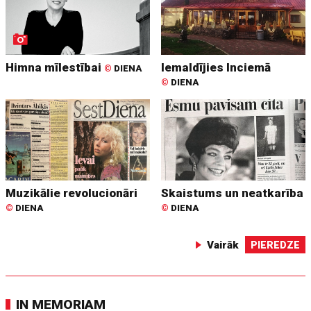
Himna mīlestībai
Iemaldījies Inciemā
©
DIENA
©
DIENA
Muzikālie revolucionāri
Skaistums un neatkarība
©
DIENA
©
DIENA
Vairāk
PIEREDZE
IN MEMORIAM