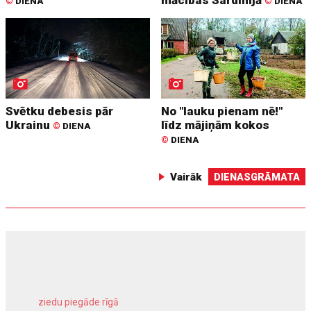
©
DIENA
©
DIENA
Svētku debesis pār
No "lauku pienam nē!"
Ukrainu
līdz mājiņām kokos
©
DIENA
©
DIENA
Vairāk
DIENASGRĀMATA
ziedu piegāde rīgā