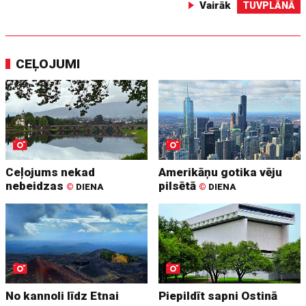
Vairāk
TUVPLĀNĀ
CEĻOJUMI
Ceļojums nekad
Amerikāņu gotika vēju
nebeidzas
pilsētā
©
DIENA
©
DIENA
No kannoli līdz Etnai
Piepildīt sapni Ostinā