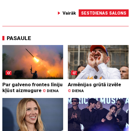
Vairāk
SESTDIENAS SALONS
PASAULE
Par galveno frontes līniju
Armēnijas grūtā izvēle
kļūst aizmugure
©
DIENA
©
DIENA