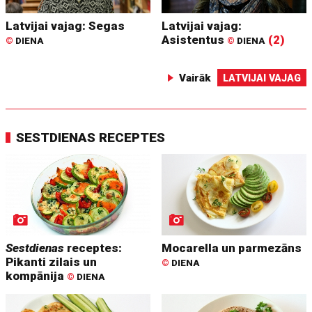
Latvijai vajag: Segas
Latvijai vajag:
Asistentus
(2)
©
DIENA
©
DIENA
Vairāk
LATVIJAI VAJAG
SESTDIENAS RECEPTES
Sestdienas
receptes:
Mocarella un parmezāns
Pikanti zilais un
©
DIENA
kompānija
©
DIENA