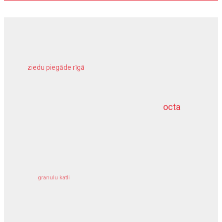
ziedu piegāde rīgā
meliorācijas darbi
octa
dziļurbums
kravu apdrošināšana
granulu katli
siltumsūknis