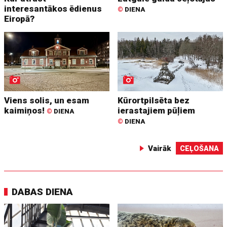
interesantākos ēdienus
©
DIENA
Eiropā?
Viens solis, un esam
Kūrortpilsēta bez
kaimiņos!
ierastajiem pūļiem
©
DIENA
©
DIENA
Vairāk
CEĻOŠANA
DABAS DIENA