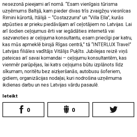
nesezonā pieejami arī nomā. “Esam vienīgais tūrisma
uzņēmums Baltijā, kam pieder divas trīs zvaigžņu viesnīcas
Rimini kūrortā, Itālijā – “Costazzurra” un “Villa Ella”, kurās
atpūsties ar prieku piedāvājam arī ceļotājiem no Latvijas. Lai
arī šodien ceļojumus ērti var iegādāties internetā vai
sazvanoties ar ceļojuma konsultantu, esam priecīgi par katru,
kas mūs apmeklē birojā Rīgas centrā,” tā “INTERLUX Travel”
Latvijas filiāles vadītājs Vitālijs Puķīts. Jubilejas reizē viņš
pateicas arī savai komandai – ceļojumu konsultantēm, kas
vienmēr parūpējas, lai katrs ceļojums būtu izplānots līdz
sīkumam, noritētu bez aizķeršanās, autobusu šoferiem,
gidiem, organizācijas nodaļai, kuri nodrošina uzņēmuma
ikdienas darbu un nes Latvijas vārdu pasaulē.
Ieteikt
0
0