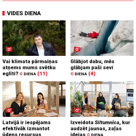
VIDES DIENA
Vai klimata pārmaiņas
Glābjot dabu, mēs
atņems mums svētku
glābjam paši sevi
eglīti?
(11)
(4)
©
DIENA
©
DIENA
Latvijā ir iespējams
Izveidota
Siltumnīca
, kur
efektīvāk izmantot
audzēt jaunas, zaļas
ūdens resursus
idejas
©
DIENA