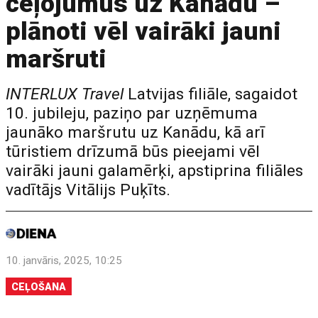
ceļojumus uz Kanādu –
plānoti vēl vairāki jauni
maršruti
INTERLUX Travel
Latvijas filiāle, sagaidot
10. jubileju, paziņo par uzņēmuma
jaunāko maršrutu uz Kanādu, kā arī
tūristiem drīzumā būs pieejami vēl
vairāki jauni galamērķi, apstiprina filiāles
vadītājs Vitālijs Puķīts.
10. janvāris, 2025, 10:25
CEĻOŠANA