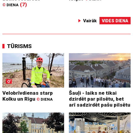
(7)
©
DIENA
Vairāk
VIDES DIENA
TŪRISMS
Velobrīvdienas starp
Šauļi - laiks ne tikai
Kolku un Rīgu
dzirdēt par pilsētu, bet
©
DIENA
arī sadzirdēt pašu pilsētu