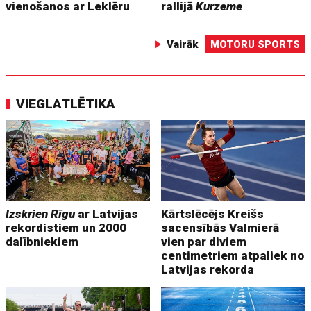
vienošanos ar Leklēru
rallijā
Kurzeme
Vairāk
MOTORU SPORTS
VIEGLATLĒTIKA
Izskrien Rīgu
ar Latvijas
Kārtslēcējs Kreišs
rekordistiem un 2000
sacensībās Valmierā
dalībniekiem
vien par diviem
centimetriem atpaliek no
Latvijas rekorda