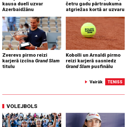
kausa duelī uzvar
četru gadu pārtraukuma
Azerbaidžānu
atgriežas kortā ar uzvaru
Zverevs pirmo reizi
Kobolli un Arnaldi pirmo
karjerā izcīna
Grand Slam
reizi karjerā sasniedz
titulu
Grand Slam
pusfinālu
Vairāk
TENISS
VOLEJBOLS