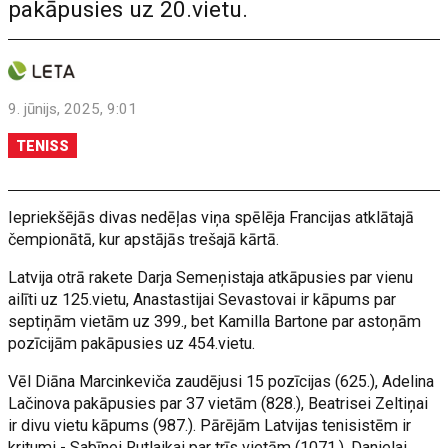
pakāpusies uz 20.vietu.
9. jūnijs, 2025, 9:01
TENISS
Iepriekšējās divas nedēļas viņa spēlēja Francijas atklātajā
čempionātā, kur apstājās trešajā kārtā.
Latvija otrā rakete Darja Semeņistaja atkāpusies par vienu
ailīti uz 125.vietu, Anastastijai Sevastovai ir kāpums par
septiņām vietām uz 399., bet Kamilla Bartone par astoņām
pozīcijām pakāpusies uz 454.vietu.
Vēl Diāna Marcinkeviča zaudējusi 15 pozīcijas (625.), Adelina
Lačinova pakāpusies par 37 vietām (828.), Beatrisei Zeltiņai
ir divu vietu kāpums (987.). Pārējām Latvijas tenisistēm ir
kritumi - Sabīnei Rutlaikai par trīs vietām (1071.), Danielai