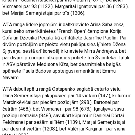
Vismanei par 93 (1122.), Margaritai Ignatjevai par 36 (1283.),
bet Marijai Semeņistajai par trīs (1306).
WTA ranga līdere joprojām ir baltkrieviete Arina Sabaļenka,
kurai seko amerikānietes "French Open" čempione Korija
Gofa un Džesika Pegula, kā arī itāliete Jasmīne Paolīni. Par
divām pozīcijām uz piekto vietu pakāpusies ķīniete Džena
Sjiņveņa, sestā arī šonedēļ ir krieviete Mirra Andrejeva, bet
par divām pozīcijām atkāpusies poliete Iga Švjonteka. Tālāk
ir ASV pārstāve Medisona Kīza, bet desmitnieka beigās
spāniete Paula Badosa apsteigusi amerikāniet Emmu
Navarro.
WTA dubultspēļu rangā Ostapenko saglabā ceturto vietu,
Darja Semeņistaja pakāpusies par 14 vietām (147.), kritumi ir
Marcinkēvičai par piecām pozīcijām (298.), Bartonei par
četrām (468.), bet Vismanei - par 98 (673.). Ignatjeva savu
pozīciju nemaina (848.), savukārt kāpumi ir Danielai Dārtai
Feldmanei par sešām ailītēm (1139.), Marijai Semeņistajai
par desmit vietām (1208.), bet Valērijai Karginai - par vienu