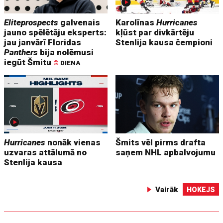
Eliteprospects
galvenais
Karolīnas
Hurricanes
jauno spēlētāju eksperts:
kļūst par divkārtēju
jau janvārī Floridas
Stenlija kausa čempioni
Panthers
bija nolēmusi
iegūt Šmitu
©
DIENA
Hurricanes
nonāk vienas
Šmits vēl pirms drafta
uzvaras attālumā no
saņem NHL apbalvojumu
Stenlija kausa
Vairāk
HOKEJS