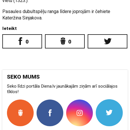
vietu (1323.).
Pasaules dubultspēļu ranga līdere joprojām ir čehiete
Kateržina Sinjakova.
Ieteikt
0
0
SEKO MUMS
Seko līdzi portāla Diena.lv jaunākajām ziņām arī sociālajos
tīklos!