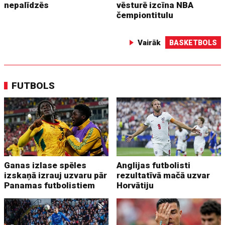
nepalīdzēs
vēsturē izcīna NBA
čempiontitulu
Vairāk
BASKETBOLS
FUTBOLS
Ganas izlase spēles
Anglijas futbolisti
izskaņā izrauj uzvaru pār
rezultatīvā mačā uzvar
Panamas futbolistiem
Horvātiju