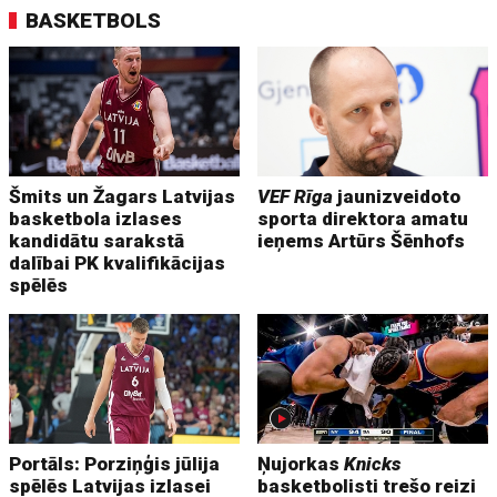
BASKETBOLS
Šmits un Žagars Latvijas
VEF Rīga
jaunizveidoto
basketbola izlases
sporta direktora amatu
kandidātu sarakstā
ieņems Artūrs Šēnhofs
dalībai PK kvalifikācijas
spēlēs
Portāls: Porziņģis jūlija
Ņujorkas
Knicks
spēlēs Latvijas izlasei
basketbolisti trešo reizi