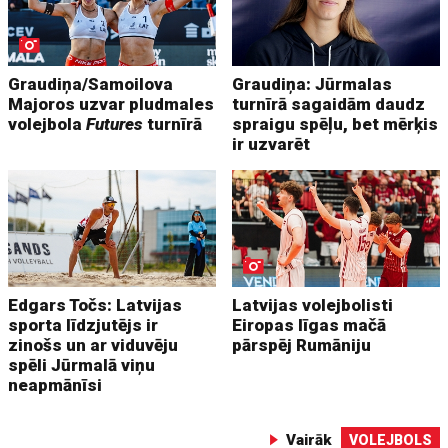
Graudiņa/Samoilova
Graudiņa: Jūrmalas
Majoros uzvar pludmales
turnīrā sagaidām daudz
volejbola
Futures
turnīrā
spraigu spēļu, bet mērķis
ir uzvarēt
Edgars Točs: Latvijas
Latvijas volejbolisti
sporta līdzjutējs ir
Eiropas līgas mačā
zinošs un ar viduvēju
pārspēj Rumāniju
spēli Jūrmalā viņu
neapmānīsi
Vairāk
VOLEJBOLS