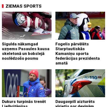
ZIEMAS SPORTS
Sigulda nākamgad
Fogelis pārvēlēts
uzņems Pasaules kausa
Starptautiskās
skeletonā un bobslejā
Kamaniņu sporta
noslēdzošo posmu
federācijas prezidenta
amatā
Dukurs turpinās trenēt
Daugavpilī aizturēts
Lielbritānijas
vīrietis par deviņām