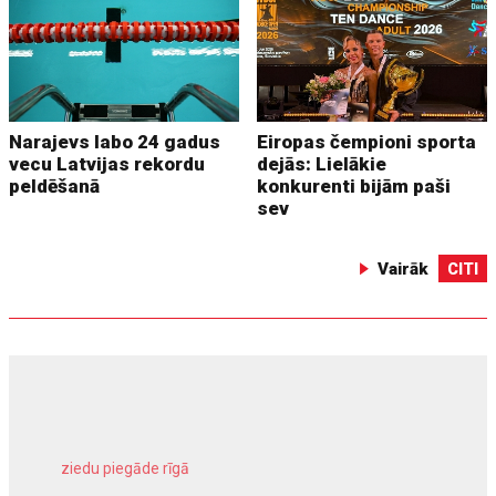
Narajevs labo 24 gadus
Eiropas čempioni sporta
vecu Latvijas rekordu
dejās: Lielākie
peldēšanā
konkurenti bijām paši
sev
Vairāk
CITI
ziedu piegāde rīgā
meliorācijas darbi