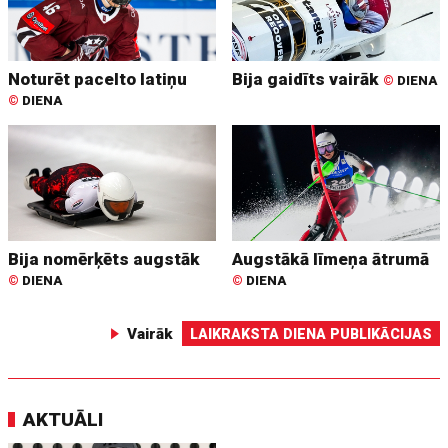
Noturēt pacelto latiņu
Bija gaidīts vairāk
©
DIENA
©
DIENA
Bija nomērķēts augstāk
Augstākā līmeņa ātrumā
©
DIENA
©
DIENA
Vairāk
LAIKRAKSTA DIENA PUBLIKĀCIJAS
AKTUĀLI