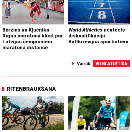
Bērziņš un Kļučņika
World Athletics
neatcels
Rīgas maratonā kļūst par
diskvalifikāciju
Latvijas čempioniem
Baltkrievijas sportistiem
maratona distancē
Vairāk
VIEGLATLĒTIKA
RITEŅBRAUKŠANA