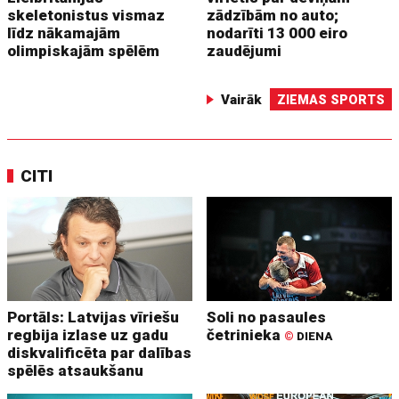
skeletonistus vismaz
zādzībām no auto;
līdz nākamajām
nodarīti 13 000 eiro
olimpiskajām spēlēm
zaudējumi
Vairāk
ZIEMAS SPORTS
CITI
Portāls: Latvijas vīriešu
Soli no pasaules
regbija izlase uz gadu
četrinieka
©
DIENA
diskvalificēta par dalības
spēlēs atsaukšanu