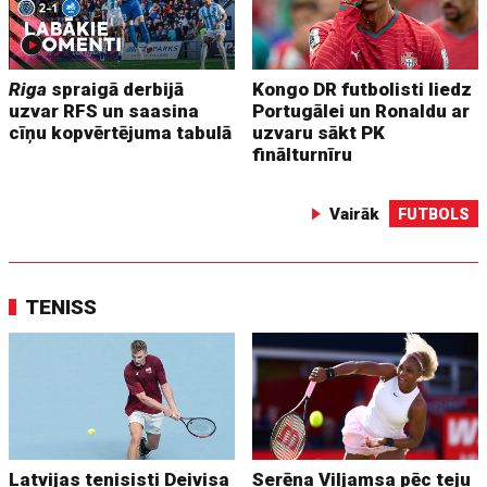
Riga
spraigā derbijā
Kongo DR futbolisti liedz
uzvar RFS un saasina
Portugālei un Ronaldu ar
cīņu kopvērtējuma tabulā
uzvaru sākt PK
finālturnīru
Vairāk
FUTBOLS
TENISS
Latvijas tenisisti Deivisa
Serēna Viljamsa pēc teju