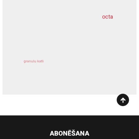
octa
dziļurbums
kravu apdrošināšana
granulu katli
siltumsūknis
ABONĒŠANA