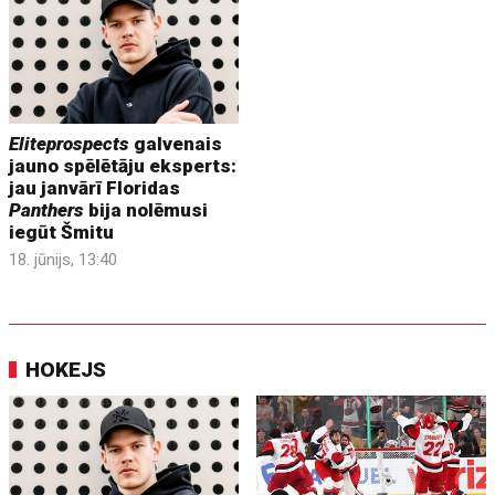
Eliteprospects
galvenais
jauno spēlētāju eksperts:
jau janvārī Floridas
Panthers
bija nolēmusi
iegūt Šmitu
18. jūnijs, 13:40
HOKEJS