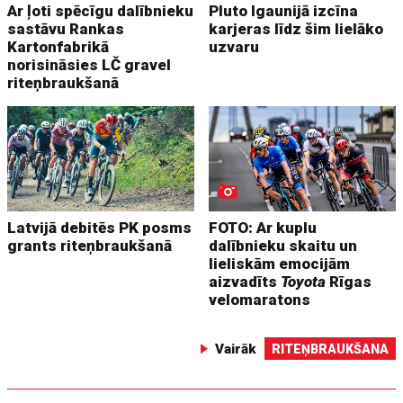
Ar ļoti spēcīgu dalībnieku
Pluto Igaunijā izcīna
sastāvu Rankas
karjeras līdz šim lielāko
Kartonfabrikā
uzvaru
norisināsies LČ gravel
riteņbraukšanā
Latvijā debitēs PK posms
FOTO: Ar kuplu
grants riteņbraukšanā
dalībnieku skaitu un
lieliskām emocijām
aizvadīts
Toyota
Rīgas
velomaratons
Vairāk
RITEŅBRAUKŠANA