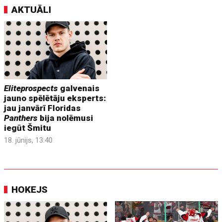
AKTUĀLI
Eliteprospects
galvenais
jauno spēlētāju eksperts:
jau janvārī Floridas
Panthers
bija nolēmusi
iegūt Šmitu
18. jūnijs, 13:40
HOKEJS