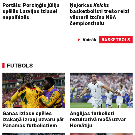
Portāls: Porziņģis jūlija
Ņujorkas
Knicks
spēlēs Latvijas izlasei
basketbolisti trešo reizi
nepalīdzēs
vēsturē izcīna NBA
čempiontitulu
Vairāk
BASKETBOLS
FUTBOLS
Ganas izlase spēles
Anglijas futbolisti
izskaņā izrauj uzvaru pār
rezultatīvā mačā uzvar
Panamas futbolistiem
Horvātiju