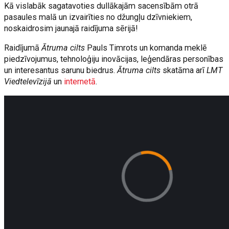
Kā vislabāk sagatavoties dullākajām sacensībām otrā
pasaules malā un izvairīties no džungļu dzīvniekiem,
noskaidrosim jaunajā raidījuma sērijā!
Raidījumā
Ātruma cilts
Pauls Timrots un komanda meklē
piedzīvojumus, tehnoloģiju inovācijas, leģendāras personības
un interesantus sarunu biedrus.
Ātruma cilts
skatāma arī
LMT
Viedtelevīzijā
un
internetā
.