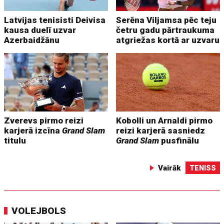
Latvijas tenisisti Deivisa
Serēna Viljamsa pēc teju
kausa duelī uzvar
četru gadu pārtraukuma
Azerbaidžānu
atgriežas kortā ar uzvaru
Zverevs pirmo reizi
Kobolli un Arnaldi pirmo
karjerā izcīna
Grand Slam
reizi karjerā sasniedz
titulu
Grand Slam
pusfinālu
Vairāk
TENISS
VOLEJBOLS