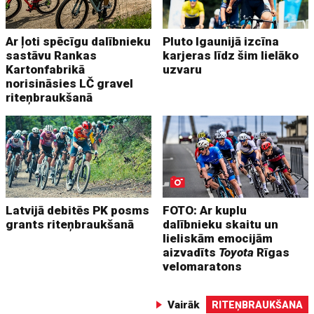
Ar ļoti spēcīgu dalībnieku
Pluto Igaunijā izcīna
sastāvu Rankas
karjeras līdz šim lielāko
Kartonfabrikā
uzvaru
norisināsies LČ gravel
riteņbraukšanā
Latvijā debitēs PK posms
FOTO: Ar kuplu
grants riteņbraukšanā
dalībnieku skaitu un
lieliskām emocijām
aizvadīts
Toyota
Rīgas
velomaratons
Vairāk
RITEŅBRAUKŠANA