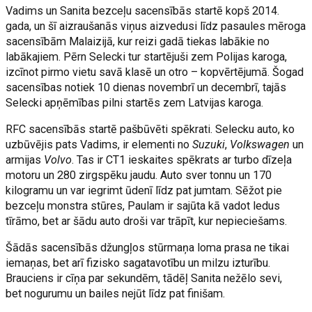
Vadims un Sanita bezceļu sacensībās startē kopš 2014.
gada, un šī aizraušanās viņus aizvedusi līdz pasaules mēroga
sacensībām Malaizijā, kur reizi gadā tiekas labākie no
labākajiem. Pērn Selecki tur startējuši zem Polijas karoga,
izcīnot pirmo vietu savā klasē un otro – kopvērtējumā. Šogad
sacensības notiek 10 dienas novembrī un decembrī, tajās
Selecki apņēmības pilni startēs zem Latvijas karoga.
RFC sacensībās startē pašbūvēti spēkrati. Selecku auto, ko
uzbūvējis pats Vadims, ir elementi no
Suzuki
,
Volkswagen
un
armijas
Volvo
. Tas ir CT1 ieskaites spēkrats ar turbo dīzeļa
motoru un 280 zirgspēku jaudu. Auto sver tonnu un 170
kilogramu un var iegrimt ūdenī līdz pat jumtam. Sēžot pie
bezceļu monstra stūres, Paulam ir sajūta kā vadot ledus
tīrāmo, bet ar šādu auto droši var trāpīt, kur nepieciešams.
Šādās sacensībās džungļos stūrmaņa loma prasa ne tikai
iemaņas, bet arī fizisko sagatavotību un milzu izturību.
Brauciens ir cīņa par sekundēm, tādēļ Sanita nežēlo sevi,
bet nogurumu un bailes nejūt līdz pat finišam.