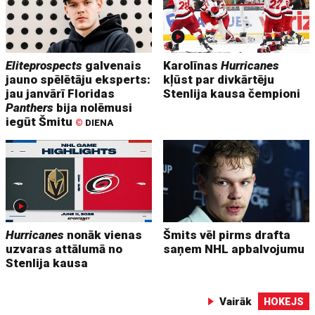
Eliteprospects
galvenais
Karolīnas
Hurricanes
jauno spēlētāju eksperts:
kļūst par divkārtēju
jau janvārī Floridas
Stenlija kausa čempioni
Panthers
bija nolēmusi
iegūt Šmitu
©
DIENA
Hurricanes
nonāk vienas
Šmits vēl pirms drafta
uzvaras attālumā no
saņem NHL apbalvojumu
Stenlija kausa
Vairāk
HOKEJS