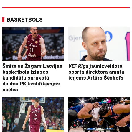
BASKETBOLS
Šmits un Žagars Latvijas
VEF Rīga
jaunizveidoto
basketbola izlases
sporta direktora amatu
kandidātu sarakstā
ieņems Artūrs Šēnhofs
dalībai PK kvalifikācijas
spēlēs