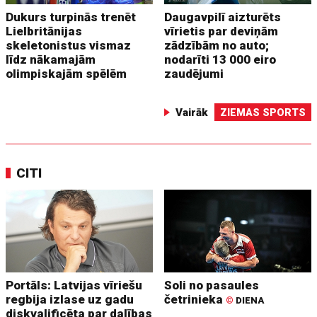
Dukurs turpinās trenēt
Daugavpilī aizturēts
Lielbritānijas
vīrietis par deviņām
skeletonistus vismaz
zādzībām no auto;
līdz nākamajām
nodarīti 13 000 eiro
olimpiskajām spēlēm
zaudējumi
Vairāk
ZIEMAS SPORTS
CITI
Portāls: Latvijas vīriešu
Soli no pasaules
regbija izlase uz gadu
četrinieka
©
DIENA
diskvalificēta par dalības