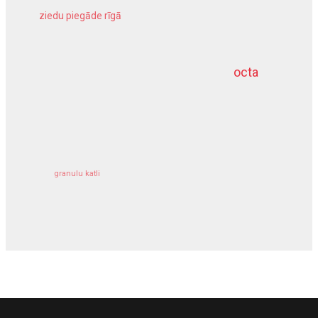
ziedu piegāde rīgā
meliorācijas darbi
octa
dziļurbums
kravu apdrošināšana
granulu katli
siltumsūknis