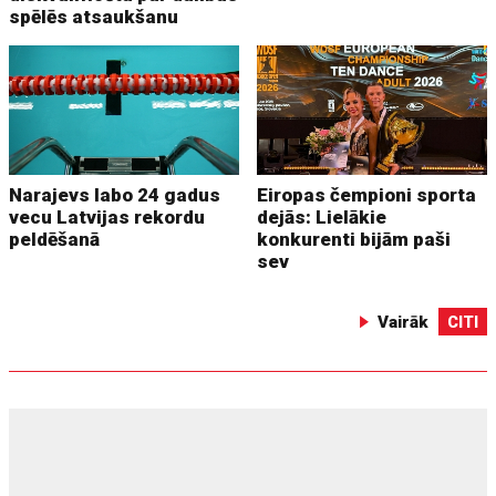
spēlēs atsaukšanu
Narajevs labo 24 gadus
Eiropas čempioni sporta
vecu Latvijas rekordu
dejās: Lielākie
peldēšanā
konkurenti bijām paši
sev
Vairāk
CITI