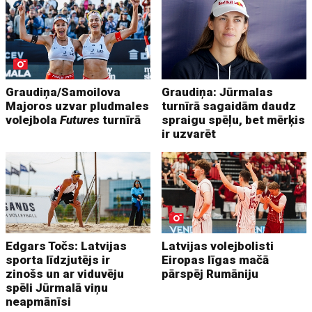
Graudiņa/Samoilova
Graudiņa: Jūrmalas
Majoros uzvar pludmales
turnīrā sagaidām daudz
volejbola
Futures
turnīrā
spraigu spēļu, bet mērķis
ir uzvarēt
Edgars Točs: Latvijas
Latvijas volejbolisti
sporta līdzjutējs ir
Eiropas līgas mačā
zinošs un ar viduvēju
pārspēj Rumāniju
spēli Jūrmalā viņu
neapmānīsi