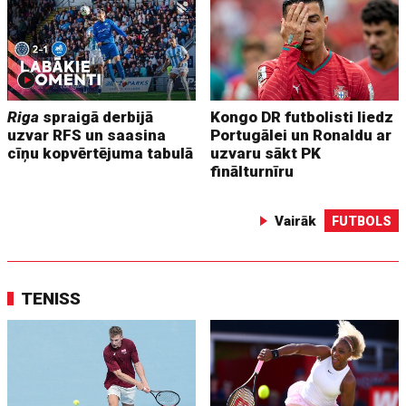
Riga
spraigā derbijā
Kongo DR futbolisti liedz
uzvar RFS un saasina
Portugālei un Ronaldu ar
cīņu kopvērtējuma tabulā
uzvaru sākt PK
finālturnīru
Vairāk
FUTBOLS
TENISS