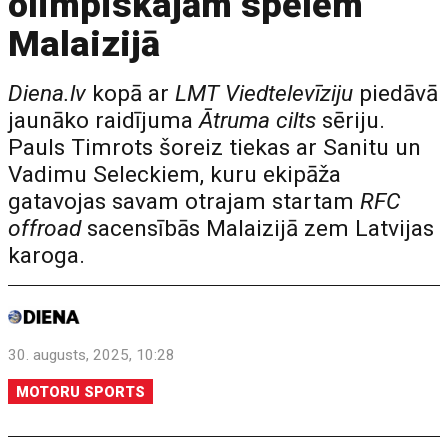
olimpiskajām spēlēm
Malaizijā
Diena.lv
kopā ar
LMT Viedtelevīziju
piedāvā
jaunāko raidījuma
Ātruma cilts
sēriju.
Pauls Timrots šoreiz tiekas ar Sanitu un
Vadimu Seleckiem, kuru ekipāža
gatavojas savam otrajam startam
RFC
offroad
sacensībās Malaizijā zem Latvijas
karoga.
30. augusts, 2025, 10:28
MOTORU SPORTS