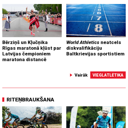
Bērziņš un Kļučņika
World Athletics
neatcels
Rīgas maratonā kļūst par
diskvalifikāciju
Latvijas čempioniem
Baltkrievijas sportistiem
maratona distancē
Vairāk
VIEGLATLĒTIKA
RITEŅBRAUKŠANA