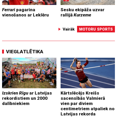
Ferrari
pagarina
Sesku ekipāža uzvar
vienošanos ar Leklēru
rallijā
Kurzeme
Vairāk
MOTORU SPORTS
VIEGLATLĒTIKA
Izskrien Rīgu
ar Latvijas
Kārtslēcējs Kreišs
rekordistiem un 2000
sacensībās Valmierā
dalībniekiem
vien par diviem
centimetriem atpaliek no
Latvijas rekorda