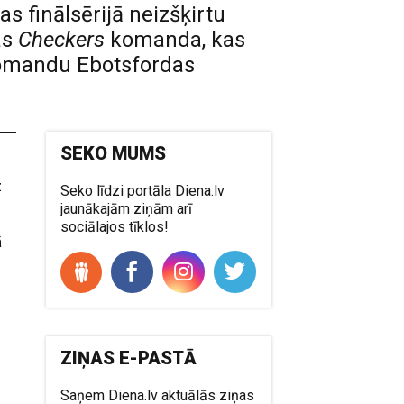
s finālsērijā neizšķirtu
as
Checkers
komanda, kas
 komandu Ebotsfordas
SEKO MUMS
z
Seko līdzi portāla Diena.lv
jaunākajām ziņām arī
sociālajos tīklos!
ā
ZIŅAS E-PASTĀ
Saņem Diena.lv aktuālās ziņas