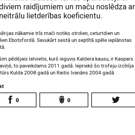
diviem raidījumiem un maču noslēdza a
neitrālu lietderības koeficientu.
sērijas nākamie trīs mači notiks otrdien, ceturtdien un
ien Ebotsfordā. Savukārt sestā un septītā spēle ieplānotas
tā.
šim pēdējais latvietis, kurš ieguvis Kaldera kausu, ir Kaspars
viņš, to paveikdams 2011.gadā. Iepriekš šo trofeju izcīnīja
rtūrs Kulda 2008.gadā un Raitis Ivanāns 2004.gadā.
kt
0
0