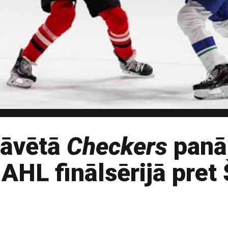
tāvētā
Checkers
panā
AHL finālsērijā pret 