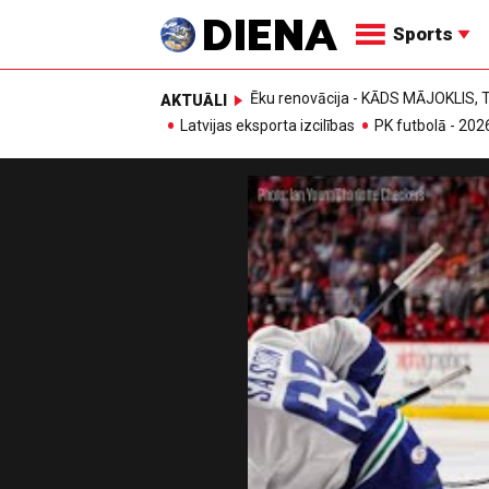
Sports
Ēku renovācija - KĀDS MĀJOKLIS
AKTUĀLI
Latvijas eksporta izcilības
PK futbolā - 202