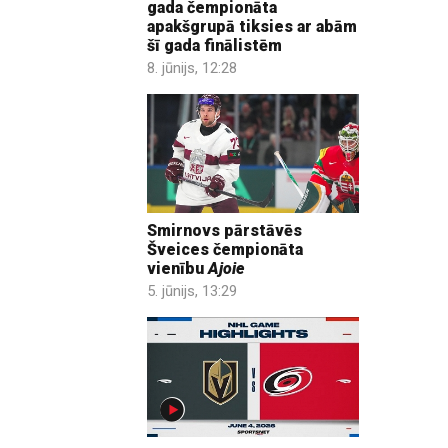
gada čempionāta
apakšgrupā tiksies ar abām
šī gada finālistēm
8. jūnijs, 12:28
Smirnovs pārstāvēs
Šveices čempionāta
vienību
Ajoie
5. jūnijs, 13:29