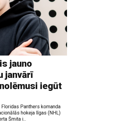
is jauno
u janvārī
 nolēmusi iegūt
ja Floridas Panthers komanda
acionālās hokeja līgas (NHL)
rta Šmita i...