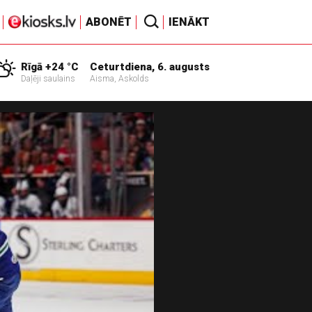
ABONĒT
IENĀKT
Rīgā +24 °C
Ceturtdiena, 6. augusts
Daļēji saulains
Aisma, Askolds