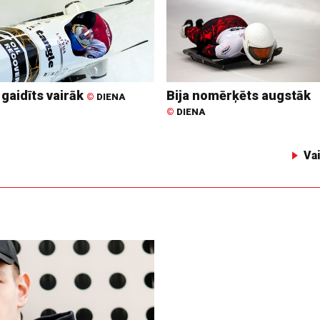
 gaidīts vairāk
Bija nomērķēts augstāk
©
DIENA
©
DIENA
Va