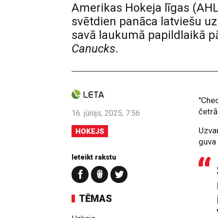
Amerikas Hokeja līgas (AHL) 
svētdien panāca latviešu u
savā laukumā papildlaikā p
Canucks
.
"Chec
četr
16. jūnijs, 2025, 7:56
Uzvar
HOKEJS
guva 
Ieteikt rakstu
TĒMAS