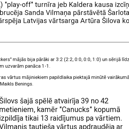
"play-off" turnīra jeb Kaldera kausa izcīņa
zbrucēja Sanda Vilmaņa pārstāvētā Šarlot
ārspēja Latvijas vārtsarga Artūra Šilova
kers" mājās bija pārāki ar 3:2 (2:2, 0:0, 0:0, 1:0) un sērijā līd
ām uzvarām panāca 1-1.
as vārtus mājiniekiem papildlaika piektajā minūtē vairākum
Maikls Benings.
Šilovs šajā spēlē atvairīja 39 no 42
metieniem, kamēr "Canucks" kopumā
izpildīja tikai 13 raidījumus pa vārtiem.
Vilmanis tautieša vārtus apdraudēja ar