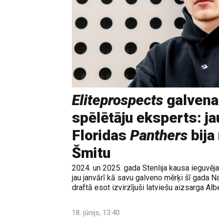
Eliteprospects
galvena
spēlētāju eksperts: ja
Floridas
Panthers
bija
Šmitu
2024. un 2025. gada Stenlija kausa ieguvē
jau janvārī kā savu galveno mērķi šī gada N
draftā esot izvirzījuši latviešu aizsarga Albe
18. jūnijs, 13:40