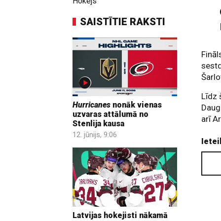
Hokejs
SAISTĪTIE RAKSTI
Fināl
sestd
Šarlo
Līdz 
Hurricanes
nonāk vienas
Dauga
uzvaras attālumā no
arī A
Stenlija kausa
12. jūnijs, 9:06
Ietei
Latvijas hokejisti nākamā