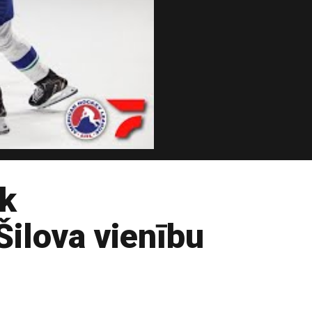
k
Šilova vienību