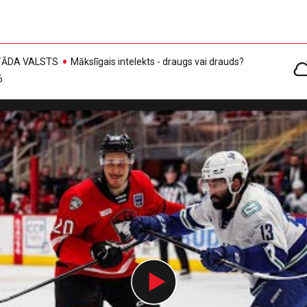
, TĀDA VALSTS
Mākslīgais intelekts - draugs vai drauds?
6