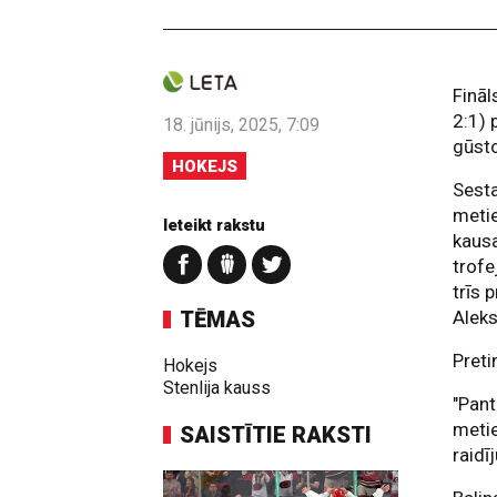
Fināl
2:1) 
18. jūnijs, 2025, 7:09
gūst
HOKEJS
Sesta
metie
Ieteikt rakstu
kausa
trofe
trīs 
TĒMAS
Alek
Preti
Hokejs
Stenlija kauss
"Pant
metie
SAISTĪTIE RAKSTI
raidī