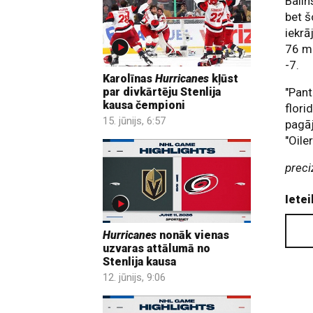
Balin
bet š
iekrā
76 ma
-7.
Karolīnas
Hurricanes
kļūst
"Pant
par divkārtēju Stenlija
kausa čempioni
flori
15. jūnijs, 6:57
pagāj
"Oile
preci
Ietei
Hurricanes
nonāk vienas
uzvaras attālumā no
Stenlija kausa
12. jūnijs, 9:06