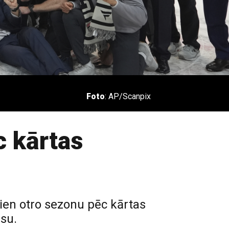
Foto
: AP/Scanpix
c kārtas
ien otro sezonu pēc kārtas
usu.