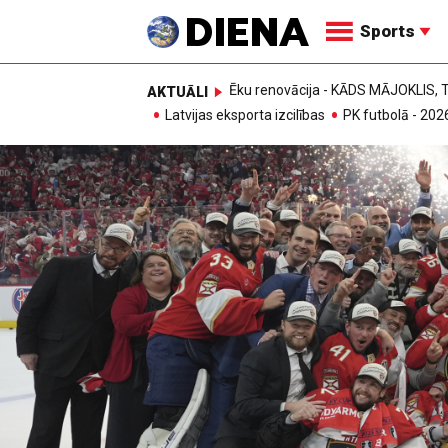
Sports
Ēku renovācija - KĀDS MĀJOKLIS
AKTUĀLI
Latvijas eksporta izcilības
PK futbolā - 202