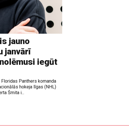
is jauno
u janvārī
 nolēmusi iegūt
ja Floridas Panthers komanda
acionālās hokeja līgas (NHL)
rta Šmita i...