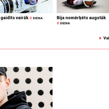
 gaidīts vairāk
Bija nomērķēts augstāk
©
DIENA
©
DIENA
Va