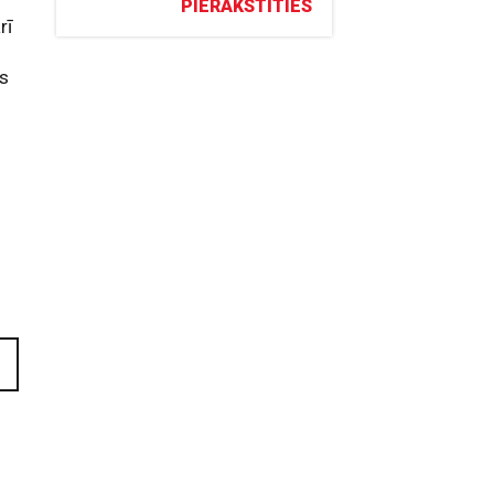
PIERAKSTĪTIES
rī
ts