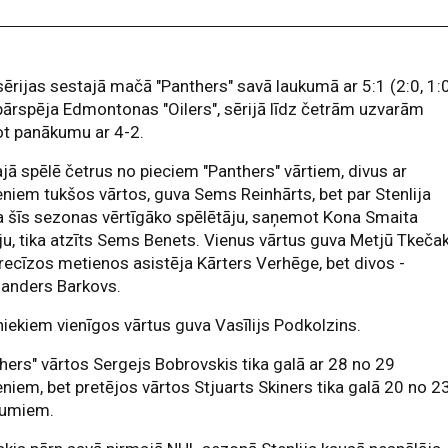
sērijas sestajā mačā "Panthers" savā laukumā ar 5:1 (2:0, 1:0
pārspēja Edmontonas "Oilers", sērijā līdz četrām uzvarām
ot panākumu ar 4-2.
jā spēlē četrus no pieciem "Panthers" vārtiem, divus ar
niem tukšos vārtos, guva Sems Reinhārts, bet par Stenlija
 šīs sezonas vērtīgāko spēlētāju, saņemot Kona Smaita
ju, tika atzīts Sems Benets. Vienus vārtus guva Metjū Tkečak
precīzos metienos asistēja Kārters Verhēge, bet divos -
sanders Barkovs.
niekiem vienīgos vārtus guva Vasīlijs Podkolzins.
hers" vārtos Sergejs Bobrovskis tika galā ar 28 no 29
niem, bet pretējos vārtos Stjuarts Skiners tika galā 20 no 2
jumiem.