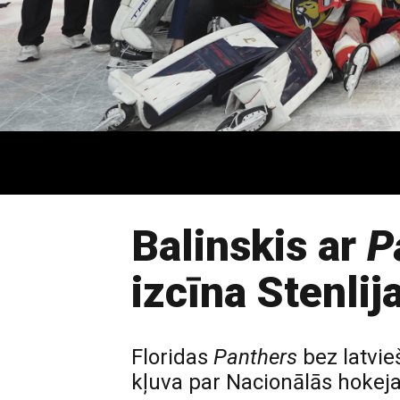
Balinskis ar
P
izcīna Stenlij
Floridas
Panthers
bez latvie
kļuva par Nacionālās hokeja 