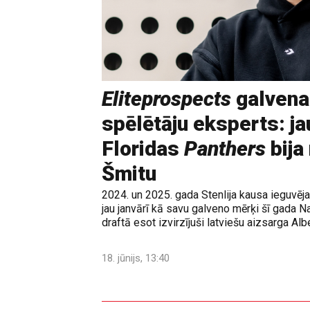
Eliteprospects
galvena
spēlētāju eksperts: ja
Floridas
Panthers
bija
Šmitu
2024. un 2025. gada Stenlija kausa ieguvē
jau janvārī kā savu galveno mērķi šī gada N
draftā esot izvirzījuši latviešu aizsarga Albe
18. jūnijs, 13:40