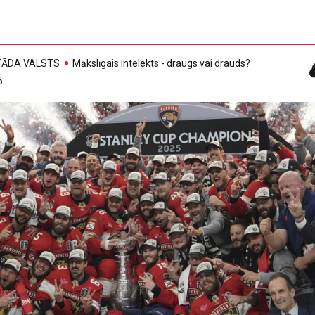
, TĀDA VALSTS
Mākslīgais intelekts - draugs vai drauds?
6