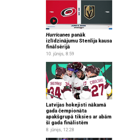
Hurricanes
panāk
izlīdzinājumu Stenlija kausa
finālsērijā
10. jūnijs, 8:59
Latvijas hokejisti nākamā
gada čempionāta
apakšgrupā tiksies ar abām
šī gada finālistēm
8. jūnijs, 12:28