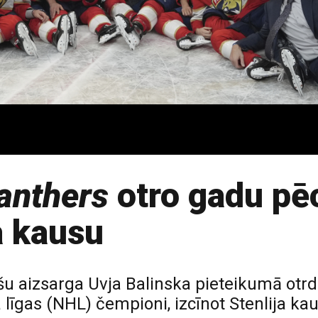
anthers
otro gadu pē
a kausu
šu aizsarga Uvja Balinska pieteikumā otrd
līgas (NHL) čempioni, izcīnot Stenlija ka