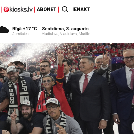
ABONĒT
IENĀKT
Rīgā +17 °C
Sestdiena, 8. augusts
Apmācies
Vladislava, Vladislavs, Mudīte