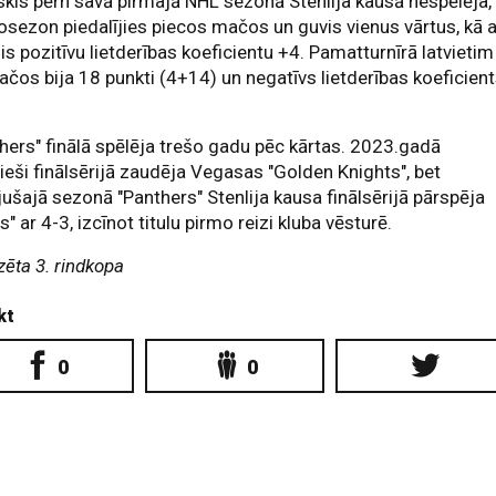
skis pērn savā pirmajā NHL sezonā Stenlija kausā nespēlēja,
osezon piedalījies piecos mačos un guvis vienus vārtus, kā a
jis pozitīvu lietderības koeficientu +4. Pamatturnīrā latvietim
čos bija 18 punkti (4+14) un negatīvs lietderības koeficien
hers" finālā spēlēja trešo gadu pēc kārtas. 2023.gadā
dieši finālsērijā zaudēja Vegasas "Golden Knights", bet
ušajā sezonā "Panthers" Stenlija kausa finālsērijā pārspēja
rs" ar 4-3, izcīnot titulu pirmo reizi kluba vēsturē.
zēta 3. rindkopa
kt
0
0