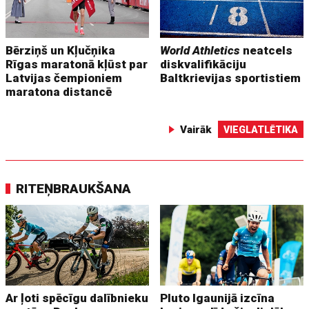
Bērziņš un Kļučņika
World Athletics
neatcels
Rīgas maratonā kļūst par
diskvalifikāciju
Latvijas čempioniem
Baltkrievijas sportistiem
maratona distancē
Vairāk
VIEGLATLĒTIKA
RITEŅBRAUKŠANA
Ar ļoti spēcīgu dalībnieku
Pluto Igaunijā izcīna