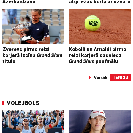
Azerbaidžānu
atgriežas kortā ar uzvaru
Zverevs pirmo reizi
Kobolli un Arnaldi pirmo
karjerā izcīna
Grand Slam
reizi karjerā sasniedz
titulu
Grand Slam
pusfinālu
Vairāk
TENISS
VOLEJBOLS