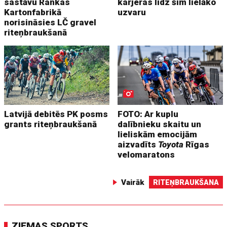
sastāvu Rankas
karjeras līdz šim lielāko
Kartonfabrikā
uzvaru
norisināsies LČ gravel
riteņbraukšanā
Latvijā debitēs PK posms
FOTO: Ar kuplu
grants riteņbraukšanā
dalībnieku skaitu un
lieliskām emocijām
aizvadīts
Toyota
Rīgas
velomaratons
Vairāk
RITEŅBRAUKŠANA
ZIEMAS SPORTS