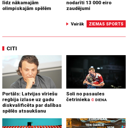
līdz nākamajām
nodarīti 13 000 eiro
olimpiskajām spēlēm
zaudējumi
Vairāk
ZIEMAS SPORTS
CITI
Portāls: Latvijas vīriešu
Soli no pasaules
regbija izlase uz gadu
četrinieka
©
DIENA
diskvalificēta par dalības
spēlēs atsaukšanu