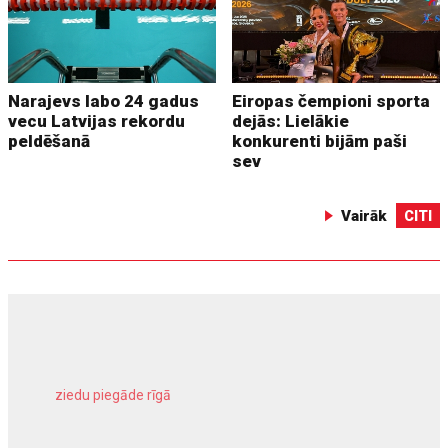
Narajevs labo 24 gadus
Eiropas čempioni sporta
vecu Latvijas rekordu
dejās: Lielākie
peldēšanā
konkurenti bijām paši
sev
Vairāk
CITI
ziedu piegāde rīgā
meliorācijas darbi