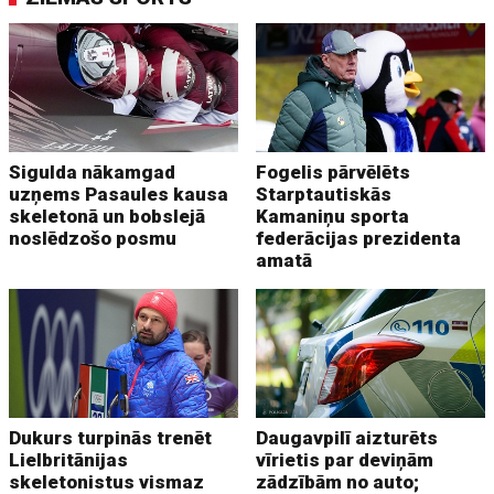
Sigulda nākamgad
Fogelis pārvēlēts
uzņems Pasaules kausa
Starptautiskās
skeletonā un bobslejā
Kamaniņu sporta
noslēdzošo posmu
federācijas prezidenta
amatā
Dukurs turpinās trenēt
Daugavpilī aizturēts
Lielbritānijas
vīrietis par deviņām
skeletonistus vismaz
zādzībām no auto;