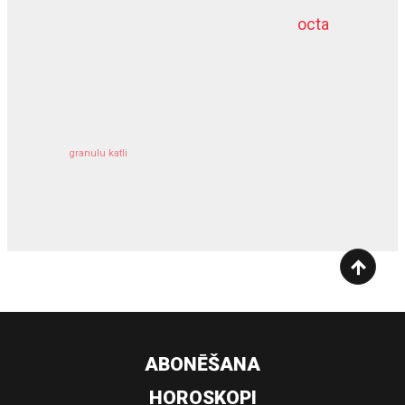
octa
dziļurbums
kravu apdrošināšana
granulu katli
siltumsūknis
ABONĒŠANA
HOROSKOPI