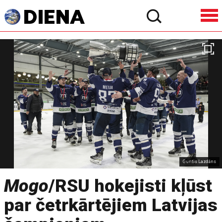
Guntis Lazdāns
Mogo
/RSU hokejisti kļūst
par četrkārtējiem Latvijas