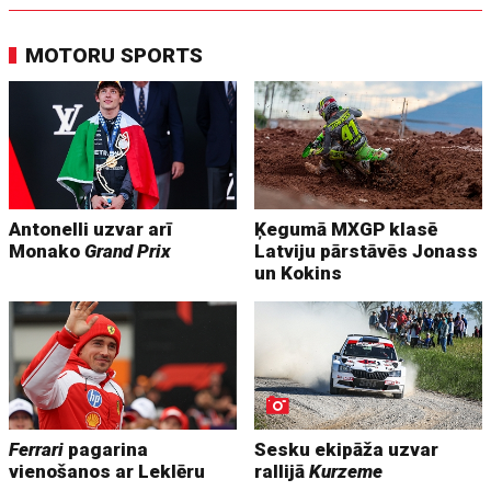
MOTORU SPORTS
Antonelli uzvar arī
Ķegumā MXGP klasē
Monako
Grand Prix
Latviju pārstāvēs Jonass
un Kokins
Ferrari
pagarina
Sesku ekipāža uzvar
vienošanos ar Leklēru
rallijā
Kurzeme