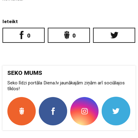
Ieteikt
0
0
SEKO MUMS
Seko līdzi portāla Diena.lv jaunākajām ziņām arī sociālajos
tīklos!