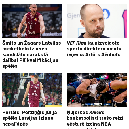
Šmits un Žagars Latvijas
VEF Rīga
jaunizveidoto
basketbola izlases
sporta direktora amatu
kandidātu sarakstā
ieņems Artūrs Šēnhofs
dalībai PK kvalifikācijas
spēlēs
Portāls: Porziņģis jūlija
Ņujorkas
Knicks
spēlēs Latvijas izlasei
basketbolisti trešo reizi
nepalīdzēs
vēsturē izcīna NBA