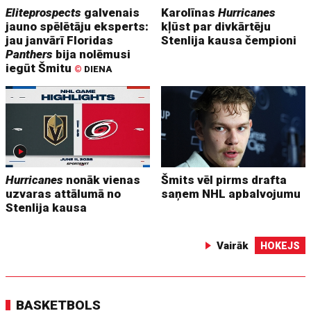
Eliteprospects
galvenais
Karolīnas
Hurricanes
jauno spēlētāju eksperts:
kļūst par divkārtēju
jau janvārī Floridas
Stenlija kausa čempioni
Panthers
bija nolēmusi
iegūt Šmitu
©
DIENA
Hurricanes
nonāk vienas
Šmits vēl pirms drafta
uzvaras attālumā no
saņem NHL apbalvojumu
Stenlija kausa
Vairāk
HOKEJS
BASKETBOLS