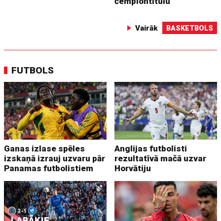
čempiontitulu
Vairāk
BASKETBOLS
FUTBOLS
Ganas izlase spēles
Anglijas futbolisti
izskaņā izrauj uzvaru pār
rezultatīvā mačā uzvar
Panamas futbolistiem
Horvātiju