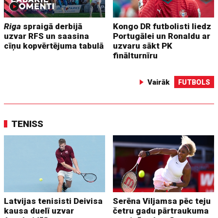
Riga
spraigā derbijā
Kongo DR futbolisti liedz
uzvar RFS un saasina
Portugālei un Ronaldu ar
cīņu kopvērtējuma tabulā
uzvaru sākt PK
finālturnīru
Vairāk
FUTBOLS
TENISS
Latvijas tenisisti Deivisa
Serēna Viljamsa pēc teju
kausa duelī uzvar
četru gadu pārtraukuma