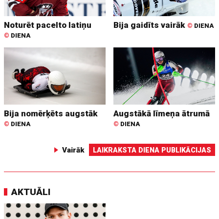
Noturēt pacelto latiņu
Bija gaidīts vairāk
©
DIENA
©
DIENA
Bija nomērķēts augstāk
Augstākā līmeņa ātrumā
©
DIENA
©
DIENA
Vairāk
LAIKRAKSTA DIENA PUBLIKĀCIJAS
AKTUĀLI