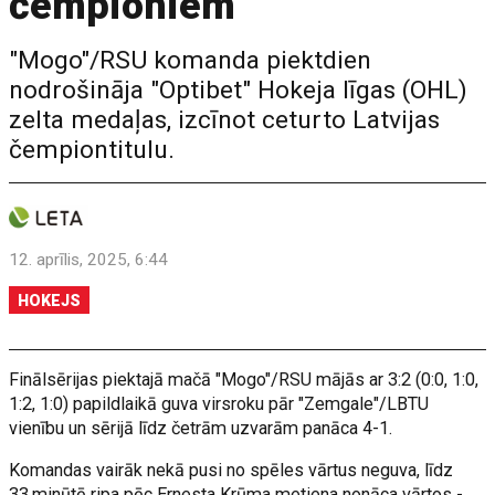
čempioniem
"Mogo"/RSU komanda piektdien
nodrošināja "Optibet" Hokeja līgas (OHL)
zelta medaļas, izcīnot ceturto Latvijas
čempiontitulu.
12. aprīlis, 2025, 6:44
HOKEJS
Finālsērijas piektajā mačā "Mogo"/RSU mājās ar 3:2 (0:0, 1:0,
1:2, 1:0) papildlaikā guva virsroku pār "Zemgale"/LBTU
vienību un sērijā līdz četrām uzvarām panāca 4-1.
Komandas vairāk nekā pusi no spēles vārtus neguva, līdz
33.minūtē ripa pēc Ernesta Krūma metiena nonāca vārtos -