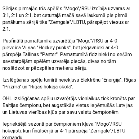
Sērijas pirmajās trīs spēlēs "Mogo"/RSU izcīnīja uzvaras ar
3:1, 2:1 un 2:1, bet ceturtajā mačā savā laukumā pie pirmā
panākuma sērijā tika "Zemgale"/LBTU, pārspējot viesus ar
2:1.
Pusfinālā pamatturnīra uzvarētāja "Mogo"/RSU ar 4-0
pieveica Viļņas "Hockey punks", bet jelgavnieki ar 4-0
pārspēja Tallinas "Panter". Pamatturnīrā rīdzinieki no sešām
savstarpējām spēlēm uzvarēja piecās, divas no tām
noslēdzot ar pēcspēles metienu sēriju.
Izslēgšanas spēļu turnīrā neiekļuva Elektrēnu "Energija", Rīgas
"Prizma" un "Rīgas hokeja skola".
OHL izslēgšanas spēļu uzvarētājs vienlaikus tiek kronēts par
Baltijas čempionu, bet augstākās vietas ieņēmušās Latvijas
un Lietuvas vienības kļūs par savu valstu čempionēm.
Iepriekšējā sezonā par čempioniem kļuva "Mogo"/RSU
hokejisti, kuri finālsērijā ar 4-1 pārspēja "Zemgale"/LBTU
komandu.