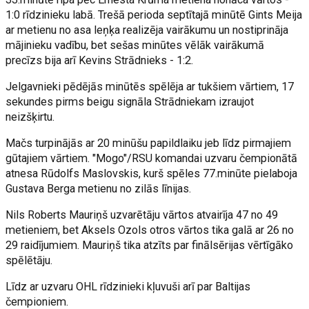
1:0 rīdzinieku labā. Trešā perioda septītajā minūtē Gints Meija
ar metienu no asa leņķa realizēja vairākumu un nostiprināja
mājinieku vadību, bet sešas minūtes vēlāk vairākumā
precīzs bija arī Kevins Strādnieks - 1:2.
Jelgavnieki pēdējās minūtēs spēlēja ar tukšiem vārtiem, 17
sekundes pirms beigu signāla Strādniekam izraujot
neizšķirtu.
Mačs turpinājās ar 20 minūšu papildlaiku jeb līdz pirmajiem
gūtajiem vārtiem. "Mogo"/RSU komandai uzvaru čempionātā
atnesa Rūdolfs Maslovskis, kurš spēles 77.minūte pielaboja
Gustava Berga metienu no zilās līnijas.
Nils Roberts Mauriņš uzvarētāju vārtos atvairīja 47 no 49
metieniem, bet Aksels Ozols otros vārtos tika galā ar 26 no
29 raidījumiem. Mauriņš tika atzīts par finālsērijas vērtīgāko
spēlētāju.
Līdz ar uzvaru OHL rīdzinieki kļuvuši arī par Baltijas
čempioniem.