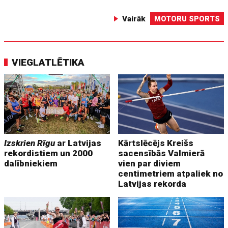
Vairāk
MOTORU SPORTS
VIEGLATLĒTIKA
Izskrien Rīgu
ar Latvijas
Kārtslēcējs Kreišs
rekordistiem un 2000
sacensībās Valmierā
dalībniekiem
vien par diviem
centimetriem atpaliek no
Latvijas rekorda