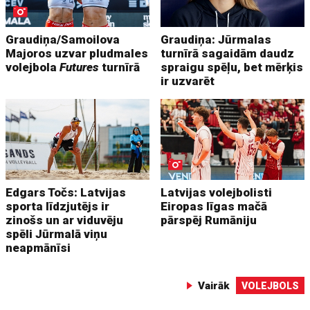
Graudiņa/Samoilova
Graudiņa: Jūrmalas
Majoros uzvar pludmales
turnīrā sagaidām daudz
volejbola
Futures
turnīrā
spraigu spēļu, bet mērķis
ir uzvarēt
Edgars Točs: Latvijas
Latvijas volejbolisti
sporta līdzjutējs ir
Eiropas līgas mačā
zinošs un ar viduvēju
pārspēj Rumāniju
spēli Jūrmalā viņu
neapmānīsi
Vairāk
VOLEJBOLS