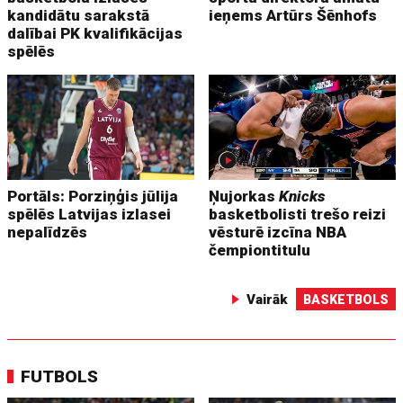
kandidātu sarakstā
ieņems Artūrs Šēnhofs
dalībai PK kvalifikācijas
spēlēs
Portāls: Porziņģis jūlija
Ņujorkas
Knicks
spēlēs Latvijas izlasei
basketbolisti trešo reizi
nepalīdzēs
vēsturē izcīna NBA
čempiontitulu
Vairāk
BASKETBOLS
FUTBOLS