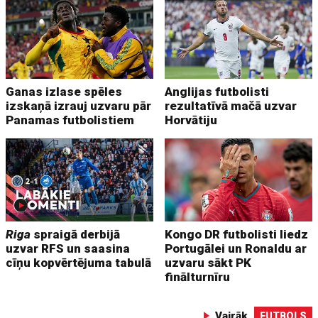
Ganas izlase spēles
Anglijas futbolisti
izskaņā izrauj uzvaru pār
rezultatīvā mačā uzvar
Panamas futbolistiem
Horvātiju
Riga
spraigā derbijā
Kongo DR futbolisti liedz
uzvar RFS un saasina
Portugālei un Ronaldu ar
cīņu kopvērtējuma tabulā
uzvaru sākt PK
finālturnīru
Vairāk
FUTBOLS