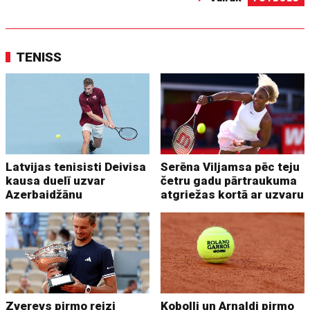
TENISS
Latvijas tenisisti Deivisa
Serēna Viljamsa pēc teju
kausa duelī uzvar
četru gadu pārtraukuma
Azerbaidžānu
atgriežas kortā ar uzvaru
Zverevs pirmo reizi
Kobolli un Arnaldi pirmo