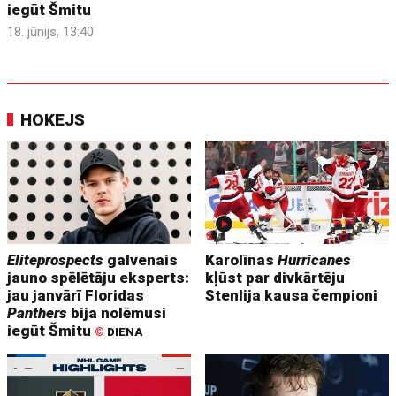
iegūt Šmitu
18. jūnijs, 13:40
HOKEJS
Eliteprospects
galvenais
Karolīnas
Hurricanes
jauno spēlētāju eksperts:
kļūst par divkārtēju
jau janvārī Floridas
Stenlija kausa čempioni
Panthers
bija nolēmusi
iegūt Šmitu
©
DIENA