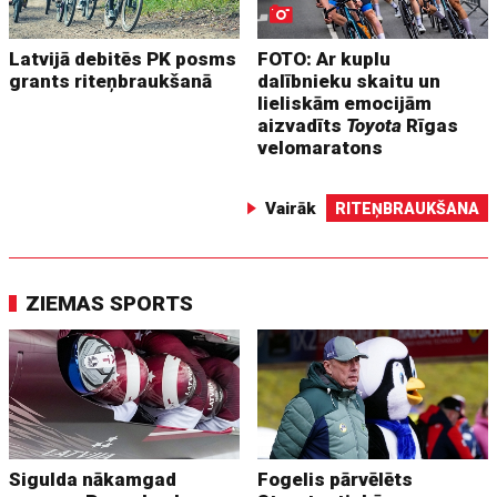
Latvijā debitēs PK posms
FOTO: Ar kuplu
grants riteņbraukšanā
dalībnieku skaitu un
lieliskām emocijām
aizvadīts
Toyota
Rīgas
velomaratons
Vairāk
RITEŅBRAUKŠANA
ZIEMAS SPORTS
Sigulda nākamgad
Fogelis pārvēlēts