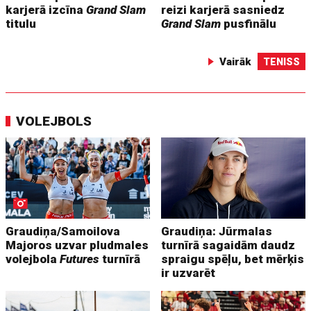
karjerā izcīna
Grand Slam
reizi karjerā sasniedz
titulu
Grand Slam
pusfinālu
Vairāk
TENISS
VOLEJBOLS
Graudiņa/Samoilova
Graudiņa: Jūrmalas
Majoros uzvar pludmales
turnīrā sagaidām daudz
volejbola
Futures
turnīrā
spraigu spēļu, bet mērķis
ir uzvarēt