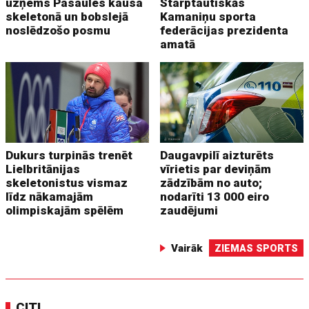
uzņems Pasaules kausa
Starptautiskās
skeletonā un bobslejā
Kamaniņu sporta
noslēdzošo posmu
federācijas prezidenta
amatā
Dukurs turpinās trenēt
Daugavpilī aizturēts
Lielbritānijas
vīrietis par deviņām
skeletonistus vismaz
zādzībām no auto;
līdz nākamajām
nodarīti 13 000 eiro
olimpiskajām spēlēm
zaudējumi
Vairāk
ZIEMAS SPORTS
CITI