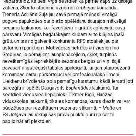
Nepārsteidz, ka tieši
Riga
sestdien kā pirmie kāps uz dabīgā
zāliena,
Skonto
stadionā uzņemot
Grobiņas
komandu.
Treneris Adriāns Guļa jau savā pirmajā mēnesī virslīgā
paguva papukoties par biežo spēlēšanu šaurajos mākslīgā
seguma laukumos, kur favorītiem ir grūtāk apliecināt savu
pārsvaru. Virslīgas bagātākajam klubam ar to klājies īpaši
grūti, un tas no galvenā konkurenta RFS atpaliek jau par
astoņiem punktiem. Motivācijas netrūks arī viesiem no
Grobiņas, jo pērnajiem jaunpienācējiem, šķiet, turpinās
neveiksmīgās iepriekšējās sezonas beigas un viņi šajā
pavasarī ir iestrēguši tabulas apakšgalā, lai gan starpsezonā
komandas darbu pārkārtojuši vēl profesionālākā līmenī.
Lieldienu brīvdienās sola pamatīgu karstumu, kādā ierasti ļoti
sarežģīti ir spēlēt Daugavpils
Esplanādes
laukumā. Tur
sestdien viesosies liepājnieki. Tikmēr Rīgā, Hanzas
vidusskolas laukumā, tiksies komandas, kuras diezin vai var
sūdzēties par rezultātiem sezonas sākumā, –
Metta
un
FS
Jelgava
jau iekrājušas prāvu punktu pūru un cer to
papildināt arī piektdien.