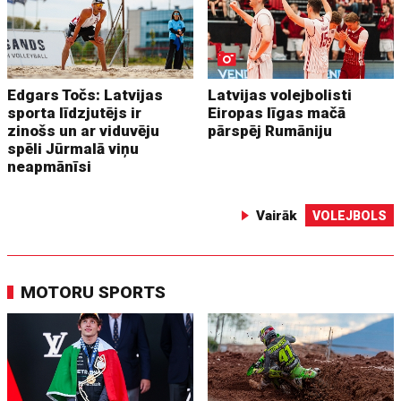
Edgars Točs: Latvijas
Latvijas volejbolisti
sporta līdzjutējs ir
Eiropas līgas mačā
zinošs un ar viduvēju
pārspēj Rumāniju
spēli Jūrmalā viņu
neapmānīsi
Vairāk
VOLEJBOLS
MOTORU SPORTS