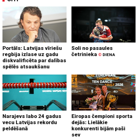
Portāls: Latvijas vīriešu
Soli no pasaules
regbija izlase uz gadu
četrinieka
©
DIENA
diskvalificēta par dalības
spēlēs atsaukšanu
Narajevs labo 24 gadus
Eiropas čempioni sporta
vecu Latvijas rekordu
dejās: Lielākie
peldēšanā
konkurenti bijām paši
sev