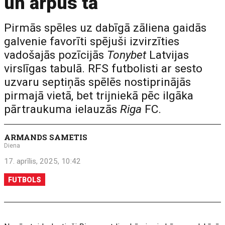
un ārpus tā
Pirmās spēles uz dabīgā zāliena gaidās
galvenie favorīti spējuši izvirzīties
vadošajās pozīcijās
Tonybet
Latvijas
virslīgas tabulā. RFS futbolisti ar sesto
uzvaru septiņās spēlēs nostiprinājās
pirmajā vietā, bet trijniekā pēc ilgāka
pārtraukuma ielauzās
Riga
FC.
ARMANDS SAMETIS
Diena
17. aprīlis, 2025, 10:42
FUTBOLS