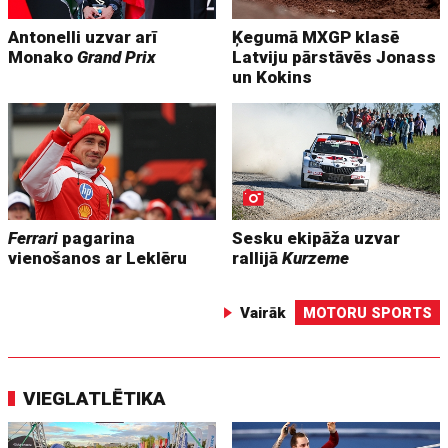
Antonelli uzvar arī
Ķegumā MXGP klasē
Monako
Grand Prix
Latviju pārstāvēs Jonass
un Kokins
Ferrari
pagarina
Sesku ekipāža uzvar
vienošanos ar Leklēru
rallijā
Kurzeme
Vairāk
MOTORU SPORTS
VIEGLATLĒTIKA