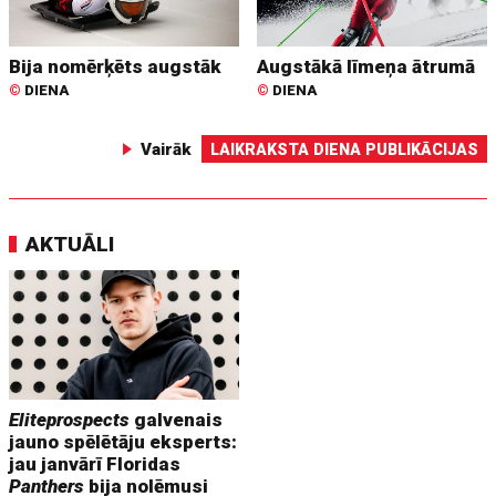
Bija nomērķēts augstāk
Augstākā līmeņa ātrumā
©
DIENA
©
DIENA
Vairāk
LAIKRAKSTA DIENA PUBLIKĀCIJAS
AKTUĀLI
Eliteprospects
galvenais
jauno spēlētāju eksperts:
jau janvārī Floridas
Panthers
bija nolēmusi