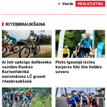
Vairāk
VIEGLATLĒTIKA
RITEŅBRAUKŠANA
Ar ļoti spēcīgu dalībnieku
Pluto Igaunijā izcīna
sastāvu Rankas
karjeras līdz šim lielāko
Kartonfabrikā
uzvaru
norisināsies LČ gravel
riteņbraukšanā