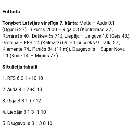
Futbols
Tonybet Latvijas virslīga 7. kārta:
Metta – Auda 0:1
(Oguniji 27.), Tukums 2000 – Riga 0:3 (Kontrerass 27.,
Ramirešs 40., Dašķevičs 71.), Liepāja – Jelgava 1:0 (Gejs 43.),
Grobiņa – RFS 1:4 (Kalmarzi 69. – Lipuščeks 9., Tallā 57.,
Klemente 74., Paničs 84. (11 m)), Daugavpils – Super Nova
1:1 (Konē 14. – Miņins 77.)
Situācija tabulā
1. RFS 6 0 1 +10 18
2. Auda 4 1 2 +5 13
3. Riga 3 3 1 +7 12
4. Liepāja 3 1 3 -1 10
5. Daugavpils 3 1 3 0 10