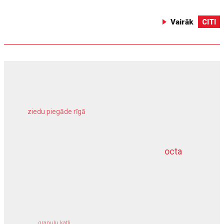
Vairāk
CITI
ziedu piegāde rīgā
meliorācijas darbi
octa
dziļurbums
kravu apdrošināšana
granulu katli