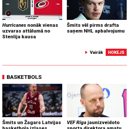
Hurricanes
nonāk vienas
Šmits vēl pirms drafta
uzvaras attālumā no
saņem NHL apbalvojumu
Stenlija kausa
Vairāk
HOKEJS
BASKETBOLS
Šmits un Žagars Latvijas
VEF Rīga
jaunizveidoto
basketbola izlases
sporta direktora amatu