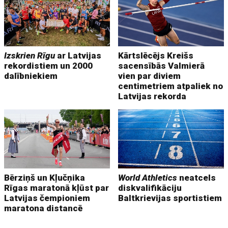
Izskrien Rīgu
ar Latvijas
Kārtslēcējs Kreišs
rekordistiem un 2000
sacensībās Valmierā
dalībniekiem
vien par diviem
centimetriem atpaliek no
Latvijas rekorda
Bērziņš un Kļučņika
World Athletics
neatcels
Rīgas maratonā kļūst par
diskvalifikāciju
Latvijas čempioniem
Baltkrievijas sportistiem
maratona distancē