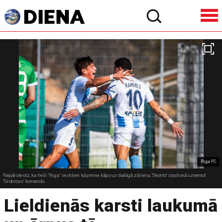
Riga FC
Nepārsteidz, ka tieši "Riga" sestdien kā pirmie kāps uz dabīgā zāliena, "Skonto" stadionā uzņemot
"Grobiņas" komandu.
Lieldienās karsti laukumā