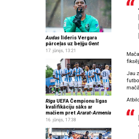
Audas
līderis Vergara
pārceļas uz beļģu
Gent
17. jūnijs, 13:21
Mača 
fiksē
Jau z
futbo
mačā 
Atbil
Riga
UEFA Čempionu līgas
kvalifikāciju sāks ar
mačiem pret
Ararat-Armenia
16. jūnijs, 17:38