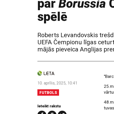
pār
Borussia
Č
spēlē
Roberts Levandovskis trešd
UEFA Čempionu līgas ceturtd
mājās pieveica Anglijas pre
"Barc
10. aprīlis, 2025, 10:41
25.mi
vārtu
FUTBOLS
48.mi
Ieteikt rakstu
tuvas