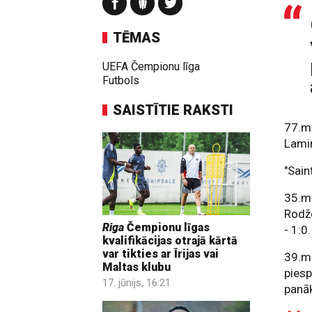
TĒMAS
UEFA Čempionu līga
Futbols
SAISTĪTIE RAKSTI
77.mi
Lami
"Sain
35.m
Rodže
Riga
Čempionu līgas
- 1:0.
kvalifikācijas otrajā kārtā
var tikties ar Īrijas vai
39.mi
Maltas klubu
piesp
17. jūnijs, 16:21
panāk