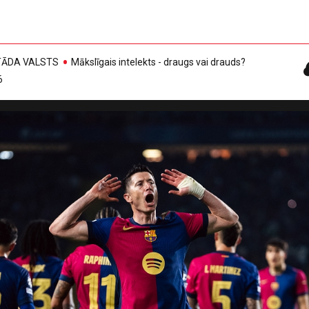
, TĀDA VALSTS
Mākslīgais intelekts - draugs vai drauds?
6