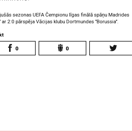
jušās sezonas UEFA Čempionu līgas finālā spāņu Madrides
" ar 2:0 pārspēja Vācijas klubu Dortmundes "Borussia".
kt
0
0