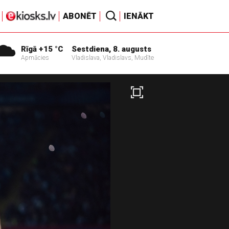
ABONĒT
IENĀKT
Rīgā +15 °C
Sestdiena, 8. augusts
Apmācies
Vladislava, Vladislavs, Mudīte