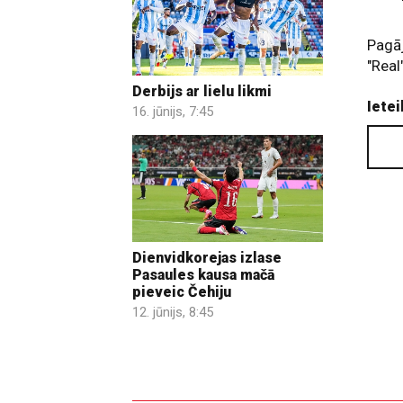
Pagā
"Real
Derbijs ar lielu likmi
Ietei
16. jūnijs, 7:45
Dienvidkorejas izlase
Pasaules kausa mačā
pieveic Čehiju
12. jūnijs, 8:45