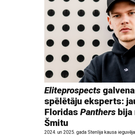
Eliteprospects
galvena
spēlētāju eksperts: ja
Floridas
Panthers
bija
Šmitu
2024. un 2025. gada Stenlija kausa ieguvē