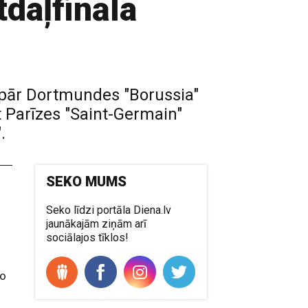
daļfināla
 pār Dortmundes "Borussia"
 Parīzes "Saint-Germain"
.
SEKO MUMS
Seko līdzi portāla Diena.lv
jaunākajām ziņām arī
sociālajos tīklos!
no