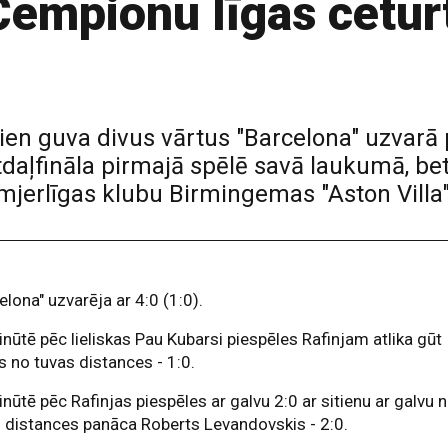
empionu līgas ceturt
ien guva divus vārtus "Barcelona" uzvarā
aļfināla pirmajā spēlē savā laukumā, bet
mjerlīgas klubu Birmingemas "Aston Villa"
elona" uzvarēja ar 4:0 (1:0).
nūtē pēc lieliskas Pau Kubarsi piespēles Rafinjam atlika gūt
s no tuvas distances - 1:0.
nūtē pēc Rafinjas piespēles ar galvu 2:0 ar sitienu ar galvu 
 distances panāca Roberts Levandovskis - 2:0.