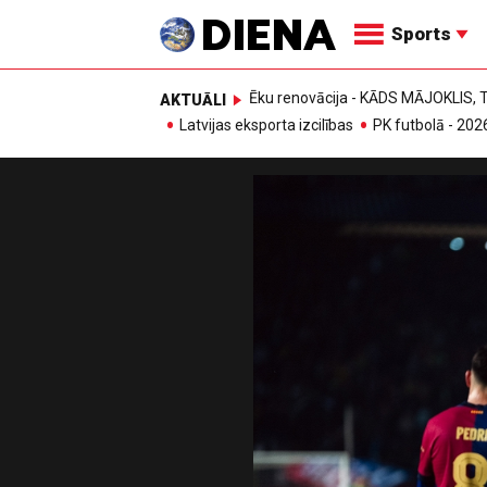
Sports
Ēku renovācija - KĀDS MĀJOKLIS
AKTUĀLI
Latvijas eksporta izcilības
PK futbolā - 202