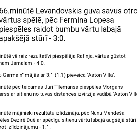
66.minūtē Levandovskis guva savus otr
vārtus spēlē, pēc Fermina Lopesa
piespēles raidot bumbu vārtu labajā
apakšējā stūrī - 3:0.
nūtē vēlreiz rezultatīvi piespēlēja Rafinja, vārtus gūstot
nam Jamalam - 4:0.
t-Germain" mājās ar 3:1 (1:1) pieveica "Aston Villa".
inūtē pēc teicamas Juri Tīlemansa piespēles Morgans
rss ar sitienu no tuvas distances izvirzīja vadībā "Aston Vill
nūtē mājinieki rezultātu izlīdzināja, pēc Nunu Mendeša
ēles Dezirē Duē ar spēcīgu sitienu vārtu labajā augšējā stūrī
ot izlīdzinājumu - 1:1.