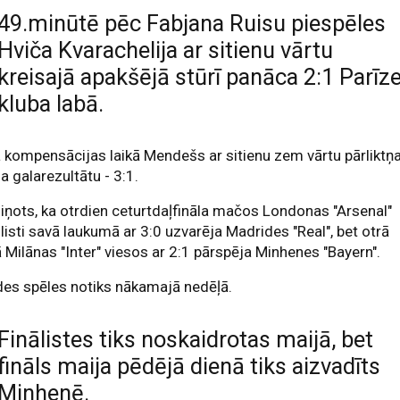
49.minūtē pēc Fabjana Ruisu piespēles
Hviča Kvarachelija ar sitienu vārtu
kreisajā apakšējā stūrī panāca 2:1 Parīz
kluba labā.
kompensācijas laikā Mendešs ar sitienu zem vārtu pārliktņ
ja galarezultātu - 3:1.
iņots, ka otrdien ceturtdaļfināla mačos Londonas "Arsenal"
listi savā laukumā ar 3:0 uzvarēja Madrides "Real", bet otrā
Milānas "Inter" viesos ar 2:1 pārspēja Minhenes "Bayern".
des spēles notiks nākamajā nedēļā.
Finālistes tiks noskaidrotas maijā, bet
fināls maija pēdējā dienā tiks aizvadīts
Minhenē.