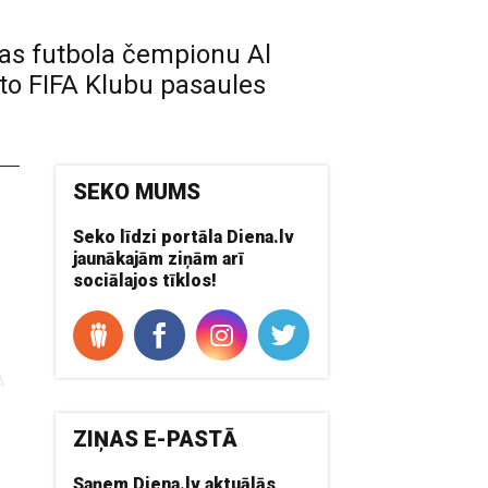
kas futbola čempionu Al
ēto FIFA Klubu pasaules
SEKO MUMS
Seko līdzi portāla Diena.lv
jaunākajām ziņām arī
sociālajos tīklos!
A
lo
ZIŅAS E-PASTĀ
Saņem Diena.lv aktuālās