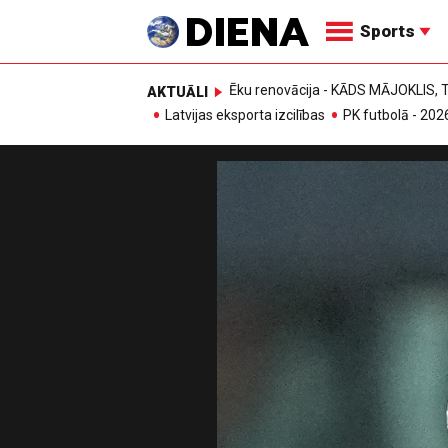
Sports
Ēku renovācija - KĀDS MĀJOKLIS
AKTUĀLI
Latvijas eksporta izcilības
PK futbolā - 202