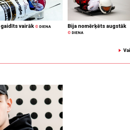
 gaidīts vairāk
Bija nomērķēts augstāk
©
DIENA
©
DIENA
Va