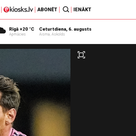
ABONĒT
IENĀKT
Rīgā +20 °C
Ceturtdiena, 6. augusts
Apmācies
Aisma, Askolds