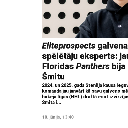
Eliteprospects
galvena
spēlētāju eksperts: ja
Floridas
Panthers
bija
Šmitu
2024. un 2025. gada Stenlija kausa iegu
komanda jau janvārī kā savu galveno mē
hokeja līgas (NHL) draftā esot izvirzīju
Šmita i...
18. jūnijs, 13:40