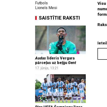
Futbols
Visu
Lionels Mesi
numu
form
SAISTĪTIE RAKSTI
Raks
Ietei
Audas
līderis Vergara
pārceļas uz beļģu
Gent
17. jūnijs, 13:21