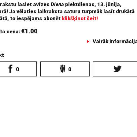
 rakstu lasiet avīzes
Diena
piektdienas, 13. jūnija,
rā! Ja vēlaties laikraksta saturu turpmāk lasīt drukātā
ātā, to iespējams abonēt
klikšķinot šeit!
€1.00
ta cena:
Vairāk informācij
kt
0
0