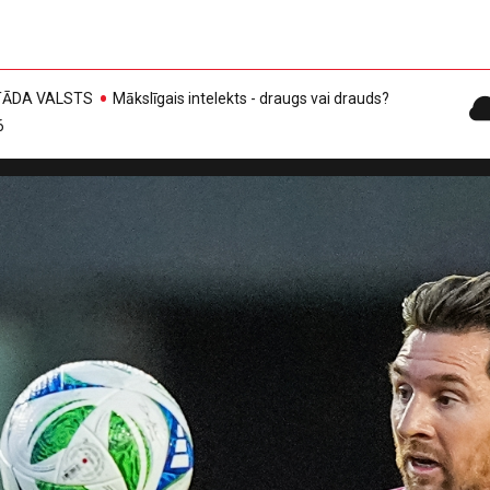
, TĀDA VALSTS
Mākslīgais intelekts - draugs vai drauds?
6