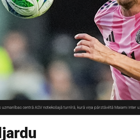
 uzmanības centrā ASV notiekošajā turnīrā, kurā viņa pārstāvētā Maiami Inter uza
ljardu