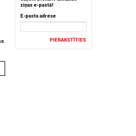
ziņas e-pastā!
E-pasta adrese
PIERAKSTĪTIES
as