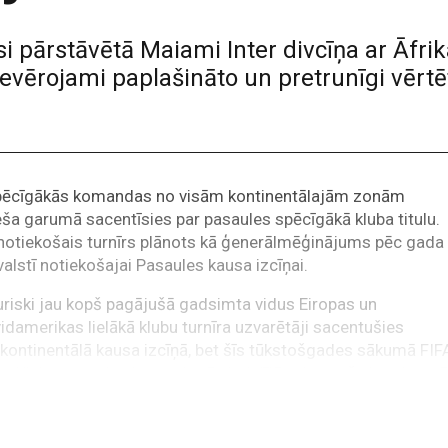
 pārstāvētā Maiami Inter divcīņa ar Āfri
ievērojami paplašināto un pretrunīgi vērt
pēcīgākās komandas no visām kontinentālajām zonām
a garumā sacentīsies par pasaules spēcīgākā kluba titulu.
notiekošais turnīrs plānots kā ģenerālmēģinājums pēc gada
valstī notiekošajai Pasaules kausa izcīņai.
riski jau kopš pagājušā gadsimta vidus Eiropas un
idamerikas lielākā klubu turnīra uzvarētāji sacentušies
kontinentālā kausa izcīņā, bet šīs tūkstošgades sākumā FIF
sa Klubu pasaules kausu, kurā piedalījās visu sešu kontinentā
spēcīgākās komandas. Jau vairākus gadus lolota ideja par
āku