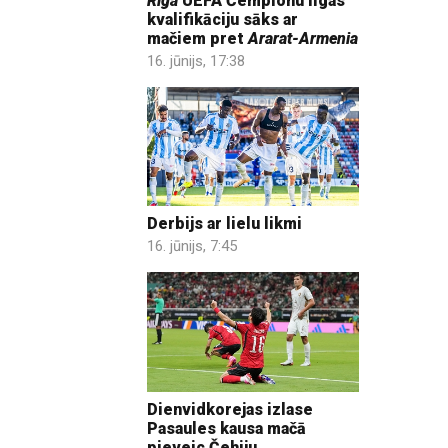
Riga
UEFA Čempionu līgas
kvalifikāciju sāks ar
mačiem pret
Ararat-Armenia
16. jūnijs, 17:38
Derbijs ar lielu likmi
16. jūnijs, 7:45
Dienvidkorejas izlase
Pasaules kausa mačā
pieveic Čehiju