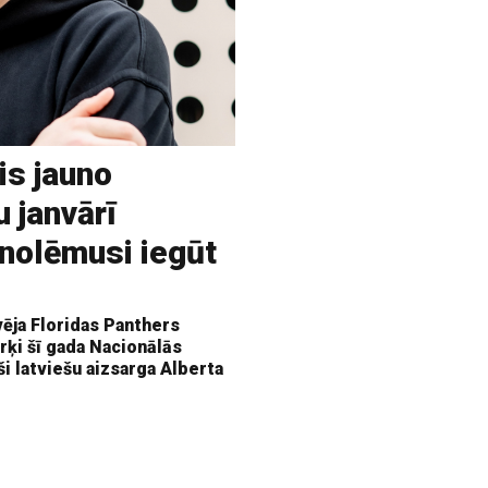
is jauno
u janvārī
 nolēmusi iegūt
vēja Floridas Panthers
rķi šī gada Nacionālās
ši latviešu aizsarga Alberta