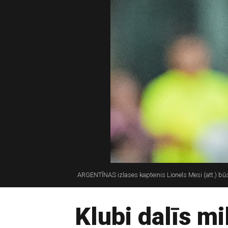
ARGENTĪNAS izlases kapteinis Lionels Mesi (att.) būs
Klubi dalīs mi