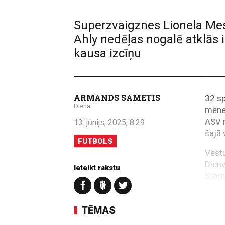
Superzvaigznes Lionela Mesi
Ahly nedēļas nogalē atklās 
kausa izcīņu
ARMANDS SAMETIS
32 s
Diena
mēneš
ASV 
13. jūnijs, 2025, 8:29
šajā 
FUTBOLS
Vēstu
Dienv
Ieteikt rakstu
Starp
ievie
zonu 
TĒMAS
plaš