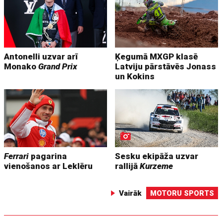
Antonelli uzvar arī
Ķegumā MXGP klasē
Monako
Grand Prix
Latviju pārstāvēs Jonass
un Kokins
Ferrari
pagarina
Sesku ekipāža uzvar
vienošanos ar Leklēru
rallijā
Kurzeme
Vairāk
MOTORU SPORTS