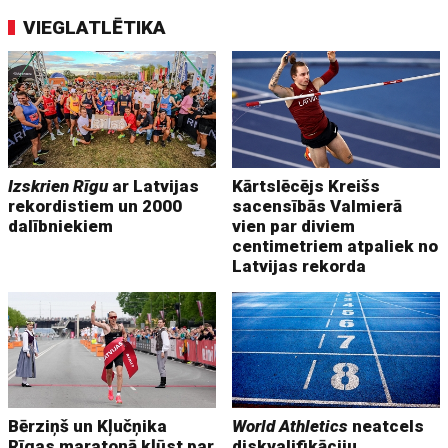
VIEGLATLĒTIKA
Izskrien Rīgu
ar Latvijas
Kārtslēcējs Kreišs
rekordistiem un 2000
sacensībās Valmierā
dalībniekiem
vien par diviem
centimetriem atpaliek no
Latvijas rekorda
Bērziņš un Kļučņika
World Athletics
neatcels
Rīgas maratonā kļūst par
diskvalifikāciju