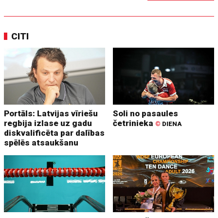
CITI
Portāls: Latvijas vīriešu
Soli no pasaules
regbija izlase uz gadu
četrinieka
©
DIENA
diskvalificēta par dalības
spēlēs atsaukšanu