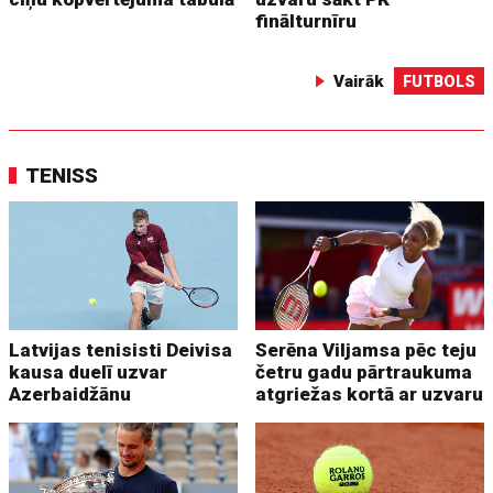
finālturnīru
Vairāk
FUTBOLS
TENISS
Latvijas tenisisti Deivisa
Serēna Viljamsa pēc teju
kausa duelī uzvar
četru gadu pārtraukuma
Azerbaidžānu
atgriežas kortā ar uzvaru