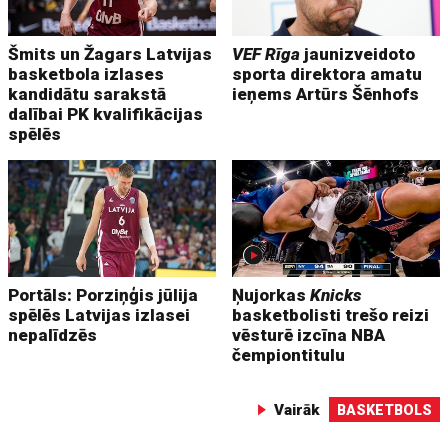
Šmits un Žagars Latvijas
VEF Rīga
jaunizveidoto
basketbola izlases
sporta direktora amatu
kandidātu sarakstā
ieņems Artūrs Šēnhofs
dalībai PK kvalifikācijas
spēlēs
Portāls: Porziņģis jūlija
Ņujorkas
Knicks
spēlēs Latvijas izlasei
basketbolisti trešo reizi
nepalīdzēs
vēsturē izcīna NBA
čempiontitulu
Vairāk
BASKETBOLS