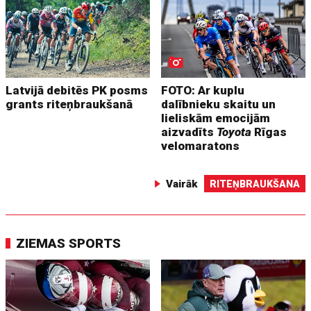
Latvijā debitēs PK posms
FOTO: Ar kuplu
grants riteņbraukšanā
dalībnieku skaitu un
lieliskām emocijām
aizvadīts
Toyota
Rīgas
velomaratons
Vairāk
RITEŅBRAUKŠANA
ZIEMAS SPORTS