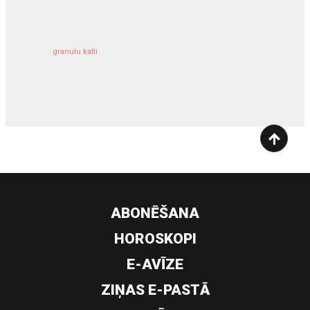
granulu katli
siltumsūknis
ABONĒŠANA
HOROSKOPI
E-AVĪZE
ZIŅAS E-PASTĀ