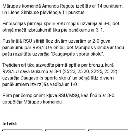
Mārupes komandā Amanda Regute izcēlās ar 14 punktiem,
un Liene Šimkuse pievienoja 11 punktus.
Finālsērijas pirmajā spēlē RSU mājās uzvarēja ar 3-0, bet
otrajā mačā izbraukumā tika pie panākuma ar 3-1.
Pusfinālā RSU sērijā līdz divām uzvarām ar 2-0 guva
panākumu pār RVS/LU vienību, bet Mārupes vienība ar tādu
pašu rezultātu uzvarēja "Daugavpils sporta skolu".
Trešdien arī tika aizvadīta pirmā spēle par bronzu, kurā
RVS/LU savā laukumā ar 3-1 (25:23, 25:20, 22:25, 25:22)
uzvarēja Daugavpils sporta skolu" un sērijā līdz diviem
panākumiem izvirzījās vadībā ar 1-0.
Pērn par čempionēm kļuva RSU/MSĢ, kas finālā ar 3-0
apspēlēja Mārupes komandu.
Ieteikt