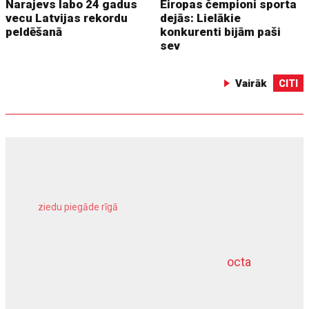
Narajevs labo 24 gadus
Eiropas čempioni sporta
vecu Latvijas rekordu
dejās: Lielākie
peldēšanā
konkurenti bijām paši
sev
Vairāk
CITI
ziedu piegāde rīgā
meliorācijas darbi
octa
dziļurbums
kravu apdrošināšana