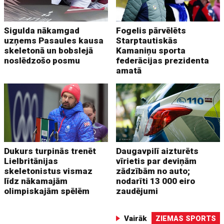
Sigulda nākamgad
Fogelis pārvēlēts
uzņems Pasaules kausa
Starptautiskās
skeletonā un bobslejā
Kamaniņu sporta
noslēdzošo posmu
federācijas prezidenta
amatā
Dukurs turpinās trenēt
Daugavpilī aizturēts
Lielbritānijas
vīrietis par deviņām
skeletonistus vismaz
zādzībām no auto;
līdz nākamajām
nodarīti 13 000 eiro
olimpiskajām spēlēm
zaudējumi
Vairāk
ZIEMAS SPORTS