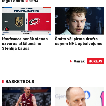
iegūt Šmitu
©
DIENA
Hurricanes
nonāk vienas
Šmits vēl pirms drafta
uzvaras attālumā no
saņem NHL apbalvojumu
Stenlija kausa
Vairāk
HOKEJS
BASKETBOLS