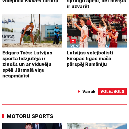
volejbola
Futures
turnīrā
spraigu spēļu, bet mērķis
ir uzvarēt
Edgars Točs: Latvijas
Latvijas volejbolisti
sporta līdzjutējs ir
Eiropas līgas mačā
zinošs un ar viduvēju
pārspēj Rumāniju
spēli Jūrmalā viņu
neapmānīsi
Vairāk
VOLEJBOLS
MOTORU SPORTS