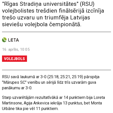
"Rīgas Stradiņa universitātes" (RSU)
volejbolistes trešdien finālsērijā izcīnīja
trešo uzvaru un triumfēja Latvijas
sieviešu volejbola čempionātā.
16. aprīlis, 10:05
VOLEJBOLS
RSU savā laukumā ar 3-0 (25:18, 25:21, 25:19) pārspēja
"Mārupes SC" vienību un sērijā līdz trīs uzvarām guva
panākumu ar 3-0.
Starp uzvarētājām rezultatīvākā ar 14 punktiem bija Loreta
Martinsone, Agija Ankevica iekrāja 13 punktus, bet Monta
Urbāne tika pie vēl 11 punktiem.