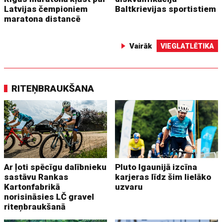
Latvijas čempioniem
Baltkrievijas sportistiem
maratona distancē
Vairāk
VIEGLATLĒTIKA
RITEŅBRAUKŠANA
Ar ļoti spēcīgu dalībnieku
Pluto Igaunijā izcīna
sastāvu Rankas
karjeras līdz šim lielāko
Kartonfabrikā
uzvaru
norisināsies LČ gravel
riteņbraukšanā