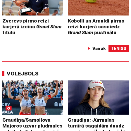
Zverevs pirmo reizi
Kobolli un Arnaldi pirmo
karjerā izcīna
Grand Slam
reizi karjerā sasniedz
titulu
Grand Slam
pusfinālu
Vairāk
TENISS
VOLEJBOLS
Graudiņa/Samoilova
Graudiņa: Jūrmalas
Majoros uzvar pludmales
turnīrā sagaidām daudz