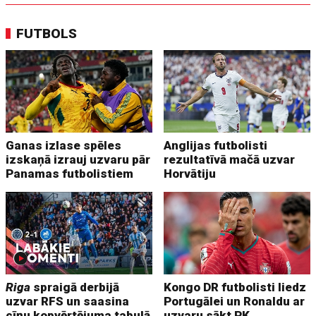
FUTBOLS
Ganas izlase spēles
Anglijas futbolisti
izskaņā izrauj uzvaru pār
rezultatīvā mačā uzvar
Panamas futbolistiem
Horvātiju
Riga
spraigā derbijā
Kongo DR futbolisti liedz
uzvar RFS un saasina
Portugālei un Ronaldu ar
cīņu kopvērtējuma tabulā
uzvaru sākt PK