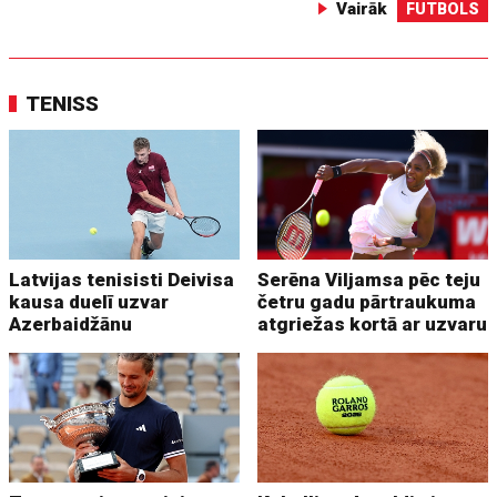
Vairāk
FUTBOLS
TENISS
Latvijas tenisisti Deivisa
Serēna Viljamsa pēc teju
kausa duelī uzvar
četru gadu pārtraukuma
Azerbaidžānu
atgriežas kortā ar uzvaru