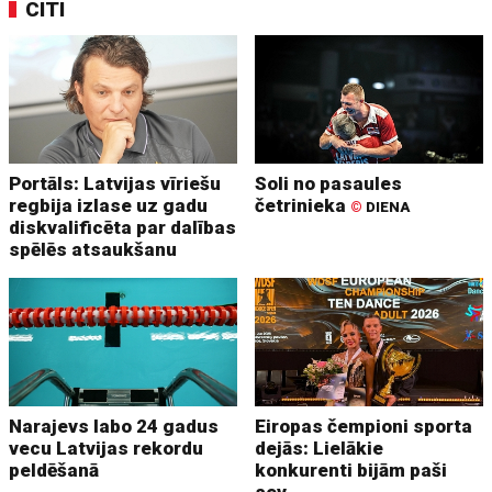
CITI
Portāls: Latvijas vīriešu
Soli no pasaules
regbija izlase uz gadu
četrinieka
©
DIENA
diskvalificēta par dalības
spēlēs atsaukšanu
Narajevs labo 24 gadus
Eiropas čempioni sporta
vecu Latvijas rekordu
dejās: Lielākie
peldēšanā
konkurenti bijām paši
sev