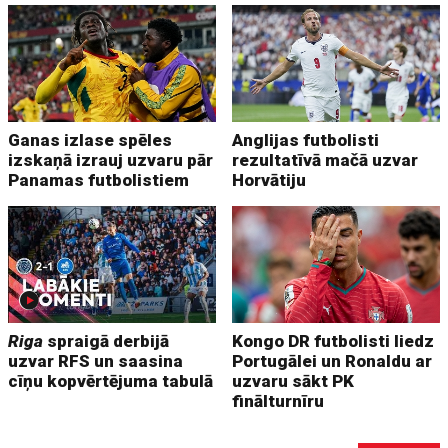
Ganas izlase spēles
Anglijas futbolisti
izskaņā izrauj uzvaru pār
rezultatīvā mačā uzvar
Panamas futbolistiem
Horvātiju
Riga
spraigā derbijā
Kongo DR futbolisti liedz
uzvar RFS un saasina
Portugālei un Ronaldu ar
cīņu kopvērtējuma tabulā
uzvaru sākt PK
finālturnīru