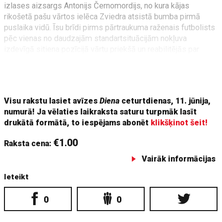
izlases aizsargs Antonijs Černomordijs, no kura kājas
rikošetā pašu vārtos ielēca Zviedra atsistā bumba pirmā
puslaika vidū. Īsu brīdi pirms pārtraukuma raženais futbolists
pēc vienas no daudzajām standartsituācijām nokļuva
izdevīgā sitiena pozīcijā vārtu priekšā un reabilitējās par
neveiksmīgo epizodi. "Iekrita muļķīgi vārti," neveiksmīgo
epizodi pēc spēles vairākkārt sarunās ar žurnālistiem nācās
analizēt Latvijas izlases vārtsargam. "Tā man bija ļoti
Visu rakstu lasiet avīzes
Diena
ceturtdienas, 11. jūnija,
numurā! Ja vēlaties laikraksta saturu turpmāk lasīt
drukātā formātā, to iespējams abonēt
klikšķinot šeit!
€1.00
Raksta cena:
Vairāk informācijas
Ieteikt
0
0