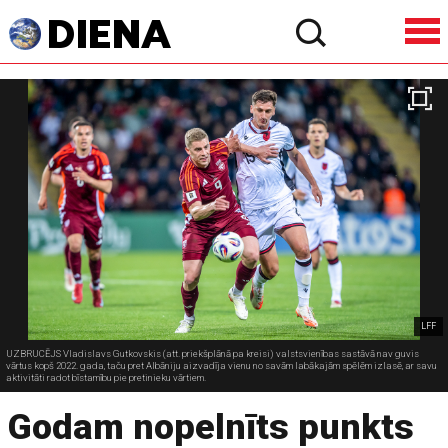
LFF
UZBRUCĒJS Vladislavs Gutkovskis (att. priekšplānā pa kreisi) valstsvienības sastāvā nav guvis
vārtus kopš 2022. gada, taču pret Albāniju aizvadīja vienu no savām labākajām spēlēm izlasē, ar savu
aktivitāti radot bīstamību pie pretinieku vārtiem.
Godam nopelnīts punkts