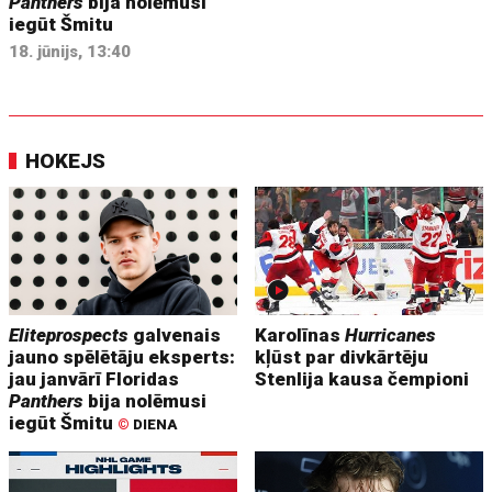
Panthers
bija nolēmusi
iegūt Šmitu
18. jūnijs, 13:40
HOKEJS
Eliteprospects
galvenais
Karolīnas
Hurricanes
jauno spēlētāju eksperts:
kļūst par divkārtēju
jau janvārī Floridas
Stenlija kausa čempioni
Panthers
bija nolēmusi
iegūt Šmitu
©
DIENA