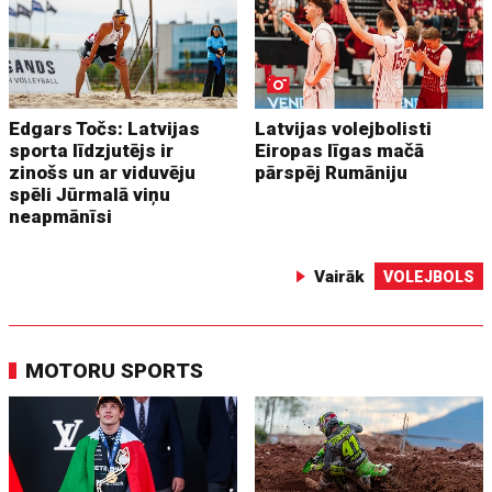
Edgars Točs: Latvijas
Latvijas volejbolisti
sporta līdzjutējs ir
Eiropas līgas mačā
zinošs un ar viduvēju
pārspēj Rumāniju
spēli Jūrmalā viņu
neapmānīsi
Vairāk
VOLEJBOLS
MOTORU SPORTS