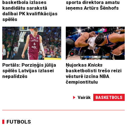
basketbola izlases
sporta direktora amatu
kandidātu sarakstā
ieņems Artūrs Šēnhofs
dalībai PK kvalifikācijas
spēlēs
Portāls: Porziņģis jūlija
Ņujorkas
Knicks
spēlēs Latvijas izlasei
basketbolisti trešo reizi
nepalīdzēs
vēsturē izcīna NBA
čempiontitulu
Vairāk
BASKETBOLS
FUTBOLS