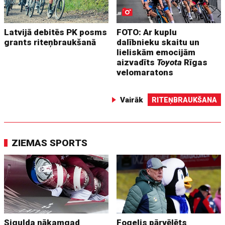
Latvijā debitēs PK posms
FOTO: Ar kuplu
grants riteņbraukšanā
dalībnieku skaitu un
lieliskām emocijām
aizvadīts
Toyota
Rīgas
velomaratons
Vairāk
RITEŅBRAUKŠANA
ZIEMAS SPORTS
Sigulda nākamgad
Fogelis pārvēlēts