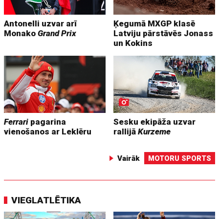
Antonelli uzvar arī
Ķegumā MXGP klasē
Monako
Grand Prix
Latviju pārstāvēs Jonass
un Kokins
Ferrari
pagarina
Sesku ekipāža uzvar
vienošanos ar Leklēru
rallijā
Kurzeme
Vairāk
MOTORU SPORTS
VIEGLATLĒTIKA