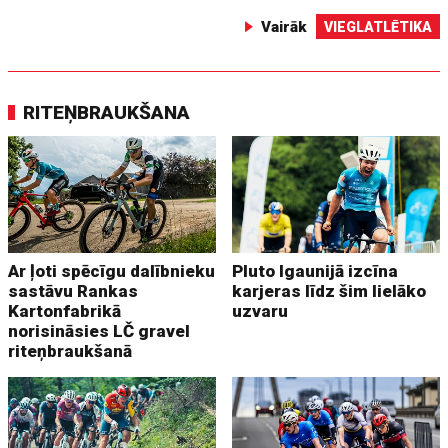
Vairāk
VIEGLATLĒTIKA
RITEŅBRAUKŠANA
Ar ļoti spēcīgu dalībnieku
Pluto Igaunijā izcīna
sastāvu Rankas
karjeras līdz šim lielāko
Kartonfabrikā
uzvaru
norisināsies LČ gravel
riteņbraukšanā