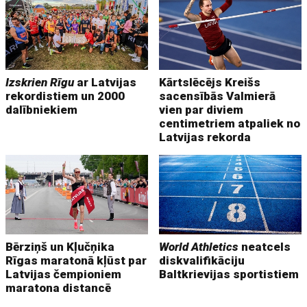
Izskrien Rīgu
ar Latvijas
Kārtslēcējs Kreišs
rekordistiem un 2000
sacensībās Valmierā
dalībniekiem
vien par diviem
centimetriem atpaliek no
Latvijas rekorda
Bērziņš un Kļučņika
World Athletics
neatcels
Rīgas maratonā kļūst par
diskvalifikāciju
Latvijas čempioniem
Baltkrievijas sportistiem
maratona distancē