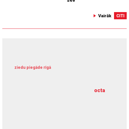
Vairāk
CITI
ziedu piegāde rīgā
meliorācijas darbi
octa
dziļurbums
kravu apdrošināšana