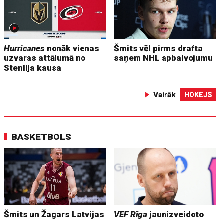
Hurricanes
nonāk vienas
Šmits vēl pirms drafta
uzvaras attālumā no
saņem NHL apbalvojumu
Stenlija kausa
Vairāk
HOKEJS
BASKETBOLS
Šmits un Žagars Latvijas
VEF Rīga
jaunizveidoto