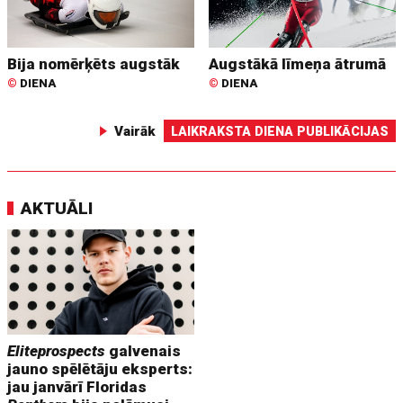
Bija nomērķēts augstāk
Augstākā līmeņa ātrumā
©
DIENA
©
DIENA
Vairāk
LAIKRAKSTA DIENA PUBLIKĀCIJAS
AKTUĀLI
Eliteprospects
galvenais
jauno spēlētāju eksperts:
jau janvārī Floridas