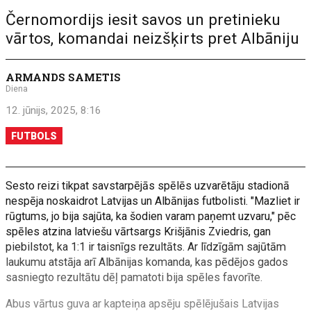
Černomordijs iesit savos un pretinieku
vārtos, komandai neizšķirts pret Albāniju
ARMANDS SAMETIS
Diena
12. jūnijs, 2025, 8:16
FUTBOLS
Sesto reizi tikpat savstarpējās spēlēs uzvarētāju stadionā
nespēja noskaidrot Latvijas un Albānijas futbolisti. "Mazliet ir
rūgtums, jo bija sajūta, ka šodien varam paņemt uzvaru," pēc
spēles atzina latviešu vārtsargs Krišjānis Zviedris, gan
piebilstot, ka 1:1 ir taisnīgs rezultāts. Ar līdzīgām sajūtām
laukumu atstāja arī Albānijas komanda, kas pēdējos gados
sasniegto rezultātu dēļ pamatoti bija spēles favorīte.
Abus vārtus guva ar kapteiņa apsēju spēlējušais Latvijas