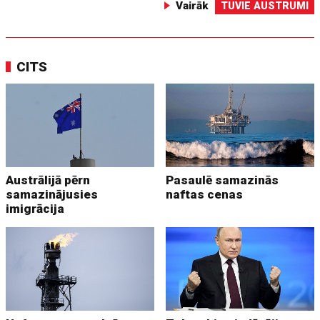
Vairāk
TUVIE AUSTRUMI
CITS
Austrālijā pērn
Pasaulē samazinās
samazinājusies
naftas cenas
imigrācija