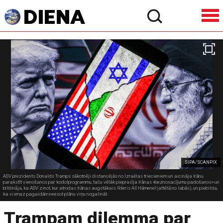
SIPA/SCANPIX
ASV prezidents Donalds Tramps sākotnēji distancējās no Izraēlas triecieniem un aicināja Irānu
parakstīt vienošanos par kodolprogrammu, taču vēlāk pieprasīja Irānas «beznosacījumu padošanos» un
brīdināja, ka ASV zinot, kur atrodas Irānas augstākais līderis Alī Hāmeneī (attēlā no labās), un piebilda,
ka vismaz pagaidām neesot plānu viņu nogalināt.
Trampam dilemma par