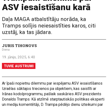
ASV iesaistīšanu karā
Daļa MAGA atbalstītāju norāda, ka
Tramps solījis neiesaistīties karos, citi
uzstāj, ka tas jādara.
JURIS TIHONOVS
Diena
19. jūnijs, 2025, 6:40
TUVIE AUSTRUMI
Ar īpaši nopietnu dilemmu par iespējamu ASV iesaistīšanos
Izraēlas sāktajos triecienos pa objektiem, kas saistīti ar
Irānas kodolprogrammu, pašlaik saskāries ASV prezidents
Donalds Tramps. Kā atzīmē starptautiskās politikas eksperti
un mediju komentētāji, D. Trampa pēdējo dienu izteikumi par