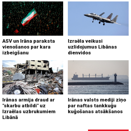
ASV un Irāna paraksta
Izraēla veikusi
vienošanos par kara
uzlidojumus Libānas
izbeigšanu
dienvidos
Irānas armija draud ar
Irānas valsts mediji ziņo
"skarbu atbildi" uz
par naftas tankkuģu
Izraēlas uzbrukumiem
kuģošanas atsākšanos
Libānā