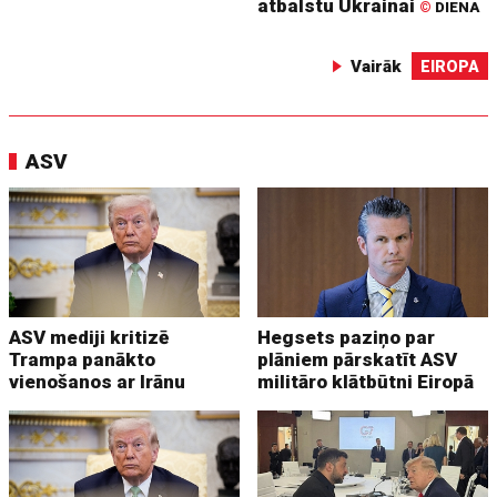
atbalstu Ukrainai
©
DIENA
Vairāk
EIROPA
ASV
ASV mediji kritizē
Hegsets paziņo par
Trampa panākto
plāniem pārskatīt ASV
vienošanos ar Irānu
militāro klātbūtni Eiropā