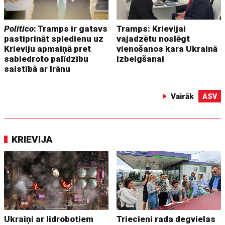
Politico
: Tramps ir gatavs
Tramps: Krievijai
pastiprināt spiedienu uz
vajadzētu noslēgt
Krieviju apmaiņā pret
vienošanos kara Ukrainā
sabiedroto palīdzību
izbeigšanai
saistībā ar Irānu
Vairāk
ASV
KRIEVIJA
Ukraiņi ar lidrobotiem
Triecieni rada degvielas