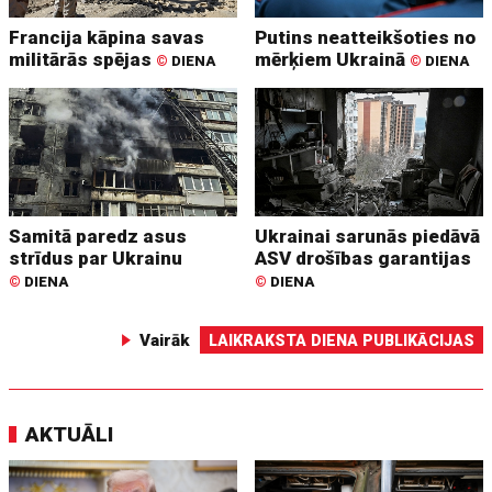
Francija kāpina savas
Putins neatteikšoties no
militārās spējas
mērķiem Ukrainā
©
DIENA
©
DIENA
Samitā paredz asus
Ukrainai sarunās piedāvā
strīdus par Ukrainu
ASV drošības garantijas
©
DIENA
©
DIENA
Vairāk
LAIKRAKSTA DIENA PUBLIKĀCIJAS
AKTUĀLI