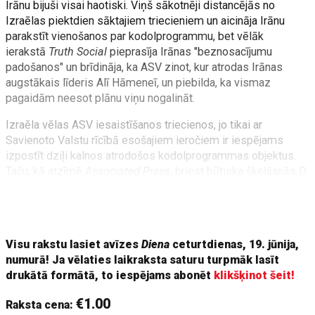
Irānu bijuši visai haotiski. Viņš sākotnēji distancējās no
Izraēlas piektdien sāktajiem triecieniem un aicināja Irānu
parakstīt vienošanos par kodolprogrammu, bet vēlāk
ierakstā
Truth Social
pieprasīja Irānas "beznosacījumu
padošanos" un brīdināja, ka ASV zinot, kur atrodas Irānas
augstākais līderis Alī Hāmeneī, un piebilda, ka vismaz
pagaidām neesot plānu viņu nogalināt.
Izraēla vēlas ASV iesaistīšanos triecienos, jo tikai ar
Savienoto Valstu rīcībā esošajiem ieročiem ir iespējams
izpostīt dziļi kalnos atrodošos kodolprogrammas objektus.
Taču, kā atzīmē
Associated Press,
briest būtiska šķelšanās D.
Trampa MAGA (
Make America Great Again
) politikas kvēlāko
atbalstītāju vidū. Daļa no viņiem kategoriski iebilst pret
militāru ASV iesaistīšanos starptautiskajos konflikt
Visu rakstu lasiet avīzes
Diena
ceturtdienas, 19. jūnija,
numurā! Ja vēlaties laikraksta saturu turpmāk lasīt
drukātā formātā, to iespējams abonēt
klikšķinot šeit!
€1.00
Raksta cena: