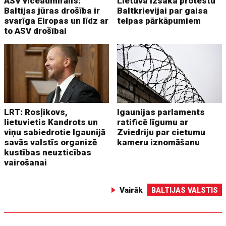
ASV viceadmirālis:
Lietuva izsaka protestu
Baltijas jūras drošība ir
Baltkrievijai par gaisa
svarīga Eiropas un līdz ar
telpas pārkāpumiem
to ASV drošībai
LRT: Rosļikovs,
Igaunijas parlaments
lietuvietis Kandrots un
ratificē līgumu ar
viņu sabiedrotie Igaunijā
Zviedriju par cietumu
savās valstīs organizē
kameru iznomāšanu
kustības neuzticības
vairošanai
Vairāk
BALTIJAS VALSTIS