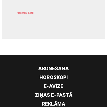
granulu katli
siltumsūknis
ABONĒŠANA
HOROSKOPI
E-AVĪZE
ZIŅAS E-PASTĀ
REKLĀMA