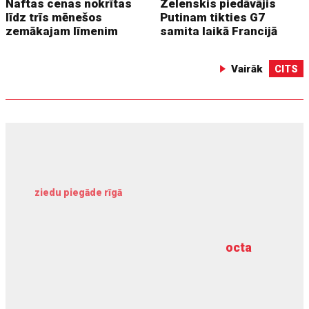
Naftas cenas nokrītas
Zelenskis piedāvājis
līdz trīs mēnešos
Putinam tikties G7
zemākajam līmenim
samita laikā Francijā
Vairāk
CITS
ziedu piegāde rīgā
meliorācijas darbi
octa
dziļurbums
kravu apdrošināšana