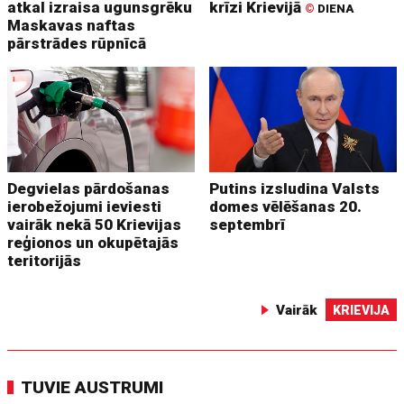
atkal izraisa ugunsgrēku
krīzi Krievijā
©
DIENA
Maskavas naftas
pārstrādes rūpnīcā
Degvielas pārdošanas
Putins izsludina Valsts
ierobežojumi ieviesti
domes vēlēšanas 20.
vairāk nekā 50 Krievijas
septembrī
reģionos un okupētajās
teritorijās
Vairāk
KRIEVIJA
TUVIE AUSTRUMI