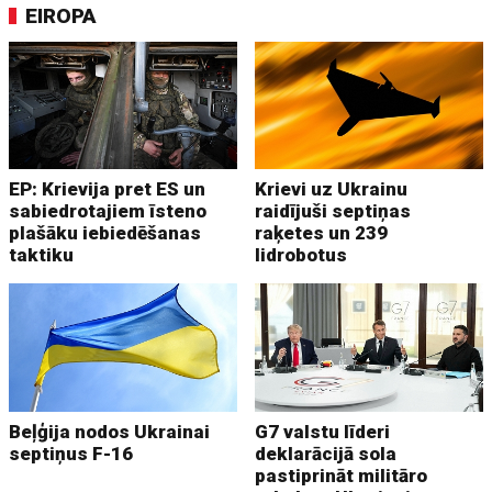
EIROPA
EP: Krievija pret ES un
Krievi uz Ukrainu
sabiedrotajiem īsteno
raidījuši septiņas
plašāku iebiedēšanas
raķetes un 239
taktiku
lidrobotus
Beļģija nodos Ukrainai
G7 valstu līderi
septiņus F-16
deklarācijā sola
pastiprināt militāro