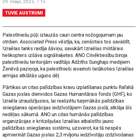
29. maijs, 2025, 7:15
TUVIE AUSTRUMI
Palestīniešu pūļi izlauzās cauri centra nožogojumam jau
otrdien.
Associated Press
vēstīja, ka, cenšoties tos savaldīt,
Izraēlas tanks raidīja šāviņu, savukārt Izraēlas militārais
helikopters izšāva signālraķetes. ANO Cilvēktiesību biroja
palestīniešu teritorijām vadītājs Adžiths Sunghajs medijiem
Ženēvā paziņoja, ka palestīnieši ievainoti lielākoties Izraēlas
armijas atklātās uguns dēļ.
Pārtikas un citas palīdzības kravu izplatīšanas punktu Rafahā
Gazas joslas dienvidos Gazas Humanitārais fonds (GHF), ko
Izraēla izraudzījusies, lai realizētu turpmākās palīdzības
sniegšanas operācijas iedzīvotājiem Gazas joslā, atklāja šīs
nedēļas sākumā. ANO un citas humānās palīdzības
organizācijas ir kritizējušas Izraēlas atbalstīto jauno
palīdzības sniegšanas sistēmu, uzsverot, ka tā nespēs
apmierināt Gazas joslas 2,3 miljonu iedzīvotāju izdzīvošanas