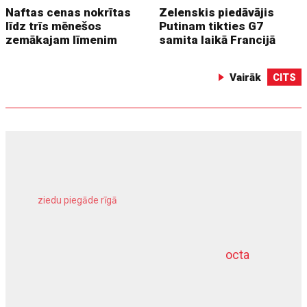
Naftas cenas nokrītas
Zelenskis piedāvājis
līdz trīs mēnešos
Putinam tikties G7
zemākajam līmenim
samita laikā Francijā
Vairāk
CITS
ziedu piegāde rīgā
meliorācijas darbi
octa
dziļurbums
kravu apdrošināšana