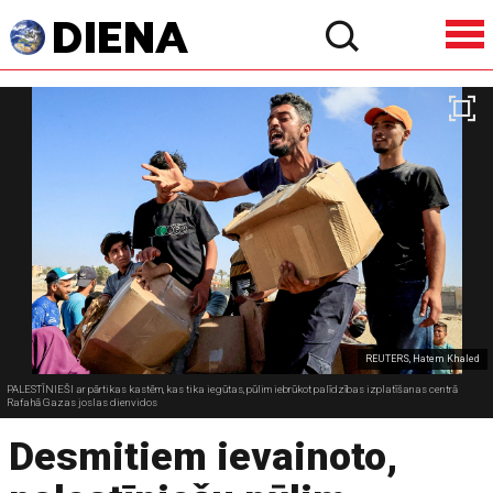
REUTERS, Hatem Khaled
PALESTĪNIEŠI ar pārtikas kastēm, kas tika iegūtas, pūlim iebrūkot palīdzības izplatīšanas centrā
Rafahā Gazas joslas dienvidos
Desmitiem ievainoto,