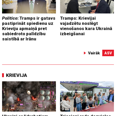
Politico
: Tramps ir gatavs
Tramps: Krievijai
pastiprināt spiedienu uz
vajadzētu noslēgt
Krieviju apmaiņā pret
vienošanos kara Ukrainā
sabiedroto palīdzību
izbeigšanai
saistībā ar Irānu
Vairāk
ASV
KRIEVIJA