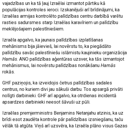
vajadzības un ka tā ļauj Izraēlai izmantot pārtiku kā
populācijas kontroles ieroci. Izskanējuši arī brīdinājumi, ka
Izraēlas armijas kontrolēto palīdzības centru darbībā varētu
rasties sadursmes starp Izraēlas karavīriem un palīdzību
meklējošajiem palestīniešiem.
Izraēla apgalvo, ka jaunais palīdzības izplatīšanas
mehānisms bija jāievieš, lai novērstu to, ka piegādāto
palīdzību savāc palestīniešu islāmistu kaujinieku organizācija
Hamās
. ANO palīdzības aģentūras uzsver, ka tās izmantojot
mehānismus, lai novērstu palīdzības nonākšanu
Hamās
rokās.
GHF paziņojis, ka izveidojis četrus palīdzības sadales
centrus, no kuriem divi jau sākuši darbu. Tos apsargā privāti
nolīgti darbinieki. GHF arī apgalvo, ka otrdienas incidentā
apsardzes darbinieki neesot šāvuši uz pūli.
Izraēlas premjerministrs Benjamins Netanjahu atzinis, ka uz
brīdi esot zaudēta kontrole pār palīdzības izsniegšanu, taču
vēlāk tā atgūta. Viņš arī uzsvēra, ka Izraēla plāno visus Gazas