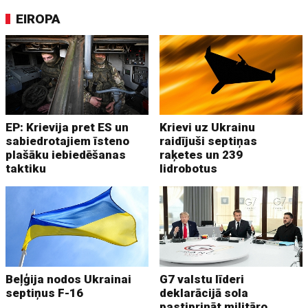
EIROPA
EP: Krievija pret ES un
Krievi uz Ukrainu
sabiedrotajiem īsteno
raidījuši septiņas
plašāku iebiedēšanas
raķetes un 239
taktiku
lidrobotus
Beļģija nodos Ukrainai
G7 valstu līderi
septiņus F-16
deklarācijā sola
pastiprināt militāro