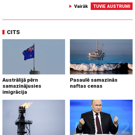
Vairāk
TUVIE AUSTRUMI
CITS
Austrālijā pērn
Pasaulē samazinās
samazinājusies
naftas cenas
imigrācija