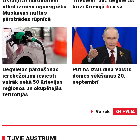
Ukraiņi ar lidrobotiem
Triecieni rada degvielas
atkal izraisa ugunsgrēku
krīzi Krievijā
©
DIENA
Maskavas naftas
pārstrādes rūpnīcā
Degvielas pārdošanas
Putins izsludina Valsts
ierobežojumi ieviesti
domes vēlēšanas 20.
vairāk nekā 50 Krievijas
septembrī
reģionos un okupētajās
teritorijās
Vairāk
KRIEVIJA
TUVIE AUSTRUMI