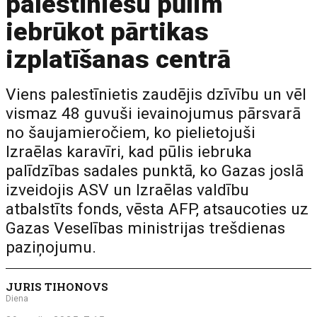
palestīniešu pūlim
iebrūkot pārtikas
izplatīšanas centrā
Viens palestīnietis zaudējis dzīvību un vēl
vismaz 48 guvuši ievainojumus pārsvarā
no šaujamieročiem, ko pielietojuši
Izraēlas karavīri, kad pūlis iebruka
palīdzības sadales punktā, ko Gazas joslā
izveidojis ASV un Izraēlas valdību
atbalstīts fonds, vēsta AFP, atsaucoties uz
Gazas Veselības ministrijas trešdienas
paziņojumu.
JURIS TIHONOVS
Diena