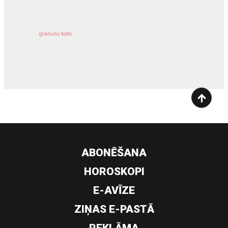
granulu katli
siltumsūknis
ABONĒŠANA
HOROSKOPI
E-AVĪZE
ZIŅAS E-PASTĀ
REKLĀMA