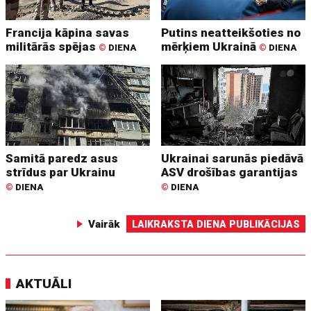
Francija kāpina savas
Putins neatteikšoties no
militārās spējas
mērķiem Ukrainā
©
DIENA
©
DIENA
Samitā paredz asus
Ukrainai sarunās piedāvā
strīdus par Ukrainu
ASV drošības garantijas
©
DIENA
©
DIENA
Vairāk
LAIKRAKSTA DIENA PUBLIKĀCIJAS
AKTUĀLI