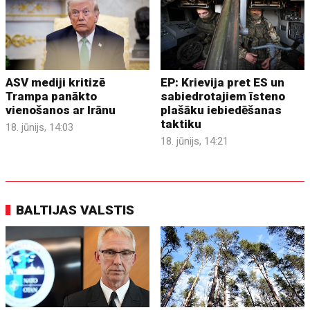
ASV mediji kritizē
EP: Krievija pret ES un
Trampa panākto
sabiedrotajiem īsteno
vienošanos ar Irānu
plašāku iebiedēšanas
taktiku
18. jūnijs, 14:03
18. jūnijs, 14:21
BALTIJAS VALSTIS