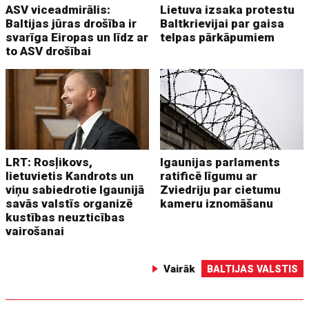
ASV viceadmirālis:
Lietuva izsaka protestu
Baltijas jūras drošība ir
Baltkrievijai par gaisa
svarīga Eiropas un līdz ar
telpas pārkāpumiem
to ASV drošībai
LRT: Rosļikovs,
Igaunijas parlaments
lietuvietis Kandrots un
ratificē līgumu ar
viņu sabiedrotie Igaunijā
Zviedriju par cietumu
savās valstīs organizē
kameru iznomāšanu
kustības neuzticības
vairošanai
Vairāk
BALTIJAS VALSTIS