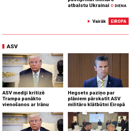
atbalstu Ukrainai
©
DIENA
Vairāk
EIROPA
ASV
ASV mediji kritizē
Hegsets paziņo par
Trampa panākto
plāniem pārskatīt ASV
vienošanos ar Irānu
militāro klātbūtni Eiropā