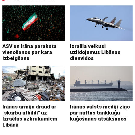
ASV un Irāna paraksta
Izraēla veikusi
vienošanos par kara
uzlidojumus Libānas
izbeigšanu
dienvidos
Irānas armija draud ar
Irānas valsts mediji ziņo
"skarbu atbildi" uz
par naftas tankkuģu
Izraēlas uzbrukumiem
kuģošanas atsākšanos
Libānā