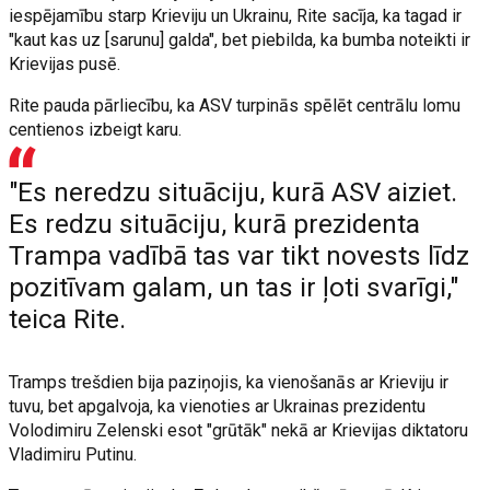
iespējamību starp Krieviju un Ukrainu, Rite sacīja, ka tagad ir
"kaut kas uz [sarunu] galda", bet piebilda, ka bumba noteikti ir
Krievijas pusē.
Rite pauda pārliecību, ka ASV turpinās spēlēt centrālu lomu
centienos izbeigt karu.
"Es neredzu situāciju, kurā ASV aiziet.
Es redzu situāciju, kurā prezidenta
Trampa vadībā tas var tikt novests līdz
pozitīvam galam, un tas ir ļoti svarīgi,"
teica Rite.
Tramps trešdien bija paziņojis, ka vienošanās ar Krieviju ir
tuvu, bet apgalvoja, ka vienoties ar Ukrainas prezidentu
Volodimiru Zelenski esot "grūtāk" nekā ar Krievijas diktatoru
Vladimiru Putinu.