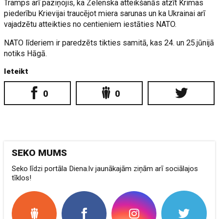
Tramps arī paziņojis, ka Zelenska atteikšanās atzīt Krimas
piederību Krievijai traucējot miera sarunas un ka Ukrainai arī
vajadzētu atteikties no centieniem iestāties NATO.
NATO līderiem ir paredzēts tikties samitā, kas 24. un 25.jūnijā
notiks Hāgā.
Ieteikt
0
0
SEKO MUMS
Seko līdzi portāla Diena.lv jaunākajām ziņām arī sociālajos
tīklos!