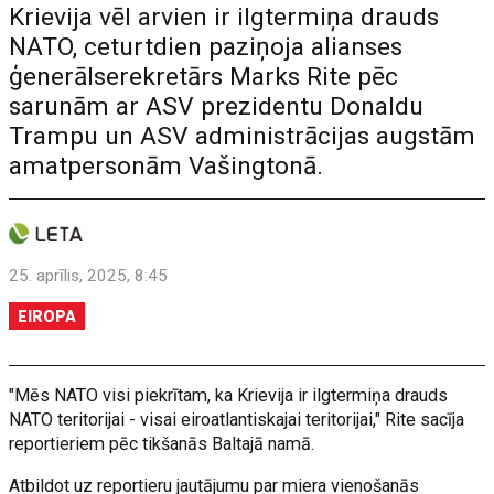
Krievija vēl arvien ir ilgtermiņa drauds
NATO, ceturtdien paziņoja alianses
ģenerālserekretārs Marks Rite pēc
sarunām ar ASV prezidentu Donaldu
Trampu un ASV administrācijas augstām
amatpersonām Vašingtonā.
25. aprīlis, 2025, 8:45
EIROPA
"Mēs NATO visi piekrītam, ka Krievija ir ilgtermiņa drauds
NATO teritorijai - visai eiroatlantiskajai teritorijai," Rite sacīja
reportieriem pēc tikšanās Baltajā namā.
Atbildot uz reportieru jautājumu par miera vienošanās