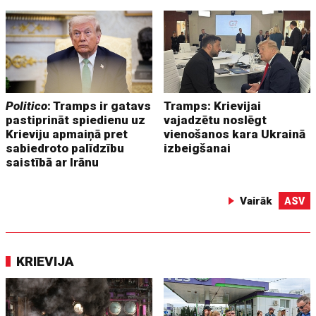
Politico
: Tramps ir gatavs
Tramps: Krievijai
pastiprināt spiedienu uz
vajadzētu noslēgt
Krieviju apmaiņā pret
vienošanos kara Ukrainā
sabiedroto palīdzību
izbeigšanai
saistībā ar Irānu
Vairāk
ASV
KRIEVIJA