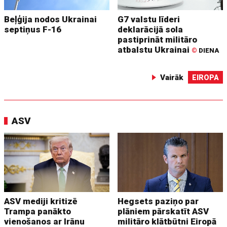
Beļģija nodos Ukrainai
G7 valstu līderi
septiņus F-16
deklarācijā sola
pastiprināt militāro
atbalstu Ukrainai
©
DIENA
Vairāk
EIROPA
ASV
ASV mediji kritizē
Hegsets paziņo par
Trampa panākto
plāniem pārskatīt ASV
vienošanos ar Irānu
militāro klātbūtni Eiropā