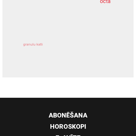
octa
dziļurbums
kravu apdrošināšana
granulu katli
siltumsūknis
ABONĒŠANA
HOROSKOPI