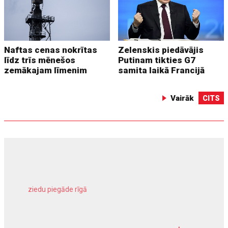
Naftas cenas nokrītas
Zelenskis piedāvājis
līdz trīs mēnešos
Putinam tikties G7
zemākajam līmenim
samita laikā Francijā
Vairāk
CITS
ziedu piegāde rīgā
meliorācijas darbi