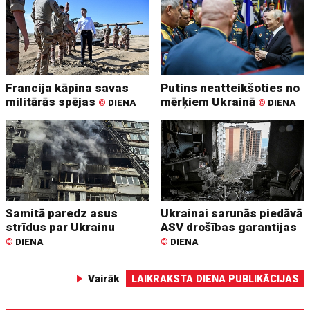
Francija kāpina savas
Putins neatteikšoties no
militārās spējas
mērķiem Ukrainā
©
DIENA
©
DIENA
Samitā paredz asus
Ukrainai sarunās piedāvā
strīdus par Ukrainu
ASV drošības garantijas
©
DIENA
©
DIENA
Vairāk
LAIKRAKSTA DIENA PUBLIKĀCIJAS