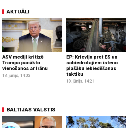
AKTUĀLI
ASV mediji kritizē
EP: Krievija pret ES un
Trampa panākto
sabiedrotajiem īsteno
vienošanos ar Irānu
plašāku iebiedēšanas
taktiku
18. jūnijs, 14:03
18. jūnijs, 14:21
BALTIJAS VALSTIS