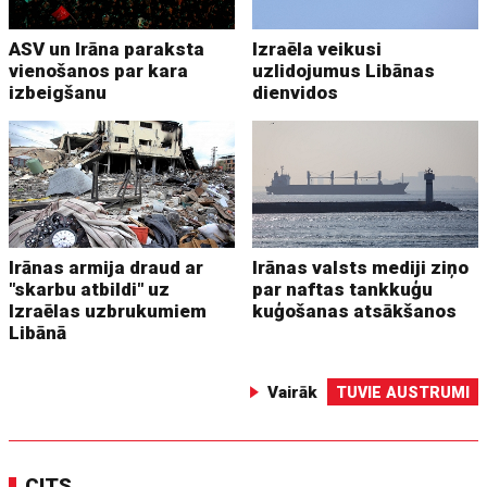
ASV un Irāna paraksta
Izraēla veikusi
vienošanos par kara
uzlidojumus Libānas
izbeigšanu
dienvidos
Irānas armija draud ar
Irānas valsts mediji ziņo
"skarbu atbildi" uz
par naftas tankkuģu
Izraēlas uzbrukumiem
kuģošanas atsākšanos
Libānā
Vairāk
TUVIE AUSTRUMI
CITS