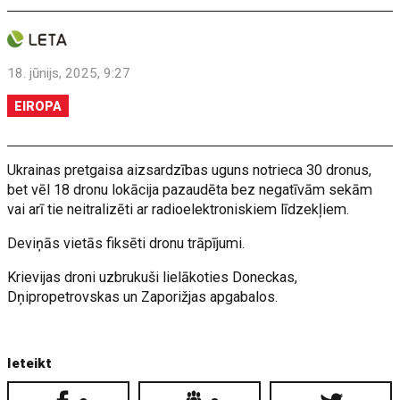
18. jūnijs, 2025, 9:27
EIROPA
Ukrainas pretgaisa aizsardzības uguns notrieca 30 dronus,
bet vēl 18 dronu lokācija pazaudēta bez negatīvām sekām
vai arī tie neitralizēti ar radioelektroniskiem līdzekļiem.
Deviņās vietās fiksēti dronu trāpījumi.
Krievijas droni uzbrukuši lielākoties Doneckas,
Dņipropetrovskas un Zaporižjas apgabalos.
Ieteikt