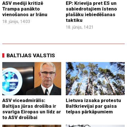
ASV mediji kritizē
EP: Krievija pret ES un
Trampa panākto
sabiedrotajiem īsteno
vienošanos ar Irānu
plašāku iebiedēšanas
taktiku
18. jūnijs, 14:03
18. jūnijs, 14:21
BALTIJAS VALSTIS
ASV viceadmirālis:
Lietuva izsaka protestu
Baltijas jūras drošība ir
Baltkrievijai par gaisa
svarīga Eiropas un līdz ar
telpas pārkāpumiem
to ASV drošībai