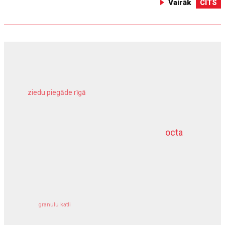
Vairāk
CITS
ziedu piegāde rīgā
meliorācijas darbi
octa
dziļurbums
kravu apdrošināšana
granulu katli
siltumsūknis