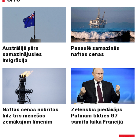
Austrālijā pērn
Pasaulē samazinās
samazinājusies
naftas cenas
imigrācija
Naftas cenas nokrītas
Zelenskis piedāvājis
līdz trīs mēnešos
Putinam tikties G7
zemākajam līmenim
samita laikā Francijā