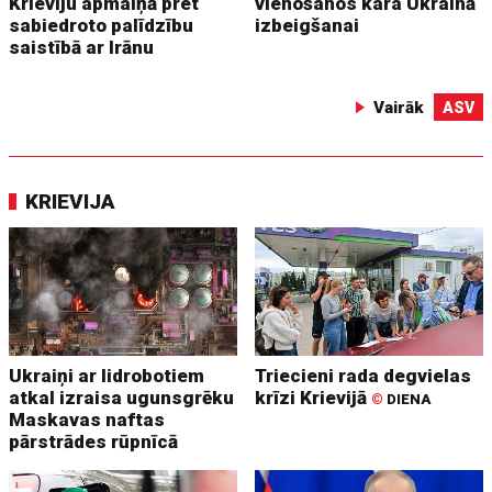
Krieviju apmaiņā pret
vienošanos kara Ukrainā
sabiedroto palīdzību
izbeigšanai
saistībā ar Irānu
Vairāk
ASV
KRIEVIJA
Ukraiņi ar lidrobotiem
Triecieni rada degvielas
atkal izraisa ugunsgrēku
krīzi Krievijā
©
DIENA
Maskavas naftas
pārstrādes rūpnīcā