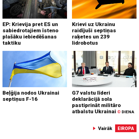
EP: Krievija pret ES un
Krievi uz Ukrainu
sabiedrotajiem īsteno
raidījuši septiņas
plašāku iebiedēšanas
raķetes un 239
taktiku
lidrobotus
Beļģija nodos Ukrainai
G7 valstu līderi
septiņus F-16
deklarācijā sola
pastiprināt militāro
atbalstu Ukrainai
©
DIENA
Vairāk
EIROPA