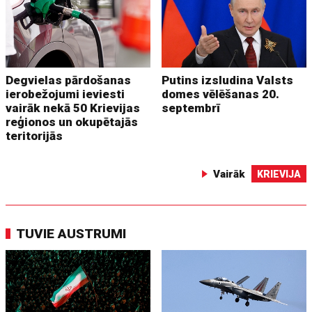
Degvielas pārdošanas
Putins izsludina Valsts
ierobežojumi ieviesti
domes vēlēšanas 20.
vairāk nekā 50 Krievijas
septembrī
reģionos un okupētajās
teritorijās
Vairāk
KRIEVIJA
TUVIE AUSTRUMI