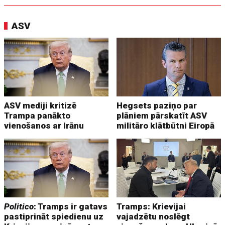
ASV
ASV mediji kritizē
Hegsets paziņo par
Trampa panākto
plāniem pārskatīt ASV
vienošanos ar Irānu
militāro klātbūtni Eiropā
Politico
: Tramps ir gatavs
Tramps: Krievijai
pastiprināt spiedienu uz
vajadzētu noslēgt