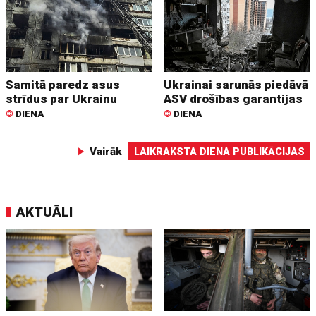
Samitā paredz asus
Ukrainai sarunās piedāvā
strīdus par Ukrainu
ASV drošības garantijas
©
DIENA
©
DIENA
Vairāk
LAIKRAKSTA DIENA PUBLIKĀCIJAS
AKTUĀLI