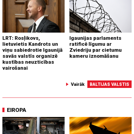
LRT: Rosļikovs,
Igaunijas parlaments
lietuvietis Kandrots un
ratificē līgumu ar
viņu sabiedrotie Igaunijā
Zviedriju par cietumu
savās valstīs organizē
kameru iznomāšanu
kustības neuzticības
vairošanai
Vairāk
BALTIJAS VALSTIS
EIROPA