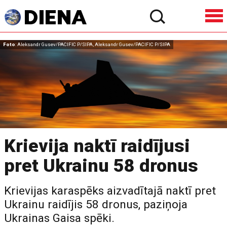
Foto
: Aleksandr Gusev/PACIFIC P/SIPA, Aleksandr Gusev/PACIFIC P/SIPA
Krievija naktī raidījusi
pret Ukrainu 58 dronus
Krievijas karaspēks aizvadītajā naktī pret
Ukrainu raidījis 58 dronus, paziņoja
Ukrainas Gaisa spēki.